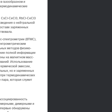
 в газообразном и
 термодинамические
 CsCl-CeCl3, RbCl-CeCl3
сведения о нейтральной
составе заряженных
твовала.
с-спектрометрии (ВТМС),
ектрометрическим
ьных методов физико-
чение полной информации
ены на магнитном масс-
ований. Использование
термической эмиссии,
льных, но и заряженных
 при термодинамических
 пара, которая служит
ассоциированность
номерными, димерными и
 впервые обнаружены