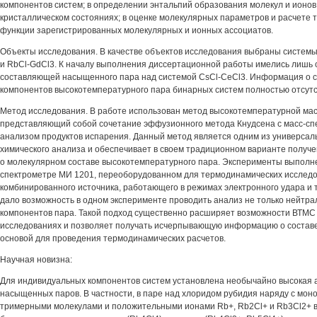
компонентов систем; в определении энтальпий образования молекул и ионов
кристаллическом состояниях; в оценке молекулярных параметров и расчете
функции зарегистрированных молекулярных и ионных ассоциатов.
Объекты исследования. В качестве объектов исследования выбраны системы
и RbCl-GdCl3. К началу выполнения диссертационной работы имелись лишь 
составляющей насыщенного пара над системой CsCl-CeCl3. Информация о 
компонентов высокотемпературного пара бинарных систем полностью отсутс
Метод исследования. В работе использован метод высокотемпературной мас
представляющий собой сочетание эффузионного метода Кнудсена с масс-сп
анализом продуктов испарения. Данный метод является одним из универсал
химического анализа и обеспечивает в своем традиционном варианте полу
о молекулярном составе высокотемпературного пара. Эксперименты выполн
спектрометре МИ 1201, переоборудованном для термодинамических исслед
комбинированного источника, работающего в режимах электронного удара и 
дало возможность в одном эксперименте проводить анализ не только нейтра
компонентов пара. Такой подход существенно расширяет возможности ВТМС
исследованиях и позволяет получать исчерпывающую информацию о составе
основой для проведения термодинамических расчетов.
Научная новизна:
Для индивидуальных компонентов систем установлена необычайно высокая 
насыщенных паров. В частности, в паре над хлоридом рубидия наряду с мо
тримерными молекулами и положительными ионами Rb+, Rb2Cl+ и Rb3Cl2+