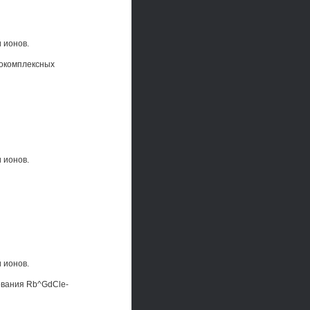
 ионов.
рокомплексных
 ионов.
 ионов.
ования Rb^GdCle-