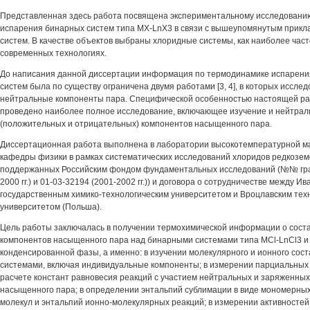
Представленная здесь работа посвящена экспериментальному исследовани
испарения бинарных систем типа MX-LnX3 в связи с вышеупомянутым прикл
систем. В качестве объектов выбраны хлоридные системы, как наиболее час
современных технологиях.
До написания данной диссертации информация по термодинамике испарен
систем была по существу ограничена двумя работами [3, 4], в которых иссле
нейтральные компоненты пара. Специфической особенностью настоящей раб
проведено наиболее полное исследование, включающее изучение и нейтрал
(положительных и отрицательных) компонентов насыщенного пара.
Диссертационная работа выполнена в лаборатории высокотемпературной м
кафедры физики в рамках систематических исследований хлоридов редкозем
поддержанных Российским фондом фундаментальных исследований (№№ гран
2000 гг.) и 01-03-32194 (2001-2002 гг.)) и договора о сотрудничестве между И
государственным химико-технологическим университетом и Вроцлавским тех
университетом (Польша).
Цель работы заключалась в получении термохимической информации о соста
компонентов насыщенного пара над бинарными системами типа MCl-LnCl3 и
конденсированной фазы, а именно: в изучении молекулярного и ионного сос
системами, включая индивидуальные компоненты; в измерении парциальных
расчете констант равновесия реакций с участием нейтральных и заряженны
насыщенного пара; в определении энтальпий сублимации в виде мономерны
молекул и энтальпий ионно-молекулярных реакций; в измерении активносте