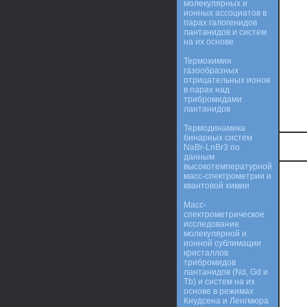
молекулярных и
ионных ассоциатов в
парах галогенидов
лантанидов и систем
на их основе
Термохимия
газообразных
отрицательных ионов
в парах над
трибромидами
лантанидов
Термодинамика
бинарных систем
NaBr-LnBr3 по
данным
высокотемпературной
масс-спектрометрии и
квантовой химии
Масс-
спектрометрическое
исследование
молекулярной и
ионной сублимации
кристаллов
трибромидов
лантанидов (Nd, Gd и
Tb) и систем на их
основе в режимах
Кнудсена и Ленгмюра