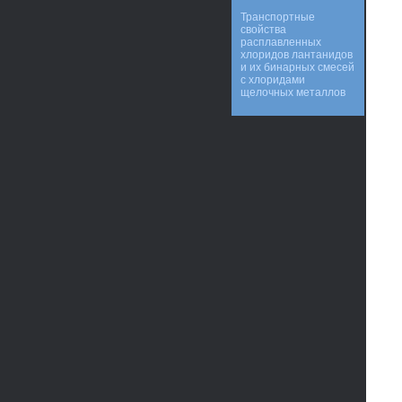
Транспортные
свойства
расплавленных
хлоридов лантанидов
и их бинарных смесей
с хлоридами
щелочных металлов