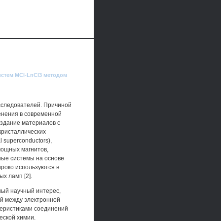
истем MCl-LnCl3 методом
сследователей. Причиной
енения в современной
здание материалов с
окристаллических
l superconductors),
хмощных магнитов,
рные системы на основе
ироко используются в
х ламп [2].
ный научный интерес,
й между электронной
ктеристиками соединений
еской химии.