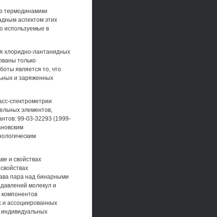
ю термодинамики
адным аспектом этих
то используемые в
ия хлоридно-лантанидных
дованы только
оты является то, что
ьных и заряженных
асс-спектрометрии
ельных элементов,
тов: 99-03-32293 (1999-
вановским
нологическим
ве и свойствах
 свойствах
тава пара над бинарными
 давлений молекул и
х компонентов
х и ассоциированных
й индивидуальных