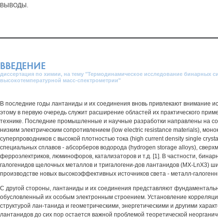
ВЫВОДЫ.
ВВЕДЕНИЕ
диссертация по химии, на тему "Термодинамическое исследование бинарных с
высокотемпературной масс-спектрометрии"
В последние годы лантаниды и их соединения вновь привлекают внимание и
этому в первую очередь служит расширение областей их практического прим
технике. Последние промышленные и научные разработки направлены на со
низким электрическим сопротивлением (low electric resistance materials), мон
суперпроводников с высокой плотностью тока (high current density single crysta
специальных сплавов - абсорберов водорода (hydrogen storage alloys), свер
ферроэлектриков, люминофоров, катализаторов и т.д. [1]. В частности, бина
галогенидов щелочных металлов и тригалогени-дов лантанидов (MX-LnX3) ш
производстве новых высокоэффективных источников света - металл-галогенны
С другой стороны, лантаниды и их соединения представляют фундаменталь
обусловленный их особым электронным строением. Установление корреляци
структурой лан-танида и геометрическими, энергетическими и другими хара
лантанидов до сих пор остается важной проблемой теоретической неорганич