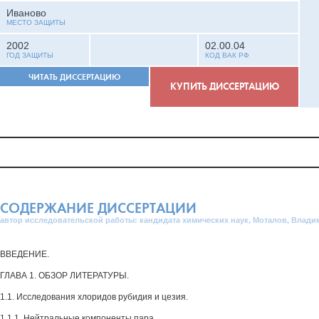
Иваново
МЕСТО ЗАЩИТЫ
2002
02.00.04
ГОД ЗАЩИТЫ
КОД ВАК РФ
ЧИТАТЬ ДИССЕРТАЦИЮ
КУПИТЬ ДИССЕРТАЦИЮ
СОДЕРЖАНИЕ ДИССЕРТАЦИИ
автор исследовательской работы: кандидата химических наук, Моталов, Влад
ВВЕДЕНИЕ.
ГЛАВА 1. ОБЗОР ЛИТЕРАТУРЫ.
1.1. Исследования хлоридов рубидия и цезия.
1.1.1. Нейтральные компоненты пара.