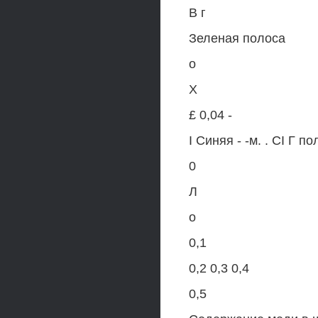
В г
Зеленая полоса
о
X
£ 0,04 -
I Синяя - -м. . CI Г п
0
Л
о
0,1
0,2 0,3 0,4
0,5