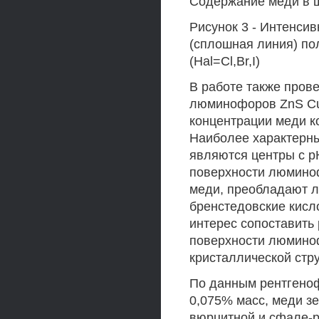
Содержание меди в ш
Рисунок 3 - Интенсив
(сплошная линия) по
(Hal=Cl,Br,I)
В работе также пров
люминофоров ZnS Cu
концентрации меди к
Наиболее характерн
являются центры с рКа 
поверхности люминоф
меди, преобладают л
бренстедовские кисло
интерес сопоставить
поверхности люмино
кристаллической ст
По данным рентгеноф
0,075% масс, меди з
вюрцитной и сфале-р