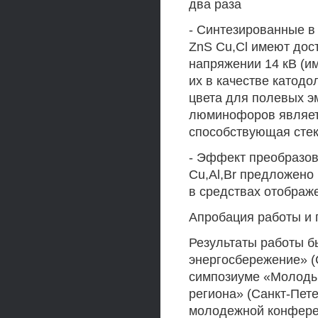
два раза
- Синтезированные в
ZnS Cu,Cl имеют дос
напряжении 14 кВ (им
их в качестве катод
цвета для полевых 
люминофоров являет
способствующая стек
- Эффект преобразов
Cu,Al,Br предложено
в средствах отобра
Апробация работы и 
Результаты работы б
энергосбережение» (
симпозиуме «Молоды
региона» (Санкт-Пете
молодежной конфере