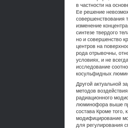
в частности на основ
Ее решение невозмож
совершенствования т
изменение концентра
синтезе твердого тел
но и совершенство к
центров на поверхно
рода отрывочны, отн
условиях, и не всег
исследование соотно
косульфидных люмин
Другой актуальной з
методов воздействия
радиационного моди
люминофора выше пр
состава Кроме того, 
модифицирование мож
для регулирования с