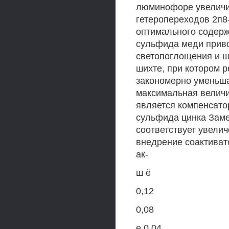
люминофоре увеличив
гетеропереходов 2п8
оптимального содерж
сульфида меди приво
светопоглощения и 
шихте, при котором 
закономерно уменьша
максимальная величи
является компенсато
сульфида цинка Заме
соответствует увелич
внедрение соактиват
ак-
ш ё
0,12
0,08
е 0,04