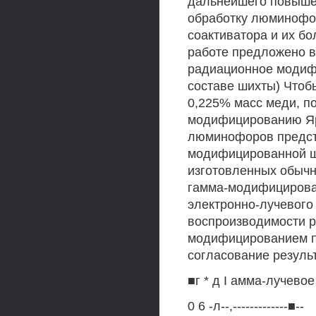
дальнейшего повыше
обработку люминофо
соактиватора и их б
работе предложено в
радиационное модиф
составе шихты) Чтоб
0,225% масс меди, п
модифицированию Яр
люминофоров предст
модифицированной ш
изготовленных обыч
гамма-модифицирован
электронно-лучевог
воспроизводимости р
модифицированием п
согласование резуль
■г * д I амма-лучевое
0 6 -л--,-------------■--