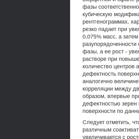
фазы соответственно
кубическую модифика
рентгенограммах, ха
резко падает при ув
0,075% масс, а зате
разупорядоченности 
фазы, а ее рост - у
растворе при повыше
количество центров 
дефектность поверхн
аналогично величине
корреляции между дв
образом, впервые п
дефектностью зерен
поверхности по дан
Следует отметить, ч
различным соактиват
увеличивается с рост