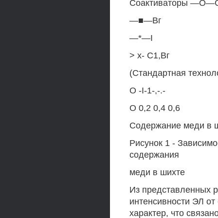
Соактиваторы —О—
—■—Вг
—*—I
> х- С1,Вг
(Стандартная технол
О -I-1-,-.-
О 0,2 0,4 0,6
Содержание меди в ш
Рисунок 1 - Зависим
содержания
меди в шихте
Из представленных ре
интенсивности ЭЛ от
характер, что связан