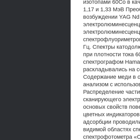
изотопами 60Со в кач
1,17 и 1,33 МэВ Пре
возбуждении YAG Nd 
электролюминесценци
электролюминесценц
спектрофлуориметром
Гц. Спектры катодол
при плотности тока 
спектрографом Hama
раскладывались на 
Содержание меди в 
анализом с использ
Распределение части
сканирующего электр
основых свойств пов
цветных индикаторов
адсорбции проводили
видимой областях сп
спектрофотометра «