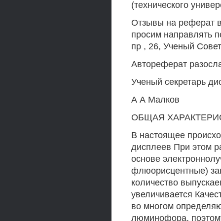
(технического универ
Отзывы на реферат в
просим направлять п
пр , 26, Ученый Сове
Автореферат разосла
Ученый секретарь дис
А А Малков
ОБЩАЯ ХАРАКТЕРИС
В настоящее происх
дисплеев При этом р
основе электроннолу
флюорисцентные) за
количество выпускае
увеличивается Качес
во многом определяю
люминофора, поэтому