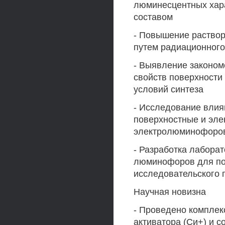
люминесцентных хар
составом
- Повышение раство
путем радиационног
- Выявление законом
свойств поверхности
условий синтеза
- Исследование вли
поверхностные и эле
электролюминофоро
- Разработка лабора
люминофоров для по
исследовательского п
Научная новизна
- Проведено комплек
активатора (Си+) и со