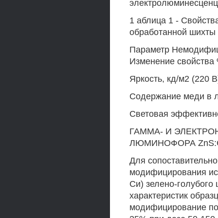
электролюминесценци
1 аблица 1 - Свойст
обработанной шихты
Параметр Немодифиц
Изменение свойства
Яркость, кд/м2 (220 
Содержание меди в л
Световая эффективно
ГАММА- И ЭЛЕКТР
ЛЮМИНОФОРА ZnS:C
Для сопоставительног
модифицирования исп
Си) зелено-голубого
характеристик образ
модифицирование по