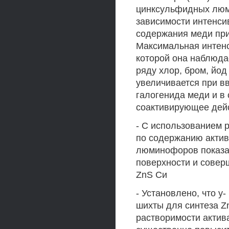
цинксульфидных люм
зависимости интенси
содержания меди при
Максимальная интенс
которой она наблюда
ряду хлор, бром, йо
увеличивается при вв
галогенида меди и в
соактивирующее дейс
- С использованием 
по содержанию актив
люминофоров показа
поверхности и совер
ZnS Си
- Установлено, что у
шихты для синтеза Z
растворимости актив