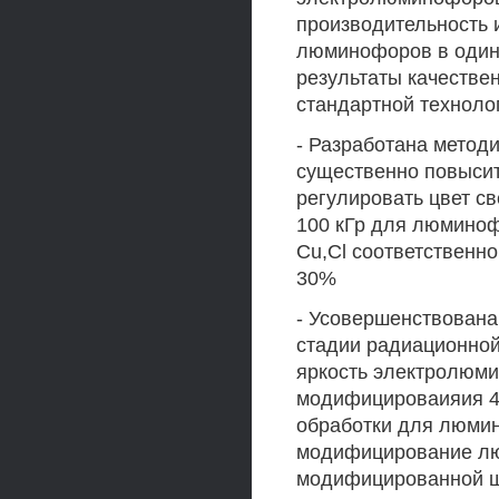
производительность 
люминофоров в одина
результаты качестве
стандартной техноло
- Разработана метод
существенно повысит
регулировать цвет с
100 кГр для люминофо
Cu,Cl соответственно
30%
- Усовершенствован
стадии радиационной
яркость электролюми
модифицироваияия 40
обработки для люмин
модифицирование лю
модифицированной ши