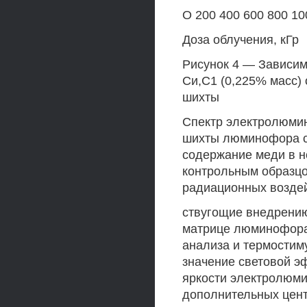
О 200 400 600 800 10
Доза облучения, кГр
Рисунок 4 — Зависим
Си,С1 (0,225% масс)
шихты
Спектр электролюмин
шихты люминофора сд
содержание меди в н
контрольным образцо
радиационных воздей
ствугощие внедрени
матрице люминофора
анализа и термости
значение световой э
яркости электролюм
дополнительных цен