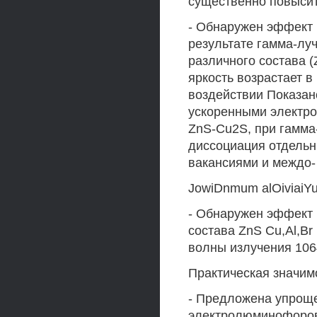
существенно повыси
- Обнаружен эффект
результате гамма-л
различного состава (Z
яркость возрастает в
воздействии Показан
ускоренными электро
ZnS-Cu2S, при гамм
диссоциация отдельн
вакансиями и междо-
JowiDnmum alOiviaiYu-i
- Обнаружен эффект
состава ZnS Cu,Al,B
волны излучения 106
Практическая значим
- Предложена упроще
электролюминофоров