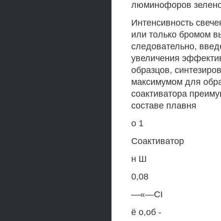
люминофоров зелено
Интенсивность свече
или только бромом в
следовательно, введ
увеличения эффекти
образцов, синтезиров
максимумом для обра
соактиватора преиму
составе плавня
о 1
Соактиватор
н Ш
0,08
—«—CI
ё о,об -