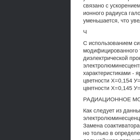
связано с ускорение
ионного радиуса гал
уменьшается, что уве
Ч
С использованием с
модифицированного т
диэлектрической пр
электролюминесцентн
характеристиками - я
цветности Х=0,154 У=
цветности Х=0,145 У
РАДИАЦИОННОЕ М
Как следует из данны
электролюминесценц
Замена соактиватора
но только в определ