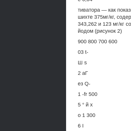
тиватора — как пока
шихте 375мг/кг, сод
343,262 и 123 мг/кг 
йодом (рисунок 2)
900 800 700 600
03 t-
Ш s
2 аГ
ез Q-
1 -fr 500
5 ° й х
о 1 300
6 I