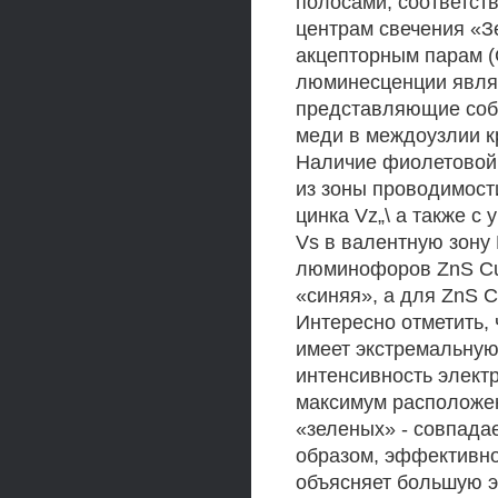
полосами, соответс
центрам свечения «З
акцепторным парам (C
люминесценции явля
представляющие собо
меди в междоузлии к
Наличие фиолетовой
из зоны проводимост
цинка Vz„\ а также с
Vs в валентную зону 
люминофоров ZnS Cu,
«синяя», а для ZnS 
Интересно отметить,
имеет экстремальную
интенсивность элект
максимум расположен
«зеленых» - совпада
образом, эффективно
объясняет большую 