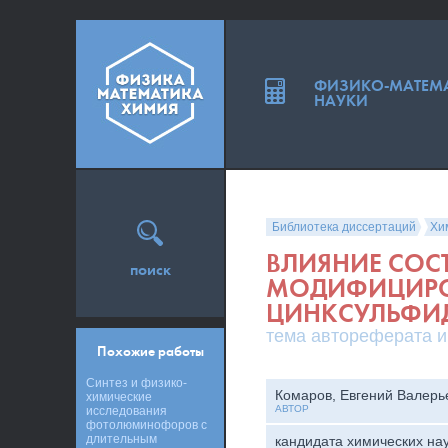
ФИЗИКО-МАТЕМ
НАУКИ
Библиотека диссертаций
Хи
ВЛИЯНИЕ СОС
поиск
МОДИФИЦИРО
ЦИНКСУЛЬФИ
тема автореферата и
Похожие работы
Синтез и физико-
Комаров, Евгений Валерь
химические
АВТОР
исследования
фотолюминофоров с
длительным
кандидата химических на