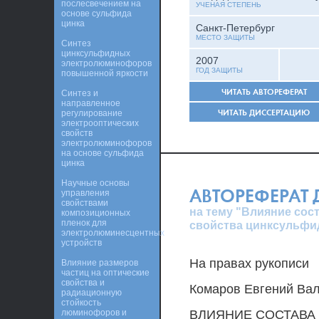
послесвечением на
УЧЕНАЯ СТЕПЕНЬ
основе сульфида
цинка
Санкт-Петербург
МЕСТО ЗАЩИТЫ
Синтез
цинксульфидных
2007
электролюминофоров
ГОД ЗАЩИТЫ
повышенной яркости
ЧИТАТЬ АВТОРЕФЕРАТ
Синтез и
направленное
ЧИТАТЬ ДИССЕРТАЦИЮ
регулирование
электрооптических
свойств
электролюминофоров
на основе сульфида
цинка
Научные основы
АВТОРЕФЕРАТ
управления
свойствами
на тему "Влияние сос
композиционных
пленок для
свойства цинксульф
электролюминесцентных
устройств
На правах рукописи
Влияние размеров
частиц на оптические
свойства и
Комаров Евгений Ва
радиационную
стойкость
люминофоров и
ВЛИЯНИЕ СОСТАВА