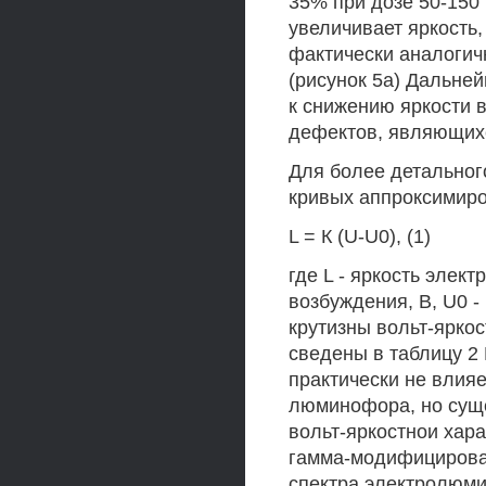
35% при дозе 50-150
увеличивает яркость,
фактически аналоги
(рисунок 5а) Дальне
к снижению яркости 
дефектов, являющих
Для более детальног
кривых аппроксимир
L = К (U-U0), (1)
где L - яркость элек
возбуждения, В, U0 -
крутизны вольт-яркос
сведены в таблицу 2 
практически не влияе
люминофора, но сущ
вольт-яркостнои хара
гамма-модифицирова
спектра электролюми