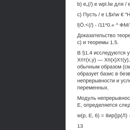
b) е„(/) е wpi.lw для / 
c) Пусть / е L$x\w € 
l|Ö.<(/) - /11*0.« ^ ФМ/
Доказательство теоре
с) и теоремы 1.5.
В §1.4 исследуются 
Хпт(х,у) — Хп(х)Хт(у)
обычным образом (см
образует базис в без
непрерывности и усл
переменных.
Модуль непрерывност
Е, определяется сле
w(p, Е, 6) = 8ир{|р(Л) -
13