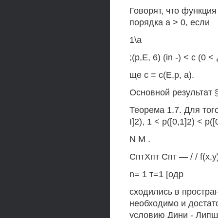
Говорят, что функция
порядка а > 0, если
1\а
;(р,Е, 6) (in -) < с (0 < 
ще с = с(Е,р, а).
Основной результат 
Теорема 1.7. Для того
I]2), 1 < р([0,1]2) <
N М .
СптХпт Спт — / / f(x,y)
n= 1 т=1 [одр
сходились в пространс
необходимо и достато
условию Дини - Липш