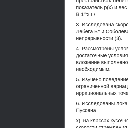
пространствах Лебег
показатель р(х) и вес
В 1'^хц \
3. Исследована скор
Лебега Ь^ и Соболев
непрерывности (3).
4. Рассмотрены усл
достаточные условия
вложение выполнено. 
необходимым.
5. Изучено поведени
ограниченной вариац
иррациональных точе
6. Исследованы лока
Пуссена
х). на классах кусочн
скорости стремления 