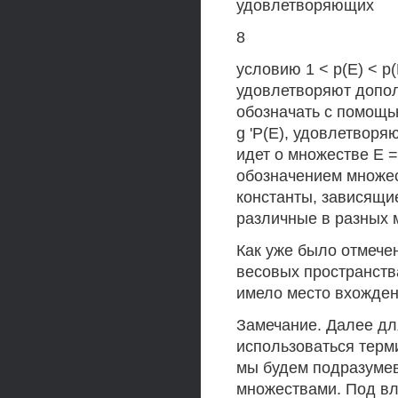
удовлетворяющих
8
условию 1 < р(Е) < р(
удовлетворяют допол
обозначать с помощью
g 'Р(Е), удовлетворя
идет о множестве Е = 
обозначением множеств
константы, зависящие
различные в разных 
Как уже было отмече
весовых пространств
имело место вхожден
Замечание. Далее дл
использоваться терм
мы будем подразумев
множествами. Под вл