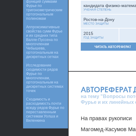
функций суммами
кандидата физико-матема
Фурье по
тригонометрическим
УЧЕНАЯ СТЕПЕНЬ
ортогональным
полиномам
Ростов-на-Дону
МЕСТО ЗАЩИТЫ
Аппроксимативные
свойства сумм Фурье
2015
и их средних типа
ГОД ЗАЩИТЫ
Валле-Пуссена по
многочленам
ЧИТАТЬ АВТОРЕФЕРАТ
Чебышева,
ортогональным на
дискретных сетках
Исследование
сходимости рядов
Фурье по
многочленам,
ортогональным на
дискретных системах
АВТОРЕФЕРАТ
точек
на тему "Вопросы пот
Сходимость и
Фурье и их линейных
расходимость почти
всюду рядов Фурье по
переставленным
системам Уолша и
На правах рукописи
Виленкина
Магомед-Касумов Ма