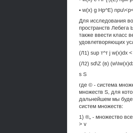
• w(x) g Hp^E) npu\<p<
Для исследования во
пространств Лебега Ь
также ввести класс ве
удовлетворяющих ус
(Л1) sup т^т j w(x)dx <
(Л2) sd\Z (в) (w\Iw(x)d
s S
где © - система множ
множеств S, для которы
дальнейшем мы будем
систем множеств:
1) ®„ - множество вс
> v