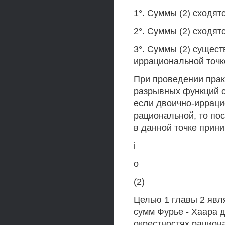
1°. Суммы (2) сходят
2°. Суммы (2) сходят
3°. Суммы (2) сущест
иррациональной точке
При проведении прак
разрывных функций с
если двоично-ирраци
рациональной, то по
в данной точке прини
i
о
(2)
Целью 1 главы 2 явл
сумм Фурье - Хаара 
окрестностях рацион