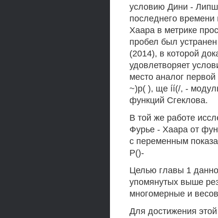
условию Дини - Липши
последнего времени 
Хаара в метрике прос
пробел был устранен
(2014), в которой до
удовлетворяет услови
место аналог первой т
~)р( ), ще íí(/, - м
функций Сгеклова.
В той же работе исс
Фурье - Хаара от фун
с переменным показателе
Р()-
Целью главы 1 данно
упомянутых выше рез
многомерные и весов
Для достижения этой