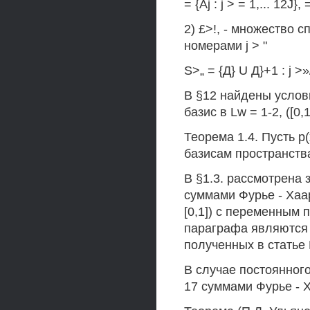
= {Aj : j > = 1,... 12J}, 
2) £>!, - множество 
номерами j > "
S>„ = {Д} U Д}+1 : j >»/,
В §12 найдены услови
базис в Lw = 1-2, ([0,1
Теорема 1.4. Пусть р(
базисам пространства 
В §1.3. рассмотрена
суммами Фурье - Хаар
[0,1]) с переменным п
параграфа являются 
полученных в статье
В случае постоянного
17 суммами Фурье - Х