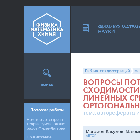
ФИЗИКО-МАТЕМ
НАУКИ
Библиотека диссертаций
Ма
ВОПРОСЫ ПО
поиск
СХОДИМОСТИ 
ЛИНЕЙНЫХ СР
ОРТОГОНАЛЬ
Похожие работы
тема автореферата и
Некоторые вопросы
теории суммирования
рядов Фурье-Лагерра
Магомед-Касумов, Магом
АВТОР
Приближение