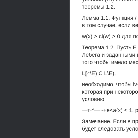
теоремы 1.2.
Лемма 1.1. Функция / 
в том случае, если в
w(x) > сi(w) > 0 для п
Теорема 1.2. Пусть Е
Лебега и заданными н
того чтобы имело ме
Ц}*\Е) С L\E),
необходимо, чтобы iv
которая при некоторо
условию
—т-^—~+е<а{х) < 1. р(
Замечание. Если в пр
будет следовать усло