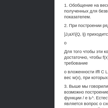
1. Обобщение на вес
полученных для безв
показателем.
2. При построении ря
]J¡aX\[Q, lj) приход
о
Для того чтобы эти 
достаточно, чтобы f(
требование
о вложенности iffl С
вес w(x), при которы
3. Выше мы говорили
возможно построение
функции / е Ь^. Есте
является вопрос о сх