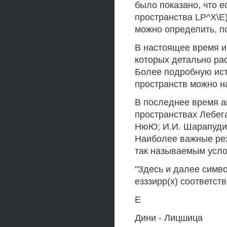
было показано, что ес
пространства LP^X\E
можно определить, по
В настоящее время и
которых детально рас
Более подробную ист
пространств можно н
В последнее время а
пространствах Лебега
НюЮ; И.И. Шарапудино
Наиболее важные рез
так называемым усл
"Здесь и далее символ
езззирр(х) соответст
Е
Дини - Лицшица