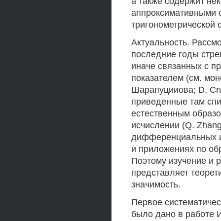
а также содержит не
аппроксимативными 
тригонометрической с
Актуальность. Рассмо
последние годы стре
иначе связанных с п
показателем (см. моног
Шарапуцииова; D. Cru
приведенные там спи
естественным образ
исчислении (Q. Zhang,
дифференциальных и 
и приложениях по обр
Поэтому изучение и р
представляет теорети
значимость.
Первое систематичес
было дано в работе И