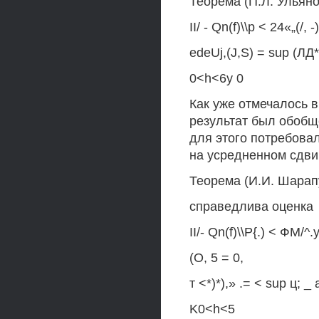
Теорема (П.Л. Ульянов)
II/ - Qn(f)\\p < 24«„(/, 
edeUj,(J,S) = sup (ЛД*
0<h<6y 0
Как уже отмечалось в
результат был обобщ
для этого потребова
на усредненном сдви
Теорема (И.И. Шарапуд
справедлива оценка
II/- Qn(f)\\P{.) < ФМ
(О, 5 = 0,
т <*)*),» .= < sup ц; _ 
K0<h<5