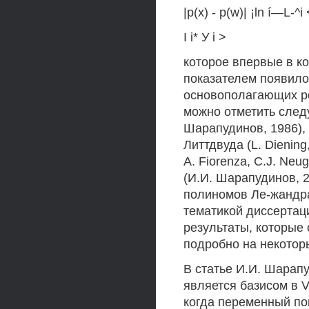
|р(х) - p(w)| ¡ln í—L-^i 
I i* У i >
которое впервые в к
показателем появило
основополагающих ре
можно отметить след
Шарапудинов, 1986),
Литтдвуда (L. Diening,
A. Fiorenza, C.J. Ne
(И.И. Шарапудинов, 
полиномов Ле-жандра 
тематикой диссертац
результаты, которые
подробно на некоторы
В статье И.И. Шарап
является базисом в V^
когда переменный пока