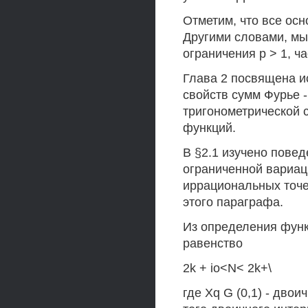
Отметим, что все осн
Другими словами, мы
ограничения р > 1, ч
Глава 2 посвящена 
свойств сумм Фурье 
тригонометрической 
функций.
В §2.1 изучено пове
ограниченной вариац
иррациональных точе
этого параграфа.
Из определения фун
равенство
2k + io<N< 2k+\
где Xq G (0,1) - двои