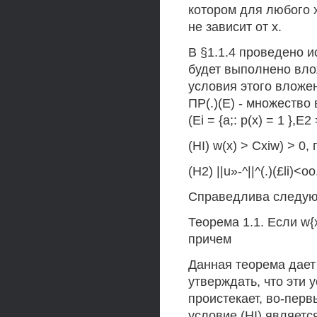
котором для любого х
не зависит от х.
В §1.1.4 проведено и
будет выполнено влож
условия этого вложен
ПР(.)(Е) - множеств
(Ei = {а;: р(х) = 1 },Е2 
(HI) w(x) > Cxiw) > 0, п
(Н2) ||u»-^||^(.)(£li)<oo
Справедлива следую
Теорема 1.1. Если w{x
причем
Данная теорема дает
утверждать, что эти 
проистекает, во-первы
условие (HI) являетс