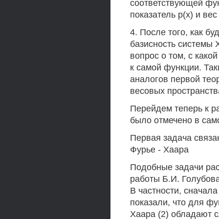
соответствующей функ
показатель р(х) и вес
4. После того, как б
базисность системы 
вопрос о том, с како
к самой функции. Так
аналогов первой тео
весовых пространств
Перейдем теперь к р
было отмечено в само
Первая задача связа
Фурье - Хаара
Подобные задачи рас
работы Б.И. Голубова
В частности, сначала 
показали, что для ф
Хаара (2) обладают 