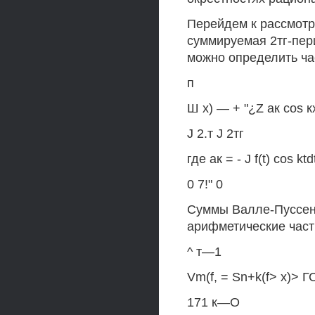
Перейдем к рассмотре
суммируемая 2тг-пер
можно определить ча
п
Ш х) — + "¿Z ак cos кх
J 2.т J 2тг
где ак = - J f(t) cos ktdt
0 7!" 0
Суммы Валле-Пуссен
арифметические част
^ т—1
Vm(f, = Sn+k(f> х)> ГС
171 к—О