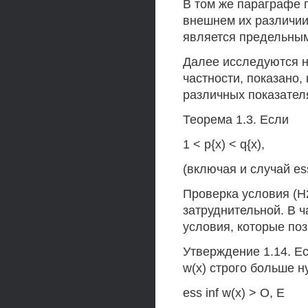
В том же параграфе п
внешнем их различии 
является предельным
Далее исследуются не
частности, показано,
различных показателя
Теорема 1.3. Если
1 < р{х) < q{x),
(включая и случай esss
Проверка условия (Н
затруднительной. В ч
условия, которые по
Утверждение 1.14. Е
w(x) строго больше 
ess inf w(x) > О, Е