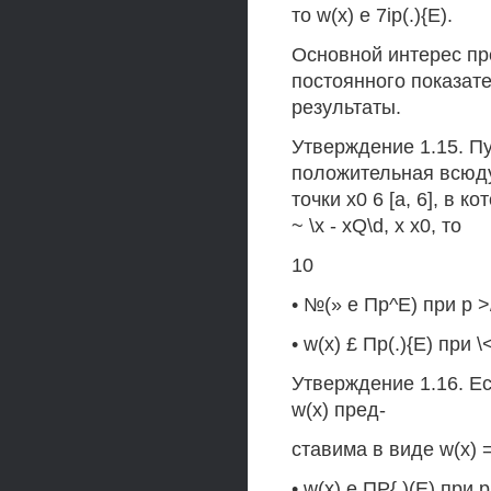
то w(x) е 7ip(.){E).
Основной интерес пре
постоянного показат
результаты.
Утверждение 1.15. Пу
положительная всюду
точки х0 6 [а, 6], в 
~ \х - xQ\d, х х0, то
10
• №(» е Пр^Е) при р >
• w(x) £ Пр(.){Е) при 
Утверждение 1.16. Ес
w(x) пред-
ставима в виде w(x) = cf
• w(x) е ПР{.)(Е) при р