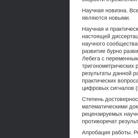
Научная новизна. Вс
являются новыми.
Научная и практическ
настоящей диссертац
научного сообщества
развитие бурно разв
Лебега с переменным
тригонометрических р
результаты данной р
практических вопроса
цифровых сигналов (и
Степень достовернос
математическими док
рецензируемых научн
противоречат результ
Апробация работы. Р