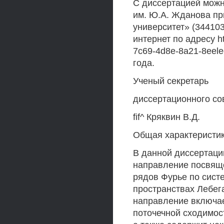
С диссертацией можн
им. Ю.А. Жданова 
университет» (344103, 
интернет по адресу ht
7c69-4d8e-8a21-8eel
года.
Ученый секретарь
диссертационного сов
fif^ Кряквин В.Д.
Общая характеристи
В данной диссертаци
направление посвящ
рядов Фурье по сист
пространствах Лебега
направление включае
поточечной сходимос