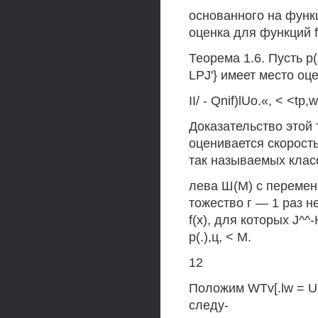
основанного на функ
оценка для функций f
Теорема 1.6. Пусть р(х
LPJ'} имеет место оц
II/ - Qnif)lUo.«, < <tp,
Доказательство этой 
оценивается скорост
так называемых клас
лева Ш(М) с перемен
тожество г — 1 раз 
f(x), для которых J^^-
р(.),ц, < М.
12
Положим WTv[.lw = UM
следу-