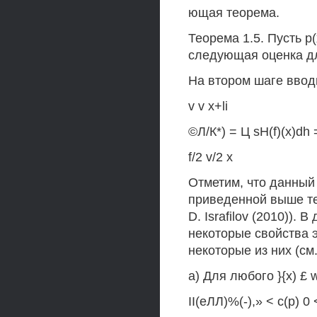
ющая теорема.
Теорема 1.5. Пусть р(
следующая оценка дл
На втором шаге ввод
v v x+li
©Л/К*) = Ц sH(f)(x)dh =
f/2 v/2 x
Отметим, что данный
приведенной выше те
D. Israfilov (2010))
некоторые свойства 
некоторые из них (см.
a) Для любого }{х) £ 
II(еЛЛ)%(-),» < с(р) 0 <