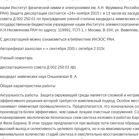
науки Институт физической химии и электрохимии им. А.Н. Фрумкина Россий
РАН) Защита диссертации состоится «24» ноября 2015 г. в 13 часов на засе
совета Д 002.250.01 по присуждению ученой степени кандидата химических 
государственном бюджетном учреждении науки Институте элементоорганиче
А.Н.Несмеянова РАН по адресу: 119991, ГСП-1, г. Москва, В-334, ул. Вавилова,
С диссертацией можно ознакомиться в библиотеке ИНЭОС РАН.
Автореферат разослан «-» сентября 20IS г. октября 2 015г.
Ученый секретарь
диссертационного совета Д 002.250.01 /ф)
кандидат химических наук Ольшевская В. А.
Общая характеристика работы
Актуальность работы. Защита окружающей среды является сложной и нетрив
эффективного решения которой требуется комплексный подход. Особое мест
занимает химическая промышленность. Предполагается, что изначальное с
производств более эффективно, чем самые лучшие очистные сооружения. С
планирование экологически безопасных схем синтеза изложен в работах Бар
и Фила Барана. В этих трудах предлагается при выборе пути синтеза обраща
высокий выход и селективность целевого продукта, но и на максимальную «э
минимальное количество стадий синтеза и окислительно-восстановительных