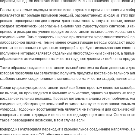
образом, заведомо исключая использование больших количеств реактивов и 
Рассматриваемые подходы активно используются в промышленности и лабор
появляется всг больше примеров реакций, разработанных исходя из этих пр
решают одновременно две задачи: дают возможность получать новые, неис
создают экологически безопасные аналоги уже существующих синтезов. В ка
привести реакции получения продуктов восстановительного алкилирования
соединениями. Такие процессы широко применяются в фармацевтической п
лабораторной практике. Тем не менее существующие методы обладают рядом
состоят из нескольких отдельных операций и требуют использования сложн
(получение которых является отдельным многостадийным синтезом, а приме
образованию эквимолярного количества трудноотделяемых побочных продукт
Таким образом, создание восстановительной системы на базе дешевых и дос
которая позволяла бы селективно получать продукты восстановительного а
карбонильными соединениями в минимальное количество стадий, является а
Среди существующих восстановителей наиболее простым является газообра
не высока, он производится в больших количествах, однако он далеко не всег
восстановительных реакциях. Проведя детальный анализ этой проблемы, мы
соединение, обладающее невысокой стоимостью вкупе с восстановительными
углерода. Подобный восстановитель является не типичным для органической 
содержит атомов водорода и не является гидрирующим агентом. Согласно с
такое превращение возможно, в том случае если
водород из нуклеофила переходит в карбонильное соединение напрямую, а 
группы связывается с СО, образуя углекислый газ.