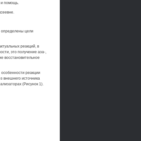
и и помощь.
ксеевне.
, определены цели
ктуальных реакций, в
сти, это получение аза-,
кже восстановительное
я особенности реакции
з внешнего источника
ализаторах (Рисунок 1).