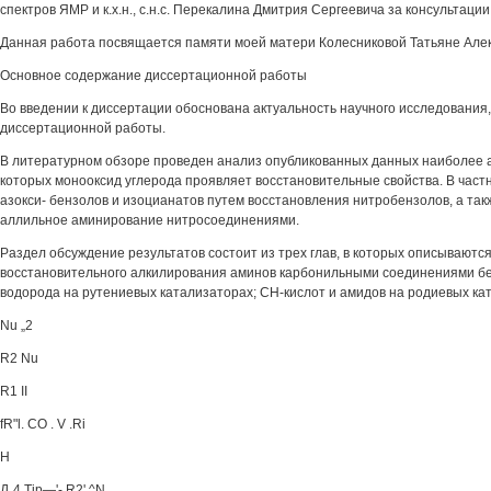
спектров ЯМР и к.х.н., с.н.с. Перекалина Дмитрия Сергеевича за консультаци
Данная работа посвящается памяти моей матери Колесниковой Татьяне Але
Основное содержание диссертационной работы
Во введении к диссертации обоснована актуальность научного исследования
диссертационной работы.
В литературном обзоре проведен анализ опубликованных данных наиболее а
которых монооксид углерода проявляет восстановительные свойства. В частно
азокси- бензолов и изоцианатов путем восстановления нитробензолов, а та
аллильное аминирование нитросоединениями.
Раздел обсуждение результатов состоит из трех глав, в которых описываютс
восстановительного алкилирования аминов карбонильными соединениями бе
водорода на рутениевых катализаторах; СН-кислот и амидов на родиевых кат
Nu „2
R2 Nu
R1 II
fR"l. CO . V .Ri
H
Д„4 Tjp—'- R2' ^N