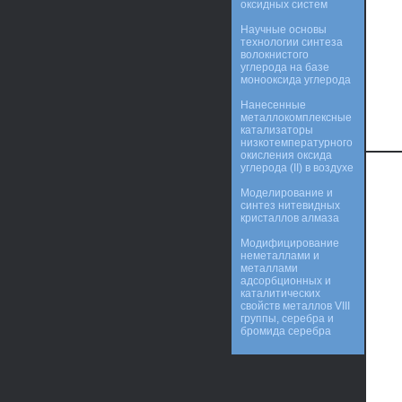
оксидных систем
Научные основы
технологии синтеза
волокнистого
углерода на базе
монооксида углерода
Нанесенные
металлокомплексные
катализаторы
низкотемпературного
окисления оксида
углерода (II) в воздухе
Моделирование и
синтез нитевидных
кристаллов алмаза
Модифицирование
неметаллами и
металлами
адсорбционных и
каталитических
свойств металлов VIII
группы, серебра и
бромида серебра