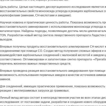
Цель работы. Целью настоящего диссертационного исследования является 
восстановительных свойств монооксида углерода в реакциях карбонильных с
нуклеофилами (аминами, СН-кислотами и амидами).
Научная новизна и практическая ценность работы. Показана возможность п
восстановительного аминирования с использованием монооксида углерода н
катализаторах. Найдены подходы, позволяющие достичь числа циклов катал
TON. Разработан новый метод синтеза лекарственного препарата Ладастен 
выходом.
Впервые получены продукты восстановительного алкилирования СН-кислот
соединениями при помощи СО. Создан метод получения сложных эфиров и н
взаимодействия карбонильных соединений с малоновой кислотой и амидом ц
соответственно. Оптимизирован и запатентован синтез препарата -«Прегаба
перечень жизненно важных лекарственных средств.
Впервые проведена реакция восстановительного амидирования при помощи
возможность использования первичных амидов в качестве источников аммиак
аминов.
Для соединений, имеющих практическое применение, показана возможност
реакции с миллиграммовых загрузок до граммовых.
Личный вклад автора состоит в непосредственном участии во всех этапах ди
исследования: от постановки задачи, разработки и создания нового оборудо