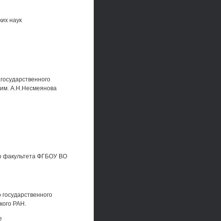
их наук
государственного
им. А.Н.Несмеянова
го факультета ФГБОУ ВО
о государственного
кого РАН.
е