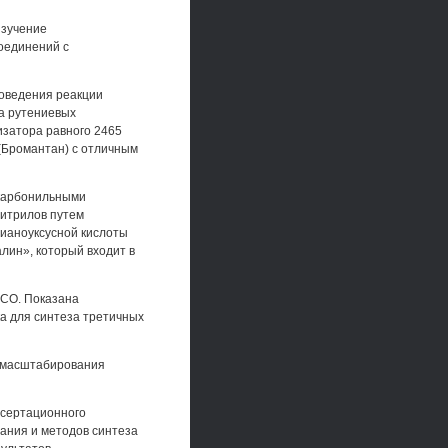
изучение
оединений с
роведения реакции
а рутениевых
изатора равного 2465
(Бромантан) с отличным
 карбонильными
итрилов путем
ианоуксусной кислоты
лин», который входит в
 СО. Показана
а для синтеза третичных
ь масштабирования
ссертационного
вания и методов синтеза