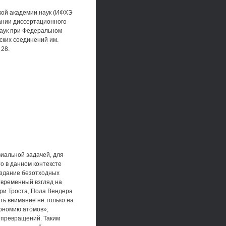
ской академии наук (ИФХЭ
дании диссертационного
наук при Федеральном
ских соединений им.
 28.
иальной задачей, для
о в данном контексте
оздание безотходных
овременный взгляд на
ри Троста, Пола Вендера
ть внимание не только на
кономию атомов»,
 превращений. Таким