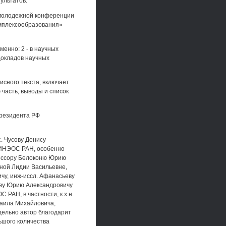
ультатов.
 молодежной конференции
омплексообразования»
енно: 2 - в научных
 докладов научных
сного текста; включает
часть, выводы и список
президента РФ
с. Чусову Денису
 ИНЭОС РАН, особенно
фессору Белоконю Юрию
киной Лидии Васильевне,
ичу, инж-иссл. Афанасьеву
еву Юрию Александровичу
 РАН, в частности, к.х.н.
аила Михайловича,
дельно автор благодарит
ьшого количества