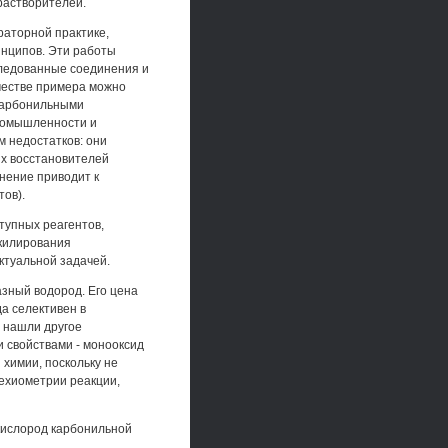
растворителей.
аторной практике,
инципов. Эти работы
следованные соединения и
честве примера можно
 карбонильными
ромышленности и
 недостатков: они
ых восстановителей
нение приводит к
ов).
тупных реагентов,
лкилирования
ктуальной задачей.
зный водород. Его цена
да селективен в
 нашли другое
 свойствами - монооксид
химии, поскольку не
техиометрии реакции,
кислород карбонильной