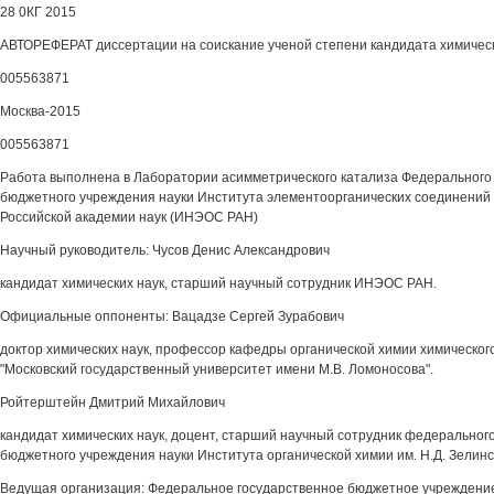
28 0КГ 2015
АВТОРЕФЕРАТ диссертации на соискание ученой степени кандидата химическ
005563871
Москва-2015
005563871
Работа выполнена в Лаборатории асимметрического катализа Федерального 
бюджетного учреждения науки Института элементоорганических соединений 
Российской академии наук (ИНЭОС РАН)
Научный руководитель: Чусов Денис Александрович
кандидат химических наук, старший научный сотрудник ИНЭОС РАН.
Официальные оппоненты: Вацадзе Сергей Зурабович
доктор химических наук, профессор кафедры органической химии химическо
"Московский государственный университет имени М.В. Ломоносова".
Ройтерштейн Дмитрий Михайлович
кандидат химических наук, доцент, старший научный сотрудник федеральног
бюджетного учреждения науки Института органической химии им. Н.Д. Зелинс
Ведущая организация: Федеральное государственное бюджетное учреждени