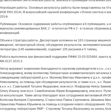
до выполнения синтетической работы, анализа и публикации полученных рез
Апробация работы. Основные результаты работы были представлены на VI
ИОХ РАН 2014г, III всероссийской научной конференции «Успехи синтеза и к
2014г.
Публикации. Основное содержание работы опубликовано в 6 публикациях, а им
журналах рекомендованных ВАК, 2 - в патентах РФ и 2 - в тезисах сборников
конференций.
Объем и структура работы. Диссертация изложена на 163 странице машинопи
введение, литературный обзор, обсуждение результатов, экспериментальную 
литературы (146 наименований), содержит 105 рисунков и 5 таблиц.
Работа выполнена при финансовой поддержке РФФИ 15-03-02548А, гранта 
МК-6137.2015.3.
Автор выражает искреннюю благодарность научному руководителю к.х.н., с.н.
Александровичу, всему коллективу Лаборатории асимметрического катализа
заведующему лабораторией д.х.н. Малееву Виктору Ивановичу и д.х.н., про
Николаевичу, за помощь при обсуждении результатов, а также к.х.н., н.с. Яш
к.х.н. н.с. Савельевой Татьяне Федоровне, инж-иссл. Ягафарову Ниязу Закиев
Олегу Ильичу, инж-иссл. Самойличенко Юрию Владимировичу, инж-иссл. Рул
за консультации. Также автор благодарит всех сотрудников автоклавной ИНЭОС
Колесова Валерия Сергеевича, Старостина Павла Сергеевича, Шишкина Мих
Завьялова Романа Юрьевича за помощь в создании нового оборудования. От
сотрудницу лаборатории ЯМР - Стрелкову Татьяну Васильевну за запись бол