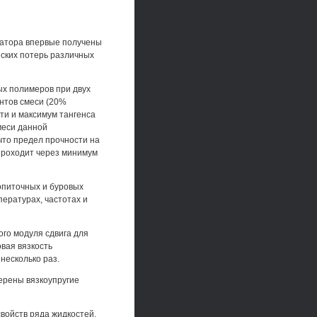
ратора впервые получены
еских потерь различных
ых полимеров при двух
ентов смеси (20%
ти и максимум тангенса
меси данной
что предел прочности на
проходит через минимум
опиточных и буровых
пературах, частотах и
го модуля сдвига для
овая вязкость
несколько раз.
ерены вязкоупругие
свойств ряда жидкостей.