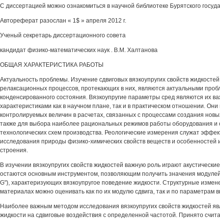
С диссертацией можно ознакомиться в научной библиотеке Бурятского госуд
Автореферат разослан « 1$ » апреля 2012 г.
Ученый секретарь диссертационного совета
кандидат физико-математических наук . В.М. Халтанова
ОБЩАЯ ХАРАКТЕРИСТИКА РАБОТЫ
Актуальность проблемы. Изучение сдвиговых вязкоупругих свойств жидкосте
релаксационных процессов, протекающих в них, являются актуальными про
конденсированного состояния. Вязкоупругие параметры сред являются их 
характеристиками как в научном плане, так и в практическом отношении. Они
контролируемых величин в расчетах, связанных с процессами создания новы
также для выбора наиболее рациональных режимов работы оборудования и
технологических схем производства. Реологические измерения служат эффе
исследования природы физико-химических свойств веществ и особенностей 
строения.
В изучении вязкоупругих свойств жидкостей важную роль играют акустически
остаются основным инструментом, позволяющим получить значения модулей с
G"), характеризующих вязкоупругое поведение жидкости. Структурные измене
материалах можно оценивать как по их модулю сдвига, так и по параметрам в
Наиболее важным методом исследования вязкоупругих свойств жидкостей яв
жидкости на сдвиговые воздействия с определенной частотой. Принято считат