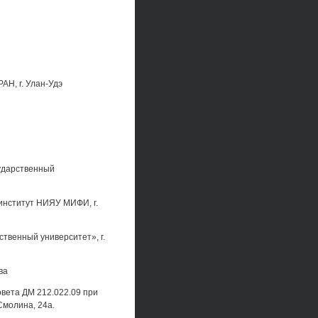
Н, г. Улан-Удэ
сударственный
 институт НИЯУ МИФИ, г.
твенный университет», г.
ва
овета ДМ 212.022.09 при
Смолина, 24а.