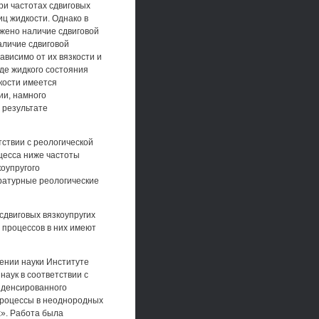
ри частотах сдвиговых
ц жидкости. Однако в
ужено наличие сдвиговой
аличие сдвиговой
ависимо от их вязкости и
оде жидкого состояния
кости имеется
ии, намного
 результате
тствии с реологической
оцесса ниже частоты
оупругого
ратурные реологические
сдвиговых вязкоупругих
 процессов в них имеют
ении науки Институте
аук в соответствии с
нденсированного
 процессы в неоднородных
». Работа была