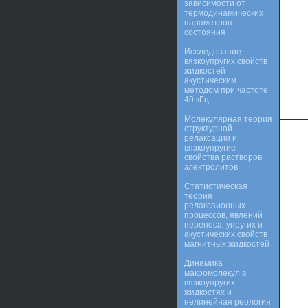
зависимости от
термодинамических
параметров
состояния
Исследование
вязкоупругих свойств
жидкостей
акустическим
методом при частоте
40 кГц
Молекулярная теория
структурной
релаксации и
вязкоупругие
свойства растворов
электролитов
Статистическая
теория
релаксаионных
процессов, явлений
переноса, упругих и
акустических свойств
магнитных жидкостей
Динамика
макромолекул в
вязкоупругих
жидкостях и
нелинейная реология