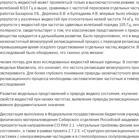
упругость жидкостей может проявляться только в высокочастотном режиме: п
колебаний Ю10 Гц и выше, сравнимых с частотой перескоков отдельных части
работах Базарона У.Б., Дерягина Б.В. и Булгадаева A.B. впервые было обнар
упругости у различных жидкостей при относительно низкой частоте 74 кГц. Н
упругости у жидкостей при частотах сдвиговых колебаний порядка 105 Гц, нез
полярности, свидетельствует о том, что классические представления о прир
вещества нуждаются в дальнейшем развитии. Было предположено, что в жид
низкочастотный вязкоупругий релаксационный процесс с периодом релаксац
превышающим время оседлого существования отдельных частиц жидкости. В
исследований было обнаружено, что тангенс угла механи-
ческих потерь для всех исследованных жидкостей меньше единицы. В соотве
моделью Максвелла, это означает, что частота релаксации вязкоупругого пр
эксперимента. Для более глубокого понимания природы низкочастотного вязк
релаксационного процесса необходимы систематические частотные и темпе
исследования.
Развитие модельных представлений о природе жидкого состояния, изучение 
свойств жидкостей при низких частотах, выявление природы релаксационных
важное фундаментальное значение.
Диссертация выполнена в Федеральном государственном бюджетном учрежд
физического материаловедения Сибирского отделения Российской академии н
приоритетным направлением СО РАН 2.1. «Актуальные проблемы физики ко
состояния», а также в рамках проекта 2.7.2.5. «Структурно-релаксационные
системах с наноразмерными частицами и в стеклообразных полупроводниках