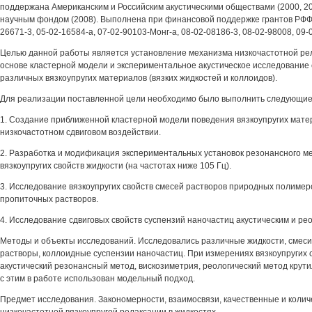
поддержана Американским и Российским акустическими обществами (2000, 20
научным фондом (2008). Выполнена при финансовой поддержке грантов РФФИ
26671-3, 05-02-16584-а, 07-02-90103-Монг-а, 08-02-08186-3, 08-02-98008, 09-
Целью данной работы является установление механизма низкочастотной рел
основе кластерной модели и экспериментальное акустическое исследование 
различных вязкоупругих материалов (вязких жидкостей и коллоидов).
Для реализации поставленной цели необходимо было выполнить следующие
1. Создание приближенной кластерной модели поведения вязкоупругих мате
низкочастотном сдвиговом воздействии.
2. Разработка и модификация экспериментальных установок резонансного м
вязкоупругих свойств жидкости (на частотах ниже 105 Гц).
3. Исследование вязкоупругих свойств смесей растворов природных полимер
пропиточных растворов.
4. Исследование сдвиговых свойств суспензий наночастиц акустическим и ре
Методы и объекты исследований. Исследовались различные жидкости, смес
растворы, коллоидные суспензии наночастиц. При измерениях вязкоупругих 
акустический резонансный метод, вискозиметрия, реологический метод крут
с этим в работе использован модельный подход.
Предмет исследования. Закономерности, взаимосвязи, качественные и коли