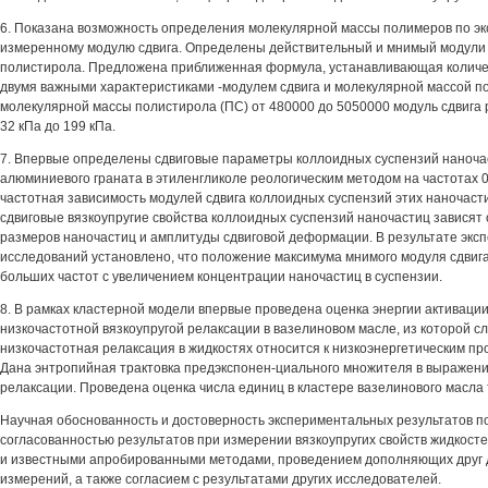
6. Показана возможность определения молекулярной массы полимеров по э
измеренному модулю сдвига. Определены действительный и мнимый модули 
полистирола. Предложена приближенная формула, устанавливающая количе
двумя важными характеристиками -модулем сдвига и молекулярной массой п
молекулярной массы полистирола (ПС) от 480000 до 5050000 модуль сдвига 
32 кПа до 199 кПа.
7. Впервые определены сдвиговые параметры коллоидных суспензий наночас
алюминиевого граната в этиленгликоле реологическим методом на частотах 0,
частотная зависимость модулей сдвига коллоидных суспензий этих наночасти
сдвиговые вязкоупругие свойства коллоидных суспензий наночастиц зависят 
размеров наночастиц и амплитуды сдвиговой деформации. В результате эк
исследований установлено, что положение максимума мнимого модуля сдвиг
больших частот с увеличением концентрации наночастиц в суспензии.
8. В рамках кластерной модели впервые проведена оценка энергии активации 
низкочастотной вязкоупругой релаксации в вазелиновом масле, из которой сл
низкочастотная релаксация в жидкостях относится к низкоэнергетическим про
Дана энтропийная трактовка предэкспонен-циального множителя в выражен
релаксации. Проведена оценка числа единиц в кластере вазелинового масла 
Научная обоснованность и достоверность экспериментальных результатов 
согласованностью результатов при измерении вязкоупругих свойств жидкос
и известными апробированными методами, проведением дополняющих друг 
измерений, а также согласием с результатами других исследователей.