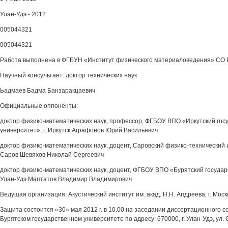
Улан-Удэ - 2012
005044321
005044321
Работа выполнена в ФГБУН «Институт физического материаловедения» СО РА
Научный консультант: доктор технических наук
Ьадмаев Бадма Банзаракцаевич
Официальные оппоненты:
доктор физико-математических наук, профессор, ФГБОУ ВПО «Иркутский го
университет», г. Иркутск Аграфонов Юрий Васильевич
доктор физико-математических наук, доцент, Саровский физико-технический
Саров Шевяхов Николай Сергеевич
доктор физико-математических наук, доцент, ФГБОУ ВПО «Бурятский государс
Улан-Удэ Маптатов Владимир Владимирович
Ведущая организация: Акустический институт им. акад. Н.Н. Апдреева, г. Моск
Защита состоится «30» мая 2012 г. в 10.00 на заседании диссертационного с
Бурятском государственном университете по адресу: 670000, г. Улан-Удэ, ул. 