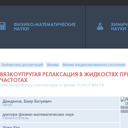
ФИЗИКО-МАТЕМАТИЧЕСКИЕ
ХИМИЧ
НАУКИ
НАУКИ
Библиотека диссертаций
Физика
Физика конденсированного состояния
ВЯЗКОУПРУГАЯ РЕЛАКСАЦИЯ В ЖИДКОСТЯХ П
ЧАСТОТАХ
тема автореферата и диссертации по физике, 01.04.07 ВАК РФ
Дамдинов, Баир Батуевич
АВТОР
доктора физико-математических наук
УЧЕНАЯ СТЕПЕНЬ
Улан-Удэ