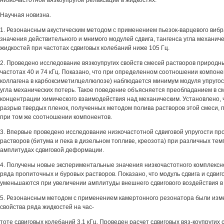
низкочастотной вязкоупругой релаксации в жидкостях.
Научная новизна.
1. Резонансным акустическим методом с применением пьезок-варцевого виб
значения действительного и мнимого модулей сдвига, тангенса угла механич
жидкостей при частотах сдвиговых колебаний ниже 105 Гц.
2. Проведено исследование вязкоупругих свойств смесей растворов природн
частотах 40 и 74 кГц. Показано, что при определенном соотношении компон
коллагена в карбоксиметилцеллюлозе) наблюдается минимум модуля упругос
угла механических потерь. Такое поведение объясняется преобладанием в с
концентрации химического взаимодействия над механическим. Установлено, 
разрыв твердых пленок, полученных методом полива растворов этой смеси, 
при том же соотношении компонентов.
3. Впервые проведено исследование низкочастотной сдвиговой упругости пр
растворов (битума и пека в дизельном топливе, креозота) при различных тем
амплитудах сдвиговой деформации.
4. Получены новые экспериментальные значения низкочастотного комплексно
ряда пропиточных и буровых растворов. Показано, что модуль сдвига и сдвиг
уменьшаются при увеличении амплитуды внешнего сдвигового воздействия в 
5. Резонансным методом с применением камертонного резонатора были изм
свойства ряда жидкостей на час-
тоте сдвиговых колебаний 3,1 кГц. Проведен расчет сдвиговых вяз-коупругих 