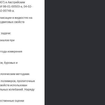
07) и Австрийским
 98-01-00503-а, 04-02-
02-00748-а.
аксации в жидкостях на
сдвиговых свойств
 задачи:
риалов при
етода измерения
ов, буровых и
ологическим методами.
и полимеров, пропиточные
свойств использован
ильных колебаний. Наряду
чественные оценки