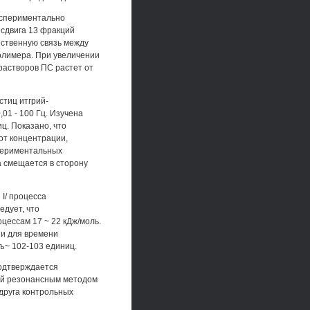
кспериментально
сдвига 13 фракций
ственную связь между
олимера. При увеличении
растворов ПС растет от
тиц итгрий-
01 - 100 Гц. Изучена
ц. Показано, что
от концентрации,
спериментальных
а смещается в сторону
I/ процесса
едует, что
цессам 17 ~ 22 кДж/моль.
ии для времени
ъ~ 102-103 единиц.
подтверждается
тей резонансным методом
друга контрольных