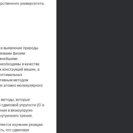
арственного университета.
й и выявление природы
блемами физики
важнейшими
 необходимы в качестве
х конструкций машин, а
 оптимальных
ктивным методом
их атомно-молекулярного
е методы, которые
двиговой упругости (G' и
ния в вязкоупругих
нутреннего трения.
ляется изучение реакции
ь, что сдвиговая