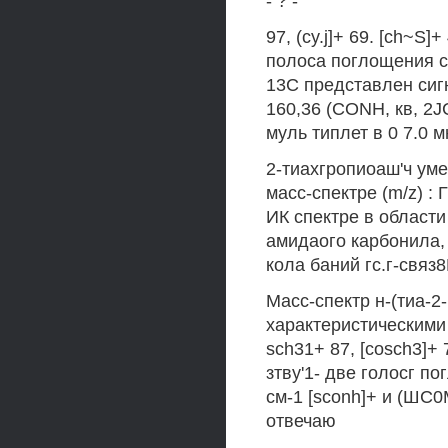
- ? -
97, (cy.j]+ 69. [ch~S
полоса поглощения с
13С представлен сигна
160,36 (CONH, кв, 2J
муль типлет в 0 7.0 м
2-тиахгропиоаш'ч ум
масс-спектре (m/z) : ГМ
ИК спектре в област
амидаого карбонила,
кола баний гс.г-связ8
Масс-спектр н-(тиа
характеристическими п
sch31+ 87, [cosch3]+ 7
зтву'1- две голосг 
см-1 [sconh]+ и (ШС
отвечаю