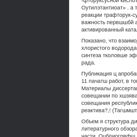
-фторуксусной кислот
Оутилэтантиоат» . а
реакции трафторук-су
важность первшшбй а
активированный ката
Показано, что взаим
хлористого водорода
синтеза тколовше эф
рада.
Публикация ц апроба
11 пачатш работ, в т
Материалы диссерта
совещании по хшзявак
совещания республик
реактива?,! (Тагшмшт,
Объем я структура д
литературного обзор
части, Оцблиогрвфш.