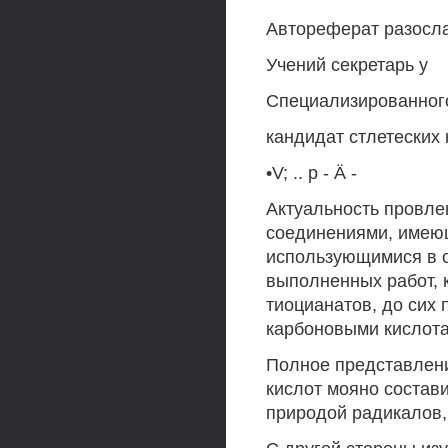
Автореферат разослан
Учений секретарь у
Специализированного
кандидат стлетеских 
•V; .. p - Ä -
Актуальность провле
соединениями, имею
использующимися в о
выполненных работ, 
тиоцианатов, до сих 
карбоновыми кислот
Полное представлени
кислот мояно состав
природой радикалов,