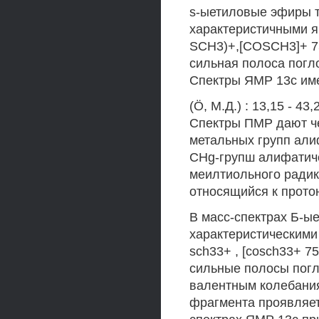
s-ыетиловые эфиры т
характеристичными яв
SCH3)+,[COSCH3]+ 75
сильная полоса погл
Спектры ЯМР 13с им
(Ö, М.Д.) : 13,15 - 43
Спектры ПМР дают че
метальных групп алиф
CHg-групш алифатиче
меилтиольного радика
относящийся к прот
В масс-спектрах Б-ы
характеристическими я
sch33+ , [cosch33+ 7
сильные полосы погл
валентным колебания
фрагмента проявляетс