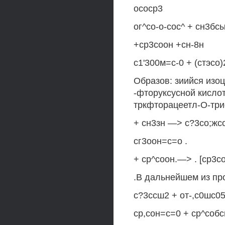
ососр3
ог^со-о-сос^ + сн3бс
+ср3соон +сн-8н
с1'300м=с-0 + (стэсо)
Образов: зиийся изоц
-фторуксусной кислот
тркфторацеетл-О-три
+ сн3зн —> с?3со;жс
сг3оон=с=о .
+ ср^соон.—> . [ср3с
.В дальнейшем из пр
с?3ссш2 + от-,с0шс05с
ср,сон=с=0 + ср^собс