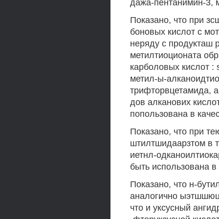
дажа-пентанимин-3, 
Показано, что при з
боновых кислот с мо
неряду с продукташ 
метилтиоционата обр
карболовых кислот : 
метил-ы-алканоидтио
трифторвцетамида, 
дов алканових кислот
попользована в каче
Показано, что при т
штилтшидаарзтом в т
иетнл-одканоилтиока
быть использована в 
Показано, что н-бути
аналогично ыэтшшюцн
что и уксусный ангид