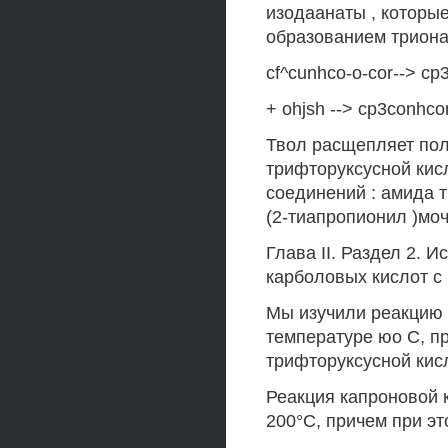
изодаанаты , которы
образованием триона
cf^cunhco-o-cor--> c
+ ohjsh --> cp3conhc
Твол расщепляет по
трифторуксусной кис
соединений : амида 
(2-тиапропионил )моч
Глава II. Раздел 2.
карболовых кислот с
Мы изучили реакцию 
температуре юо С, п
трифторуксусной кис
Реакция капроновой 
200°С, причем при э