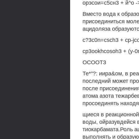
орэсои=с5сн3 + й^о 
Вместо вода к обра
присоединиться моле
ацидоляза образуютс
c?3c0n=csch3 + cp-jco
cp3ookhcosoh3 + (у-0
OCOOT3
Те*"?: иира&ом, в ре
последний может пр
после присоединения
атома азота тежарбе
просоединять находя
щиеся в реакционно
воды, ойразувдейся 
тиокарбамата.Роль а
выполнять и образую