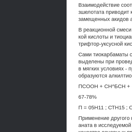
Взаимодействие соот
зшелотата приводит 
замещенных акидов а
В реакционной смеси
кой кислоты и тиоци
трифтор-уксусной ки
Сами тиокарбаматы с
выделены при провед
в мягких условиях - 
образуются алкилтио
ПСООН + СН^БСН +
67-78%
П = 05Н11 ; СТН15 ;
Применение другого 
аната в исследуемой