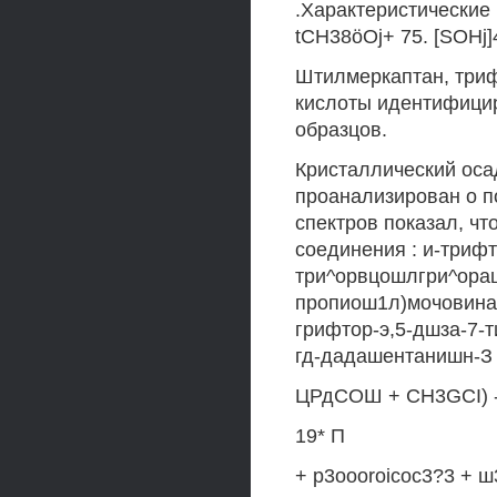
.Характеристические пи
tCH38öOj+ 75. [SOHj]4
Штилмеркаптан, триф
кислоты идентифици
образцов.
Кристаллический оса
проанализирован о п
спектров показал, чт
соединения : и-трифт
три^орвцошлгри^ораце
пропиош1л)мочовина,
грифтор-э,5-дшза-7-т
гд-дадашентанишн-З 
ЦРдСОШ + CH3GCI) --
19* П
+ p3oooroicoc3?3 + ш