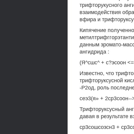
трифторукусного анг
взаимодействия обра
вфира и трифторуксу
Кипячение полученно
метилтрифггорэтанти
данным зромато-масс
ангидрида :
(Я^сшс^ + с?эсоон <=
Известно, что трифт
трифторуксусной кис
-Р2од, роль последне
сеэ3(я» + 2ср3соон--
Трифторуксусный анг
давая в результате в
ср3сошсозсн3 + ср3с