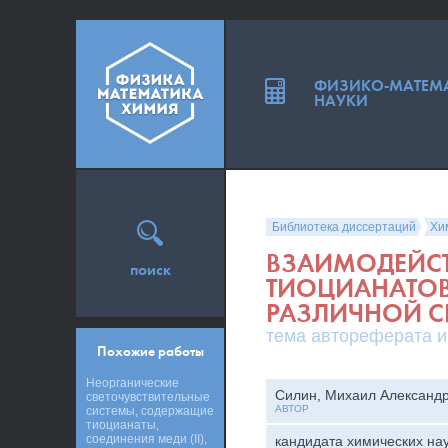
ФИЗИКО-МАТЕМ
НАУКИ
Библиотека диссертаций
Хи
ВЗАИМОДЕЙС
поиск
ТИОЦИАНАТО
РАЗЛИЧНОЙ 
тема автореферата и
Похожие работы
Неорганические
Силин, Михаил Александ
светочувствительные
АВТОР
системы, содержащие
тиоцианаты,
соединения меди (II),
кандидата химических на