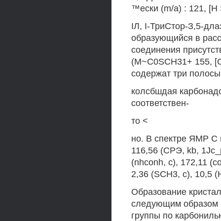
™ески (m/a) : 121, [H
IЛ, I-ТриСтор-З,5-дла
образующийся в расс
соединения присутству
(M~C0SCH31+ 155, [CH
содержат три полосы 
колсбшдая карбонадо
соответствен-
то <
но. В спектре ЯМР С п
116,56 (СРЭ, kb, 1Jc_
(nhconh, с), 172,11 (
2,36 (SCH3, с), 10,5 
Образование кристал
следующим образом 
группы по карбониль