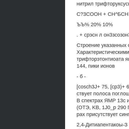
нитрил трифторуксусп
С?3СООН + СН^БСН 
ЪЪ% 20% 10%
. + срэсн л он3зсозон3
Строение указанных 
Характеристическими 
трифторэтонтиоата яв
144, пики ионов
- б -
[cosch3J+ 75, [ср3)+ 
ствует полоса погло
В спектрах ЯМР 13с им
(ОТЭ, KB, 1J0_p 290 Г
pax присутствует син
2,4-Дитиапентакоы-З