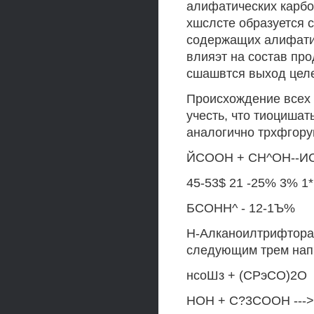
алифатических карбо
хшслсте образуется 
содержащих алифати
влияэт на состав про
сшашвтся выход целе
Происхождение всех 
учесть, что тиоциша
аналогично трхфгору
ЙСООН + СН^ОН--ИС
45-53$ 21 -25% 3% 1*
БСОНН^ - 12-1Ъ%
Н-Алканоилтрифторац
следующим трем нап
нсоШз + (СРэСО)2О
НОН + С?3СООН ---