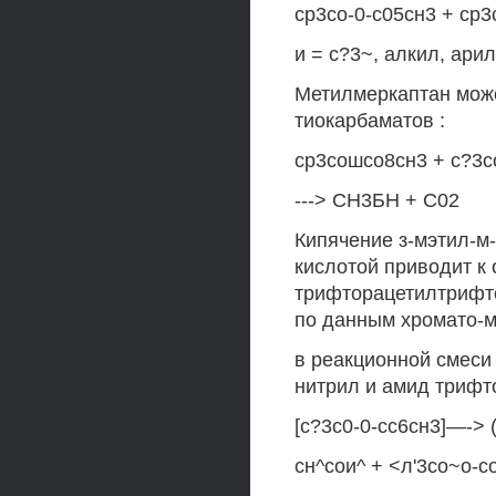
ср3со-0-с05сн3 + ср3с
и = с?3~, алкил, арил
Метилмеркаптан мож
тиокарбаматов :
ср3сошсо8сн3 + с?3с
---> СН3БН + С02
Кипячение з-мэтил-м
кислотой приводит к
трифторацетилтрифто
по данным хромато-м
в реакционной смеси
нитрил и амид трифт
[с?3с0-0-сс6сн3]—-> (
сн^сои^ + <л'3со~о-с