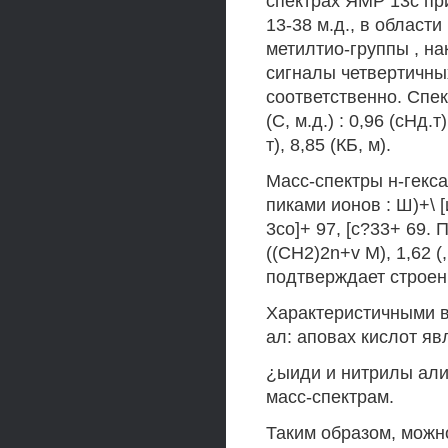
спектрах ЯМР 13с пр
13-38 м.д., в област
метилтио-группы , на
сигналы четвертичны
соответственно. Спе
(С, м.д.) : 0,96 (сНд.
т), 8,85 (КБ, м).
Масс-спектры н-гекс
пиками ионов : Ш)+\ [и
3со]+ 97, [с?33+ 69. 
((CH2)2n+v М), 1,62 (
подтверждает строени
Характеристичными в
ал: аповах кислот явля
¿ыиди и нитрилы али
масс-спектрам.
Таким образом, можн