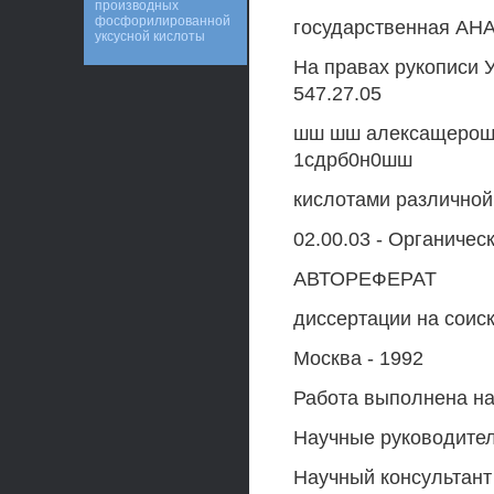
производных
фосфорилированной
государственная АН
уксусной кислоты
На правах рукописи УЖ
547.27.05
шш шш алексащерошч
1сдрб0н0шш
кислотами различной
02.00.03 - Органичес
АВТОРЕФЕРАТ
диссертации на соис
Москва - 1992
Работа выполнена на
Научные руководител
Научный консультант 