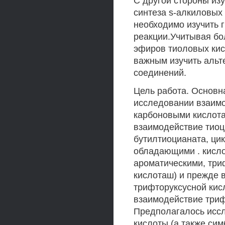
С другой стороны из
синтеза s-алкиловых 
необходимо изучить 
реакции.Учитывая бо
эфиров тиоловых кис
важным изучить альт
соединений.
Цель работа. Основн
исследовании взаимо
карбоновыми кислота
взаимодействие тиоци
бутилтиоцианата, ци
обладающими . кисло
ароматическими, три
кислоташ) и прежде в
трифторуксусной кис
взаимодействие триф
Предполагалось иссл
кислоты (а также си