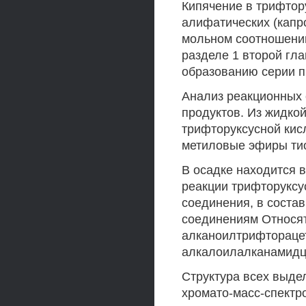
Кипячение в трифтор
алифатических (капр
мольном соотношении 
разделе 1 второй гл
образованию серии п
Анализ реакционных 
продуктов. Из жидко
трифторуксусной кис
метиловые эфиры тио
В осадке находится 
реакции трифторуксу
соединения, в состав
соединениям Относят
алканоилтрифторацет
алкалоилалканамидц
Структура всех выде
хромато-масс-спектр