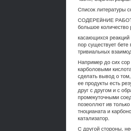
Список литературы с
СОДЕРЕйНИЕ РАБОТЫ 
большое количество 
касающихся реакций 
пор существует бете 
тривиальных взаимо
Например до сих сор
карболовыми кислот
сделать вывод о том,
ее продукты есть рез
друг с другом и с о
промекуточными сое
позеоллют ив только
тноцианата и карбоно
катализатор.
С другой стороны, н