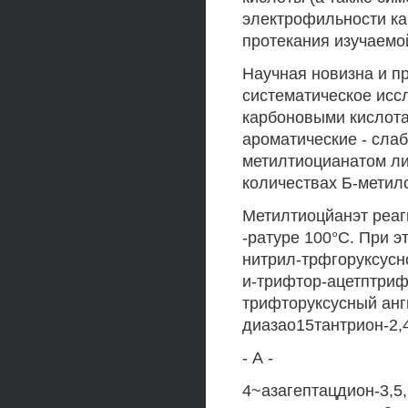
электрофильности ка
протекания изучаемо
Научная новизна и п
систематическое исс
карбоновыми кислота
ароматические - сла
метилтиоцианатом ли
количествах Б-метил
Метилтиоцйанэт реаг
-ратуре 100°С. При э
нитрил-трфгоруксусн
и-трифтор-ацетптриф
трифторуксусный анги
диазао15тантрион-2,4,
- А -
4~азагептацдион-3,5,