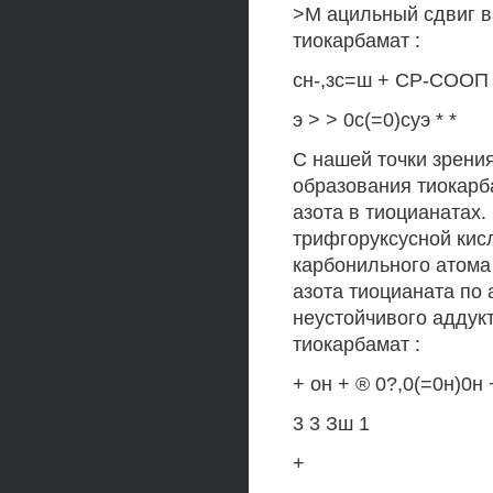
>М ацильный сдвиг в
тиокарбамат :
сн-,зс=ш + СР-СООП —
э > > 0с(=0)суэ * *
С нашей точки зрени
образования тиокарб
азота в тиоцианатах.
трифгоруксусной кис
карбонильного атома
азота тиоцианата по
неустойчивого аддукт
тиокарбамат :
+ он + ® 0?,0(=0н)0н +
3 3 Зш 1
+