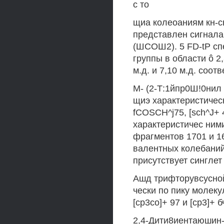
с то
щиа колеоаниям кн-св
представлен сигналами
(ШСОШ2). 5 FD-tP спе
группы в области ô 2
м.д. и 7,10 м.д. соот
М- (2-Т:1йпр0Ш!0нил
щиэ характеристически
fCOSCH^j75, [sch^J+ 
характеристичес ним
фрагментов 1701 и 1
валентных колебаний 
присутствует синглет
Ашд трифторувсусной
чески по пику молеку
[ср3со]+ 97 и [ср3]+ б
2,4-Дити8иентаюшин-