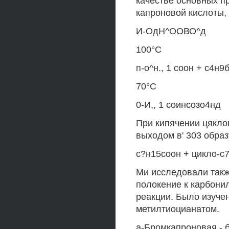
качестве основных пр
капроновой кислоты, 
И-ОдН^ООВО^д
100°С
п-о^н., 1 соон + с4н9б
70°С
0-И,, 1 соинсозо4нд
При кипячении цякло
выходом в' 303 обра
с?н15соон + цикло-с
Ми исследовали такж
полокение к карбони
реакции. Было изуче
метилтиоцианатом.
а-Бромкапроновая - 