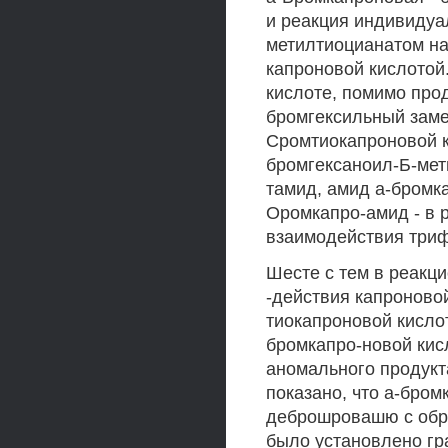
и реакция индивидуа
метилтиоцианатом нач
капроновой кислотой
кислоте, помимо прод
бромгексильный заме
Сромтиокапроновой к
бромгексаноил-Б-мет
тамид, амид а-бромк
Оромкапро-амид - в 
взаимодействия триф
Шесте с тем в реакц
-действия капроново
тиокапроновой кислот
бромкапро-новой кис
аномального продукт
показано, что а-бром
деброшровашю с обра
было установлено гр