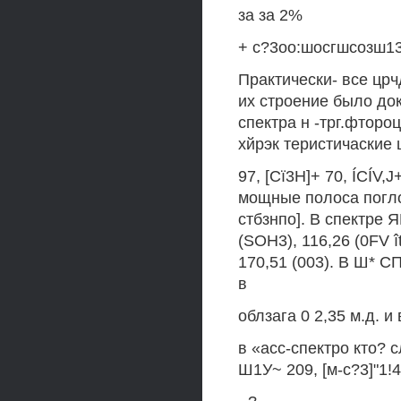
за за 2%
+ с?3оо:шосгшсозш13 
Практически- все цр
их строение было до
спектра н -трг.фтор
хйрэк теристичаские 
97, [Cï3H]+ 70, ÍCÍV,
мощные полоса поглощ
стбзнпо]. В спектре Я
(SOH3), 116,26 (0FV î
170,51 (003). В Ш* 
в
облзага 0 2,35 м.д. и
в «асс-спектро кто? 
Ш1У~ 209, [м-с?3]"1!40,