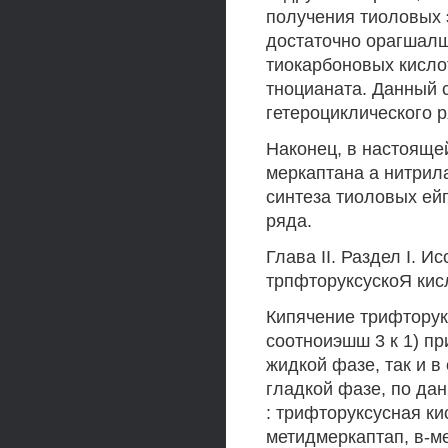
получения тиоловых 
достаточно орагшалш
тиокарбоновых кислот
тноцианата. Данный 
гетероциклического р
Наконец, в настояще
меркаптана а нитрила
синтеза тиоловых ей
ряда.
Глава II. Раздел I. 
трпфторуксускоЯ кис
Кипячение трифторук
соотноиэшш 3 к 1) пр
жидкой фазе, так и 
гладкой фазе, по да
: трифторуксусная ки
метидмеркаптап, в-м