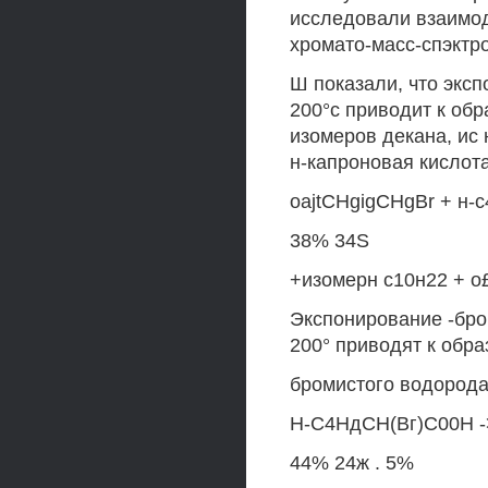
исследовали взаимод
хромато-масс-спэктр
Ш показали, что эксп
200°с приводит к об
изомеров декана, ис
н-капроновая кислота 
oajtCHgigCHgBr + н-
38% 34S
+изомерн с10н22 + о£
Экспонирование -бро
200° приводят к обр
бромистого водорода
Н-С4НдСН(Вг)С00Н -
44% 24ж . 5%