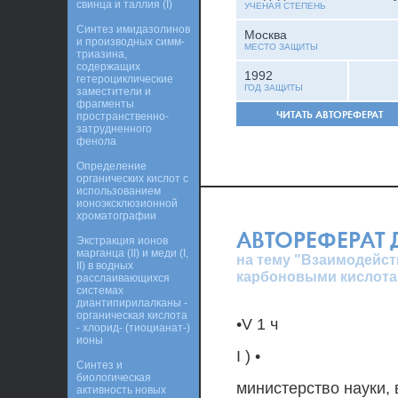
свинца и таллия (I)
УЧЕНАЯ СТЕПЕНЬ
Синтез имидазолинов
Москва
и производных симм-
МЕСТО ЗАЩИТЫ
триазина,
содержащих
1992
гетероциклические
ГОД ЗАЩИТЫ
заместители и
фрагменты
ЧИТАТЬ АВТОРЕФЕРАТ
пространственно-
затрудненного
фенола
Определение
органических кислот с
использованием
ионоэксклюзионной
хроматографии
АВТОРЕФЕРАТ
Экстракция ионов
марганца (II) и меди (I,
на тему "Взаимодейс
II) в водных
карбоновыми кислота
расслаивающихся
системах
диантипирилалканы -
органическая кислота
•V 1 ч
- хлорид- (тиоцианат-)
ионы
I ) •
Синтез и
биологическая
министерство науки,
активность новых