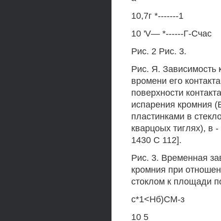
10,7г *-------1
10 'V— *------Г-Счас
Рис. 2 Рис. 3.
Рис. Я. Зависимость
вромени его контакт
поверхности контакта
испарения кромния (Б
пластинками в стеклоу
кварцоых тиглях), в 
1430 С 112].
Рис. 3. Временная з
кромния при отношен
стоклом к площади п
с*1<Нб)СМ-з
10 5