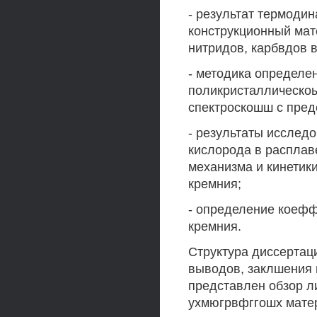
- результат термодин
конструкционный мат
нитридов, карбвдов в
- методика определе
поликристаллическоы
спектроскошш с пред
- результаты исслед
кислорода в расплаве
механизма и кинетик
кремния;
- определение коеф
кремния.
Структура диссертаци
выводов, заклшения 
представлен обзор л
ухмюгрвфггошх матер