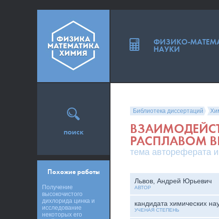
ФИЗИКО-МАТЕМ
НАУКИ
Библиотека диссертаций
Хи
ВЗАИМОДЕЙСТ
поиск
РАСПЛАВОМ 
тема автореферата и
Похожие работы
Львов, Андрей Юрьевич
Получение
АВТОР
высокочистого
дихлорида цинка и
кандидата химических на
исследование
УЧЕНАЯ СТЕПЕНЬ
некоторых его