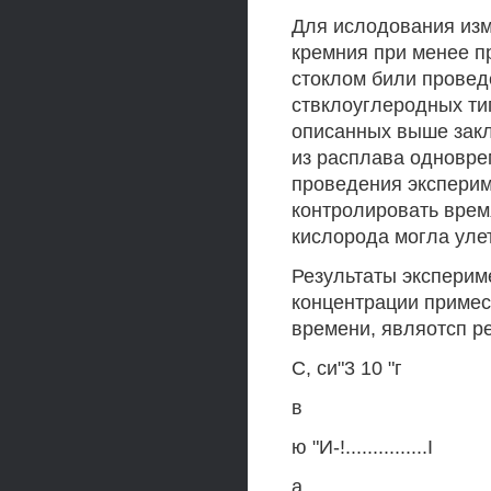
Для ислодования изм
кремния при менее п
стоклом били провед
ствклоуглеродных ти
описанных выше закл
из расплава одновре
проведения эксперим
контролировать время
кислорода могла уле
Результаты эксперим
концентрации примес
времени, являотсп р
С, си"3 10 "г
в
ю "И-!...............I
а