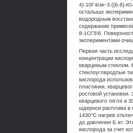
4)-10Г4см~3 ((6-8)-Ю-
осталышх эксперимен
водородным восстан
содержание примесей
8-1СГ5!6. Поверхност
экспериментами очищ
Первая часть иссле
концентрации кислоро
кварцевым стеклом. 
стеклоуглвродпые ти
кислорода использо
пластинки, кварцево
ростовой установки. 
кварцевого тигля а 3
шдернси расплава в 
1430°С нагрев отклю
до давления Б ат. Э
кислорода за счет ис