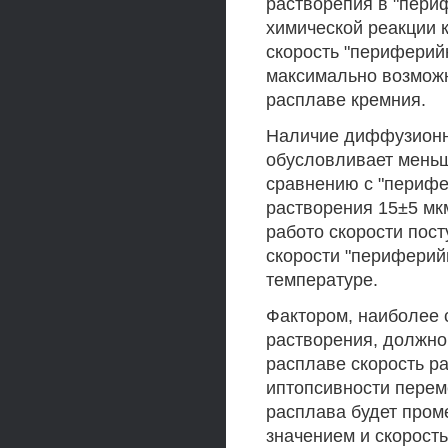
растворепия в "пери
химической реакции 
скорость "периферий
максимально возможн
расплаве кремния.
Наличие диффузионно
обусловливает меньш
сравнению с "перифе
растворения 15±5 мкм
работо скорости пос
скорости "периферий
температуре.
Фактором, наиболее 
растворения, должн
расплаве скорость р
иптопсивности перем
расплава будет про
значением и скорость