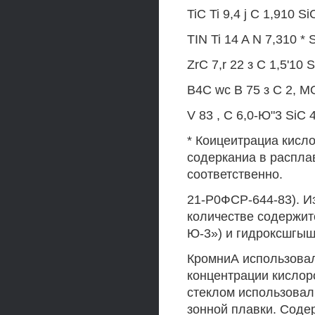
TiC Ti 9,4 j С 1,910 Si
TIN Ti 14 A N 7,310 * 
ZrC 7,r 22 з С 1,5'10 
В4С wc В 75 з С 2, М
V 83 , С 6,0-Ю"3 SiC 
* Коицеитрациа кисло
содерканиа в распла
соответственно.
21-Р0ФСР-644-83). И
количестве содержит
Ю-3») и гидроксшгыш
КромниА использовал
концентрации кислор
стеклом использовал
зонной плавки. Соде