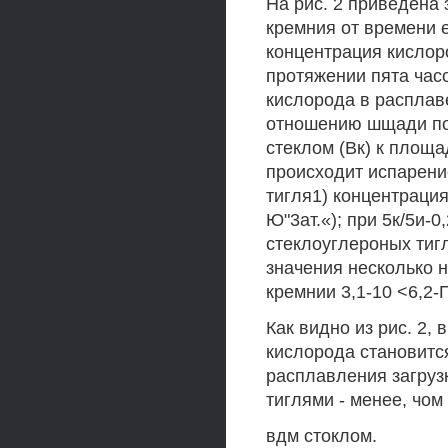
На рис. 2 приведена
кремния от времени е
концентрация кислор
протяжении пята час
кислорода в расплав
отношению шщади по
стеклом (Вк) к площа
происходит испарение
тигля1) концентрация 
Ю"3ат.«); при 5к/5и-
стеклоуглероных тигля
значения несколько 
кремнии 3,1-10 <6,2-
Как видно из рис. 2,
кислорода становитс
расплавления загруз
тиглями - менее, чом 
вдм стоклом.