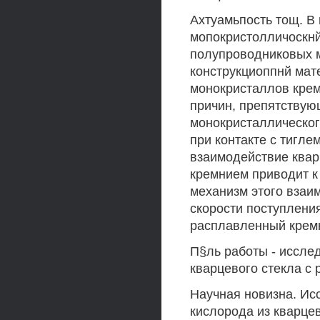
Ахтуамьпость тощ. В
мопокристолличоскнй
полупроводниковых м
конструкциоппнй ма
монокристаллов крем
причин, препятствую
монокристаллическог
при контакте с тиглем
взаимодействие квар
кремнием приводит к
механизм этого взаи
скорости поступления
расплавленный кремн
П§ль работы - иссле
кварцевого стекла с
Научная новизна. Ис
кислорода из кварцев