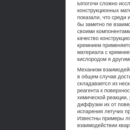
Ыпогочи сложно иссл
конструкционных мат
показали, что среди 
бы заметно пе взаим
своими компонентами
качество конструкци
кремнием применяетс
материала с кремние
кислородом я другим
Механизм взаимодейс
в общем случав дост
складаваетсл из неск
реагента к поверхнос
химической реакции,
диффузии их от пове
испарения летучих пр
Известны примеры лг
взаимодействии квар