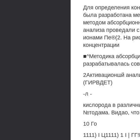
Для определения кон
была разработана ме
методом абсорбционн
анализа проведали 
ионами Пе®(2. На ри
концентрации
■^Методика абсорбц
разрабатывалась сов
2Активационшй анали
(ГИРВДЕТ)
-л -
кислорода в различ
№тодама. Видао, что
10 Го
1111) I Ц1111) 1 I | Г