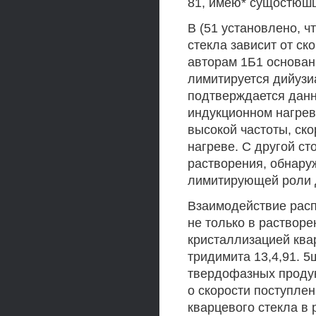
81, имею* сущостюшш
В (51 установлено, ч
стекла зависит от ск
авторам 1Б1 основани
лимитируется дийузи
подтверждается данны
индукционном нагрев
высокой частоты, ск
нагреве. С другой с
растворения, обнару
лимитирующей роли 
Взаимодействие расп
не только в раствор
кристаллизацией ква
тридимита 13,4,91. 
твердофазных продук
о скорости поступле
кварцевого стекла в 