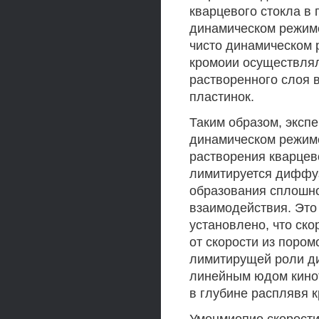
кварцевого стокла в 
динамическом режиме
чисто динамическом 
кромоии осуществлял
растворенного слоя 
пластинок.
Таким образом, эксп
динамическом режиме
растворения кварцев
лимитируется диффуз
образования сплошно
взаимодействия. Это 
установлено, что ско
от скорости из поро
лимитирущей роли ди
линейным юдом кинот
в глубине расплявя 