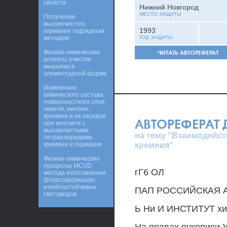
свойств
Нижний Новгород
МЕСТО ЗАЩИТЫ
Получение
высокочистого
1993
германия гидридным
методом
ГОД ЗАЩИТЫ
Физико-химические
ЧИТАТЬ АВТОРЕФЕРАТ
аспекты очистки
мышьяка в
элементарной форме
Изменение
химического состава
поверхностного слоя
никеля, ниобия,
кремяни и их оксидов
АВТОРЕФЕРАТ
при контакте с
высокочистыми
на тему "Взаимодейст
тетрахлоридами
кремния"
кремяни и германия
Физико-химические
процессы MCVD
гГ6 ОЛ
метода изготовления
фторсодержащих
изгибоустойчивых
ПАП РОССИЙСКАЯ 
световодов
Ь Ни И ИНСТИТУТ х