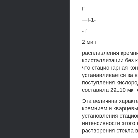
Г
—I-1-
- г
2 мин
расплавления кремни
кристаллизации без к
что стационарная ко
устанавливается за 
поступления кислород
составила 29±10 мкг 
Эта величина характ
кремнием и кварцевы
установления стацио
интенсивности этого
растворения стекла 