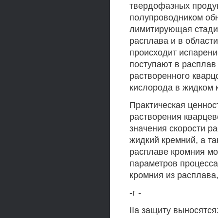
твердофазных продук
полупроводником обн
лимитирующая стадия
расплава и в области
происходит испарени
поступают в расплав
растворенного кварц
кислорода в жидком 
Практическая ценнос
растворения кварцев
значения скорости ра
жидкий кремний, а т
расплаве кромния мо
параметров процесса
кромния из расплава
-г -
IIa защиту выносятся