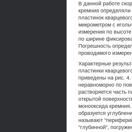
В данной работе ско
кремния определяли 
пластинок кварцевог
микрометром с иголь
измерения по высоте
по ширине фиксиров
Погрешность определ
проводимого измерен
Характерные результ
пластинки кварцевого
приведены на рис. 4.
неравноморно по пов
растворяется часть п
открытой поверхност
монооксида кремния.
образуется углублени
называют "периферий
"глубинной", погруже