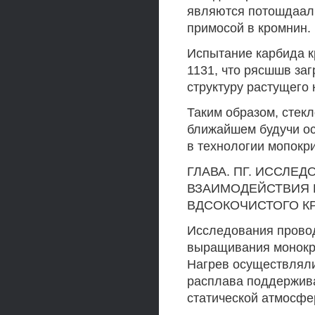
являются потошдаалы
примосой в кромнин.
Испытание карбида к
1131, что рясшшв за
структуру растущего 
Таким образом, стек
ближайшем будучи о
в технологии мопокр
ГЛАВА. ПГ. ИССЛЕ
ВЗАИМОДЕЙСТВИЯ 
ВДСОКОЧИСТОГО 
Исследования провод
выращивания монокри
Нагрев осуществляли
расплава поддержива
статической атмосфер