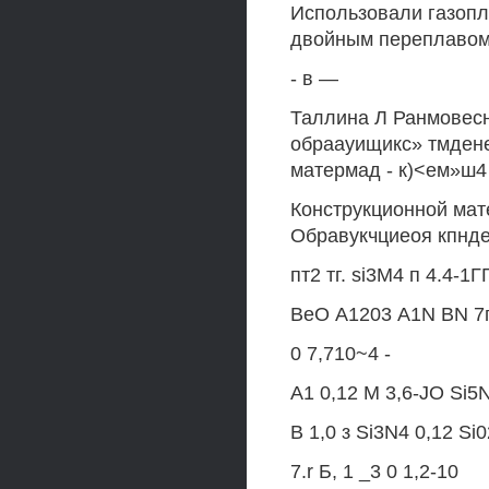
Использовали газопл
двойным переплавом 
- в —
Таллина Л Ранмовесн
обраауищикс» тмден
матермад - к)<ем»ш4
Конструкционной мате
Обравукчциеоя кпнде
пт2 тг. si3M4 п 4.4-1Г
ВеО А1203 A1N BN 7гОг
0 7,710~4 -
A1 0,12 M 3,6-JO Si5
В 1,0 з Si3N4 0,12 Si0
7.r Б, 1 _3 0 1,2-10