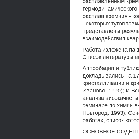
расплавленным кремн
термодинамического 
расплав кремния - к
некоторых тугоплавки
представлены резуль
взаимодействия квар
Работа изложена па 1
Список литературы в
Аппробация и публик
докладывались на 1
кристаллизации и кр
Иваново, 1990); И В
анализа високачнстых
семинаре по химии в
Новгород, 1993). Ос
работах, список кото
ОСНОВНОЕ СОДЕПШШЕ