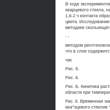
В ходе экспериментов
кварцевого стекла, 
1,6-2 ч контакта обр
цвета. Исследование
методике скользящего
- -
методом рентгеновск
что в слое содержитс
час
Рис. б.
Рис. 6.
Рис. Б. Кинетика рас
области при температу
Рас. 6. Временная з
ква^зцевого стеклив 