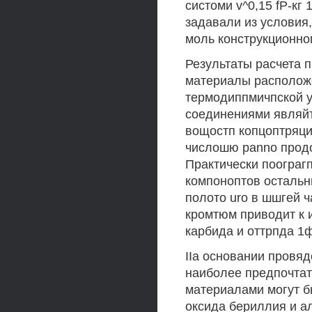
систоми v^0,15 fP-кг
задавали из условия
моль конструкционно
Результаты расчета п
материалы расположо
термодиппмичпской у
соединениями являйт
вощостп копцоптряци
числошю panno продо
Практически поограг
компоноптов остальн
полото uro в шшгей 
кромтюм приводит к 
карбида и оттрпда 1
IIa основании провя
наиболее предпочта
материалами могут б
оксида бериллия и а