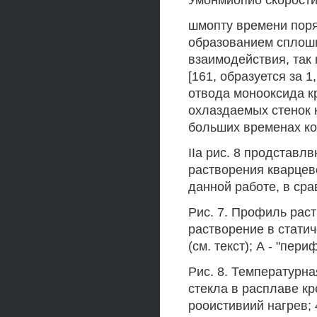
Умонмиопио скорости
шмопту времени поряд
образованием сплош
взаимодействия, так 
[161, образуется за 
отвода монооксида к
охлаздаемых стенок 
больших временах ко
IIa рис. 8 продставл
растворения кварцев
данной работе, в ср
Рис. 7. Профиль раст
растворение в статич
(см. текст); А - "пер
Рис. 8. Температурна
стекла в расплаве крем
рооистивиий нагрев; 4 