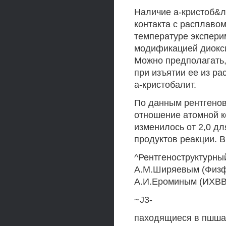
Наличие а-кристоб&л
контакта с расплавом
температуре экспери
модификацией диокси
Можно предполагать,
при изъятии ее из ра
а-кристобалит.
По данным рентгенов
отношение атомной к
изменилось от 2,0 дл
продуктов реакции. В
^Рентгеноструктурны
А.М.Ширяевым (Физфа
А.И.Ероминым (ИХВВ
~J3-
паходящиеся в пшшах