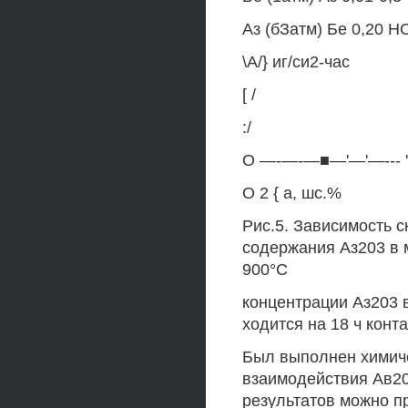
Аз (бЗатм) Бе 0,20 НО
\А/} иг/си2-час
[ /
:/
О —-—-—■—'—'—--- ' 
О 2 { а, шс.%
Рис.5. Зависимость с
содержания Аз203 в 
900°С
концентрации Аз203 
ходится на 18 ч конта
Был выполнен химиче
взаимодействия Ав20
результатов можно п