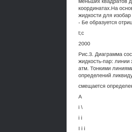
меньших квадратов д
координатах.На осно
жидкости для изобар 1
- Бе образуется отри
t;c
2000
Рис.3. Диаграмма со
жидкость-пар: линии 
атм. Тонкими линиям
определений ликвиду
смещается определе
А
i \
i i
I i i