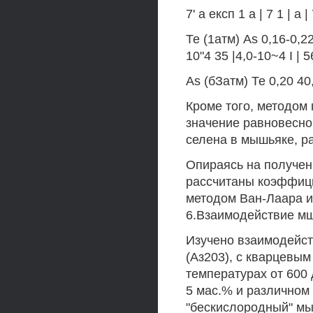
7' а експ 1 а | 7 1 | а | 
Те (1атм) As 0,16-0,22
10"4 35 |4,0-10~4 I | 5
As (бЗатм) Те 0,20 40,5
Кроме того, методом
значение равновесн
селена в мышьяке, ра
Опираясь на получен
рассчитаны коэффици
методом Ван-Лаара и
6.Взаимодействие мш
Изучено взаимодейст
(Аз203), с кварцевы
температурах от 600
5 мас.% и различном 
"бескислородный" мы