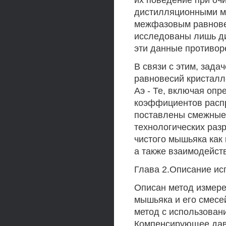
их поведение при оч
дистилляционными м
межфазовым равновеси
исследованы лишь ди
эти данные противор
В связи с этим, зада
равновесий кристалл-
Аэ - Те, включая оп
коэффициентов распр
поставлены смежные 
технологических раз
чистого мышьяка как 
а также взаимодейст
Глава 2.Описание ис
Описан метод измере
мышьяка и его смесе
метод с использован
Компенсирующее дав