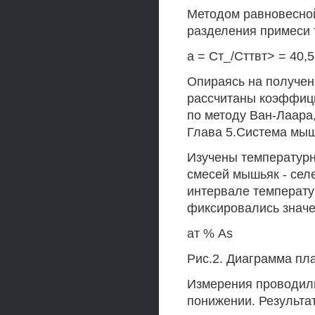
Методом равновесно
разделения примеси 
а = Ст_/Сттвт> = 40,5
Опираясь на получен
рассчитаны коэффици
по методу Ван-Лаара,
Глава 5.Система мыш
Изучены температур
смесей мышьяк - сел
интервале температур
фиксировались значе
ат % As
Рис.2. Диаграмма пл
Измерения проводили
понижении. Результа