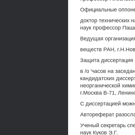
Официальные оппон
доктор технических 
наук профессор Паши
Ведущая организация
веществ РАН, г.Н.Но
Защита диссертация с
в /о 'часов на засед
кандидатских диссерт
неорганической химии
г.Москва В-71, Ленинс
С диссертацией мож
Автореферат разослан
Ученый секретарь сп
наук Куков Э.Г.