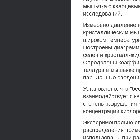
мышьяка с кварцевым
исследований.
Измерено давление 
кристаллическим мы
широком температурн
Построены диаграммы
селен и кристалл-жи
Определены коэффиц
теллура в мышьяке п
пар. Данные сведени
Установлено, что "б
взаимодействует с кв
степень разрушения 
концентрации кислор
Экспериментально о
распределения приме
использованы при ра