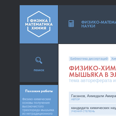
ФИЗИКО-МАТЕМ
НАУКИ
Библиотека диссертаций
Хи
ФИЗИКО-ХИМИ
поиск
МЫШЬЯКА В Э
тема автореферата и
Похожие работы
Гасанов, Ахмедали Амира
Физико-химические
АВТОР
основы получения
высокочистого
кандидата химических на
трихлорида мышьяка
УЧЕНАЯ СТЕПЕНЬ
из нетрадиционного