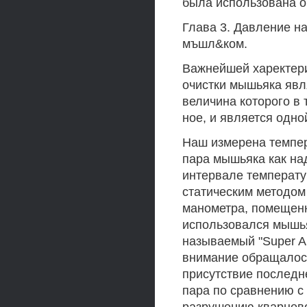
была использована о
Глава 3. Давление н
мъшл&ком.
Важнейшей харектери
очистки мышьяка явл
величина которого в
ное, и является одно
Наш измерена темпе
пара мышьяка как над
интервале температу
статическим методом
манометра, помещенн
использовался мышья
называемый "Super Ar
внимание обращалось
присутствие послед
пара по сравнению с 