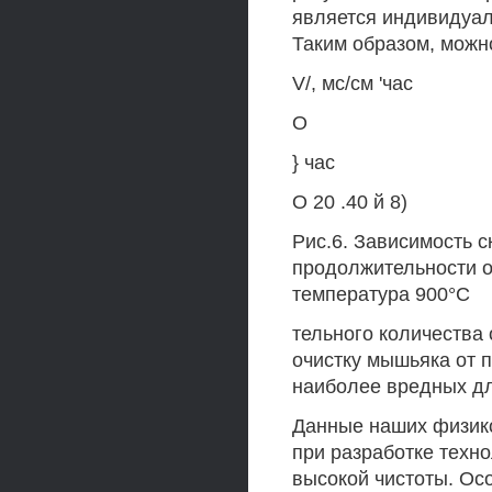
является индивидуал
Таким образом, можно
V/, мс/см 'час
О
} час
О 20 .40 й 8)
Рис.6. Зависимость с
продолжительности о
температура 900°С
тельного количества
очистку мышьяка от п
наиболее вредных дл
Данные наших физик
при разработке техн
высокой чистоты. Осо