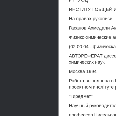
Р Г 5 ОД
ИНСТИТУТ ОБЩЕЙ 
На правах рукописи.
Гасанов Ахмедали А
Физико-химические а
(02.00.04 - физическ
АВТОРЕФЕРАТ диссер
химических наук
Москва 1994
Работа выполнена в 
проектном инсл!туте
"Гиредмет"
Научный руководител
профессор Нисельсон