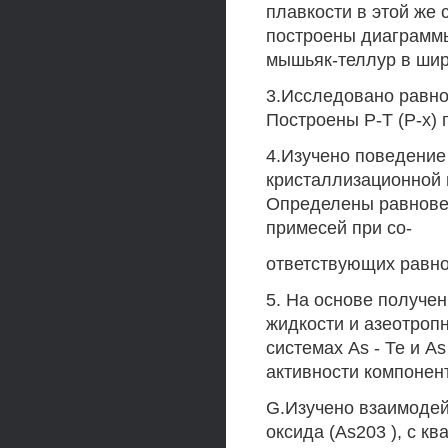
плавкости в этой же
построены диаграммы
мышьяк-теллур в шир
3.Исследовано равно
Построены Р-Т (Р-х)
4.Изучено поведение
кристаллизационной 
Определены равнове
примесей при со-
ответствующих равно
5. На основе получе
жидкости и азеотроп
системах As - Те и 
активности компонен
G.Изучено взаимодей
оксида (As203 ), с к