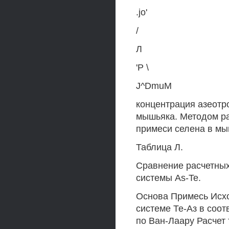
.jo'
/
Л
'Р \
J^DmuM
концентрация азеотр
мышьяка. Методом р
примеси селена в мы
Таблица Л.
Сравнение расчетных 
системы As-Te.
Основа Примесь Исхо
системе Те-Аз в соо
по Ван-Лаару Расчет