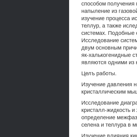
способом получения 
напыление из газово
изучение процесса и
теллур, а также исле
системах. Подобные 
Исследование систем
двум основным причи
як-халькогенидные ст
являются одними из 
Целъ работы.
Изучение давления н
кристаллическим мыш
Исследование диаграм
кристалл-жидкость и 
определение межфаз
селена и теллура в 
Изучение влияния ки