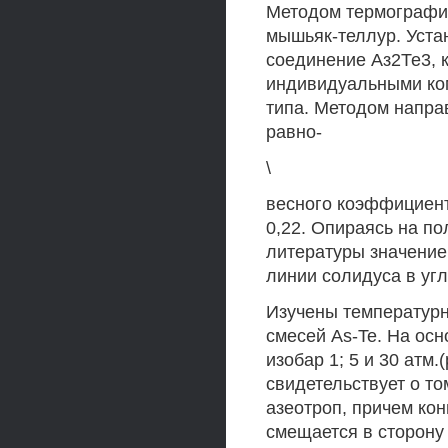
Методом термографи
мышьяк-теллур. Устан
соединение Аз2Те3, к
индивидуальными ком
типа. Методом напра
равно-
\
весного коэффициент
0,22. Опираясь на по
литературы значение
линии солидуса в угл
Изучены температур
смесей As-Te. На ос
изобар 1; 5 и 30 атм
свидетельствует о то
азеотроп, причем ко
смещается в сторон