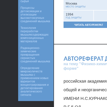
сырья
Москва
МЕСТО ЗАЩИТЫ
Процессы
детоксикации и
1994
утилизации
высокотоксичных
ГОД ЗАЩИТЫ
соединений мышьяка
ЧИТАТЬ АВТОРЕФЕРАТ
Технология
переработки
мышьяксодержащих
композиционных
материалов
Радиационно-
химические
превращения
АВТОРЕФЕРАТ
сернистых
соединений мышьяка
на тему "Физико-хими
форме"
Определение
микроколичеств
мышьяка с
применением новых
российская академия
вариантов
концентрирования и
детектирования
общей и неорганичес
аналитического
сигнала
ИМЕНИ Н.С.КУРНАК