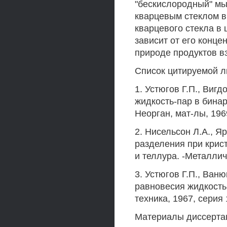
"бескислородный" мы
кварцевым стеклом в
кварцевого стекла в
зависит от его конц
природе продуктов в
Список цитируемой л
1. Устюгов Г.П., Виг
жидкость-пар в бина
Неорган, мат-лы, 1969
2. Нисельсон Л.А., Я
разделения при крист
и теллура. -Металлич
3. Устюгов Г.П., Ван
равновесия жидкость
техника, 1967, серия 14
Материалы диссерта