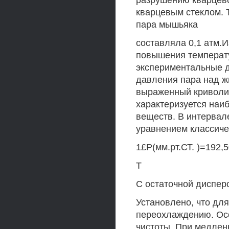
разрушению кварцево
кварцевым стеклом. 
пара мышьяка
составляла 0,1 атм.
повышения температу
экспериментальные д
давления пара над ж
выраженный криволин
характеризуется наи
веществ. В интервал
уравнением классиче
1£Р(мм.рт.СТ. )=192,5
Т
С остаточной дисперс
Установлено, что дл
переохлаждению. Осо
чистоты. При медлен