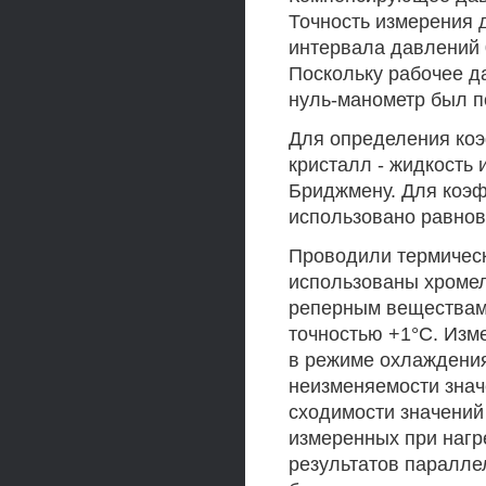
Точность измерения 
интервала давлений 0
Поскольку рабочее 
нуль-манометр был п
Для определения ко
кристалл - жидкость
Бриджмену. Для коэ
использовано равнов
Проводили термическ
использованы хроме
реперным веществам.
точностью +1°С. Изм
в режиме охлаждения
неизменяемости знач
сходимости значений
измеренных при нагр
результатов паралле