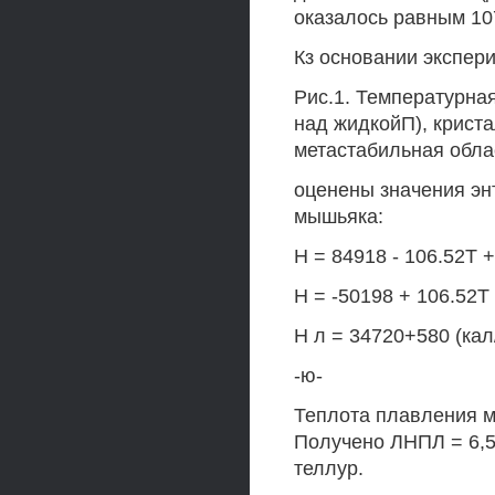
оказалось равным 10
Кз основании экспер
Рис.1. Температурна
над жидкойП), криста
метастабильная обла
оценены значения эн
мышьяка:
Н = 84918 - 106.52Т +
Н = -50198 + 106.52Т 
Н л = 34720+580 (кал
-ю-
Теплота плавления м
Получено ЛНПЛ = 6,5
теллур.