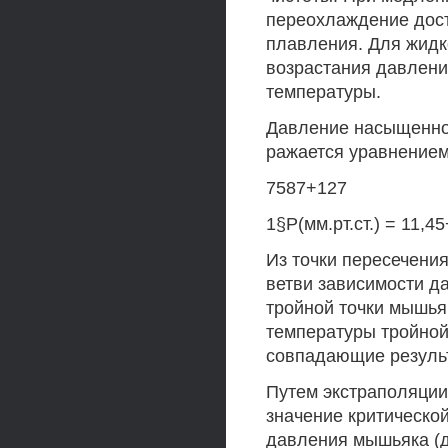
переохлаждение дости
плавления. Для жидк
возрастания давлен
температуры.
Давление насыщенног
ражается уравнением
7587+127
1§Р(мм.рт.ст.) = 11,45
Из точки пересечени
ветви зависимости д
тройной точки мышьяк
температуры тройной
совпадающие резуль
Путем экстраполяции
значение критическо
давления мышьяка (да