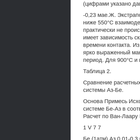
(цифрами указано дав
-0,23 мае.Ж. Экстрап
ниже 550°С взаимоде
практически не проис
имеет зависимость с
времени контакта. Из
ярко выраженный мак
период. Для 900°С и
Таблица 2.
Сравнение расчетных 
системы Аз-Бе.
Основа Примесь Исхо
системе Бе-Аз в соо
Расчет по Ван-Лаару
1 V 7 7
Бе (1атм) Аз 0,01-0,3 