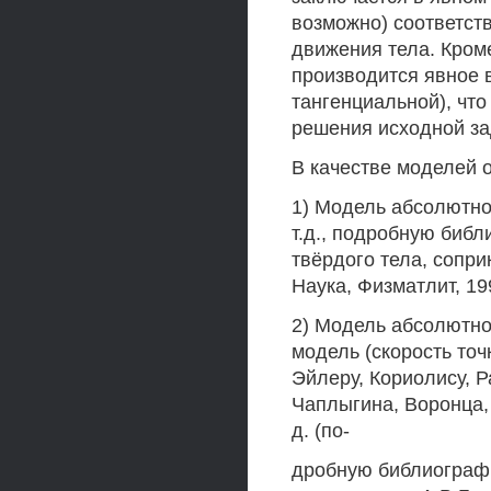
возможно) соответс
движения тела. Кроме
производится явное 
тангенциальной), чт
решения исходной за
В качестве моделей 
1) Модель абсолютно 
т.д., подробную библ
твёрдого тела, сопр
Наука, Физматлит, 199
2) Модель абсолютно
модель (скорость точ
Эйлеру, Кориолису, Р
Чаплыгина, Воронца, В
д. (по-
дробную библиографи