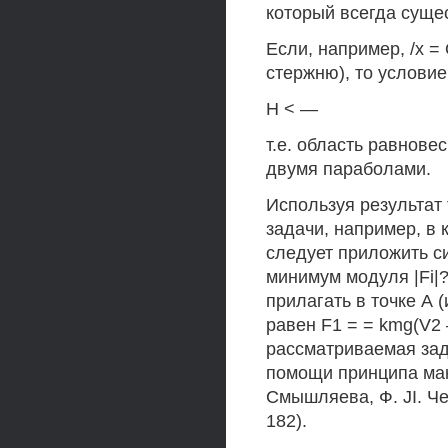
который всегда суще
Если, например, /х =
стержню), то условие
Н < —
т.е. область равнове
двумя параболами.
Используя результат
задачи, например, в 
следует приложить си
минимум модуля |Fi|
прилагать в точке А 
равен F1 = = kmg(V2 
рассматриваемая за
помощи принципа мак
Смышляева, Ф. JI. Чер
182).