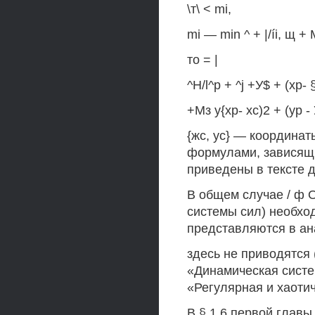
\т\ < mi,
mi — min ^ + |/íi, щ +
то = |
^H/l^p + ^j +У$ + (хр- 
+Мз у{хр- хс)2 + (ур -
{жс, ус} — координат
формулами, зависящим
приведены в тексте 
В общем случае / ф 
системы сил) необхо
представляются в ан
здесь не приводятся 
«Динамическая систе
«Регулярная и хаотич
В § 1.6 первой главы