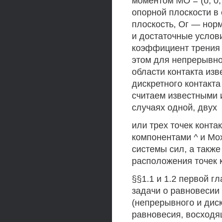
моментом МО = (о, 0,
опорной плоскости в
плоскость, Ог — нор
и достаточные услов
коэффициент трения 
этом для непрерывно
области контакта из
дискретного контакта
считаем известными 
случаях одной, двух
или трех точек конт
компонентами ^ и Мо
системы сил, а такж
расположения точек к
§§1.1 и 1.2 первой 
задачи о равновесии 
(непрерывного и диск
равновесия, восходя