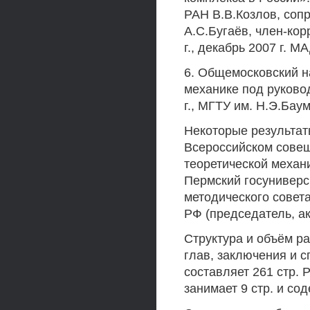
РАН В.В.Козлов, соп
А.С.Бугаёв, член-кор
г., декабрь 2007 г. М
6. Общемосковский н
механике под руково
г., МГТУ им. Н.Э.Баум
Некоторые результат
Всероссийском сове
теоретической механи
Пермский госуниверси
методического совет
РФ (председатель, а
Структура и объём ра
глав, заключения и 
составляет 261 стр. 
занимает 9 стр. и со