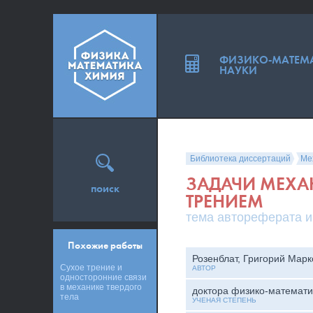
ФИЗИКО-МАТЕМ
НАУКИ
Библиотека диссертаций
Ме
ЗАДАЧИ МЕХАН
поиск
ТРЕНИЕМ
тема автореферата и
Похожие работы
Розенблат, Григорий Марк
Сухое трение и
АВТОР
односторонние связи
в механике твердого
доктора физико-математи
тела
УЧЕНАЯ СТЕПЕНЬ