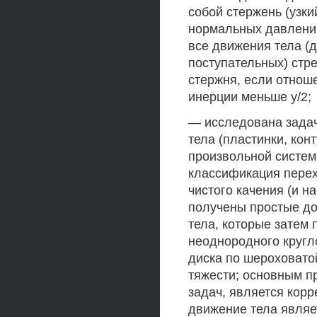
собой стержень (узк
нормальных давлений
все движения тела (
поступательных) стр
стержня, если отнош
инерции меньше у/2;
— исследована задач
тела (пластинки, кон
произвольной системы
классификация пере
чистого качения (и н
получены простые до
тела, которые затем
неоднородного кругло
диска по шероховато
тяжести; основным п
задач, является кор
движение тела являе