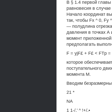
В § 1.4 первой главы
равновесия в случае 
Начало координат выб
так, чтобы Fx ^ 0, Fy
— полудлина отрезка
давления в точках А
момент приложенной 
предполагать выпол
F = yjF£ + F£ < FTp = 
которое обеспечивае
поступательного дви
момента М.
Вводим безразмерны
21 *
NA
1 1-/,' ^ !+/,•