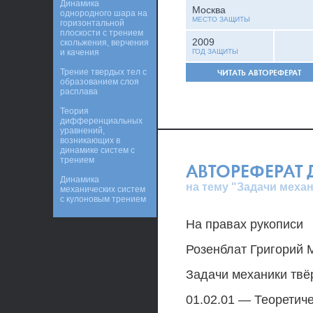
Динамика
Москва
однородного шара на
МЕСТО ЗАЩИТЫ
горизонтальной
плоскости с трением
2009
скольжения, верчения
и качения
ГОД ЗАЩИТЫ
Трение твердых тел с
ЧИТАТЬ АВТОРЕФЕРАТ
образованием слоя
расплава
Теория
дифференциальных
уравнений,
возникающих в
динамике систем с
трением
АВТОРЕФЕРАТ
Динамика
на тему "Задачи механ
механических систем
с кулоновым трением
На правах рукописи
Розенблат Григорий 
Задачи механики твё
01.02.01 — Теорети