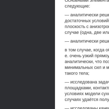
Основными элемента
следующие:
— аналитически реше
достаточных условий
плоскость с анизотр
случае (одна, две ил
— аналитически реше
в том случае, когда 
е. очень узкий прямо
аналитически, что п
минимальных сил и м
такого тела;
— исследована задач
площадками, контакт
условиях модели сух
случаях удаётся полу
— исследованы каче