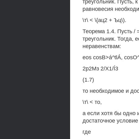
треугольник. Пусть, к 
равновесия необходи
\т\ < \{ац2 + Ъц\).
Теорема 1.4. Пусть / 
треугольник. Тогда,
неравенствам:
eos cosB>á^tlÁ, cosO^i
2р2Мз 2/X1/Í3
(1.7)
то необходимое и до
\т\ < то,
а если хотя бы одно 
достаточное условие
где