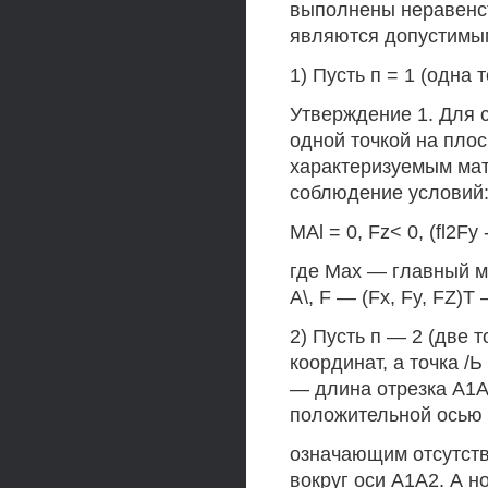
выполнены неравенств
являются допустимы
1) Пусть п = 1 (одна
Утверждение 1. Для 
одной точкой на плос
характеризуемым матр
соблюдение условий
MAl = 0, Fz< 0, (fl2Fy 
где Max — главный м
А\, F — (Fx, Fy, FZ)
2) Пусть п — 2 (две 
координат, а точка /Ь
— длина отрезка А1А
положительной осью 
означающим отсутст
вокруг оси А1А2. А н