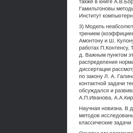
также в книге А.В.Бо
Гамильтоновы методы
Институт компьютерны
3) Модель неабсолютн
трением (коэффициент
Амонтону и Ш. Кулону
работах П.Контенсу, 
д. Важным пунктом э
распределения норма
диссертации рассмот
по закону Л. А. Гали
контактной задачи те
обсуждался и развив
А.П.Иванова, А.А.Кир
Научная новизна. В 
методов исследованы
классические задачи 