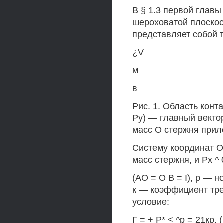
В § 1.3 первой главы
шероховатой плоскост
представляет собой т
¿V
м
в
Рис. 1. Область конт
Ру) — главный векто
масс О стержня прил
Систему координат О
масс стержня, и Рх ^ 
(АО = О В = I), р —
к — коэффициент тр
условие:
Г = + Р* < ^р = 21кр, (