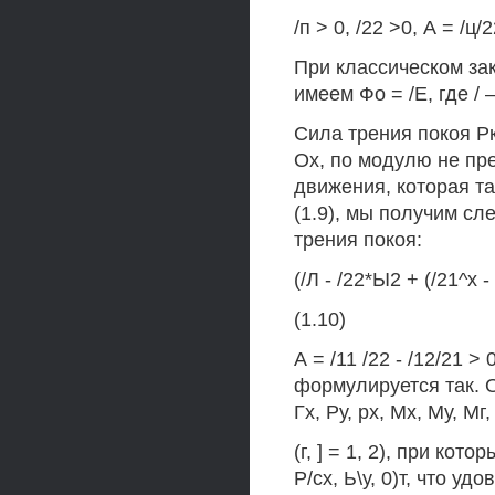
/п > 0, /22 >0, А = /ц/2
При классическом зак
имеем Фо = /Е, где 
Сила трения покоя Р
Ох, по модулю не пр
движения, которая та
(1.9), мы получим с
трения покоя:
(/Л - /22*Ы2 + (/21^х -
(1.10)
А = /11 /22 - /12/21 
формулируется так. 
Гх, Ру, рх, Мх, Му, Мг, 
(г, ] = 1, 2), при кот
Р/сх, Ь\у, 0)т, что у