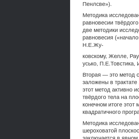
Пенлсве»).
Методика исследован
равновесии твёрдого
две методики исслед
равновесия («начало
Н.Е.Жу-
ковскому, Желле, Рау
усько, П.Е.Товстика,
Вторая — это метод с
заложены в трактате Ж
этот метод активно 
твёрдого тела на пло
конечном итоге этот
квадратичного прогр
Методика исследован
шероховатой плоскос
заключается в явном