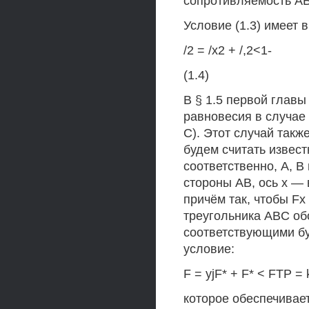
сопротивляемость АВ
Условие (1.3) имеет в
/2 = /х2 + /,2<1-
(1.4)
В § 1.5 первой главы
равновесия в случае 
С). Этот случай такж
будем считать извест
соответственно, А, В
стороны АВ, ось х —
причём так, чтобы Fx 
треугольника ABC обо
соответствующими бу
условие:
F = yjF* + F* < FTP = 
которое обеспечивае