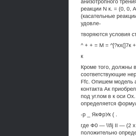
анизотропного трения
реакции N к. = (0, 0, 
(касательные реакции
удовле-
творяются условия с
^ + + = М = ^[?кх(]7к +
к
Кроме того, должны 
соответствующие нер
Ffc. Опишем модель а
контакта Ак приобрел
под углом в к оси Ох
определяется форму
-р _ ЯкФрУк ( .
где Ф0 — \\fij II — (
положительно опреде