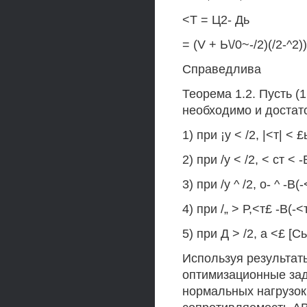
<Т = Ц2- Дь
= (V + Ь\/0~-/2)(/2-^2)) 
Справедлива
Теорема 1.2. Пусть (
необходимо и достат
1) при ¡у < /2, |<т| < £
2) при /у < /2, < ст < -
3) при /у ^ /2, о- ^ -В(-
4) при /„ > Р,<т£ -В(-<т
5) при Д > /2, а <£ [Сь
Используя результат
оптимизационные зад
нормальных нагрузок