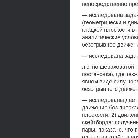
непосредственно пр
— исследована задач
(геометрически и дин
гладкой плоскости в 
аналитические услов
безотрывное движен
— исследована задач
лютно шероховатой п
постановка), где так
явном виде силу нор
безотрывного движен
— исследованы две к
движение без проска
плоскости; 2) движе
скейтборда; получен
пары, показано, что 
одного из колёс, и в