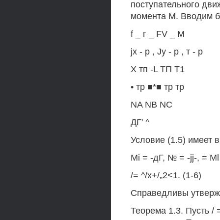
поступательного дви
момента М. Вводим 
f _ г _ FV _ М
jx - р , Jy - р , т - р
X тп -L ТП Т1
• тр ■*■ тр тр
NA NB NC
ДГ' ^
Условие (1.5) имеет в
Mi = -дГ, № = -jj-, = Ml
/= ^/х+/„2<1. (1-6)
Справедливы утверж
Теорема 1.3. Пусть / 