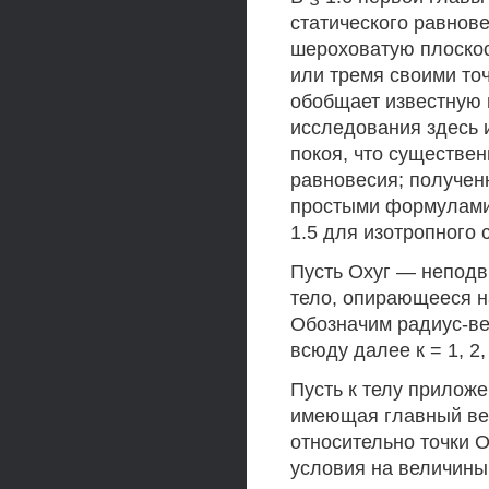
статического равнов
шероховатую плоскос
или тремя своими то
обобщает известную 
исследования здесь 
покоя, что существе
равновесия; получен
простыми формулами 
1.5 для изотропного 
Пусть Охуг — неподв
тело, опирающееся на
Обозначим радиус-вект
всюду далее к = 1, 2, .
Пусть к телу прилож
имеющая главный вект
относительно точки О
условия на величины 