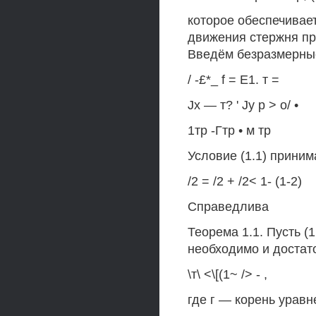
которое обеспечивае
движения стержня пр
Введём безразмерны
/ -£*_ f = Е1. т =
Jx — т? ' Jy р > о/ •
1тр -Гтр • м тр
Условие (1.1) приним
/2 = /2 + /2< 1- (1-2)
Справедлива
Теорема 1.1. Пусть (
необходимо и достат
\т\ <\[(1~ /> - ,
где г — корень уравн