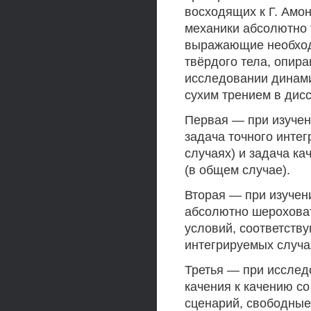
восходящих к Г. Амон
механики абсолютно 
выражающие необход
твёрдого тела, опир
исследовании динами
сухим трением в дис
Первая — при изучен
задача точного инте
случаях) и задача к
(в общем случае).
Вторая — при изучен
абсолютно шероховат
условий, соответств
интегрируемых случа
Третья — при исслед
качения к качению со
сценарий, свободные