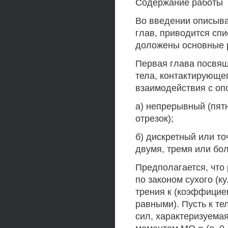
Содержание работы
Во введении описыва
глав, приводится сп
доложены основные р
Первая глава посвящ
тела, контактирующе
взаимодействия с оп
а) непрерывный (пятн
отрезок);
б) дискретный или то
двумя, тремя или бол
Предполагается, что
по законом сухого (
трения к (коэффицие
равными). Пусть к т
сил, характеризуемая