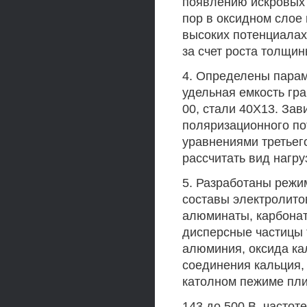
появлению искровых 
пор в оксидном слое
высоких потенциалах
за счет роста толщин
4. Определены парам
удельная емкость гра
00, стали 40X13. Зав
поляризационного п
уравнениями третьег
рассчитать вид нагру
5. Разработаны режи
составы электролито
алюминаты, карбонат
дисперсные частицы 
алюминия, оксида ка
соединения кальция,
католном пежиме пл
143 до 500 В, частот