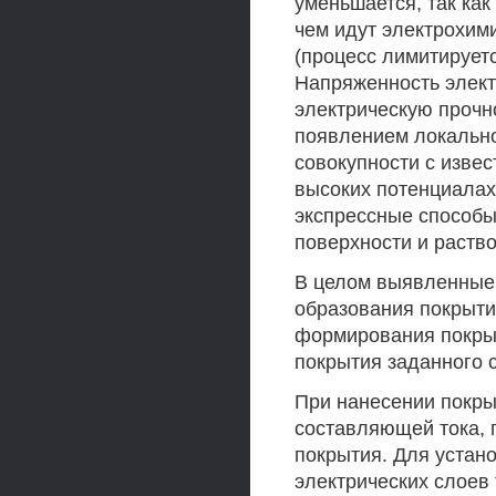
уменьшается, так ка
чем идут электрохим
(процесс лимитирует
Напряженность элект
электрическую прочн
появлением локально
совокупности с изве
высоких потенциалах
экспрессные способы
поверхности и раство
В целом выявленные
образования покрытий
формирования покрыт
покрытия заданного с
При нанесении покры
составляющей тока, 
покрытия. Для устан
электрических слоев