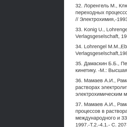
32. Лоренгель M., Кл
переходных процесс
// Электрохимия,-1993
33. Konig U., Lohren
Verlagsgeselschaft, 1
34. Lohrengel M.M.,E
Verlagsgeselschaft,19
35. Дамаскин Б.Б., П
кинетику. -М.: Высша
36. Мамаев А.И., Ра
растворах электролит
электрохимическим ме
37. Мамаев А.И., Ра
процессов в раствора
международного и 33 
1997.-Т.2.-4.1.- С. 207