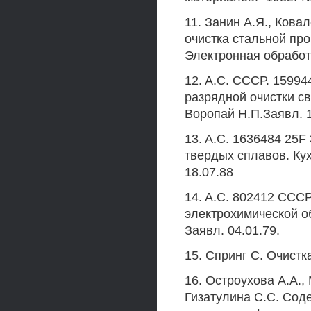
11. Занин А.Я., Кова
очистка стальной пр
Электронная обработк
12. A.C. СССР. 15994
разрядной очистки с
Воропай Н.П.Заявл. 1
13. A.C. 1636484 25F
твердых сплавов. Кух
18.07.88
14. A.C. 802412 СССР
электрохимической о
Заявл. 04.01.79.
15. Спринг С. Очистк
16. Остроухова A.A.,
Гизатулина С.С. Сод