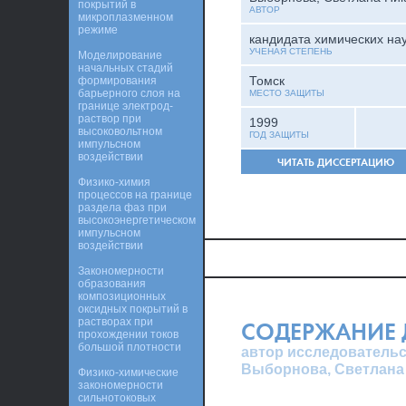
покрытий в
АВТОР
микроплазменном
режиме
кандидата химических на
УЧЕНАЯ СТЕПЕНЬ
Моделирование
начальных стадий
Томск
формирования
барьерного слоя на
МЕСТО ЗАЩИТЫ
границе электрод-
раствор при
1999
высоковольтном
ГОД ЗАЩИТЫ
импульсном
воздействии
ЧИТАТЬ ДИССЕРТАЦИЮ
Физико-химия
процессов на границе
раздела фаз при
высокоэнергетическом
импульсном
воздействии
Закономерности
образования
композиционных
оксидных покрытий в
растворах при
СОДЕРЖАНИЕ 
прохождении токов
большой плотности
автор исследовательс
Выборнова, Светлана
Физико-химические
закономерности
сильнотоковых