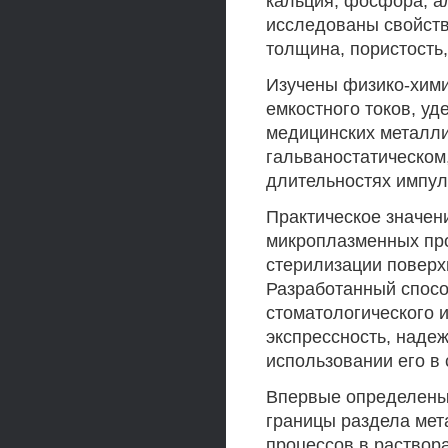
кальция, фосфора, а
исследованы свойств
толщина, пористость
Изучены физико-хими
емкостного токов, уд
медицинских металли
гальваностатическом
длительностях импул
Практическое значен
микроплазменных про
стерилизации поверх
Разработанный спосо
стоматологического 
экспрессность, наде
использовании его в 
Впервые определены 
границы раздела мет
процессов в раствор