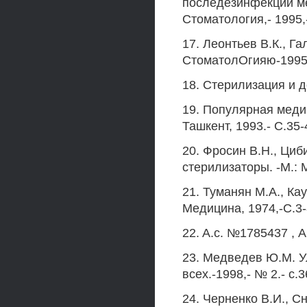
последезинфекции ме
Стоматология,- 1995,-
17. Леонтьев В.К., Г
СтоматолОгияю-1995,-
18. Стерилизация и 
19. Популярная меди
Ташкент, 1993.- С.35-
20. Фросин В.Н., Циб
стерилизаторы. -М.: 
21. Туманян М.А., Ка
Медицина, 1974,-С.3-
22. A.c. №1785437 , А
23. Медведев Ю.М. У
всех.-1998,- № 2.- с.3
24. Черненко В.И., С