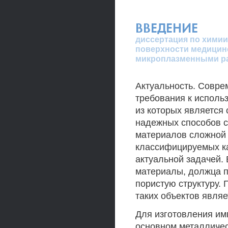
ВВЕДЕНИЕ
диссертация по химии
поверхности медицин
микроплазменными ра
Актуальность. Совр
требования к испол
из которых является 
надежных способов с
материалов сложной 
классифицируемых ка
актуальной задачей.
материалы, должца п
пористую структуру. 
таких объектов явля
Для изготовления им
основном металличес