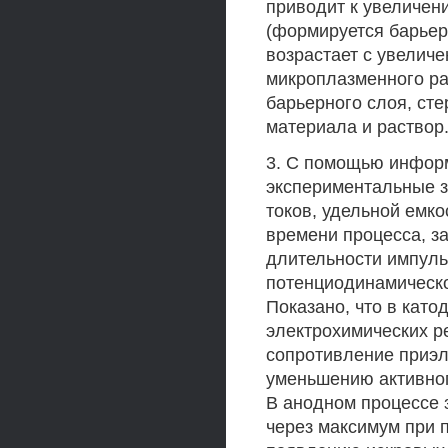
приводит к увеличен
(формируется барьер
возрастает с увелич
микроплазменного ра
барьерного слоя, ст
материала и раствор
3. С помощью инфор
экспериментальные з
токов, удельной емко
времени процесса, з
длительности импуль
потенциодинамическо
Показано, что в като
электрохимических р
сопротивление приэле
уменьшению активног
В анодном процессе 
через максимум при п