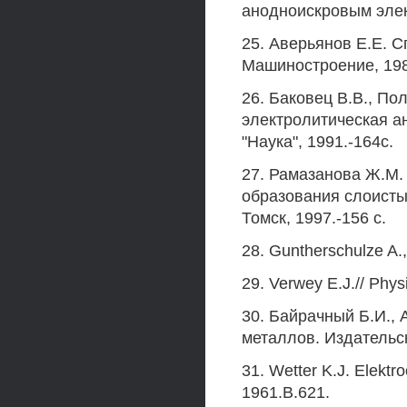
анодноискровым элект
25. Аверьянов Е.Е. С
Машиностроение, 198
26. Баковец В.В., По
электролитическая а
"Наука", 1991.-164с.
27. Рамазанова Ж.М.
образования слоисты
Томск, 1997.-156 с.
28. Guntherschulze A.,
29. Verwey E.J.// Phys
30. Байрачный Б.И.,
металлов. Издательск
31. Wetter K.J. Elektro
1961.B.621.