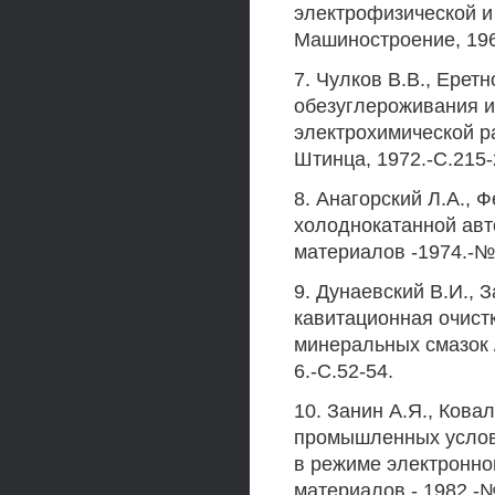
электрофизической и
Машиностроение, 196
7. Чулков В.В., Ерет
обезуглероживания и 
электрохимической р
Штинца, 1972.-С.215-
8. Анагорский Л.А., 
холоднокатанной авт
материалов -1974.-№ 
9. Дунаевский В.И., З
кавитационная очистк
минеральных смазок 
6.-С.52-54.
10. Занин А.Я., Кова
промышленных услов
в режиме электронно
материалов.- 1982.-№