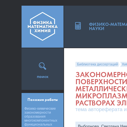
ФИЗИКО-МАТЕМ
НАУКИ
Библиотека диссертаций
Хи
ЗАКОНОМЕРН
поиск
ПОВЕРХНОСТ
МЕТАЛЛИЧЕС
МИКРОПЛАЗМ
Похожие работы
РАСТВОРАХ Э
Физико-химические
тема автореферата и
закономерности
образования
многокомпонентных
функциональных
Выборнова, Светлана Ни