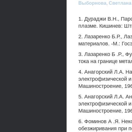
Выборнова, Светлана
1. Дураджи В.Н., Пар
плазме. Кишинев: Шти
2. Лазаренко Б.Р., Л
материалов. -М.: Гос
3. Лазаренко Б .Р., Ф
тока на границе мета
4. Анагорский Л.А. Н
электрофизической и
Машиностроение, 196
5. Анагорский Л.А. А
электрофизической и
Машиностроение, 196
6. Фоминов А .Я. Не
обезжиривания при п