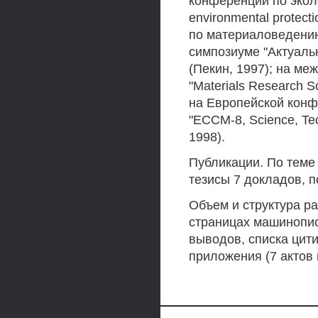
конференции по эколо
environmental protec
по материаловедению 
симпозиуме "Актуал
(Пекин, 1997); на м
"Materials Research 
на Европейской кон
"ЕССМ-8, Science, Tec
1998).
Публикации. По теме
тезисы 7 докладов, п
Объем и структура р
страницах машинописн
выводов, списка цити
приложения (7 актов 