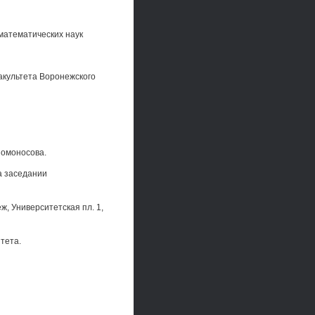
математических наук
акультета Воронежского
Ломоносова.
на заседании
ж, Университетская пл. 1,
тета.