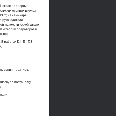
й школе по теории
Крымских осенних школах-
 гг.; на семинаре
 руководители -
кой матем; тической школе
мам теории операторов в
окор]
аботах [1] - [3], [93,
м,
ведения, трех глав,
зизову за постановку
м.
дифи-