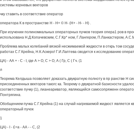
системы корневых векторов
чку ставить в соответствие оператор
оператора К в пространстве Н - Н+ © Н- (Н+ - Н- - Н) .
При изучении полиномиальных операторных пучков теория опера1 ров в про
использована Н.Д.Копачевским, С.Г.Кр* ном, Г.Лангером, П.Ланкастером, А.С
Проблема малых колебаний вязкой несжимаемой жидкости в открь том сосуд
работах С.Г.Крейна, Н.К.Аскеро! Г.И.Лаптева сводится к исследованию операт
ЦА) - АА + - С - I, где А > О, С > О, А ( Гр, С ( Гч. (1
л
Теорема Келдыша позволяет доказать двукратную полноту в пр ранстве Н с
присоединенных векторов такогс ка. Теорему о двукратной базисности удалось
соответствие пучку (1), лианеариватор, являющийся самосопряженн операто
Понтрягина.
Обобщением пучка С.Г.Крейна (1) на случай нагреваемой жидкост является 
операторный пучок
1
ЦА) - I - £<а - АА - - С, (2