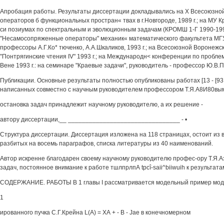
Апробация работы. Результаты диссертации докладывались на X Всесоюзно
операторов б функциональных простран« твах в г.Новгороде, 1989 г.; на МУ 
си позиумах по спектральным и эволюционным задачам (КРОМШ 1-Г 1990-1993
"Несамосопряженные операторы" механик« математического факультета МГУ,
профессоры А.Г.Ко* тюченко, А.А.Шкаликов, 1993 г.; на Всесоюзной Воронежс
"Понтрягинские чтения IV" 1993 г.; на Международн< конференции по пробле
Вене 1993 г.: на семинаре "Краевые задачи", руководитель - профессор Ю.В.П
Публикации. Основные результаты полностью опубликованы работах [13 - [93. В р
написанных совместно с научным руководителем профессором Т.Я.А8И80вы
остановка задач принадлежит научному руководителю, а их решение -
автору диссертации,__ ________________________________ - •
Структура диссертации. Диссертация изложена на 118 страницах, остоит из в
разбитых на восемь параграфов, списка литературы из 40 наименований.
Автор искренне благодарен своему научному руководителю профес-ору Т.Я.А
задач, постоянное внимание к работе тшлпрлпА tpcî-saii^biiwuih к результата
СОДЕРЖАНИЕ. РАБОТЫ В 1 главы I рассматривается модельный пример мо
1
ированного пучка С.Г.Крейна L(A) = ХА + - В - Jae в конечномерном