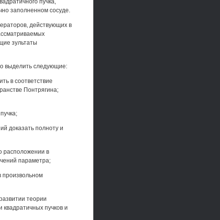
вадратичного пучка,
чно заполненном сосуде.
ераторов, действующих в
рассматриваемых
бщие зультаты
но выделить следующие:
ить в соответствие
ранстве Понтрягина;
пучка;
ий доказать полноту и
 о расположении в
ачений параметра;
в произвольном
развитии теории
и квадратичных пучков и