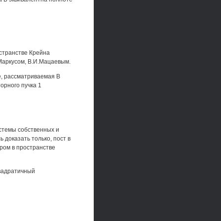
странстве Крейна
.Маркусом, В.И.Мацаевым.
е, рассматриваемая В
орного пучка 1
истемы собственных и
 доказать только, пост в
ром в пространстве
квадратичный