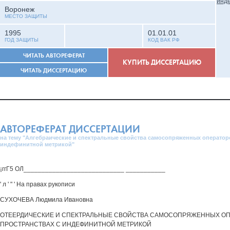
Воронеж
МЕСТО ЗАЩИТЫ
1995
01.01.01
ГОД ЗАЩИТЫ
КОД ВАК РФ
ЧИТАТЬ АВТОРЕФЕРАТ
КУПИТЬ ДИССЕРТАЦИЮ
ЧИТАТЬ ДИССЕРТАЦИЮ
АВТОРЕФЕРАТ ДИССЕРТАЦИИ
на тему "Алгебраические и спектральные свойства самосопряженных операторо
индефинитной метрикой"
¡ггГ5 ОЛ____________________________ ___________
' л ' " ' На правах рукописи
СУХОЧЕВА Людмила Ивановна
ОТЕЕРДИЧЕСКИЕ И СПЕКТРАЛЬНЫЕ СВОЙСТВА САМОСОПРЯЖЕННЫХ ОП
ПРОСТРАНСТВАХ С ИНДЕФИНИТНОЙ МЕТРИКОЙ