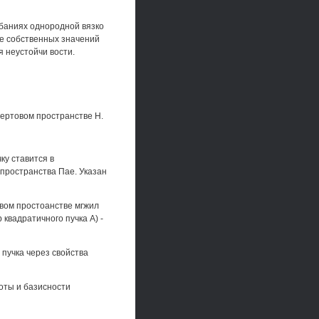
олебаниях однородной вязко
ие собственных значений
я неустойчи вости.
бертовом пространстве Н.
ку ставится в
пространства Пае. Указан
овом простоанстве мгжил
 квадратичного пучка А) -
 пучка через свойства
оты и базисности