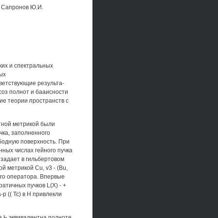
р Сапронов Ю.И.
ких и спектральных
ых
ветствующие результа-
соз полнот и бааисности
ие теории пространств с
тной метрикой были
чка, заполненного
ободную поверхность. При
нных числах гейного пучка
 задает в гильбертовом
й метрикой Cu, v3 - (Bu,
ого оператора. Впервые
атичных пучков L(X) - +
р (( Тс) в Н привлекли
а Ь эквивалентна полноте