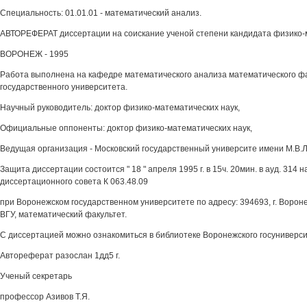
Специальность: 01.01.01 - математический анализ.
АВТОРЕФЕРАТ диссертации на соискание ученой степени кандидата физико-
ВОРОНЕЖ - 1995
Работа выполнена на кафедре математического анализа математического ф
государственного университета.
Научный руководитель: доктор физико-математических наук,
Официальные оппоненты: доктор физико-математических наук,
Ведущая организация - Московский государственный университе имени М.В.
Защита диссертации состоится " 18 " апреля 1995 г. в 15ч. 20мин. в ауд. 314 
диссертационного совета К 063.48.09
при Воронежском государственном университете по адресу: 394693, г. Вороне
ВГУ, математический факультет.
С диссертацией можно ознакомиться в библиотеке Воронежского госуниверси
Автореферат разослан 1дд5 г.
Ученый секретарь
профессор Азивов Т.Я.