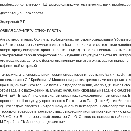
профессор Копачевский Н.Д. доктор физико-математических наук, профессо
диссертационного совета
Задорсший В.Г.
ОБЩАЯ ХАРАКТЕРИСТИКА РАБОТЫ
Актуальность темы. Одним из эффективных методов исследования 'ебраичес
свойств операторных пучков является [оставление им в соответствие линейн
операторов(линеаризаторов). шно этот подход позволяет использовать соот
спектральной теории операторов при изучении структуры спектпА !ка, всттрс
его жсрдаксвых цепочек. Весьма явственным при этом оказывается применен
(ефинитной метрикой.
Так результаты спектральной теории операторов в пространс-5х с индефини
использованы С.Г.Крейном I.М.Моисеевым, рассматривавшими вращения вол
щостью,близкие к состоянию покоя и в предположении, что жид-;ть имеет св
этом задача с нахождении эмальных колебаний сводилась к задаче о собстве
L(w) - шА - В, где А - положительный оператор, самосопряженный оператор В
простран-зе Н структуру пространства Понтрягина Пае (1 i ж < 6) с ин-бинитно
v). Эта задача сводится к экгральному анализу некоторого П-самосопряженн
теорию операторов в пространствах с индефинитной меткой к изучению квадр
УВ + С, где -В* - непрерывный оператор,С > О, С - вполне непрерывный опера-
М.Г.Крейн и Г.К.Лангер, предложившие
и этом оказывается, что двукратная полнота системы жордановых почек пучк