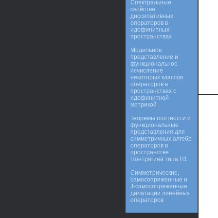
Спектральные
свойства
диссипативных
операторов в
идефинитных
пространствах
Модельное
представление и
функциональное
исчисление
некоторых классов
операторов в
пространствах с
идефинитной
метрикой
Теоремы плотности и
функциональные
представления для
симметричных алгебр
операторов в
пространстве
Понтрягина типа П1
Симметрические,
самосопряженные и
J-самосопряженные
дилатации линейных
операторов