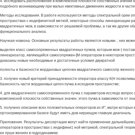
4. исследовать расположение в комплексной плоскости собственных ачений к
подобного возникающему при малых нвективных движениях жидкости в части
Методы исследования. В работе используются методы спектральной ории оп
пространствах с индефинитной меткой, некоторые способы линеаризации 
квадратичных чков, в зависимости от решаемой проблемы, а так же другие о
функционального анализа.
Научная новизна. Основные результаты работы являются новыми. ; них мож
выделен класс самосопряженных квадратичных пучков, которым мож-) постав
линеаризатор, являющийся самосопряжен-[М оператором в некотором прост
доказаны новые необходимые и достаточные условия двукратной
полноты и базисности жордановых цепочек квадратичного самосопр женного 
3. получен новый критерий принадлежности оператора классу К(Н позволивш
базисность части жордановых цепоч пучка в исходном пространстве;
4. для квадратичного самосопряженного пучка с параметром исследо вопрос
комплексной плоскости собственных значен: этого пучка в зависимости от зн
5. получено описание всех положительных операторов из И", матри которых 
ортонормированном базисе будут иметь дом нирующую главную диагональ.
Приложения. Результаты диссертации могут найти применение дальнейшем 
операторов в пространствах с индефини1 ной метрикой, спектральной теори
ее прши жениях в гидродинамике.