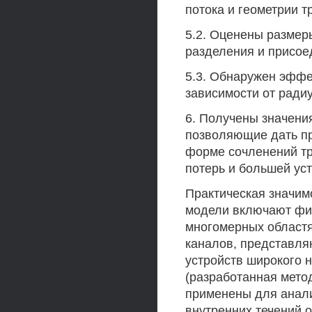
потока и геометрии т
5.2. Оценены размеры
разделения и присоед
5.3. Обнаружен эффе
зависимости от радиу
6. Получены значени
позволяющие дать пр
форме сочленений тр
потерь и большей уст
Практическая значим
модели включают фи
многомерных областя
каналов, представля
устройств широкого 
(разработанная метод
применены для анали
внутренних течений о