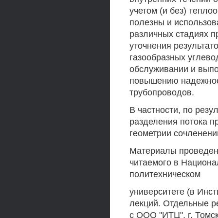
учетом (и без) тепло
полезны и использов
различных стадиях п
уточнения результато
газообразных углево
обслуживании и выпо
повышению надежнос
трубопроводов.
В частности, по рез
разделения потока п
геометрии сочленени
Материалы проведен
читаемого в Национа
политехническом
университете (в Инст
лекций. Отдельные р
с ООО "ИТЦ", г. Томск