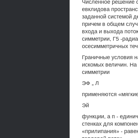
Численное решение с
евклидова пространст
заданной системой де
причем в общем случае
входа и выхода поток
симметрии, Г5 -ради
осесимметричных теч
Граничные условия н
искомых величин. На 
симметрии
ЭФ „ Л
применяются «мягкие
Эй
функции, а п - едини
стенках для компоне
«прилипания» - раве