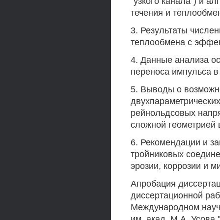
"узкого канала") и а
течения и теплообмен
3. Результаты числе
теплообмена с эффек
4. Данные анализа о
переноса импульса в
5. Выводы о возможн
двухпараметрических
рейнольдсовых напря
сложной геометрией 
6. Рекомендации и з
тройниковых соединен
эрозии, коррозии и м
Апробация диссертац
диссертационной раб
Международном науч
им. акад. М.А. Усова