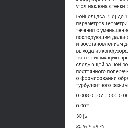
угол наклона стенки 
Рейнольдса (Яе) до 
параметров геометри
течения с уменьшени
последующим дальне
и восстановлением д
выхода из конфузора
экстенсификацию про
следующей за ней ре
постоянного поперечн
о формировании обра
турбулентного режим
0.008 0.007 0.006 0.0
0.002
30 [ь
25 %> Еч %