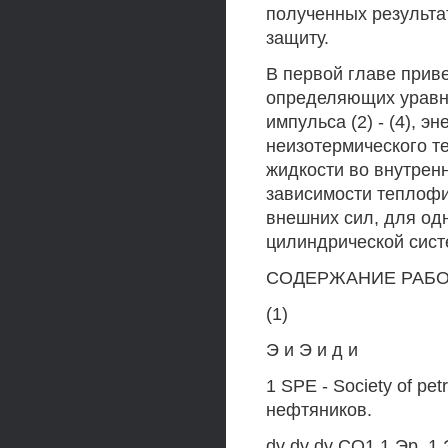
полученных результа
защиту.
В первой главе прив
определяющих уравне
импульса (2) - (4), эн
неизотермического т
жидкости во внутрен
зависимости теплофи
внешних сил, для од
цилиндрической сист
СОДЕРЖАНИЕ РАБ
(1)
Э и Э и д и
1 SPE - Society of pe
нефтяников.
dv dv dv CO1 1 Эр. 1 