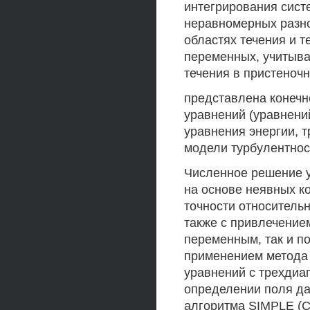
интегрирования сис
неравномерных разно
областях течения и 
переменных, учитыв
течения в пристеночн
представлена конеч
уравнений (уравнени
уравнения энергии, 
модели турбулентнос
Численное решение 
на основе неявных к
точности относитель
также с привлечение
переменным, так и п
применением метода 
уравнений с трехдиа
определении поля да
алгоритма SIMPLE (С