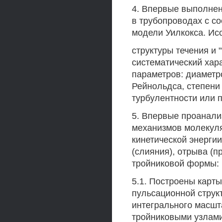
4. Впервые выполнен
в трубопроводах с с
модели Уилкокса. Ис
структуры течения и 
систематический хара
параметров: диаметр
Рейнольдса, степени
турбулентности или 
5. Впервые проанали
механизмов молекуля
кинетической энерги
(слияния), отрыва (п
тройниковой формы:
5.1. Построены карт
пульсационной структ
интегрального масшт
тройниковыми узлами