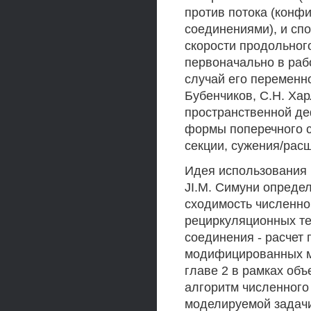
против потока (конфи
соединениями), и сп
скорости продольног
первоначально в рабо
случай его переменн
Бубенчиков, С.Н. Хар
пространственной д
формы поперечного 
секции, сужения/рас
Идея использования
JI.M. Симуни опреде
сходимость численно
рециркуляционных те
соединения - расчет 
модифицированных ме
главе 2 в рамках об
алгоритм численного
моделируемой задачи