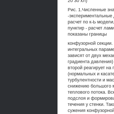
20 30 хЛ)
Рис. 1.Численные зн
-экспериментальные 
расчет по к-Ь модели
пунктир - расчет ла
показаны границы
конфузорной секции.
интегральных параме
зависят от двух меха
градиента давления) 
второй реагирует на
(нормальных и касат
турбулентности и ма
снижению большого м
теплового потока. Вс
подслоя и формиров
течения у стенки. Та
сужения конфузорной 