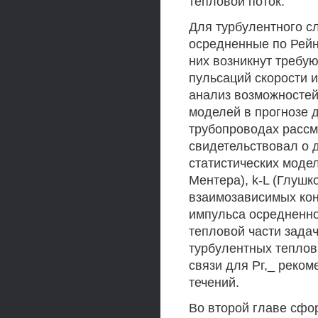
тепловой поток.
Для турбулентного с
осредненные по Рейн
них возникнут треб
пульсаций скорости и 
анализ возможностей
моделей в прогнозе 
трубопроводах расс
свидетельствовал о 
статистических модел
Ментера), k-L (Глушк
взаимозависимых ко
импульса осредненно
тепловой части зада
турбулентных тепловы
связи для Рг,_ реко
течений.
Во второй главе сфо