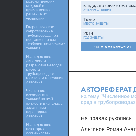
математических
кандидата физико-матема
моделей и
приближенное
УЧЕНАЯ СТЕПЕНЬ
решение их
уравнений
Томск
МЕСТО ЗАЩИТЫ
Гидравлическое
сопротивление
2014
трубопровода при
ГОД ЗАЩИТЫ
нестационарном
турбулентном режиме
ЧИТАТЬ АВТОРЕФЕРАТ
течения
Исследование
динамики и
разработка методов
расчета
трубопроводов с
гасителем колебаний
давления
АВТОРЕФЕРАТ
Численное
исследование
на тему "Численное м
течений вязкой
сред в трубопровода
жидкости в каналах с
заданными
перепадами
давления
На правах рукописи
Исследование
Альгинов Роман Ана
некоторых
особенностей