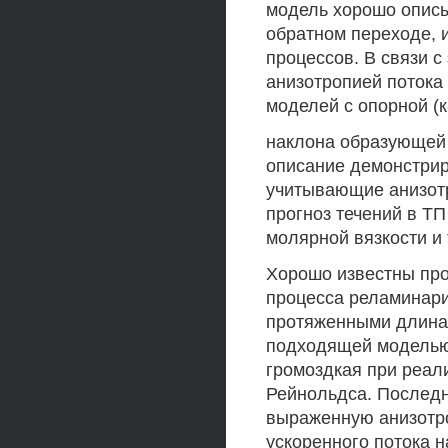
модель хорошо описы
обратном переходе, 
процессов. В связи с
анизотропией поток
моделей с опорной (к-
наклона образующей 
описание демонстри
учитывающие анизотр
прогноз течений в Т
молярной вязкости и
Хорошо известны пр
процесса реламинари
протяженными длинам
подходящей моделью 
громоздкая при реал
Рейнольдса. Последн
выраженную анизотро
ускоренного потока н