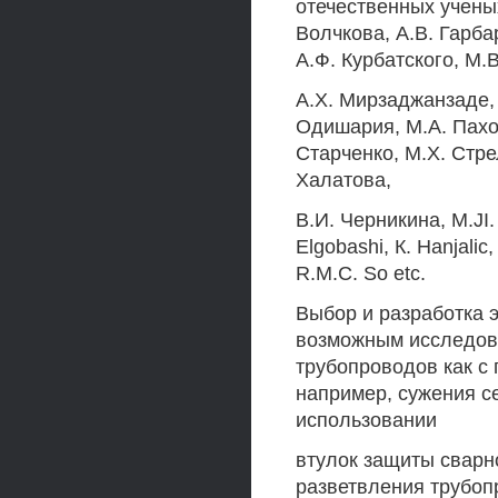
отечественных ученых
Волчкова, A.B. Гарба
А.Ф. Курбатского, М.
A.Х. Мирзаджанзаде, 
Одишария, М.А. Пахом
Старченко, М.Х. Стре
Халатова,
B.И. Черникина, M.JI.
Elgobashi, К. Hanjalic
R.M.C. So etc.
Выбор и разработка
возможным исследова
трубопроводов как с
например, сужения с
использовании
втулок защиты сварно
разветвления трубоп