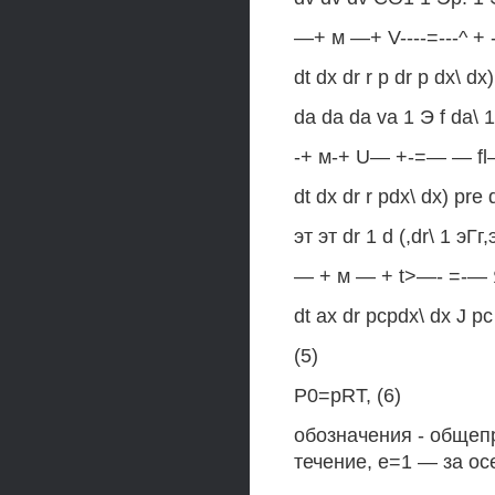
—+ м —+ V----=---^ + 
dt dx dr r p dr p dx\ dx)
da da da va 1 Э f da\ 1
-+ м-+ U— +-=— — fl
dt dx dr r pdx\ dx) pre d
эт эт dr 1 d (,dr\ 1 эГг,э
— + м — + t>—- =-—
dt ax dr pcpdx\ dx J pc 
(5)
P0=pRT, (6)
обозначения - общеп
течение, е=1 — за о