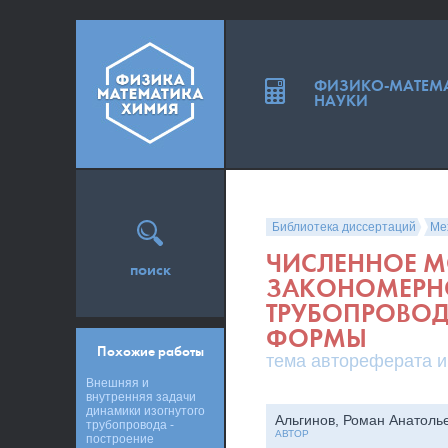
ФИЗИКО-МАТЕМ
НАУКИ
Библиотека диссертаций
Ме
ЧИСЛЕННОЕ 
поиск
ЗАКОНОМЕРНОС
ТРУБОПРОВО
ФОРМЫ
Похожие работы
тема автореферата и
Внешняя и
внутренняя задачи
динамики изогнутого
Альгинов, Роман Анатоль
трубопровода -
АВТОР
построение