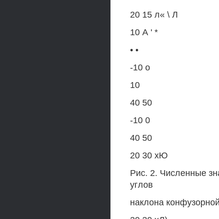
20 15 л« \ Л
10 А ' *
• •
-10 о
10
40 50
-10 0
40 50
20 30 хЮ
Рис. 2. Численные зн
углов
наклона конфузорной