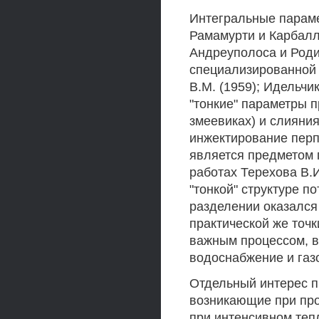
Интегральные параме
Рамамурти и Карбалла
Андреуполоса и Роди 
специализированной 
В.М. (1959); Идельчик
"тонкие" параметры п
змеевиках) и слияния
инжектирование перп
является предметом 
работах Терехова В.И
"тонкой" структуре по
разделении оказался
практической же точк
важным процессом, в 
водоснабжение и газ
Отдельный интерес 
возникающие при про
при интенсивном теп