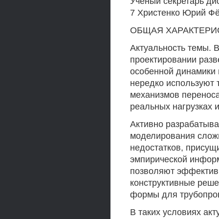
Ученый секретарь дис
7 Христенко Юрий Ф
ОБЩАЯ ХАРАКТЕРИ
Актуальность темы. 
проектировании разв
особенной динамики 
нередко используют 
механизмов переноса
реальных нагрузках 
Активно разрабатыва
моделирования сложн
недостатков, присущ
эмпирической информ
позволяют эффектив
конструктивные реше
формы для трубопро
В таких условиях ак