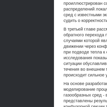
проиллюстрирован со
распределений локал
сред с известными 
судить о корректност
В третьей главе рас
обратного перехода 
случаями которой яв
движении через конфу
при подводе тепла к 
исследования показы
ситуации обуславлив
течения во внешнем 
происходит сильное у
На основе разработа
моделирование проц
газообразных сред - в
представлены резуль
конфузорной секции 