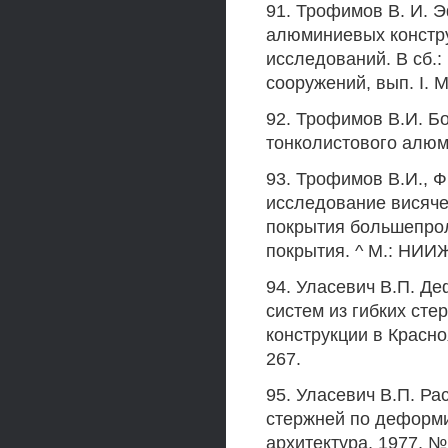
91. Трофимов В. И.
алюминиевых констру
исследований. В сб.:
сооружений, вып. I. М.
92. Трофимов В.И. Б
тонколистового алюми
93. Трофимов В.И., Ф
исследование висяче
покрытия большепрол
покрытия. ^ М.: НИИЖ
94. Уласевич В.П. Д
систем из гибких ст
конструкции в Красноя
267.
95. Уласевич В.П. Ра
стержней по деформи
архитектура, 1977, № I