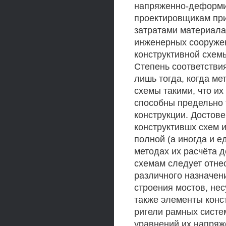
напряженно-деформи
проектировщикам пр
затратами материала
инженерных сооруже
конструктивной схем
Степень соответстви
лишь тогда, когда м
схемы такими, что и
способны предельно 
конструкции. Достове
конструктившх схем 
полной (а иногда и е
методах их расчёта 
схемам следует отне
различного назначен
строения мостов, нес
также элементы конст
ригели рамных систе
уравнений их напря