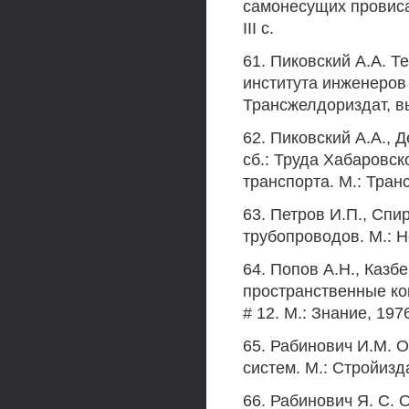
самонесущих провиса
III с.
61. Пиковский A.A. Т
института инженеров
Трансжелдориздат, вып
62. Пиковский A.A., 
сб.: Труда Хабаровс
транспорта. М.: Транс
63. Петров И.П., Сп
трубопроводов. М.: Н
64. Попов А.Н., Казб
пространственные кон
# 12. М.: Знание, 1976
65. Рабинович И.М. 
систем. М.: Стройиздат
66. Рабинович Я. С. 