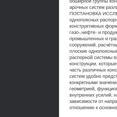
обширной группы кон
арочных систем раз
ПОСТАНОВКА ИССЛБЩ
однопоясных распорн
конструктивных форм
газо-,нефте- и проду
промышленных и граж
сооружений, расчётн
плоские однопоясные
распорной системы в
конструкции, которы
часть различных кон
систем удобно предст
конкретными значени
геометрией, функцио
внутренних усилий, 
зависимости от напр
отношению к основно