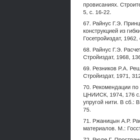
провисаниях. Строите
5, с. 16-22.
67. Райнус Г.Э. Прин
конструкцией из гибк
Госетройиздат, 1962, с
68. Райнус Г.Э. Расч
Стройиздат, 1968, 136
69. Резников P.A. Ре
Стройиздат, 1971, 312
70. Рекомендации по 
ЦНИИСК, 1974, 176 с
упругой нити. В сб.: 
75.
71. Ржаницын А.Р. Ра
материалов. М.: Госст
72. Рюле Г. Простран