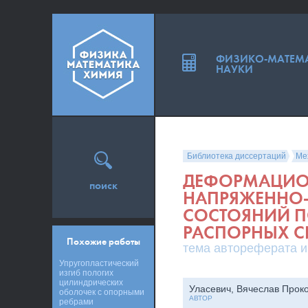
ФИЗИКО-МАТЕМ
НАУКИ
Библиотека диссертаций
Ме
ДЕФОРМАЦИОН
поиск
НАПРЯЖЕННО
СОСТОЯНИЙ 
РАСПОРНЫХ С
Похожие работы
тема автореферата и
Упругопластический
изгиб пологих
цилиндрических
Уласевич, Вячеслав Прок
оболочек с опорными
АВТОР
ребрами