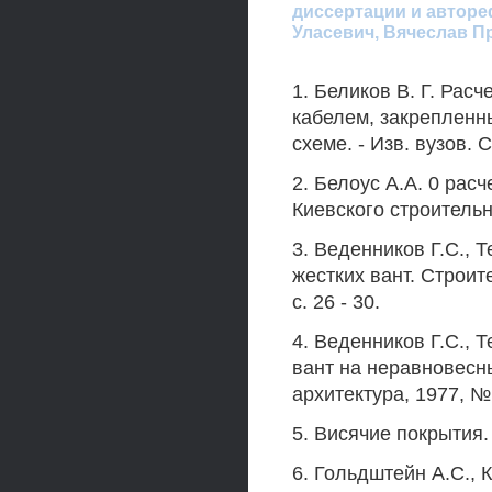
диссертации и автореф
Уласевич, Вячеслав П
1. Беликов В. Г. Рас
кабелем, закрепленн
схеме. - Изв. вузов. С
2. Белоус A.A. 0 расч
Киевского строительног
3. Веденников Г.С., 
жестких вант. Строит
с. 26 - 30.
4. Веденников Г.С., 
вант на неравновесны
архитектура, 1977, № 9
5. Висячие покрытия.
6. Гольдштейн A.C., 