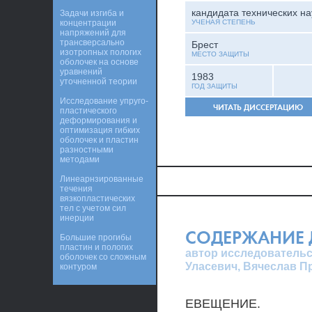
кандидата технических на
Задачи изгиба и
концентрации
УЧЕНАЯ СТЕПЕНЬ
напряжений для
трансверсально
Брест
изотропных пологих
МЕСТО ЗАЩИТЫ
оболочек на основе
уравнений
1983
уточненной теории
ГОД ЗАЩИТЫ
Исследование упруго-
ЧИТАТЬ ДИССЕРТАЦИЮ
пластического
деформирования и
оптимизация гибких
оболочек и пластин
разностными
методами
Линеарнзированные
течения
вязкопластических
тел с учетом сил
инерции
СОДЕРЖАНИЕ 
Большие прогибы
пластин и пологих
автор исследовательс
оболочек со сложным
Уласевич, Вячеслав 
контуром
ЕВЕЩЕНИЕ.