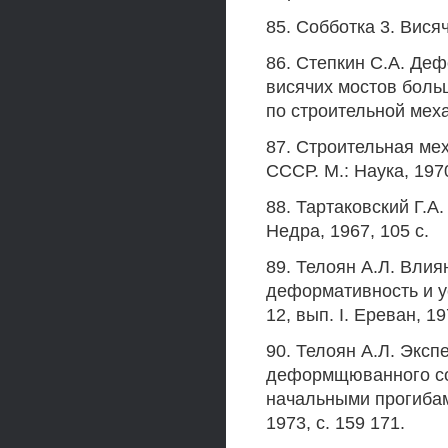
85. Собботка 3. Висяч
86. Степкин С.А. Де
висячих мостов боль
по строительной механ
87. Строительная ме
СССР. М.: Наука, 1970
88. Тартаковский Г.А
Недра, 1967, 105 с.
89. Телоян А.Л. Влия
деформативность и ус
12, вып. I. Ереван, 19
90. Телоян А.Л. Экс
деформщюванного сос
начальными прогибами
1973, с. 159 171.