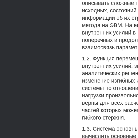
описывать сложные 
исходных, состояний
информации об их ст
метода на ЭВМ. На е
внутренних усилий в
поперечных и продол
взаимосвязь парамет
1.2. Функция переме
внутренних усилий, з
аналитических решен
изменение изгибных 
системы по отношени
нагрузки произвольн
верны для всех расч
частей которых може
гибкого стержня.
1,3. Система основ
вычислить основные 