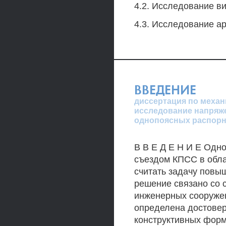
4.2. Исследование ви
4.3. Исследование а
ВВЕДЕНИЕ
диссертация по механ
исследование напряж
однопоясных распорн
В В Е Д Е Н И Е Одн
съездом КПСС в обла
считать задачу повы
решение связано со 
инженерных сооружен
определена достовер
конструктивных форм,