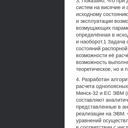
3, Показано, что пр
систем на висячие и
исходному состоянию
и эксплуатации возм
возмущающих парамет
определённая в исхо
и наоборот.1 Задача
состояний распорной
возможности её расч
возможность выполнят
теоретическое, но и 
4. Разработан алгор
расчета однопоясны
Минск-32 и ЕС ЭВМ (
составляют аналитич
представленные в ан
реализации на ЭВМ.
уравнений осуществл
в соответствии с чи