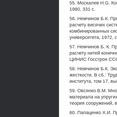
55. Москалев H.G. Ко
1980, 331 с.
56. Немчинов Б.К. П
расчету висячих сист
комбинированных сис
университета, 1972, с.
57. Немчинов Б. К. 
расчету нитей конечно
ЦИНИС Госстроя СССР,
58. Немчинов Б.К. Э
жесткости. В сб.: Тр
института, том 17, вып
59. Овсянко В.М. Мно
материала на упругих
теория сооружений, в
60. Папаценко Х.И. П