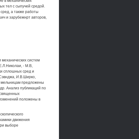
ие в механических
ых тел с сыпучей средой.
сред, а также работы
ич и зарубежнрт авторов,
и механических систем
.Л.Николаи, - М.В,
ки сплошных сред и
Сэвнджа, И.В.Ширко,
й) мельницам предложены
 др. Анализ публикаций по
посвященных
 изменений положены в
скопического
инамики движения
при выборе