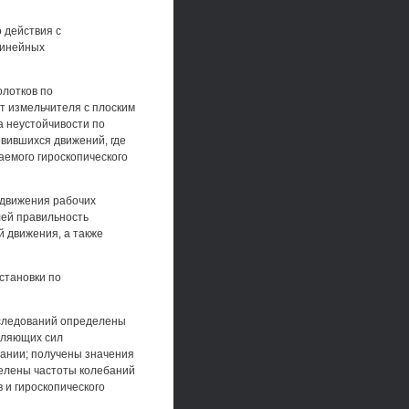
 действия с
линейных
олотков по
т измельчителя с плоским
а неустойчивости по
вившихся движений, где
аемого гироскопического
 движения рабочих
лей правильность
 движения, а также
становки по
сследований определены
вляющих сил
ании; получены значения
делены частоты колебаний
 и гироскопического