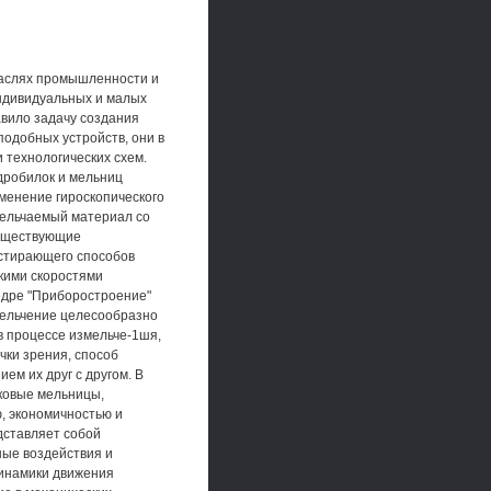
раслях промышленности и
индивидуальных и малых
вило задачу создания
подобных устройств, они в
 технологических схем.
дробилок и мельниц
именение гироскопического
мельчаемый материал со
Существующие
истирающего способов
кими скоростями
едре "Приборостроение"
мельчение целесообразно
в процессе измельче-1шя,
чки зрения, способ
ем их друг с другом. В
тковые мельницы,
, экономичностью и
дставляет собой
ные воздействия и
динамики движения