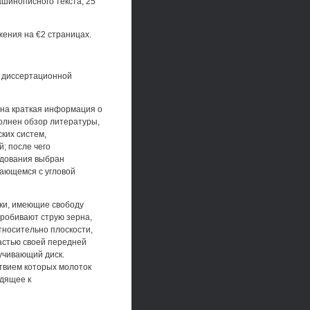
шинописного текста, 25
жения на €2 страницах.
т диссертационной
ена краткая информация о
олнен обзор литературы,
ких систем,
; после чего
едования выбран
щающемся с угловой
ки, имеющие свободу
пробивают струю зерна,
тносительно плоскости,
частью своей передней
учивающий диск.
твием которых молоток
одящее к