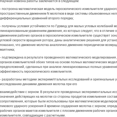
Научная новизна работы заключается в следующем:
- построена математическая модель гироскопического измельчителя ударного
пространственным движением N молотков в виде системы обыкновенных не
дифференциальных уравнений второго порядка;
- получены условия устойчивости по Гурвицу для малых угловых колебаний м
линеаризованным уравнениям движения, из которых следует, что в отличие о
движением рабочих органов в гироскопическом измельчителе существует зон
угловой скорости вращения ротора; даны аналитические решения для устано
показано, что движение молотка аналогично движению периодически возмущ
маятника;
- подтверждена в результате проведенного математического моделирования
органов измельчителей обоих типов на основе полных математических моде
предположений, сделанных при анализе линеаризованных полных уравнений
эффективность гироскопического измельчителя.
- разработаны методики экспериме!гтальпых исследований и оригинальные у
исследованию динамики движения молотка при его
взаимодействии с зерном. В результате проведенных экспериментальных и
значения действующих на молотки со стороны продуктов измельчения соста
сопротивления, которые были использованы при математическом моделиров
пикового ударного ускорения й времени соударения молотка с зерном; опре
рабочих органов макетов измельчителя с плоским движением рабочих органов
измельчителя, совпадающие с расчетными.