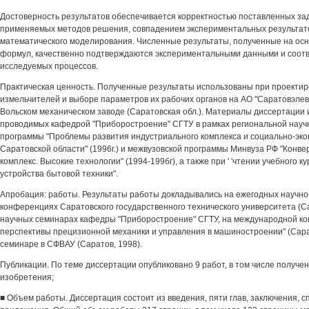
Достоверность результатов обеспечивается корректностью поставленных зад
применяемых методов решения, совпадением экспериментальных результато
математического моделирования. Численные результаты, полученные на осн
формул, качественно подтверждаются экспериментальными данными и соот
исследуемых процессов.
Практическая ценность. Полученные результаты использованы при проектир
измельчителей и выборе параметров их рабочих органов на АО "Саратовэле
Вольском механическом заводе (Саратовская обл.). Материалы диссертации 
проводимых кафедрой "Приборостроение" СГТУ в рамках региональной науч
программы "Проблемы развития индустриального комплекса и социально-эк
Саратовской области" (1996г.) и межвузовской программы Минвуза РФ "Кон
комплекс. Высокие технологии" (1994-199бг), а также при ' 'чтении учебного 
устройства бытовой техники".
Апробация: работы. Результаты работы докладывались на ежегодных научно
конференциях Саратовского государственного технического университета (Са
научных семинарах кафедры "Приборостроение" СГТУ, на международной к
перспективы прецизионной механики и управления в машиностроении" (Сара
семинаре в СФВАУ (Саратов, 1998).
Публикации. По теме диссертации опубликовано 9 работ, в том числе получен
изобретения;
■ Объем работы. Диссертация состоит из введения, пяти глав, заключения, с