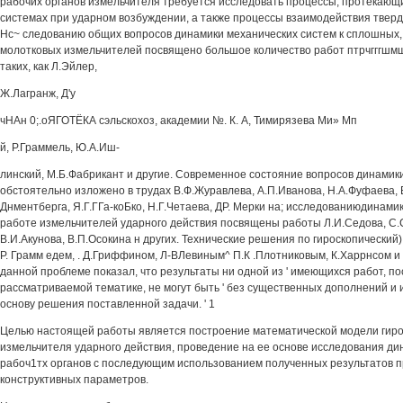
рабочих органов измельчителя требуется исследовать процессы, протекающ
системах при ударном возбуждении, а также процессы взаимодействия тверд
Нс~ следованию общих вопросов динамики механических систем к сплошных, 
молотковых измельчителей посвящено большое количество работ птрчгггшмш
таких, как Л.Эйлер,
Ж.Лагранж, Д'у
чНАн 0;.оЯГОТЁКА сэльскохоз, академии №. К. А, Тимирязева Ми» Мп
й, Р.Граммель, Ю.А.Иш-
линский, М.Б.Фабрикант и другие. Современное состояние вопросов динамик
обстоятельно изложено в трудах В.Ф.Журавлева, А.П.Иванова, Н.А.Фуфаева, Е
Днментберга, Я.Г.ГГа-коБко, Н.Г.Четаева, ДР. Мерки на; исследованиюдинами
работе измельчителей ударного действия посвящены работы Л.И.Седова, С.
В.И.Акунова, В.П.Осокина н других. Технические решения по гироскопически
Р. Грамм едем, . Д.Гриффином, Л-ВЛевиным^ П.К .Плотниковым, К.Харрнсом и
данной проблеме показал, что результаты ни одной из ' имеющихся работ, 
рассматриваемой тематике, не могут быть ' без существенных дополнений и
основу решения поставленной задачи. ' 1
Целью настоящей работы является построение математической модели гиро
измельчителя ударного действия, проведение на ее основе исследования д
рабоч1тх органов с последующим использованием полученных результатов 
конструктивных параметров.