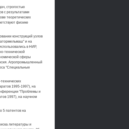
ач, строгостью
в с результатами
ове теоретических
ветствуют физике
овании конструкций узлов
ватормельмаш" и на
использовались в НИР,
но-технической
ономической сферы
версия. Агропромышленный
курса "Специальные
-технических
ратов 1995-1997), на
онференции "Проблемы и
тов 1997), на научном
о 5 патентов на
писка литературы и