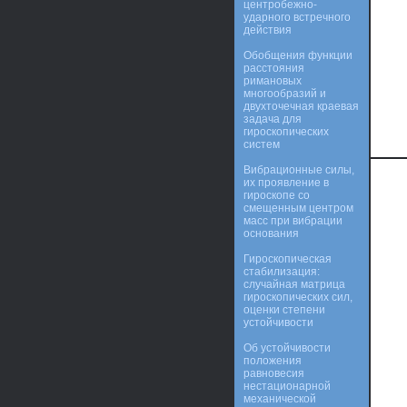
центробежно-
ударного встречного
действия
Обобщения функции
расстояния
римановых
многообразий и
двухточечная краевая
задача для
гироскопических
систем
Вибрационные силы,
их проявление в
гироскопе со
смещенным центром
масс при вибрации
основания
Гироскопическая
стабилизация:
случайная матрица
гироскопических сил,
оценки степени
устойчивости
Об устойчивости
положения
равновесия
нестационарной
механической