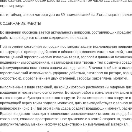
приложения. Общий объем работы 217 страниц, в том числе 122 страницы ма
страниц рисун-
ков и таблиц, список литературы из 89 наименований на 8'страницах и прило
СОДЕРЖАНИЕ РАБОТЫ
Во введении обосновывается актуальность вопросов, составляющих предме
работы, приводится краткое содержание по главам.
При изучении состояния вопроса и постановке задачи исследования привед
конструкциях, принципе действия и области применения измельчителей; вып
посвященной гироскопическим измельчителям, вопросам динамики механичес
подверженным соударениям, и взаимодействия твердых тел с сыпучей средой
сформулирована постановка задачи исследования. В качестве объекта иссл
гироскопический измельчитель ударного действия, в котором на роторе, вра
скоростью ф, с обеспечением двух степеней. свободы закреплены молотки,
выполненные в виде стержней, на концах которых расположены ударные дис
вращения относительно оси стержня. Во время работы измельчителя диски 
вытекающую из бункера через окно загрузки. Из-за смещения окна загрузки о
проходящей через точки подвеса молотков, диск взаимодействует с зерном 
поверхности (рис.1). При этом сила удара создает вращающий момент, раскр
Вращение дисков приводит к появлению гироскопических моментов, под дейс
совершает, сложное пространственное движение с высокой скоростью, прив
дополнительному механическому воздействию на измельчаемый материал.