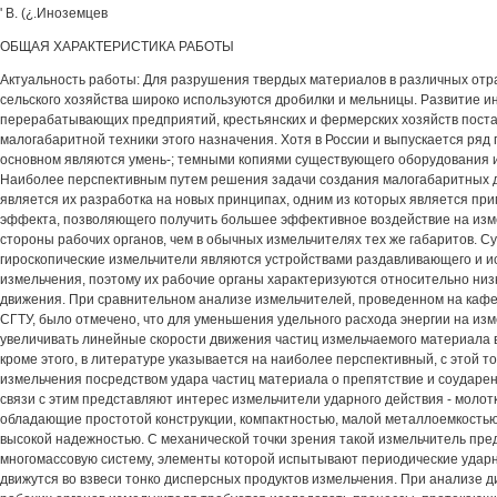
' В. (¿.Иноземцев
ОБЩАЯ ХАРАКТЕРИСТИКА РАБОТЫ
Актуальность работы: Для разрушения твердых материалов в различных от
сельского хозяйства широко используются дробилки и мельницы. Развитие 
перерабатывающих предприятий, крестьянских и фермерских хозяйств поста
малогабаритной техники этого назначения. Хотя в России и выпускается ряд 
основном являются умень-; темными копиями существующего оборудования и
Наиболее перспективным путем решения задачи создания малогабаритных 
является их разработка на новых принципах, одним из которых является пр
эффекта, позволяющего получить большее эффективное воздействие на из
стороны рабочих органов, чем в обычных измельчителях тех же габаритов. 
гироскопические измельчители являются устройствами раздавливающего и 
измельчения, поэтому их рабочие органы характеризуются относительно низ
движения. При сравнительном анализе измельчителей, проведенном на каф
СГТУ, было отмечено, что для уменьшения удельного расхода энергии на из
увеличивать линейные скорости движения частиц измельчаемого материала 
кроме этого, в литературе указывается на наиболее перспективный, с этой то
измельчения посредством удара частиц материала о препятствие и соударени
связи с этим представляют интерес измельчители ударного действия - моло
обладающие простотой конструкции, компактностью, малой металлоемкостью
высокой надежностью. С механической точки зрения такой измельчитель пре
многомассовую систему, элементы которой испытывают периодические удар
движутся во взвеси тонко дисперсных продуктов измельчения. При анализе 