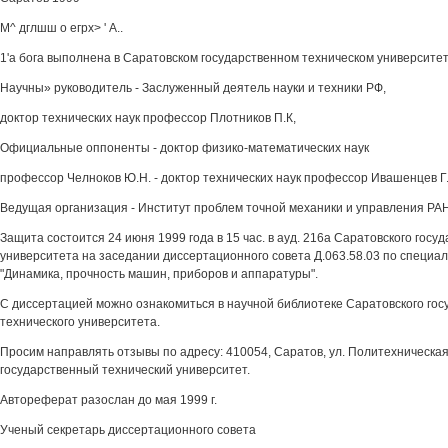
М^ дглшш о егрх> ' А..
1'а бога выполнена в Саратовском государственном техническом университе
Научны» руководитель - Заслуженный деятель науки и техники РФ,
доктор технических наук профессор Плотников П.К,
Официальные оппоненты - доктор физико-математических наук
профессор Челноков Ю.Н. - доктор технических наук профессор Ивашенцев Г.
Ведущая организация - Институт проблем точной механики и управления РА
Защита состоится 24 июня 1999 года в 15 час. в ауд. 216а Саратовского госу
университета на заседании диссертационного совета Д.063.58.03 по специал
"Динамика, прочность машин, приборов и аппаратуры".
С диссертацией можно ознакомиться в научной библиотеке Саратовского гос
технического университета.
Просим направлять отзывы по адресу: 410054, Саратов, ул. Политехническая
государственный технический университет.
Автореферат разослан до мая 1999 г.
Ученый секретарь диссертационного совета