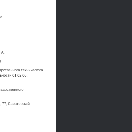
те
 А,
Н
дарственного технического
ьности 01.02.06.
ударственного
, 77, Саратовский