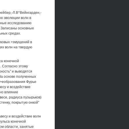
1рейбер,-Л.В^Вейнгарден,-
ию эволюции волн в
енные исследованию
. Записаны основные
ьных средах.
уковых >змущений в
ких волн на твердую
са конечной
. Согласно этому
ность" и выводятся
а основе полученных
 >еобразования Фурье
есу и воздействие
ано влияние
есе, радиуса пузырьков)
стенку, покрытую онкой"
авесу и воздействие волн
пульса конечной
ом области, занятые