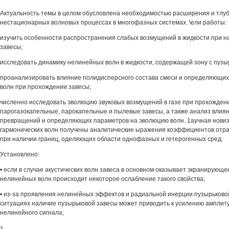
Актуальность темы в целом обусловлена необходимостью расширения и тлуб
нестационарных волновых процессах в многофазных системах. \ели работы:
изучить особенности распространения слабых возмущений в жидкости при н
завесы;
исследовать динамику нелинейных волн в жидкости, содержащей зону с пузы
проанализировать влияние полидисперсного состава смеси и определяющи
волн при прохождении завесы;
численно исследовать эволюцию звуковых возмущений в газе при прохожден
парогазокапельные, парокапельные и пылевые завесы, а также анализ влия
превращений и определяющих параметров на эволюцию волн. 1аучная новиз
гармонических волн получены аналитические ыражения коэффициентов отр
при наличии границ, оделяющих области однофазных и гетерогенных сред.
Установлено:
• если в случае акустических волн завеса в основном оказывает экранирующе
нелинейных волн происходит некоторое ослабление такого свойства;
• из-за проявления нелинейных эффектов и радиальной инерции пузырьково
ситуациях наличие пузырьковой завесы может приводить к усилению амплит
нелинейного сигнала;
з