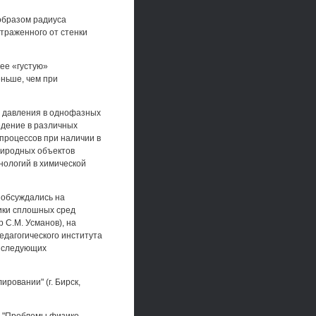
образом радиуса
отраженного от стенки
ее «густую»
еньше, чем при
с давления в однофазных
едение в различных
процессов при наличии в
риродных объектов
нологий в химической
 обсуждались на
ики сплошных сред
 С.М. Усманов), на
дагогического института
а следующих
ровании" (г. Бирск,