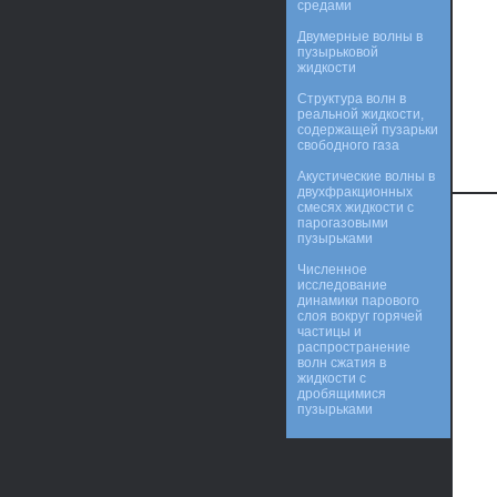
средами
Двумерные волны в
пузырьковой
жидкости
Структура волн в
реальной жидкости,
содержащей пузарьки
свободного газа
Акустические волны в
двухфракционных
смесях жидкости с
парогазовыми
пузырьками
Численное
исследование
динамики парового
слоя вокруг горячей
частицы и
распространение
волн сжатия в
жидкости с
дробящимися
пузырьками