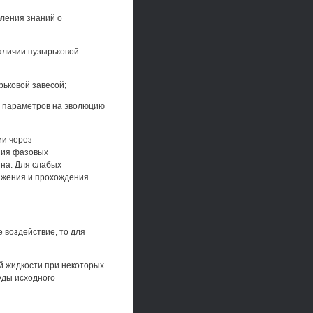
ления знаний о
аличии пузырьковой
рьковой завесой;
х параметров на эволюцию
ии через
ния фазовых
на: Для слабых
ажения и прохождения
е воздействие, то для
й жидкости при некоторых
уды исходного