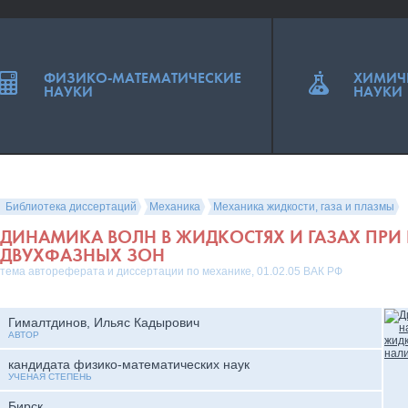
ФИЗИКО-МАТЕМАТИЧЕСКИЕ
ХИМИЧ
НАУКИ
НАУКИ
Библиотека диссертаций
Механика
Механика жидкости, газа и плазмы
ДИНАМИКА ВОЛН В ЖИДКОСТЯХ И ГАЗАХ ПРИ
ДВУХФАЗНЫХ ЗОН
тема автореферата и диссертации по механике, 01.02.05 ВАК РФ
Гималтдинов, Ильяс Кадырович
АВТОР
кандидата физико-математических наук
УЧЕНАЯ СТЕПЕНЬ
Бирск