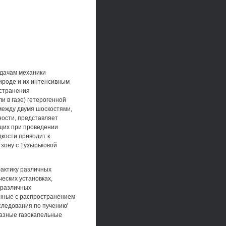
адачам механики
ироде и их интенсивным
остранения
и в газе) гетерогенной
между двумя шоскостями,
ности, представляет
щих при проведении
кости приводит к
зону с 1узырьковой
актику различных
еских установках,
 различных
анные с распространением
следования по пучению'
фазные газокапельные