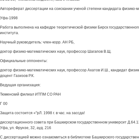
Автореферат диссертации на соискании ученой степени кандидата физико-м
Уфа-1998
Работа выполнена на кафедре теоретической физики Бирск государственного
института.
Научный руководитель: член-корр. АН РБ,
доктор физико-математических наук, профессор Шагапов В.Щ.
Официальные оппоненты:
доктор физико-математических наук, профессор Ахатов И.Ш., кандидат физик
доцент Газизов Р.К.
Ведущая организация:
Тюменский филиал ИТПМ СО РАН
Г 00
Защита состоится «"рЛ. 1998 г. в час. на зассда!
диссертационного совета при Башкирском государственном университ Д.64.13
Уфа, ул. Фрунзе, 32, ауд. 216
С диссертацией можно ознакомиться в библиотеке Башкирского государствен