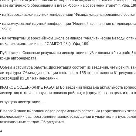
• на II Уральской региональной межвузовской научно-практической конферен
математического образования в вузах России на современн этапе" (г. Уфа, 19
• на Всероссийской научной конференции "Физика конденсированного состоят 
• на межвузовской научной конференции "Нелинейные явления конденсирован
1998);
• на четвертом Всероссийском школе семинаре "Аналитические методы опти
механике жидкости и газа" САМГОП-98 (г. Уфа, 199Î
Публикации: Основные результаты диссертации опубликованы в 9-ти работ! с
конце автореферата.
Объем и структура работы: Диссертация состоит из введения, четырех гл. за
литературы. Объем диссертации составляет 155 страш включая 61 рисунок и
состоящий из 107 наименований.
КРАТКОЕ СОДЕРЖАНИЕ РАБОТЫ Во введении показана актуальность вопросо
диссертащ отмечена научная новизна работы, сформулирована цель и кратк
структура диссертации. --
В первой главе выполнен обзор современного состояния теоретических экс
исследований распространения малых возмущений и удари волн в пузырьков
газокапельных средах. Обсуждаются
4