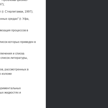
ц "Проблемы физико-
97);
(г. Стерлитамак, 1997);
ных средах" (г. Уфа,
мизация процессов в
писок которых приведен в
ключения и списка
 список литературы,
в, рассмотренных в
о изложе
периментальных
ых жидкостях и