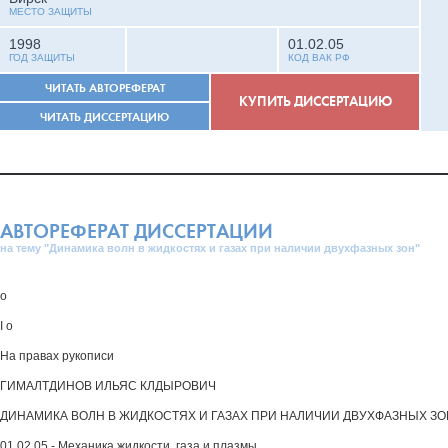
МЕСТО ЗАЩИТЫ
1998
01.02.05
ГОД ЗАЩИТЫ
КОД ВАК РФ
ЧИТАТЬ АВТОРЕФЕРАТ
КУПИТЬ ДИССЕРТАЦИЮ
ЧИТАТЬ ДИССЕРТАЦИЮ
АВТОРЕФЕРАТ ДИССЕРТАЦИИ
на тему "Динамика волн в жидкостях и газах при наличии двухфазных зон"
о
I о
На правах рукописи
ГИМАЛТДИНОВ ИЛЬЯС КЛДЫРОВИЧ
ДИНАМИКА ВОЛН В ЖИДКОСТЯХ И ГАЗАХ ПРИ НАЛИЧИИ ДВУХФАЗНЫХ ЗО
01.02.05,- Механика жидкости, газа и плазмы