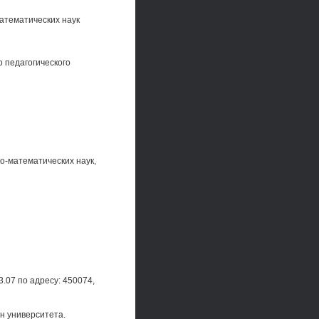
атематических наук
 педагогического
о-математических наук,
.07 по адресу: 450074,
н университета.