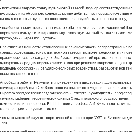
• покрытием твердую стенку пузырьковой завесой, подбор соответствующим 
пузырьков и их объемного содержав можно добиться, во-первых, отсутствия 
сигнала во-вторых, существенного снижения воздействия волны на стенку;
• подбором параметров завесы можно добиться, что при прохождении че] бол
парогазокапельную или парокапельную зав< акустический сигнал затухает м
прохождении через mci «густую».
Практическая ценность: Установленные закономерности распространения в
средах, содержащих зону с дисперсной завесой, позволя предсказать их пов
практически важных ситуациях. Зна? закономерностей протекания волновых 
однофазных сред дисперсных завес важно при решении вопросов защиты п
подводных сооружений от ударно-волновых воздействии, разработки нов тех
промышленности и т.д.
Апробации работы: Результаты, приведенные в диссертации, докладывались
семинарах проблемной лаборатории математичсскс моделирования и механ
Бирского государствешк педагогического института (руководитель - профессор
семинар кафедры теоретической физики Стерлитамакского государственнс пе
(руководители - профессор В.Ш. Шагапов и професс А.И. Филиппов), также н
конференциях и научных школах:
• на межвузовской научно-теоретической конференции "ЭВТ в обучении модели
1996);