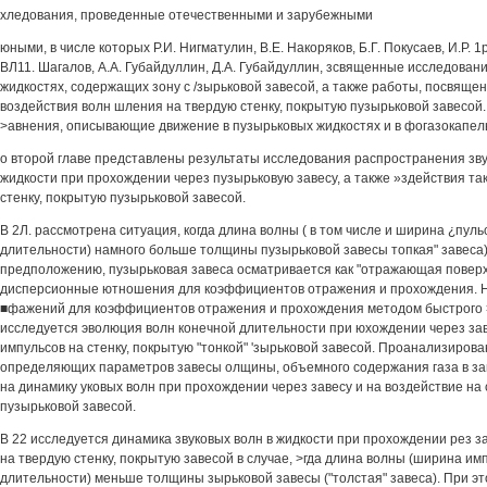
хледования, проведенные отечественными и зарубежными
юными, в числе которых Р.И. Нигматулин, В.Е. Накоряков, Б.Г. Покусаев, И.Р. 
ВЛ11. Шагалов, A.A. Губайдуллин, Д.А. Губайдуллин, зсвященные исследован
жидкостях, содержащих зону с /зырьковой завесой, а также работы, посвящ
воздействия волн шления на твердую стенку, покрытую пузырьковой завесой
>авнения, описывающие движение в пузырьковых жидкостях и в фогазокапел
о второй главе представлены результаты исследования распространения зв
жидкости при прохождении через пузырьковую завесу, а также »здействия та
стенку, покрытую пузырьковой завесой.
В 2Л. рассмотрена ситуация, когда длина волны ( в том числе и ширина ¿пуль
длительности) намного больше толщины пузырьковой завесы топкая" завеса)
предположению, пузырьковая завеса осматривается как "отражающая поверх
дисперсионные ютношения для коэффициентов отражения и прохождения. Н
■фажений для коэффициентов отражения и прохождения методом быстрого
исследуется эволюция волн конечной длительности при юхождении через зав
импульсов на стенку, покрытую "тонкой" 'зырьковой завесой. Проанализиров
определяющих параметров завесы олщины, объемного содержания газа в зав
на динамику уковых волн при прохождении через завесу и на воздействие на 
пузырьковой завесой.
В 22 исследуется динамика звуковых волн в жидкости при прохождении рез з
на твердую стенку, покрытую завесой в случае, >гда длина волны (ширина им
длительности) меньше толщины зырьковой завесы ("толстая" завеса). При эт