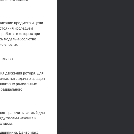
описание предмета и цели
остояния исследуем
 работы, в которых при
сь модель абсолютно
но-упругих
иальных
ия движения ротора. Для
ривается задача о вращен
динаковых радиальных
 радиального
иент, рассчитываемый для
жду телами качения и
ольцом.
одшипника. Центр масс