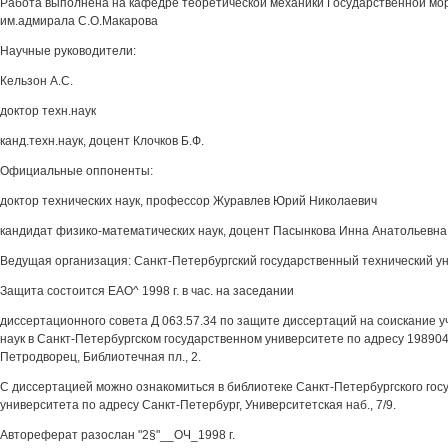
Работа выполнена на кафедре теоретической механики Государственной мо
им.адмирала С.О.Макарова
Научные руководители:
Кельзон А.С.
доктор техн.наук
канд.техн.наук, доцент Клочков Б.Ф.
Официальные оппоненты:
доктор технических наук, профессор Журавлев Юрий Николаевич
кандидат физико-математических наук, доцент Пасынкова Инна Анатольевна
Ведущая организация: Санкт-Петербургский государственный технический у
Защита состоится ЕАО^ 1998 г. в час. на заседании
диссертационного совета Д 063.57.34 по защите диссертаций на соискание у
наук в Санкт-Петербургском государственном университете по адресу 198904
Петродворец, Библиотечная пл., 2.
С диссертацией можно ознакомиться в библиотеке Санкт-Петербургского гос
университета по адресу Санкт-Петербург, Университетская наб., 7/9.
Автореферат разослан "2§"__ОЧ_1998 г.