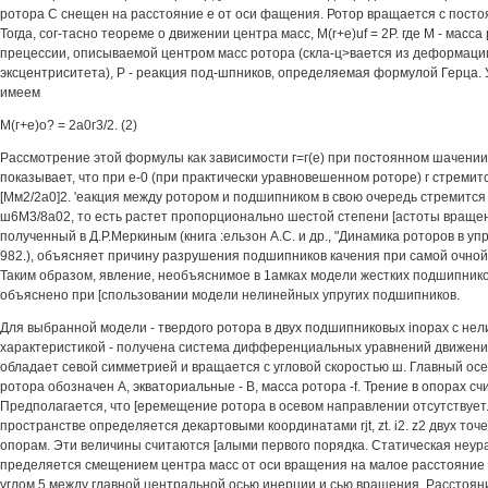
ротора С снещен на расстояние е от оси фащения. Ротор вращается с постоя
Тогда, сог-тасно теореме о движении центра масс, M(r+e)uf = 2Р. где М - масса 
прецессии, описываемой центром масс ротора (скла-ц>вается из деформаци
эксцентриситета), Р - реакция под-шпников, определяемая формулой Герца. 
имеем
М(г+е)о? = 2а0г3/2. (2)
Рассмотрение этой формулы как зависимости г=г(е) при постоянном шачени
показывает, что при е-0 (при практически уравновешенном роторе) г стремит
[Мм2/2а0]2. 'еакция между ротором и подшипником в свою очередь стремится 
ш6М3/8а02, то есть растет пропорционально шестой степени [астоты вращен
полученный в Д.Р.Меркиным (книга :ельзон A.C. и др., "Динамика роторов в упру
982.), объясняет причину разрушения подшипников качения при самой очной
Таким образом, явление, необъяснимое в 1амках модели жестких подшипник
объяснено при [спользовании модели нелинейных упругих подшипников.
Для выбранной модели - твердого ротора в двух подшипниковых inopax с не
характеристикой - получена система дифференциальных уравнений движения
обладает севой симметрией и вращается с угловой скоростью ш. Главный ос
ротора обозначен А, экваториальные - В, масса ротора -f. Трение в опорах 
Предполагается, что [еремещение ротора в осевом направлении отсутствует
пространстве определяется декартовыми координатами rjt, zt. i2. z2 двух точ
опорам. Эти величины считаются [алыми первого порядка. Статическая неу
пределяется смещением центра масс от оси вращения на малое расстояние 
углом 5 между главной центральной осью инерции и сью вращения. Расстоян