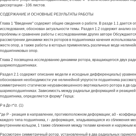
диссертации - 106 листов.
СОДЕРЖАНИЕ И ОСНОВНЫЕ РЕЗУЛЬТАТЫ РАБОТЫ
Глава 1 "Введение" содержит общие сведения о работе. В разде 1.1 дается 
исследования, обоснован актуальности темы. Раздел 1.2 содержит анализ с
проблемы и сравнение работы с исследованиями других авторе Обсуждаются
рассмотрении динамики жестк роторов в подшипниках качения использовала
жестк опор, а также работы в которых применялись различные моде нелиней
подшипниковых опор.
Глава 2 посвящена исследованию динамики ротора, вращающегося двух рад
шарикоподшипниках.
Раздел 2.1 содержит описание модели и исходные дифференциалы) уравнен
обоснования необходимости уче нелинейной упругости подшипника рассмат
симметричного статически неуравновешенного вертикального ротора в дв о
шарикоподшипниках. Зависимость между радиальи деформацией и реакцией
подшипника, определяется форму* Герца:
Р в До r*/z. (1)
"де Р - реакция в направлении, противоположном деформации; а0 - коэффиц
каждого типа подшипника, г - деформация, :кладывающаяся из сближения ме
внутренним кольцом, 1 также сближения между телами качения и наружным к
Рассмотрен симметричный ротор, установленный в два радиальных гарикоп