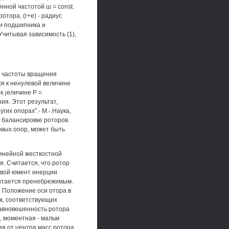
нной частотой ш = const.
ротора, (г+е) - радиус
и подшипника и
Учитывая зависимость (1),
и частоты вращения
ся к ненулевой величине
к ¡еличине Р =
ия. Этот результат,
гих опорах".- М.-.Наука,
 балансировке роторов.
овых опор, может быть
линейной жесткостной
. Считается, что ротор
евой юмент инерции
считается пренебрежимым.
. Положение оси отора в
ек, соответствующих
равновешенность ротора
, моментная - мальм
ия от центра масс ротора