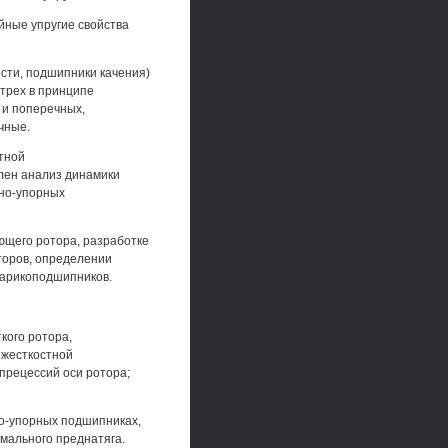
йные упругие свойства
ости, подшипники качения)
 трех в принципе
 и поперечных,
чные.
тной
лен анализ динамики
ьно-упорных
ющего ротора, разработке
торов, определении
шарикоподшипников.
кого ротора,
жесткостной
прецессий оси ротора;
но-упорных подшипниках,
мального преднатяга.