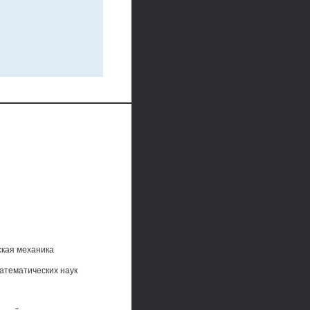
ая механика
атематических наук