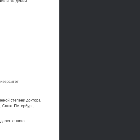
рской академии
ниверситет
ченой степени доктора
, Санкт-Петербург,
ударственного