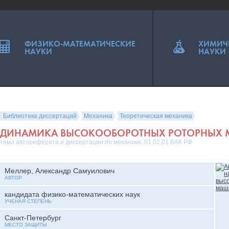
ФИЗИКО-МАТЕМАТИЧЕСКИЕ
ХИМИЧ
НАУКИ
НАУКИ
Библиотека диссертаций
Механика
Теоретическая механика
ДИНАМИКА ВЫСОКООБОРОТНЫХ РОТОРНЫХ
тема автореферата и диссертации по механике, 01.02.01 ВАК РФ
Меллер, Александр Самуилович
АВТОР
кандидата физико-математических наук
УЧЕНАЯ СТЕПЕНЬ
Санкт-Петербург
МЕСТО ЗАЩИТЫ