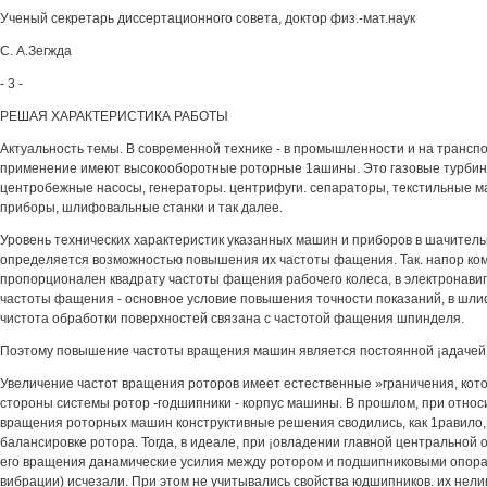
Ученый секретарь диссертационного совета, доктор физ.-мат.наук
С. А.Зегжда
- 3 -
РЕШАЯ ХАРАКТЕРИСТИКА РАБОТЫ
Актуальность темы. В современной технике - в промышленности и на трансп
применение имеют высокооборотные роторные 1ашины. Это газовые турбин
центробежные насосы, генераторы. центрифуги. сепараторы, текстильные м
приборы, шлифовальные станки и так далее.
Уровень технических характеристик указанных машин и приборов в шачител
определяется возможностью повышения их частоты фащения. Так. напор ко
пропорционален квадрату частоты фащения рабочего колеса, в электронави
частоты фащения - основное условие повышения точности показаний, в шл
чистота обработки поверхностей связана с частотой фащения шпинделя.
Поэтому повышение частоты вращения машин является постоянной ¡адачей 
Увеличение частот вращения роторов имеет естественные »граничения, кот
стороны системы ротор -годшипники - корпус машины. В прошлом, при относ
вращения роторных машин конструктивные решения сводились, как 1равило, 
балансировке ротора. Тогда, в идеале, при ¡овладении главной центральной 
его вращения данамические усилия между ротором и подшипниковыми опорам
вибрации) исчезали. При этом не учитывались свойства юдшипников. их нели