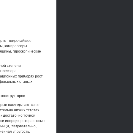
орте - широчайшее
ы, компрессоры.
ашины, гироскопические
ьной степени
мпрессора
гационных приборах рост
ифовальных станках
конструкторов.
орые накладываются со
ительно низких тстотах
к достаточно точной
оси инерции ротора с осью
и (и, :ледовательно,
нейная упругость.