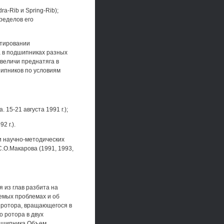
a-Rib и Spring-Rib);
ределов его
ктировании
 в подшипниках разных
величи преднатяга в
ипников по условиям
15-21 августа 1991 г.);
2 г.).
и научно-методических
.О.Макарова (1991, 1993,
я из глав разбита на
емых проблемах и об
 ротора, вращающегося в
 ротора в двух
одшипника Объем