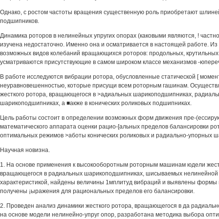
Однако, с ростом частоты вращения существенную роль приобретают шлине
подшипников.
Динамика роторов в нелинейных упругих опорах (каковыми являются, ! частн
изучена недостаточно. Именно она и осматривается в настоящей работе. Из
возможных видов колебаний вращающихся роторов: продольных, крутильных
усматриваются присутствующие в самом широком классе механизмов -юпере
В работе исследуются вибрации ротора, обусловленные статической [ момен
неуравновешенностью, которые присущи всем роторным гашинам. Осуществ
жесткого ротора, вращающегося в >адиальных шарикоподшипниках, радиал
шарикоподшипниках, а ■акже в конических роликовых подшипниках.
Цель работы состоит в определении возможных форм движения пре-(ессиру
математического аппарата оценки рацио-[альных пределов балансировки ро
оптимальных режимов >аботы конических роликовых и радиально-упорных 
Научная новизна.
1. На основе применения к высокооборотным роторным машинам юдели жест
вращающегося в радиальных шарикоподшипниках, шисываемых нелинейной 
характеристикой, найдены величины 1мплитуд вибраций и выявлены формы 
получены ¡ыражения для рациональных пределов его балансировки.
2. Проведен анализ динамики жесткого ротора, вращающегося в да радиаль
на основе модели нелинейно-упруг опор, разработана методика выбора опти