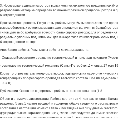
3. Исследована динамика ротора в двух конических роликов подшипниках (Hydr
разработана методика определен возможных режимов прецессии ротора и п
быстроходности.
Практическая ценность. Результаты работы могут быть использова при прое
высокооборотных роторных машин: для определен величин вибраций ротора
типов; для выбс требуемой точности балансировки ротора; для определения 
радиально-упорных подшипниках; для выбора типа коническ роликовых подш
быстроходности ротора.
Апробация работы. Результаты работы докладывались на:
- Седьмом Всесоюзном съезде по теоретической и прикладн механике (Москва. 
- семинаре по теоретической механике (Санкт-Петербург, Д ученых, 27 мая 199
Кроме того, результаты неоднократно докладывались на научно-те нических 
конференциях профессорско-преподав тельского состава ГМА им.адмирала С
1994 гг)
Публикации. Основное содержание работы отражено в статьях [1-8
Объем и структура диссертации. Работа состоит из 4 глав заключения. Кажда
разделы. Глава 1 являет вводной и содержит общие сведения о рассматрива
состоянии в настоящий момент. Глава 2 посвящена анализу динами жесткого
двух радиальных шарикоподшипниках, главе 3 исследуется динамика жесткого
радиально-упорн шарикоподшипниках, в главе 4 - в конических роликовых п