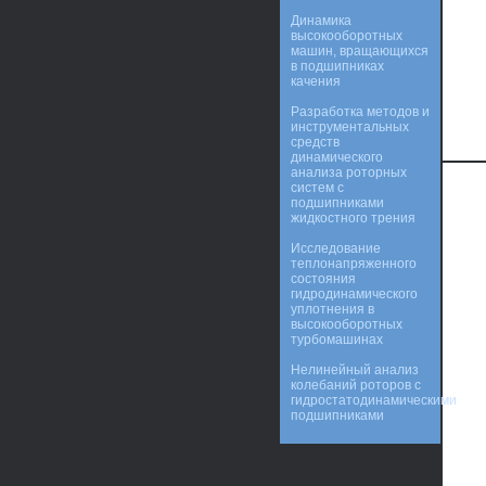
Динамика
высокооборотных
машин, вращающихся
в подшипниках
качения
Разработка методов и
инструментальных
средств
динамического
анализа роторных
систем с
подшипниками
жидкостного трения
Исследование
теплонапряженного
состояния
гидродинамического
уплотнения в
высокооборотных
турбомашинах
Нелинейный анализ
колебаний роторов с
гидростатодинамическими
подшипниками