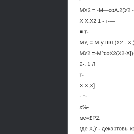
МХ2 = -М—соА.2(У2 -
X Х.Х2 1 - т-—
■ т-
МУ, = М-у-шЛ,(Х2 - X,)
МУ2 =-М^соХ2(Х2-Х|
2-, 1 Л
т-
X Х,Х]
- т-
х%-
мё=£Р2,
где X,)' - декартовы 