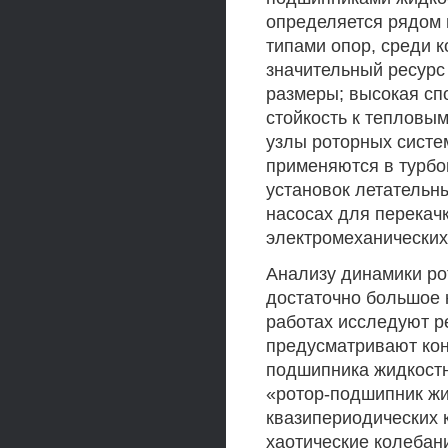
определяется рядом 
типами опор, среди 
значительный ресурс
размеры; высокая сп
стойкость к тепловым
узлы роторных систе
применяются в турбо
установок летательн
насосах для перекач
электромеханических 
Анализу динамики ро
достаточно большое к
работах исследуют р
предусматривают конт
подшипника жидкостн
«ротор-подшипник жи
квазипериодических 
хаотические колебан