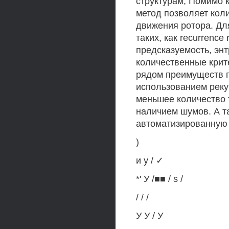
структурам, Помимо 
метод позволяет кол
движения ротора. Дл
таких, как recurrenc
предсказуемость, эн
количественные крит
рядом преимуществ п
использованием реку
меньшее количество 
наличием шумов. А т
автоматизированную 
)
и у / ✓
*' У /■■ / s /
/ / /
У У / У