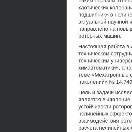
Таким образом, отно
хаотических колебан
подшипник» в нелине
актуальной научной 
направлено на повы
роторных машин.
Настоящая работа вы
техническом сотрудн
техническим универс
химавтоматики», а та
теме «Мехатронные о
поколений» № 14.740
Цель и задачи иссле
является выявление 
устойчивости роторо
нелинейных эффектов
взаимодействия ротор
расчета нелинейных х