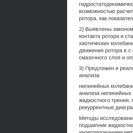
гидростатодинамиче
возможностью расчет
ротора, как показате
2) Выявлены законом
контакта ротора и ст
хаотических колебан
движения ротора в с
смазочного слоя и о
3) Предложен и реал
анализа
нелинейных колебани
анализа нелинейных 
жидкостного трения,
рекуррентные диагр
Методы исследования
подшипник жидкостн
интегрированием ме