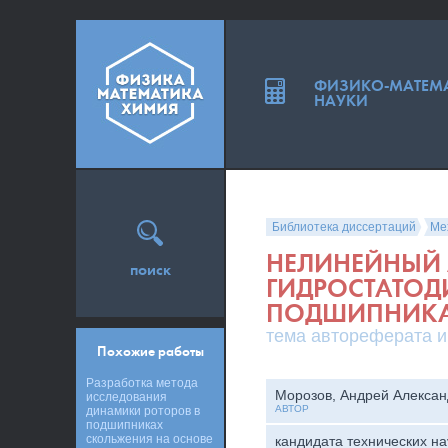
ФИЗИКО-МАТЕМ
НАУКИ
Библиотека диссертаций
Ме
НЕЛИНЕЙНЫЙ 
поиск
ГИДРОСТАТО
ПОДШИПНИК
тема автореферата и
Похожие работы
Разработка метода
Морозов, Андрей Алексан
исследования
АВТОР
динамики роторов в
подшипниках
скольжения на основе
кандидата технических на