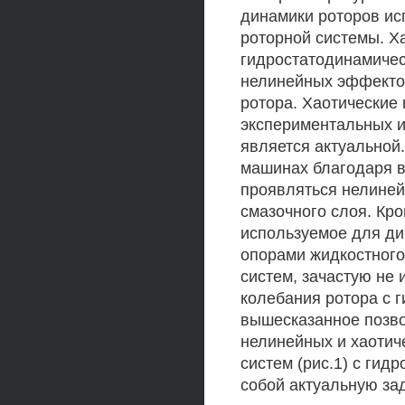
динамики роторов ис
роторной системы. Х
гидростатодинамичес
нелинейных эффектов
ротора. Хаотические
экспериментальных и
является актуальной
машинах благодаря 
проявляться нелине
смазочного слоя. Кр
используемое для ди
опорами жидкостного
систем, зачастую не
колебания ротора с 
вышесказанное позво
нелинейных и хаотич
систем (рис.1) с ги
собой актуальную зад