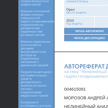
теории мощностных
УЧЕНАЯ СТЕПЕНЬ
графов связей
Орел
Влияние отклонений
МЕСТО ЗАЩИТЫ
формы опорных
поверхностей
2010
гидростатодинамических
ГОД ЗАЩИТЫ
подшипников на
динамические
ЧИТАТЬ АВТОРЕФЕРАТ
характеристики
роторных систем
ЧИТАТЬ ДИССЕРТАЦИЮ
Влияние радиальных
уплотнений на
динамику
высокоскоростных
роторов на
подшипниках
скольжения с
АВТОРЕФЕРАТ
криогенной смазкой
на тему "Нелинейный 
Разработка методов и
инструментальных
гидростатодинамичес
средств
динамического
анализа роторных
004615091
систем с
подшипниками
жидкостного трения
МОРОЗОВ АНДРЕЙ А
Колебания и
устойчивость роторов
НЕЛИНЕЙНЫЙ АНАЛ