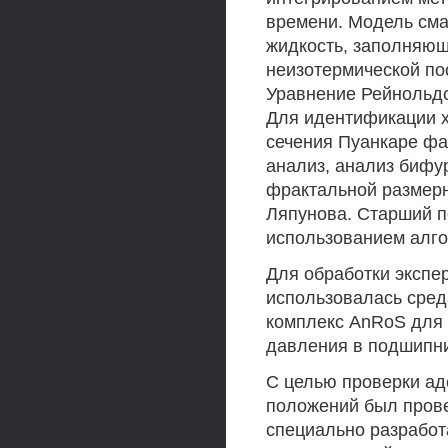
времени. Модель сма
жидкость, заполняющ
неизотермической пос
Уравнение Рейнольдс
Для идентификации х
сечения Пуанкаре фа
анализ, анализ бифу
фрактальной размерн
Ляпунова. Старший п
использованием алго
Для обработки экспе
использовалась сред
комплекс AnRoS для 
давления в подшипни
С целью проверки ад
положений был пров
специально разработ