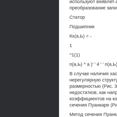
используют вейвлет-
преобразование запи
Статор
Подшипник
Кх(а,Ь) = -
1
^1(1)
п{а,Ь) ^ а )' ' 4 ' ' п(а
В случае наличия ха
нерегулярную струк
размерностью (Рис. 3
недостатков, как на
коэффициентов на ко
сечения Пуанкаре (Рис
Метод сечения Пуан