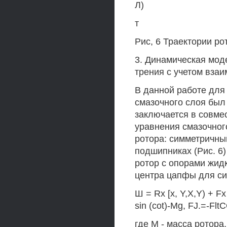
Л)
т
Рис, 6 Траектории р
3. Динамическая мод
трения с учетом вза
В данной работе дл
смазочного слоя был
заключается в совме
уравнения смазочног
ротора: симметричны
подшипниках (Рис. 6
ротор с опорами жидк
центра цапфы для си
Ш = Rx [х, Y,X,Y) + Fx
sin (cot)-Mg, FJ.=-FltC
где М - масса ротора