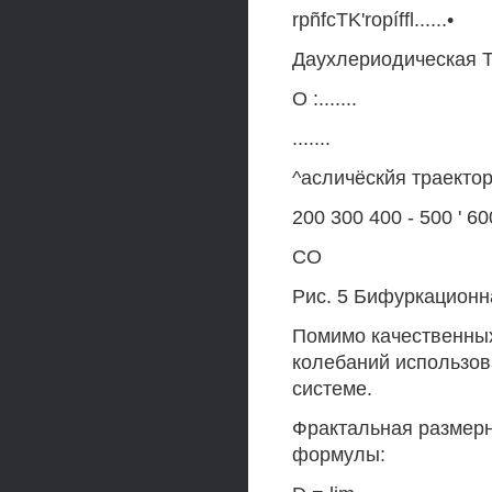
rpñfcTK'ropíffl......•
Даухлериодическая 
О :.......
.......
^асличёскйя траекто
200 300 400 - 500 ' 6
СО
Рис. 5 Бифуркацион
Помимо качественны
колебаний использов
системе.
Фрактальная размерн
формулы: