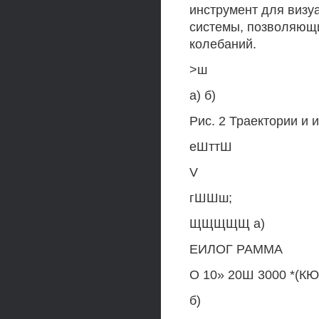
инструмент для визу
системы, позволяющ
колебаний.
>ш
а) б)
Рис. 2 Траектории и 
еШттШ
V
гШШш;
ЩЩЩЩЩ а)
ЕИЛОГ РАММА
О 10» 20Ш 3000 *(КЮ
б)