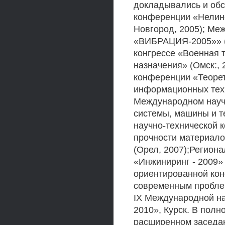
докладывались и обс
конференции «Нелине
Новгород, 2005); Ме
«ВИБРАЦИЯ-2005»» (г
конгрессе «Военная 
назначения» (Омск:, 
конференции «Теоре
информационных техн
Международном науч
системы, машины и т
научно-технической 
прочности материало
(Орел, 2007);Регион
«Инжиниринг - 2009»
ориентированной кон
современным пробле
IX Международной на
2010», Курск. В пол
расширенном заседан