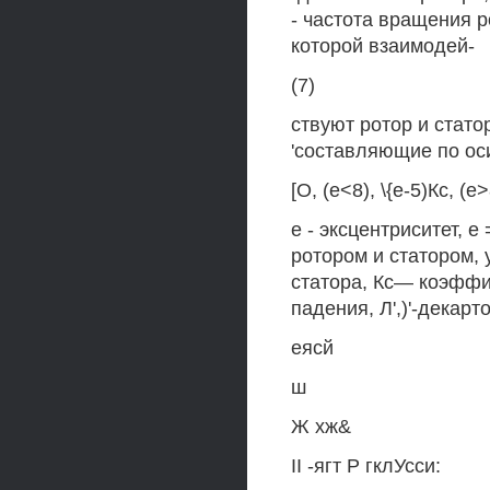
- частота вращения 
которой взаимодей-
(7)
ствуют ротор и стато
'составляющие по оси
[О, (е<8), \{е-5)Кс, (е>
е - эксцентриситет, е
ротором и статором, 
статора, Кс— коэффи
падения, Л',)'-декар
еясй
ш
Ж хж&
II -ягт Р гклУсси: