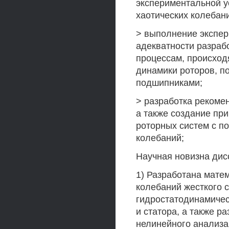
экспериментальной у
хаотических колебан
> выполнение экспе
адекватности разраб
процессам, происход
динамики роторов, 
подшипниками;
> разработка рекоме
а также создание пр
роторных систем с п
колебаний;
Научная новизна дисс
1) Разработана мате
колебаний жесткого 
гидростатодинамичес
и статора, а также 
нелинейного анализа