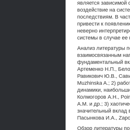
является зависимой 
воздействие на сист
последствиям. В част
привести к появлени
неверно интерпретир
системы в случае ее 
Анализ литературы п
взаимосвязанным нап
фундаментальный вк
Артеменко Н.П., Бело
Равикович Ю.В., Сави
Muzhinska A.; 2) раб
динамики, наибольши
Колмогоров А.Н., Poin
A.M. и др.; 3) хаоти
значительный вклад в
Пасынкова И.А., Zapomë
Обзор литературы по