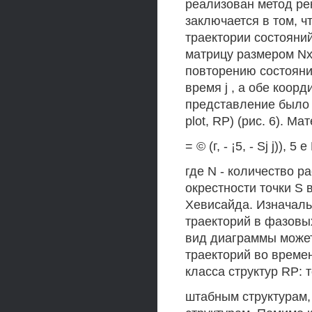
реализован метод ре
заключается в том, ч
траектории состояни
матрицу размером NxN
повторению состояни
время j , а обе коор
представление было 
plot, RP) (рис. 6). 
= © (г, - ¡5, - Sj j)), 5 е 
где N - количество р
окрестности точки S в
Хевисайда. Изначаль
траекторий в фазовы
вид диаграммы может
траекторий во време
класса структур RP: 
штабным структурам,