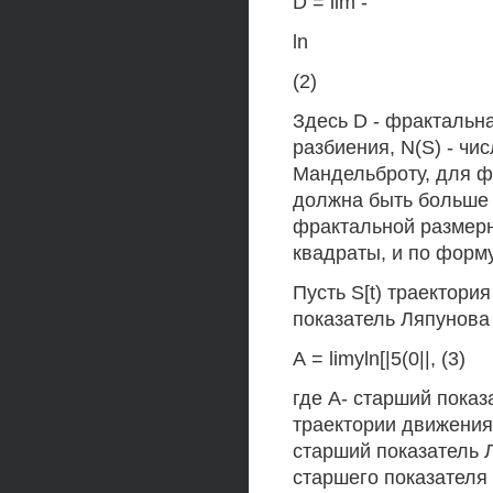
D = lim -
ln
(2)
Здесь D - фрактальна
разбиения, N(S) - чи
Мандельброту, для ф
должна быть больше 
фрактальной размерн
квадраты, и по форм
Пусть S[t) траектори
показатель Ляпунов
А = limyln[|5(0||, (3)
где А- старший показа
траектории движения,
старший показатель 
старшего показателя