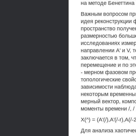
на методе Бенеттина
Важным вопросом при
идея реконструкции ф
пространство получен
размерностью больше
исследованиях измер
направлении А' и V, 
заключается в том, ч
перемещение и по эт
- мерном фазовом пр
топологические свойс
зависимости наблюда
некоторым временным
мерный вектор, комп
моменты времени /, / - г, t
X(^) = (A'(/),A'(/-r),A(/-2r
Для анализа хаотиче