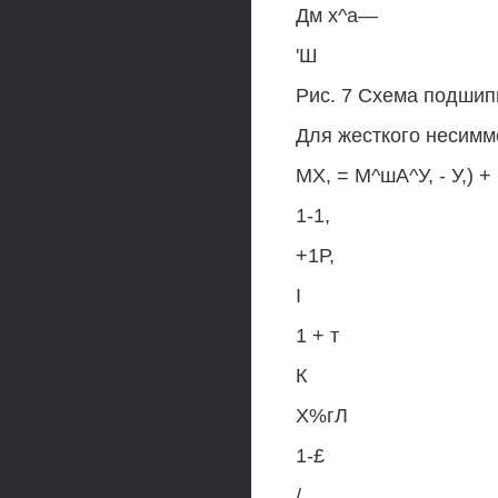
Дм х^а—
'Ш
Рис. 7 Схема подшип
Для жесткого несимм
МХ, = М^шА^У, - У,) +
1-1,
+1Р,
I
1 + т
К
Х%гЛ
1-£
/