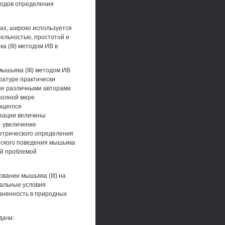
тодов определения
ах, широко используется
ельностью, простотой и
 (III) методом ИВ в
ышьяка (III) методом ИВ
ратуре практически
ные различными авторами
полной мере
ющегося
изации величины
т увеличение
етрического определения
еского поведения мышьяка
ой проблемой
ании мышьяка (III) на
альные условия
раненность в природных
дачи: