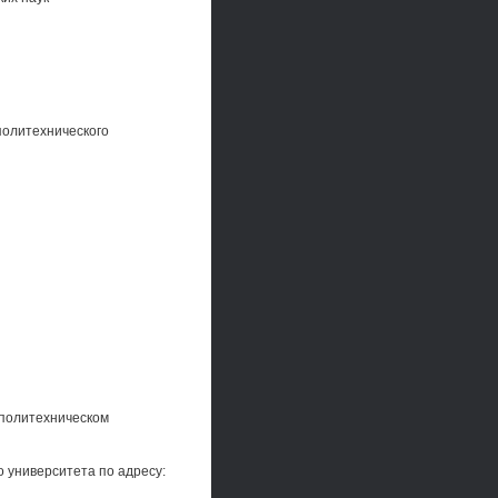
политехнического
 политехническом
 университета по адресу: