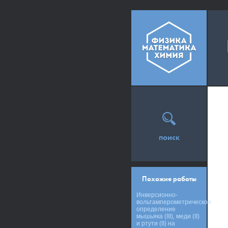
поиск
Похожие работы
Инверсионно-
вольтамперометрическое
определение
мышьяка (III), меди (II)
и ртути (II) на