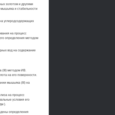
ных золотом и другими
 мышьяка и стабильности
) на углеродсодержащих
ования на процесс
 его определения методом
одных вод на содержание
(III) методом ИВ.
лота на его поверхности.
ии мышьяка (III) на
олиза на процесс
мальные условия его
м ).
ведены определения