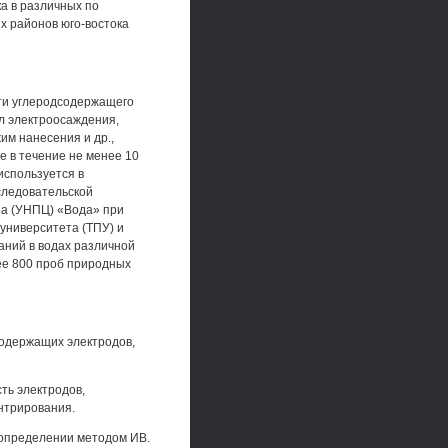
а в различных по
х районов юго-востока
ти углеродсодержащего
л электроосаждения,
им нанесения и др.,
е в течение не менее 10
используется в
следовательской
ра (УНПЦ) «Вода» при
 университета (ТПУ) и
аний в водах различной
ее 800 проб природных
содержащих электродов,
ть электродов,
нтрирования.
 определении методом ИВ.