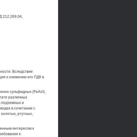
Д 212.269.04,
сности. Вследствие
ия к снижению его ПДК в
енно сульфидных (FeAsS,
ьтате различных
 подземных и
одах в сочетании с
золотых, ртутных,
шенным интересом к
ребования к