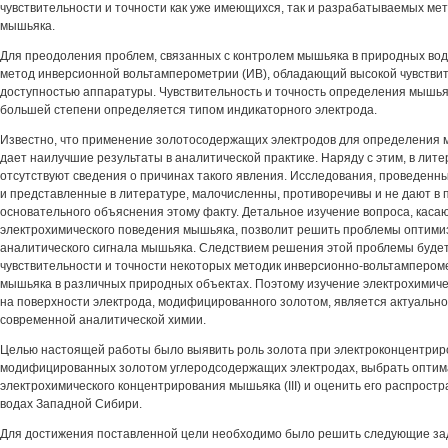
чувствительности и точности как уже имеющихся, так и разрабатываемых ме
мышьяка.
Для преодоления проблем, связанных с контролем мышьяка в природных вод
метод инверсионной вольтамперометрии (ИВ), обладающий высокой чувствит
доступностью аппаратуры. Чувствительность и точность определения мышьяка
большей степени определяется типом индикаторного электрода.
Известно, что применение золотосодержащих электродов для определения м
дает наилучшие результаты в аналитической практике. Наряду с этим, в лите
отсутствуют сведения о причинах такого явления. Исследования, проведен
и представленные в литературе, малочисленны, противоречивы и не дают в 
основательного объяснения этому факту. Детальное изучение вопроса, каса
электрохимического поведения мышьяка, позволит решить проблемы оптим
аналитического сигнала мышьяка. Следствием решения этой проблемы буде
чувствительности и точности некоторых методик инверсионно-вольтампером
мышьяка в различных природных объектах. Поэтому изучение электрохимич
на поверхности электрода, модифицированного золотом, является актуальн
современной аналитической химии.
Целью настоящей работы было выявить роль золота при электроконцентриров
модифицированных золотом углеродсодержащих электродах, выбрать оптим
электрохимического концентрирования мышьяка (III) и оценить его распрост
водах Западной Сибири.
Для достижения поставленной цели необходимо было решить следующие за