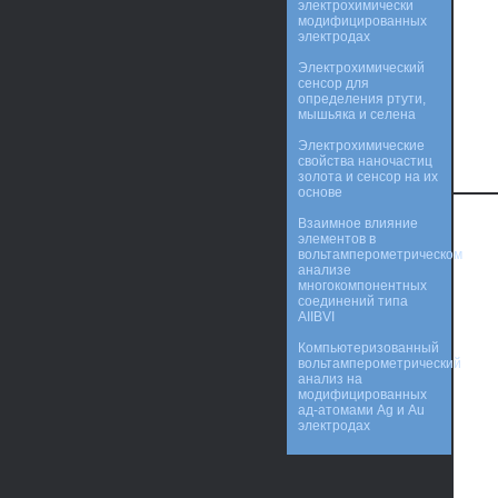
электрохимически
модифицированных
электродах
Электрохимический
сенсор для
определения ртути,
мышьяка и селена
Электрохимические
свойства наночастиц
золота и сенсор на их
основе
Взаимное влияние
элементов в
вольтамперометрическом
анализе
многокомпонентных
соединений типа
АIIBVI
Компьютеризованный
вольтамперометрический
анализ на
модифицированных
ад-атомами Ag и Au
электродах