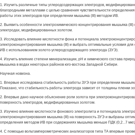
1. Изучить различные типы углеродсодержащих электродов, модифицирован
благородными металлами с целью сравнения чувствительности определения
работы этих электродов при определении мышьяка (III) методом ИВ.
2. Выявить особенности электрохимического концентрирования мышьяка (III
электродах, модифицированных золотом.
3. Исследовать влияние кислотности фона и потенциала электроконцентрир
электроконцентрирования мышьяка (III) и выбрать оптимальные условия для
ИВ с использованием золото-углеродсодержащего электрода (ЗУЭ).
4. Изучить влияние степени минерализации, pH и химического состава прир
мышьяка в водах некоторых районов юго-востока Западной Сибири.
Научная новизна.
1. Впервые исследована стабильность работы ЗУЭ при определении мышьяка 
Показано, что стабильность работы электрода зависит от толщины пленки зо
2. Впервые дано научное объяснение роли золота при электроконцентрирован
поверхность электродов, модифицированных золотом.
3. Изучено влияние кислотности фонового электролита и потенциала электр
электроконцентрирования мышьяка (III) на поверхность ЗУЭ и выбраны опти
определения методом ИВ при содержаниях мышьяка меньше ПДК (0,2...7 мкг/д
4. С помощью вольтамперометрических анализаторов типа ТА впервые про