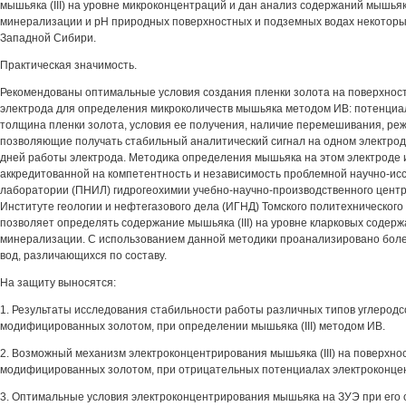
мышьяка (III) на уровне микроконцентраций и дан анализ содержаний мышьяк
минерализации и pH природных поверхностных и подземных водах некоторы
Западной Сибири.
Практическая значимость.
Рекомендованы оптимальные условия создания пленки золота на поверхнос
электрода для определения микроколичеств мышьяка методом ИВ: потенциа
толщина пленки золота, условия ее получения, наличие перемешивания, реж
позволяющие получать стабильный аналитический сигнал на одном электрод
дней работы электрода. Методика определения мышьяка на этом электроде 
аккредитованной на компетентность и независимость проблемной научно-ис
лаборатории (ПНИЛ) гидрогеохимии учебно-научно-производственного цент
Институте геологии и нефтегазового дела (ИГНД) Томского политехнического
позволяет определять содержание мышьяка (III) на уровне кларковых содерж
минерализации. С использованием данной методики проанализировано бол
вод, различающихся по составу.
На защиту выносятся:
1. Результаты исследования стабильности работы различных типов углерод
модифицированных золотом, при определении мышьяка (III) методом ИВ.
2. Возможный механизм электроконцентрирования мышьяка (III) на поверхнос
модифицированных золотом, при отрицательных потенциалах электроконце
3. Оптимальные условия электроконцентрирования мышьяка на ЗУЭ при его