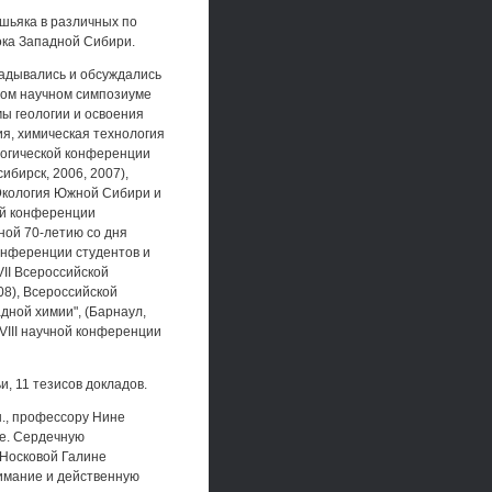
шьяка в различных по
ока Западной Сибири.
адывались и обсуждались
ном научном симпозиуме
мы геологии и освоения
ия, химическая технология
логической конференции
ибирск, 2006, 2007),
Экология Южной Сибири и
ой конференции
ной 70-летию со дня
конференции студентов и
VII Всероссийской
8), Всероссийской
дной химии", (Барнаул,
VIII научной конференции
и, 11 тезисов докладов.
н., профессору Нине
те. Сердечную
 Носковой Галине
имание и действенную