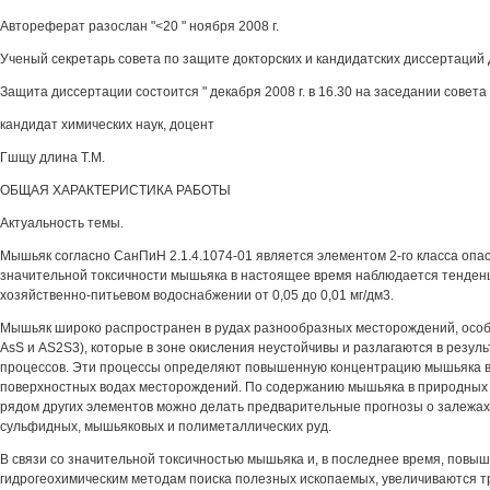
Автореферат разослан "<20 " ноября 2008 г.
Ученый секретарь совета по защите докторских и кандидатских диссертаций 
Защита диссертации состоится " декабря 2008 г. в 16.30 на заседании совета
кандидат химических наук, доцент
Гшщу длина Т.М.
ОБЩАЯ ХАРАКТЕРИСТИКА РАБОТЫ
Актуальность темы.
Мышьяк согласно СанПиН 2.1.4.1074-01 является элементом 2-го класса опа
значительной токсичности мышьяка в настоящее время наблюдается тенденц
хозяйственно-питьевом водоснабжении от 0,05 до 0,01 мг/дм3.
Мышьяк широко распространен в рудах разнообразных месторождений, особ
AsS и AS2S3), которые в зоне окисления неустойчивы и разлагаются в резул
процессов. Эти процессы определяют повышенную концентрацию мышьяка в
поверхностных водах месторождений. По содержанию мышьяка в природных в
рядом других элементов можно делать предварительные прогнозы о залежах 
сульфидных, мышьяковых и полиметаллических руд.
В связи со значительной токсичностью мышьяка и, в последнее время, повы
гидрогеохимическим методам поиска полезных ископаемых, увеличиваются т