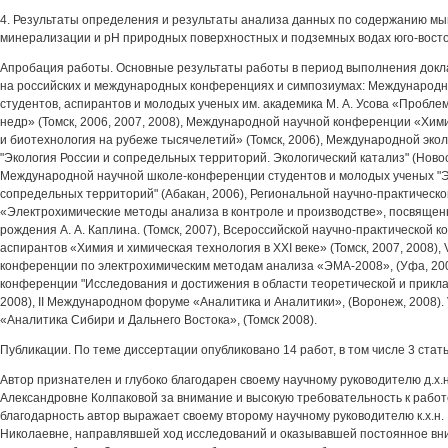
4. Результаты определения и результаты анализа данных по содержанию мы
минерализации и pH природных поверхностных и подземных водах юго-вост
Апробация работы. Основные результаты работы в период выполнения докл
на российских и международных конференциях и симпозиумах: Международ
студентов, аспирантов и молодых ученых им. академика М. А. Усова «Пробле
недр» (Томск, 2006, 2007, 2008), Международной научной конференции «Хим
и биотехнология на рубеже тысячелетий» (Томск, 2006), Международной эко
"Экология России и сопредельных территорий. Экологический катализ" (Новос
Международной научной школе-конференции студентов и молодых ученых "
сопредельных территорий" (Абакан, 2006), Региональной научно-практическ
«Электрохимические методы анализа в контроле и производстве», посвящен
рождения А. А. Каплина. (Томск, 2007), Всероссийской научно-практической 
аспирантов «Химия и химическая технология в XXI веке» (Томск, 2007, 2008), 
конференции по электрохимическим методам анализа «ЭМА-2008», (Уфа, 200
конференции "Исследования и достижения в области теоретической и прикла
2008), II Международном форуме «Аналитика и Аналитики», (Воронеж, 2008). 
«Аналитика Сибири и Дальнего Востока», (Томск 2008).
Публикации. По теме диссертации опубликовано 14 работ, в том числе 3 стать
Автор признателен и глубоко благодарен своему научному руководителю д.х.
Александровне Колпаковой за внимание и высокую требовательность к рабо
благодарность автор выражает своему второму научному руководителю к.х.н.
Николаевне, направлявшей ход исследований и оказывавшей постоянное вн