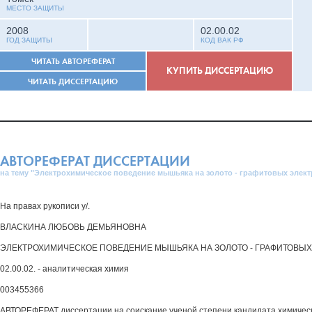
МЕСТО ЗАЩИТЫ
2008
02.00.02
ГОД ЗАЩИТЫ
КОД ВАК РФ
ЧИТАТЬ АВТОРЕФЕРАТ
КУПИТЬ ДИССЕРТАЦИЮ
ЧИТАТЬ ДИССЕРТАЦИЮ
АВТОРЕФЕРАТ ДИССЕРТАЦИИ
на тему "Электрохимическое поведение мышьяка на золото - графитовых элект
На правах рукописи у/.
ВЛАСКИНА ЛЮБОВЬ ДЕМЬЯНОВНА
ЭЛЕКТРОХИМИЧЕСКОЕ ПОВЕДЕНИЕ МЫШЬЯКА НА ЗОЛОТО - ГРАФИТОВЫХ
02.00.02. - аналитическая химия
003455366
АВТОРЕФЕРАТ диссертации на соискание ученой степени кандидата химическ