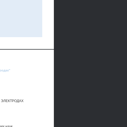
родах"
 ЭЛЕКТРОДАХ
их наук