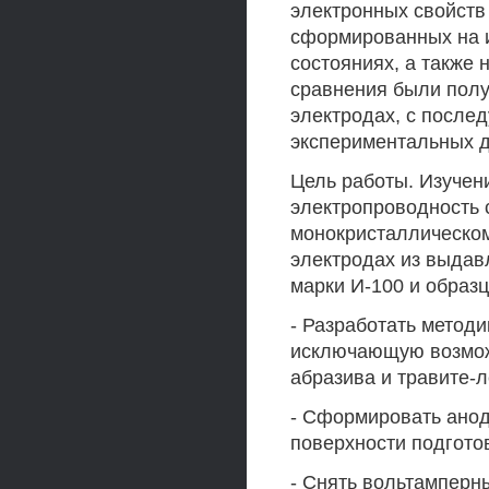
электронных свойств
сформированных на и
состояниях, а также 
сравнения были получ
электродах, с посл
экспериментальных д
Цель работы. Изучен
электропроводность с
монокристаллическом
электродах из выдав
марки И-100 и образц
- Разработать метод
исключающую возмож
абразива и травите-л
- Сформировать анод
поверхности подгото
- Снять вольтамперны