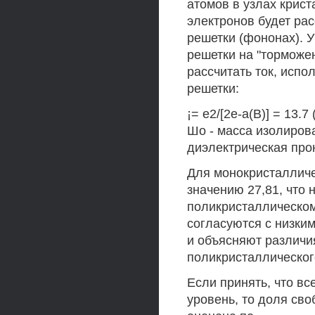
атомов в узлах крист
электронов будет ра
решетки (фононах). 
решетки на "торможе
рассчитать ток, исп
решетки:
¡= е2/[2е-а(В)] = 13.
Шо - масса изолирова
диэлектрическая про
Для монокристалличес
значению 27,81, что
поликристаллическом 
согласуются с низки
и объясняют различи
поликристаллическог
Если принять, что вс
уровень, то доля св