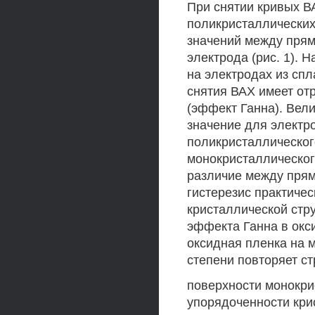
При снятии кривых В
поликристаллических
значений между прям
электрода (рис. 1).
на электродах из спл
снятия ВАХ имеет о
(эффект Ганна). Вел
значение для электр
поликристаллического
монокристаллическог
различие между прям
гистерезис практиче
кристаллической стр
эффекта Ганна в окс
оксидная пленка на 
степени повторяет ст
поверхности монокри
упорядоченности кри