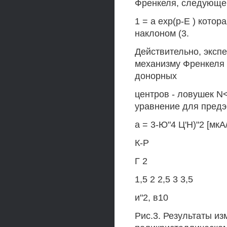
Френкеля, следующе
1 = а ехр(р-Е ) котор
наклоном (3.
Действительно, экс
механизму Френкеля в
донорных
центров - ловушек N<
уравнение для предэ
а = 3-Ю"4 Ц'Н)"2 [мкА
К-Р
Г 2
1,5 2 2,5 3 3,5
и"2, в10
Рис.3. Результаты из