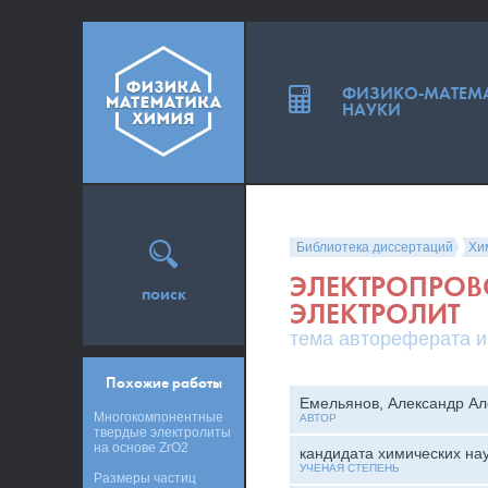
ФИЗИКО-МАТЕМ
НАУКИ
Библиотека диссертаций
Хи
ЭЛЕКТРОПРОВ
поиск
ЭЛЕКТРОЛИТ
тема автореферата и
Похожие работы
Емельянов, Александр Ал
Многокомпонентные
АВТОР
твердые электролиты
на основе ZrO2
кандидата химических на
УЧЕНАЯ СТЕПЕНЬ
Размеры частиц