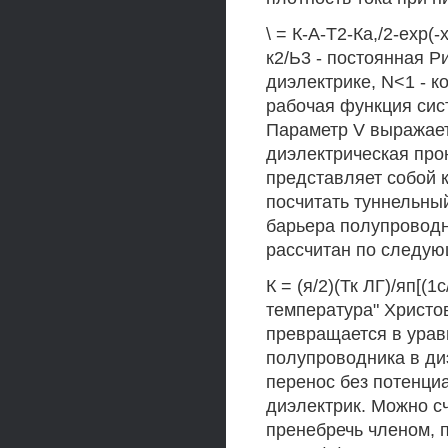
\ = К-А-Т2-Ка,/2-ехр(-
к2/Ь3 - постоянная Р
диэлектрике, N<1 - к
рабочая функция сис
Параметр V выражается 
диэлектрическая про
представляет собой 
посчитать туннельны
барьера полупроводн
рассчитан по следу
К = (я/2)(Тк ЛГ)/яп[(1
температура" Христов
превращается в урав
полупроводника в ди
перенос без потенци
диэлектрик. Можно сч
пренебречь членом, п