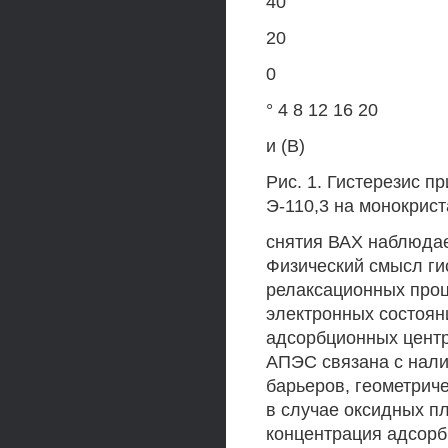
40
20
0
° 4 8 12 16 20
и (В)
Рис. 1. Гистерезис пр
Э-110,3 на монокрис
снятия ВАХ наблюдает
Физический смысл ги
релаксационных проц
электронных состоян
адсорбционных центр
АПЭС связана с нал
барьеров, геометриче
в случае оксидных п
концентрация адсорб