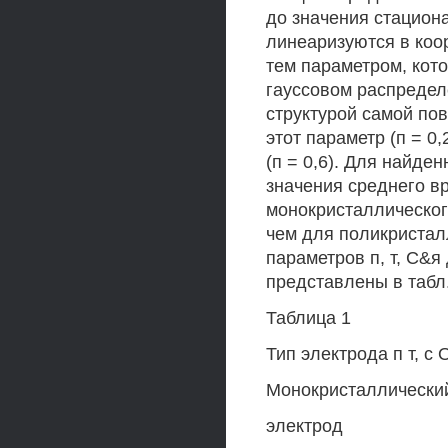
до значения стацион
линеаризуются в коор
тем параметром, кот
гауссовом распредел
структурой самой по
этот параметр (п = 0
(п = 0,6). Для найде
значения среднего в
монокристаллическог
чем для поликристал
параметров п, т, С&
представлены в табл.
Таблица 1
Тип электрода п т, с 
Монокристаллический
электрод