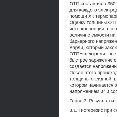
ОТП составляла 350
для каждого электро
помощи ХК термопар
Оценку толщины ОТП
интерференции в соо
величине емкости на 
барьерного напряжен
Варли, который заклю
ОТПУэлектролит пост
быстрое заряжение е
создается напряженн
После этого происх
толщины оксидной пл
котором начинается 
напряжением и^ и со
Глава 3. Результаты
3.1. Гистерезис при 