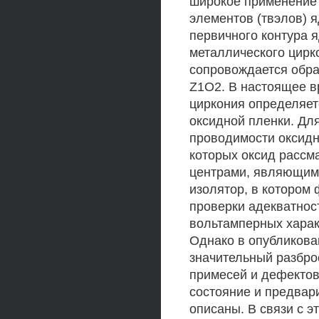
широкое применение
элементов (твэлов) 
первичного контура 
металлического цирк
сопровождается обра
Z1O2. В настоящее в
циркония определяет
оксидной пленки. Дл
проводимости оксидн
которых оксид рассм
центрами, являющими
изолятор, в котором
проверки адекватнос
вольтамперных характ
Однако в опубликов
значительный разбро
примесей и дефектов 
состояние и предвар
описаны. В связи с э