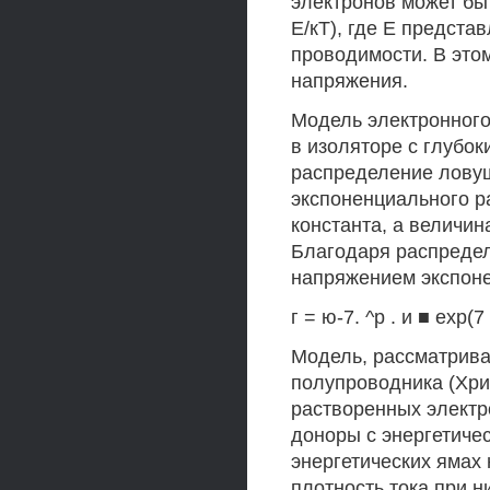
электронов может бы
Е/кТ), где Е предста
проводимости. В это
напряжения.
Модель электронного
в изоляторе с глубо
распределение ловуш
экспоненциального р
константа, а величи
Благодаря распредел
напряжением экспон
г = ю-7. ^р . и ■ ехр(7
Модель, рассматрива
полупроводника (Хри
растворенных электр
доноры с энергетиче
энергетических ямах
плотность тока при 