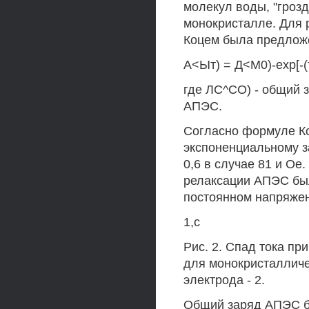
молекул воды, "грозд
монокристалле. Для 
Коцем была предлож
А<Ыт) = Д<М0)-ехр[-(т
где ЛС^СО) - общий 
АПЭС.
Согласно формуле Ко
экспоненциальному за
0,6 в случае 81 и Ое
релаксации АПЭС был
постоянном напряжени
1,с
Рис. 2. Спад тока пр
для монокристалличе
электрода - 2.
Общий заряд АПЭС б