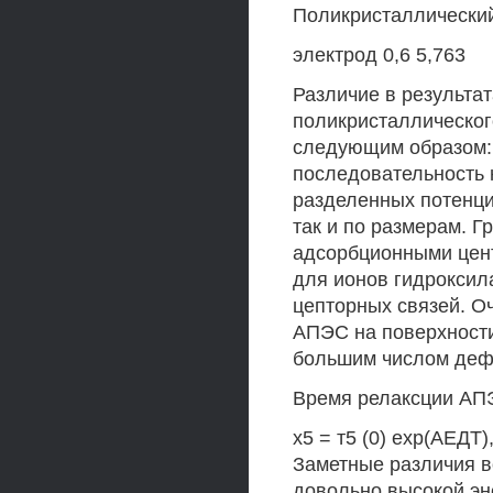
Поликристаллический
электрод 0,6 5,763
Различие в результа
поликристаллическог
следующим образом: 
последовательность 
разделенных потенци
так и по размерам. 
адсорбционными цент
для ионов гидроксила
цепторных связей. О
АПЭС на поверхности
большим числом дефе
Время релаксции АПЭ
х5 = т5 (0) ехр(АЕДТ
Заметные различия в
довольно высокой эн