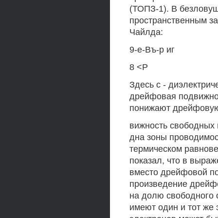
(ТОПЗ-1). В безлову
пространственным за
Чайлда:
9-е-Въ-р иг
8 <Р
Здесь с - диэлектрич
дрейфовая подвижно
понижают дрейфовую
вижность свободных 
дна зоны проводимос
термическом равнове
показал, что в выра
вместо дрейфовой по
произведение дрейфо
на долю свободного о
имеют один и тот же 