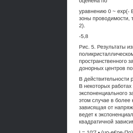
оценена по
уравнению 0 ~ ехр(- Е
зоны проводимости, т
2).
-5,8
Рис. 5. Результаты и
поликристаллическом
пространственного з
донорных центров по
В действительности 
В некоторых работах
экспоненциального з
этом случае в более 
зависящая от напряж
ведет к экспоненциал
квадратичной зависи
I = 10'7 • (цо-е€ое-По