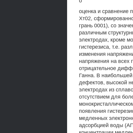
о
оценка и сравнение 
Хт02, сформированно
грань 0001), со знач
различным структурн
электродах, кроме м
гистерезиса, т.е. р
изменения напряжени
напряжения на всех 
отрицательное диффе
Ганна. В наибольшей
дефектов, высокой н
электродах из сплаво
отсутствием для бол
монокристаллическом
появления гистерези
медленных электронн
адсорбцией воды (АП
концентрации медлен