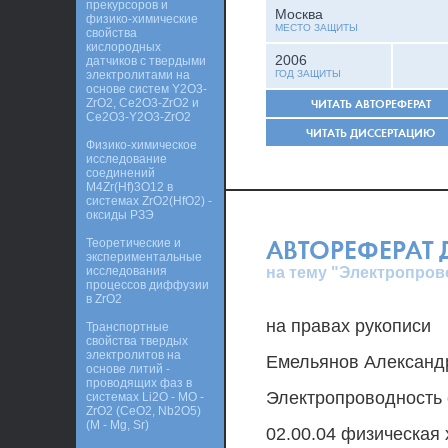
прекурсоров и
Москва
физико-химические
МЕСТО ЗАЩИТЫ
свойства
кислородных
2006
датчиков с твердыми
электролитами на
ГОД ЗАЩИТЫ
основе систем Y2O3-
ZrO2, Ce2O3-ZrO2 и
ЧИТАТЬ АВТОРЕФЕРАТ
Ce2O3-Y2O3-ZrO2
ЧИТАТЬ ДИССЕРТАЦИЮ
Физико-химическое
исследование
соединений
M4Zr(Hf)3O12 в
системах ZrO2(HfO2) -
оксиды РЗЭ
АВТОРЕФЕРАТ
Теоретические и
экспериментальные
на тему "Электропров
исследования
процессов диффузии
в ZrO2
на правах рукописи
Транспортные
свойства твердых
электролитов на
Емельянов Александ
основе литий -
проводящих фаз в
Электропроводность 
системах Li2O - MO -
ZrO2 (CeO2, Nb2O5)
(M - Mg, Sr)
02.00.04 физическая