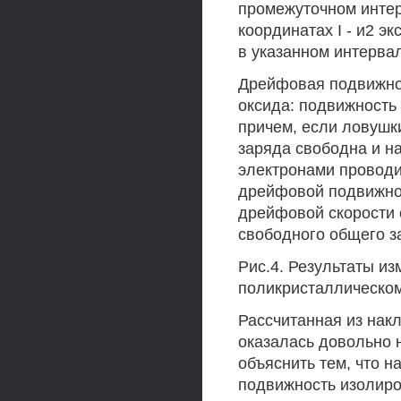
промежуточном интерв
координатах I - и2 
в указанном интервал
Дрейфовая подвижнос
оксида: подвижность
причем, если ловушк
заряда свободна и н
электронами проводи
дрейфовой подвижнос
дрейфовой скорости 
свободного общего з
Рис.4. Результаты из
поликристаллическом
Рассчитанная из накл
оказалась довольно н
объяснить тем, что н
подвижность изолиро