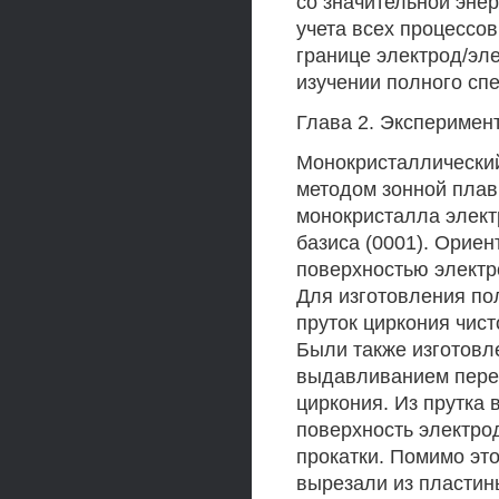
со значительной энер
учета всех процессо
границе электрод/эл
изучении полного сп
Глава 2. Эксперимен
Монокристаллический
методом зонной плавк
монокристалла элект
базиса (0001). Орие
поверхностью электр
Для изготовления по
пруток циркония чис
Были также изготовл
выдавливанием переп
циркония. Из прутка
поверхность электр
прокатки. Помимо эт
вырезали из пластин