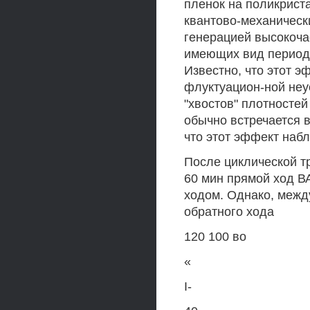
пленок на поликрист
квантово-механичес
генерацией высокоча
имеющих вид период
Известно, что этот э
флуктуацион-ной неу
"хвостов" плотносте
обычно встречается 
что этот эффект наб
После циклической т
60 мин прямой ход В
ходом. Однако, межд
обратного хода
120 100 во
«
I-