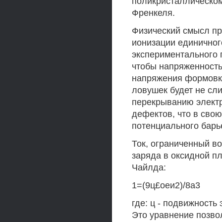
поликристаллическом
Френкеля.
Физический смысл пр
ионизации единичног
экспериментального 
чтобы напряженность
напряжения формовки
ловушек будет не сли
перекрыванию электр
дефектов, что в сво
потенциального барь
Ток, ограниченный в
заряда в оксидной п
Чайлда:
1=(9ц£оеи2)/8а3
где: ц - подвижность
Это уравнение позво