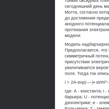
тонких оксидных плен
сегодняшний день мо
Мотта, согласно кот
до достижения преде
анодного потенциала
протекания электрон
модели:
Модель надбаръерног
Предполагается, что
симметричный потенц
присутствии электрич
увеличивается вероя
поля. Тогда ток опис
i = 2А-ехр(-—)• sinhí^-1
где: А - константа; i
барьера; U - потенци
диэлектрике; е - эле
Больцмана; Т - темпе