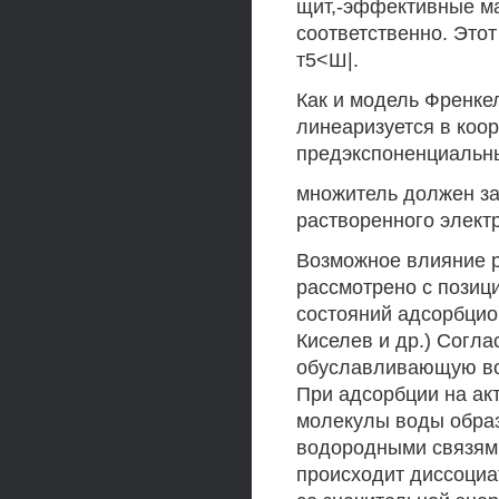
щит,-эффективные ма
соответственно. Это
т5<Ш|.
Как и модель Френке
линеаризуется в коор
предэкспоненциальн
множитель должен за
растворенного элект
Возможное влияние р
рассмотрено с пози
состояний адсорбцио
Киселев и др.) Согла
обуславливающую во
При адсорбции на ак
молекулы воды образ
водородными связям
происходит диссоциа