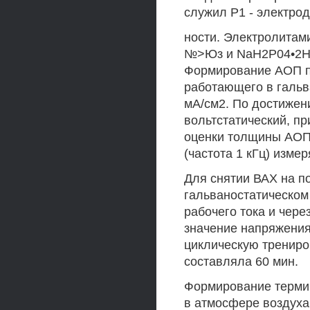
служил Р1 - электро
ности. Электролитам
№>Юз и NaH2P04•2H20
Формирование АОП п
работающего в гальв
мА/см2. По достижен
вольтстатический, п
оценки толщины АОП 
(частота 1 кГц) изме
Для снятии ВАХ на п
гальваностатическом
рабочего тока и чер
значение напряжения
циклическую трениро
составляла 60 мин.
Формирование терми
в атмосфере воздуха