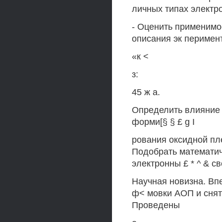
личных типах электр
- Оценить применимо
описания эк перимен
«к <
з:
45 ж а.
Определить влияние 
форми[§ § £ g I
рования оксидной пле
Подобрать математи
электронны £ * ^ & с
Научная новизна. Вп
ф< мовки АОП и снят
Проведены