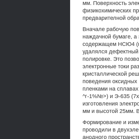
мм. Поверхность эле
физикохимических пр
предварителной обра
Вначале рабочую пов
наждачной бумаге, а
содержащем НСЮ4 (к
удалялся дефектный 
полировке. Это позв
электронные токи ра
кристаллической реш
поведения оксидных 
пленками на сплавах
^г-1%№>) и Э-635 (7х
изготовления электр
мм и высотой 25мм. 
Формирование и изм
проводили в двухэле
анодного пространст