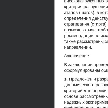
вйсоконагруженных э
критерия разрушения
этапов (шагов), в к
определения действу
страгивания (старта)
возможных масштабо
рекомендации по ис
также рассмотрены з
направлении.
Заключение
В заключении провед
сформулированы общ
1. Предложен и разр
динамического разру
критерий для оценки
основе рассмотренны
надежных эксперимен