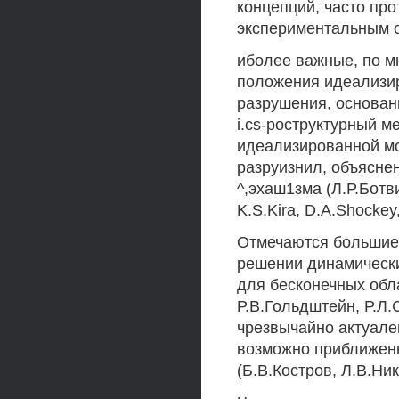
концепций, часто пр
экспериментальным о
иболее важные, по м
положения идеализир
разрушения, основан
i.cs-роструктурный м
идеализированной м
разруизнил, объясне
^,эхаш1зма (Л.Р.Ботв
K.S.Kira, D.A.Shockey
Отмечаются большие 
решении динамически
для бесконечных обла
Р.В.Гольдштейн, Р.Л.
чрезвычайно актуале
возможно приближенн
(Б.В.Костров, Л.В.Ник