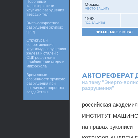
Пороговые
Москва
характеристики
МЕСТО ЗАЩИТЫ
хрупкого разрушения
твердых тел
1992
Высокоскоростное
ГОД ЗАЩИТЫ
разрушение хрупких
сред
ЧИТАТЬ АВТОРЕФЕРАТ
Структура и
сопротивление
хрупкому разрушению
железа и сталей с
ОЦК решеткой в
приближении модели
микроскола
АВТОРЕФЕРАТ
Временные
особенности хрупкого
на тему "Энерго-волн
разрушения при
разрушения"
различных скоростях
воздействия
российская академия
ИНСТИТУТ МАШИНОВ
на правах рукописи