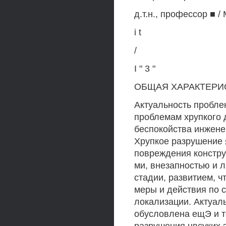
д.т.н., профессор ■ /
i t
/
I " 3 "
ОБЩАЯ ХАРАКТЕРИ
Актуальность пробле
проблемам хрупкого 
беспокойства инжене
Хрупкое разрушение 
повреждения конструк
ми, внезапностью и 
стадии, развитием, ч
меры и действия по 
локализации. Актуал
обусловлена ещЭ и т