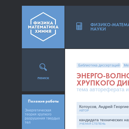
ФИЗИКО-МАТЕМ
НАУКИ
Библиотека диссертаций
Ме
ЭНЕРГО-ВОЛН
поиск
ХРУПКОГО ДИ
тема автореферата и
Похожие работы
Котоусов, Андрей Георгие
Энергетическая
АВТОР
теория хрупкого
разрушения твердых
кандидата технических на
тел
УЧЕНАЯ СТЕПЕНЬ