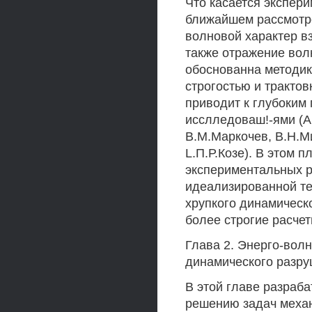
Что касается экспер
ближайшем рассмотр
волновой характер в
также отражение вол
обоснованна методик
строгостью и тракто
приводит к глубоким
исслледоваш!-ями (А
В.М.Маркочев, В.Н.Ми
L.П.Р.Козе). В этом
экспериментальных р
идеализированной те
хрупкого динамическо
более строгие расчетн
Глава 2. Энерго-вол
динамического разру
В этой главе разраб
решению задач механ