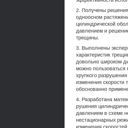
эффективность испол
2. Получены решения
одноосном растяжени
цилиндрической обол
давлением и решение 
трещины.
3. Выполнены экспер
характеристик трещин
довольно широком ди
можно пользоваться
хрупкого разрушения
изменения скорости 
обоснованно примене
4. Разработана мате
рушения цилиндричес
давлением в схеме н
нестационарных реж
изменения скоростей