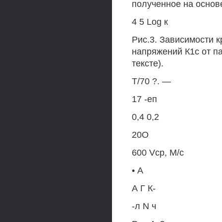
полученное на основ
4 5 Log к
Рис.3. Зависимости 
напряжений К1с от па
тексте).
Т/70 ?. —
17 -еп
0,4 0,2
20О
600 Vcp, М/с
• А
А Г К-
-л N ч