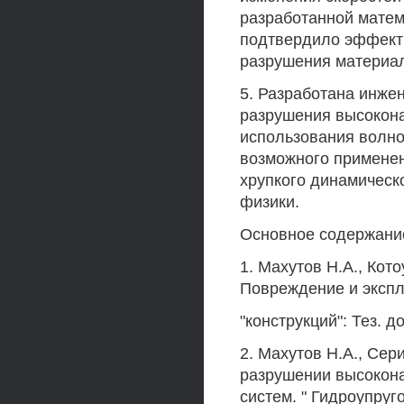
разработанной матем
подтвердило эффекти
разрушения материал
5. Разработана инже
разрушения высокона
использования волно
возможного применен
хрупкого динамическо
физики.
Основное содержание
1. Махутов H.A., Кот
Повреждение и экспл
"конструкций": Тез. до
2. Махутов H.A., Сер
разрушении высокона
систем. " Гидроупруг