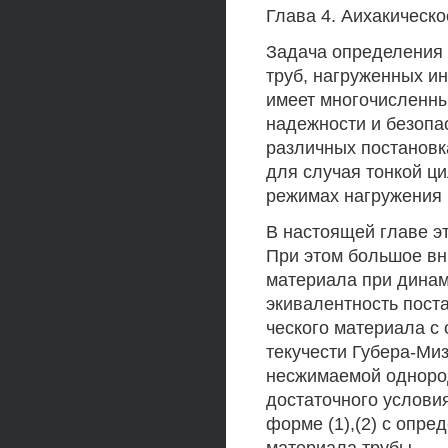
Глава 4. Аихакическ
Задача определения
труб, нагруженных и
имеет многочисленн
надежности и безопа
различных постановк
для случая тонкой ц
режимах нагружения 
В настоящей главе э
При этом большое вн
материала при динам
экивалентность пост
ческого материала 
текучести Губера-Миз
несжимаемой однород
достаточного услови
форме (1),(2) с опр