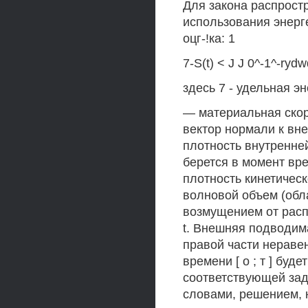
Для закона распростра
использования энерг
оцг-!ка: 1
7-S(t) < J J 0^-1^-rydw
здесь 7 - удельная э
— материальная скор
вектор нормали к вне
плотность внутренней
берется в момент вре
плотность кинетическ
волновой объем (обла
возмущением от рас
t. Внешняя подводим
правой части неравен
времени [ о ; т ] бу
соответствующей зад
словами, решением,