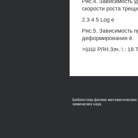
Рис.4. Зависимость 
скорости роста трещ
2.3 4 5 Log е
Рис.5. Зависимость 
деформирования ё.
>ШШ РЛН.Ззч. !.: 18.Т
Библиотека физико-математических 
химических наук.