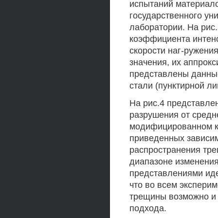
испытаний материало
государственного ун
лаборатории. На рис
коэффициента интенс
скорости наг-ружения
значения, их аппрокс
представлены данные
стали (пунктирной ли
На рис.4 представле
разрушения от средн
модифицированном ко
приведенных зависим
распространения тре
диапазоне изменения
представлениями иде
что во всем экспери
трещины возможно и 
подхода.