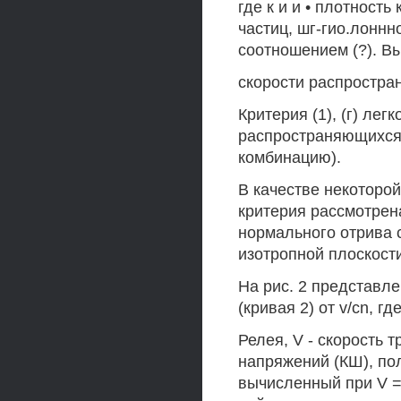
где к и и • плотност
частиц, шг-гио.лоннн
соотношением (?). В
скорости распростра
Критерия (1), (г) ле
распространяющихся 
комбинацию).
В качестве некоторо
критерия рассмотрен
нормального отрива 
изотропной плоскости
На рис. 2 представл
(кривая 2) от v/cn, г
Релея, V - скорость 
напряжений (КШ), по
вычисленный при V =