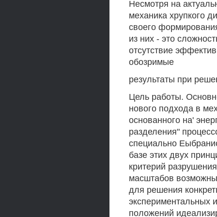
Несмотря на актуаль
механика хрупкого д
своего формирования
из них - это сложнос
отсутствие эффектив
обозримые
результаты при реше
Цель работы. Основн
нового подхода в ме
основанного на' эне
разделения" процесс
специально Еыбранис
базе этих двух прин
критерий разрушения"
масштабов возможных
для решения конкрет
экспериментальных 
положений идеализир