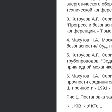
энергетического обор
технической конференц
3. Котоусов А.Г., Се
"Прогресс и безопасн
конференции. - Тюмень
4. Махутов H.A., Мос
безопасности// Суд. пр
5. Котоусов А.Г., Се
трубопроводов. "Сед
прикладной механике"
6. Махутов H.A., Сер
прочности соедините
Ш прочности.- 1991.- H
Рис.1. Постановка за
Kl . KiB Kio' КТо 1