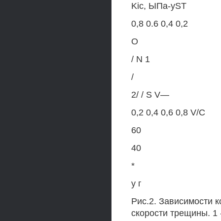
Kic, ЫПа-yST
0,8 0.6 0,4 0,2
О
/ N 1
/
2/ / S V—
0,2 0,4 0,6 0,8 V/C
60
40
*
у г
Рис.2. Зависимости 
скорости трещины. 1 