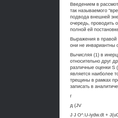
Введением в рассмот
так называемого "вр
подвода внешней энер
очередь, проводить о
полной ей постановке
Выражения в правой ч
они не инвариантны 
Вычисляя (1) в инер
относительно друг д
различные оценки S (t)
является наиболее т
трещины в рамках пр
записать в аналитиче
г
д (JV
J J O^.U-iydw.dt + J(u