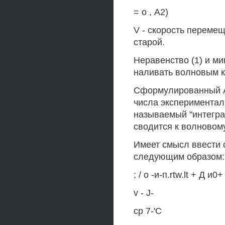
= о , А2)
V - скорость переме
старой.
Неравенство (1) и м
наливать волновым к
Сформулированный А
числа экспериментал
называемый "интегра
сводится к волновому
Имеет смысл ввести 
следующим образом:
; / о -и-п.rtw.lt + Д и0+
v - J-
ср 7-'С