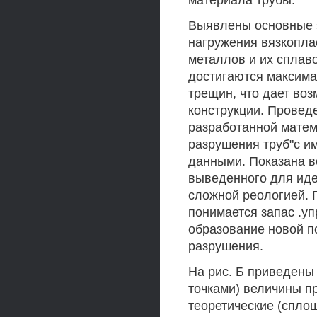
материала трубы.
Выявлены основные 
нагружения вязкопла
металлов и их сплаво
достигаются максим
трещин, что дает во
конструкции. Провед
разработанной мате
разрушения труб"с 
данными. Показана в
выведенного для иде
сложной реологией. 
понимается запас .уп
образование новой по
разрушения.
На рис. Б приведены
точками) величины п
теоретические (сплош