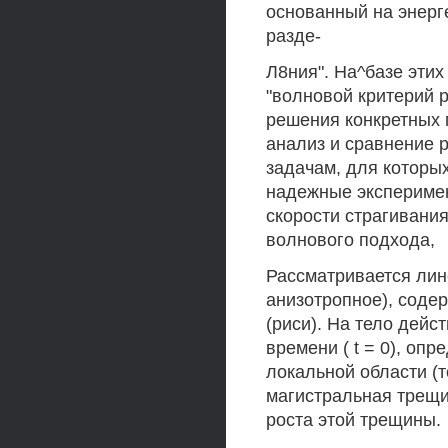
основанный на энерг
разде-
Л8ния". На^базе эти
"волновой критерий 
решения конкретных 
анализ и сравнение 
задачам, для которы
надежные экспериме
скорости страгивания
волнового подхода,
Рассматривается лин
анизотропное), соде
(риси). На тело дейс
времени ( t = 0), оп
локальной области (т
магистральная трещи
роста этой трещины.