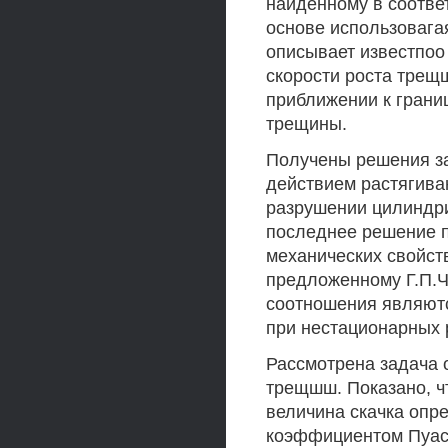
найденному в соответс
основе использовага
описывает известпоо
скорости роста трещ
приближении к грани
трещины.
Получены решения за
действием растягива
разрушении цилиндрич
последнее решение п
механических свойст
предложенному Г.П.Ч
соотношения являютс
при нестационарных 
Рассмотрена задача о
трещшш. Показано, чт
величина скачка опре
коэффициентом Пуас