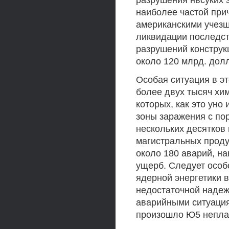
разрушения нвсуких 
наиболее частой при
американскими учезш
ликвидации последст
разрушений констру
около 120 млрд. долла
Особая ситуация в эт
более двух тысяч хи
которых, как это уно
зоны заражения с по
нескольких десятков
магистральных проду
около 180 аварий, н
ущерб. Следует особ
ядерной энергетики в
недостаточной наде
аварийными ситуация
произошло Ю5 непла