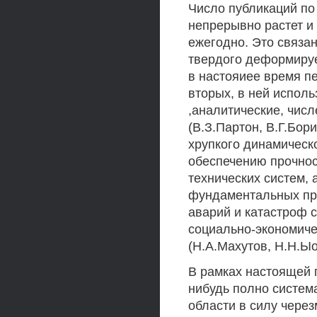
Число публикаций по
непрерывно растет и 
ежегодно. Это связан
твердого деформируе
в настояиее время п
вторых, в ней испол
,аналитические, чис
(В.З.Партон, В.Г.Бори
хрупкого динамическ
обеспечению прочнос
технических систем, 
фундаментальных пр
аварий и катастроф 
социально-экономиче
(Н.А.Махутов, Н.Н.Ыои
В рамках настоящей 
нибудь полно систем
области в силу через