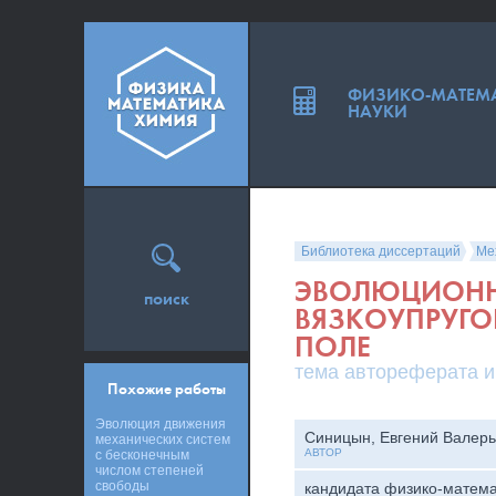
ФИЗИКО-МАТЕМ
НАУКИ
Библиотека диссертаций
Ме
ЭВОЛЮЦИОНН
поиск
ВЯЗКОУПРУГО
ПОЛЕ
тема автореферата и
Похожие работы
Эволюция движения
Синицын, Евгений Валерь
механических систем
АВТОР
с бесконечным
числом степеней
свободы
кандидата физико-матема