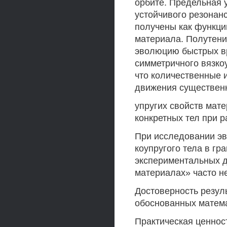
орбите. Предельная 
устойчивого резонан
получены как функци
материала. Полутен
эволюцию быстрых в
симметричного вязкоу
что количественные 
движения существенн
упругих свойств мате
конкретных тел при 
При исследовании эв
коупругого тела в гр
экспериментальных д
материалах» часто н
Достоверность резул
обоснованных матема
Практическая ценност