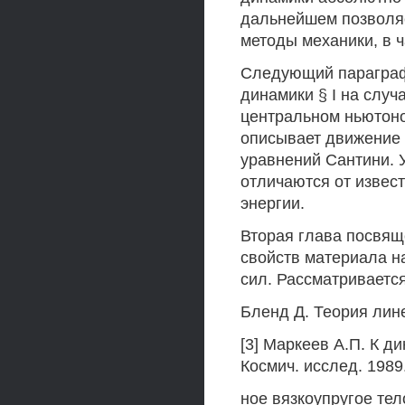
дальнейшем позволяе
методы механики, в ч
Следующий параграф
динамики § I на случ
центральном ньютоно
описывает движение 
уравнений Сантини.
отличаются от изве
энергии.
Вторая глава посвящ
свойств материала н
сил. Рассматриваетс
Бленд Д. Теория лине
[3] Маркеев А.П. К д
Космич. исслед. 1989. 
ное вязкоупругое тел