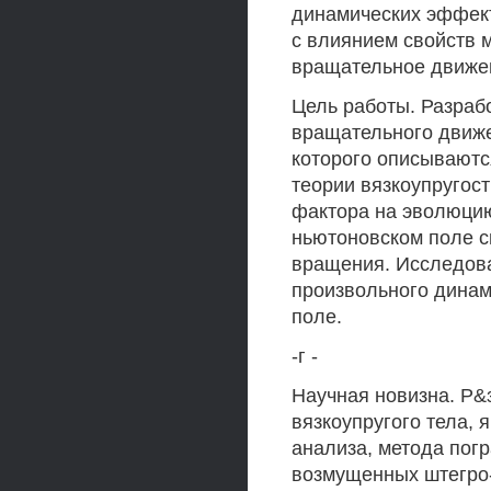
динамических эффект
с влиянием свойств м
вращательное движе
Цель работы. Разраб
вращательного движе
которого описываютс
теории вязкоупругос
фактора на эволюцию
ньютоновском поле с
вращения. Исследов
произвольного динам
поле.
-г -
Научная новизна. Р&
вязкоупругого тела,
анализа, метода пог
возмущенных штегро