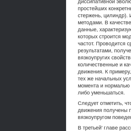
диссипативной эволю
простейших конкретн
стержень, цилиндр).
методами. В качеств
данные, характеризу
которых строится мо
частот. Проводится с
результатами, получе
вязкоупругих свойст
количественные и ка
движения. К примеру
тех же начальных ус
момента и нормалью 
либо уменьшаться.
Следует отметить, ч
движения получены п
вязкоупругом поведе
В третьей' главе ра