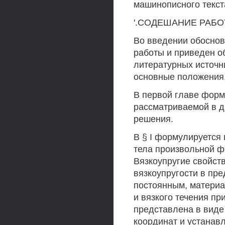
машинописного текста
'.СОДЕШАНИЕ РАБ
Во введении обоснов
работы и приведен о
литературных источн
основные положения,
В первой главе форм
рассматриваемой в д
решения.
В § I формулируется 
тела произвольной ф
Вязкоупругие свойст
вязкоупругости в пр
постоянным, материа
и вязкого течения п
представлена в виде
координат и устанав