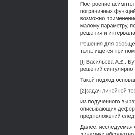
Построение асимптот
пограничных функций 
возможно применение
малому параметру, п
решения и интервала
Решения для обобще
тела, ищется при по
[I] Васильева А.£., 
решений сингулярно 
Такой подход основа
[2]задач линейной те
Из подученного выра
описывающих деформ
предположений следуе
Далее, исследуемая 
динамики абсолютно 