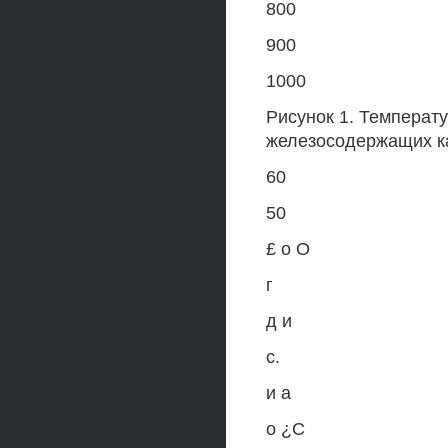
800
900
1000
Рисунок 1. Температу
железосодержащих ка
60
50
£ о О
г
д и
с.
и а
о ¿С