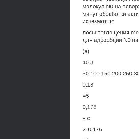
молекул N0 на поверх
минут обработки акт
исчезают по-
лосы поглощения moh
для адсорбции N0 на
(а)
40 J
50 100 150 200 250 30
0,18
=5
0,178
н с
И 0,176