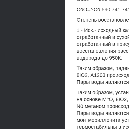
СоО=>Со 590 741 741
Степень восстановлен
1 - Исх.- исходный к
отработанный в сухо
отработанный в прис
восстановления расс
водорода до 950К.
Таким образом, паде
8Ю2, А1203 происход
Пары воды являются 
Таким образом, устан
на основе М^О, 8Ю2,
N0 метаном происход
Пары воды являются
монтмориллонита уст
термостабильны в ис