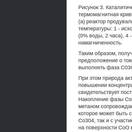
Рисунок 3. Каталитич
термомагнитная крив
(а) реактор продува
температуры: 1 - исх
(0% воды, 2 часа), 4 
намагниченность.
Таким образом, полу
предположение о том
выполнять фаза С03
При этом природа ак
повышении концентрац
свидетельствует пос
Накопление фазы СоО
метаном сопровождае
которое может быть 
Со304, так и с учас
на поверхности СоО 