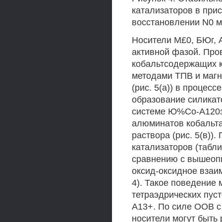
катализаторов в при
восстановлении N0 м
Носители М£0, БЮг, 
активной фазой. Про
кобальтсодержащих к
методами ТПВ и магн
(рис. 5(а)) в процес
образование силикат
системе Ю%Со-А120з 
алюминатов кобальта 
раствора (рис. 5(в))
катализаторов (таблиц
сравнению с вышеоп
оксид-оксидное взаи
4). Такое поведение 
тетраэдрических пуст
А13+. По силе ООВ 
носители могут быть