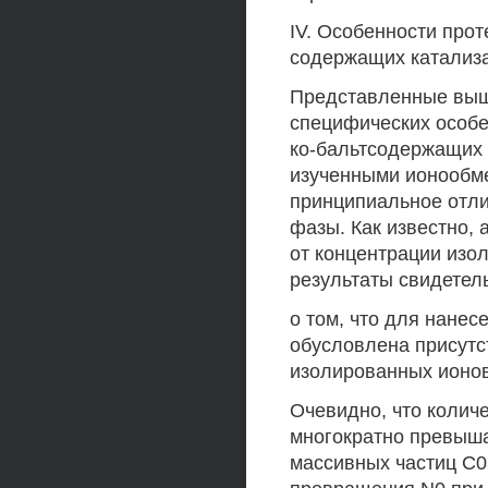
IV. Особенности про
содержащих катализа
Представленные выше
специфических особе
ко-бальтсодержащих 
изученными ионообм
принципиальное отли
фазы. Как известно,
от концентрации изо
результаты свидетел
о том, что для нанес
обусловлена присутс
изолированных ионов
Очевидно, что колич
многократно превыша
массивных частиц С