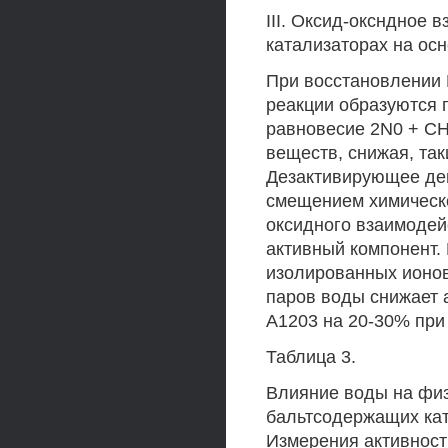
III. Оксид-оксндное
катализаторах на осн
При восстановлении 
реакции образуются 
равновесие 2N0 + СН
веществ, снижая, та
Дезактивирующее дей
смещением химическо
оксидного взаимодей
активный компонент.
изолированных ионов
паров воды снижает 
А1203 на 20-30% при 
Таблица 3.
Влияние воды на физ
бальтсодержащих кат
Измерения активност