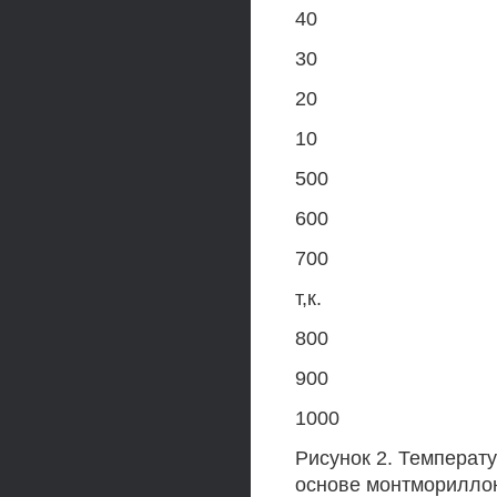
40
30
20
10
500
600
700
т,к.
800
900
1000
Рисунок 2. Температ
основе монтморилло