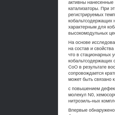
активны нанесенные 
катализаторы. При э
регистрируемых темп
кобальтсодержащих н
характерным для ко
высокомодульных це
На основе исследова
на состав и свойств
что в стационарных 
кобальтсодержащих с
СоО в результате во
сопровождается крат
может быть связано к
с повышением дефект
молекул N0, хемосор
нитрозиль-ных компл
Впервые обнаружено,