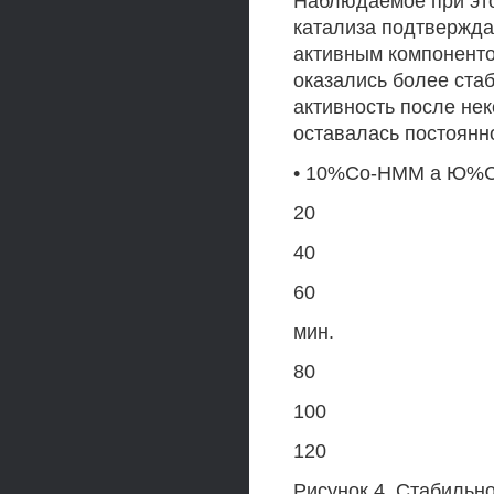
Наблюдаемое при это
катализа подтвержда
активным компоненто
оказались более стаб
активность после не
оставалась постоянно
• 10%Со-НММ а Ю%С
20
40
60
мин.
80
100
120
Рисунок 4. Стабильн