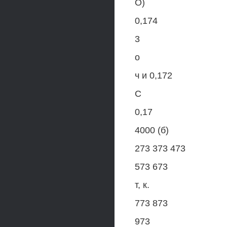
О)
0,174
3
о
ч и 0,172
С
0,17
4000 (б)
273 373 473
573 673
т, к.
773 873
973