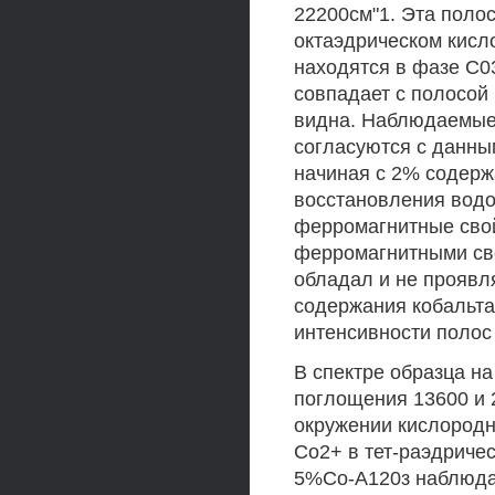
22200см"1. Эта поло
октаэдрическом кисл
находятся в фазе С0
совпадает с полосой
видна. Наблюдаемые
согласуются с данным
начиная с 2% содерж
восстановления водо
ферромагнитные сво
ферромагнитными св
обладал и не проявл
содержания кобальта
интенсивности полос
В спектре образца н
поглощения 13600 и 
окружении кислородн
Со2+ в тет-раэдриче
5%Со-А120з наблюда