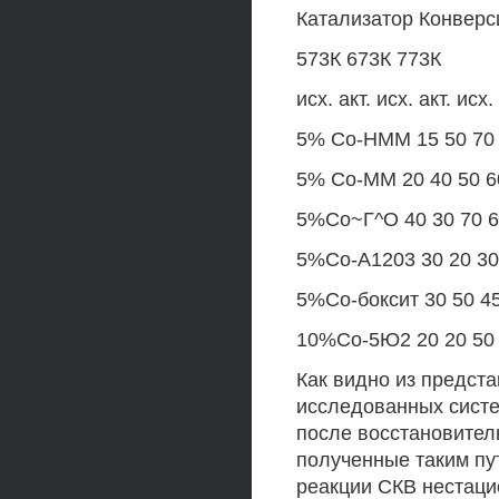
Катализатор Конверс
573К 673К 773К
исх. акт. исх. акт. исх. 
5% Со-НММ 15 50 70 
5% Со-ММ 20 40 50 6
5%Со~Г^О 40 30 70 6
5%Со-А1203 30 20 30
5%Со-боксит 30 50 45
10%Со-5Ю2 20 20 50 
Как видно из предст
исследованных сист
после восстановитель
полученные таким пу
реакции СКВ нестацио