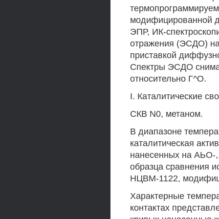
термопрограммируемо
модифицированной дл
ЭПР, ИК-спектроскоп
отражения (ЭСДО) н
приставкой диффузно
Спектры ЭСДО снимал
относительно Г^О.
I. Каталитические св
СКВ N0, метаном.
В диапазоне температ
каталитическая акти
нанесенных на АЬО-,,
образца сравнения и
НЦВМ-1122, модифиц
Характерные темпера
контактах представле