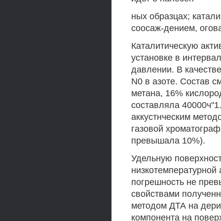
ных образцах; катал
соосаж-дением, огов
Каталитическую акти
установке в интерва
давлении. В качеств
N0 в азоте. Состав 
метана, 16% кислород
составляла 40000ч"1
аккустнческим метод
газовой хроматограф
превышала 10%).
Удельную поверхност
низкотемпературной 
погрешность не прев
свойствами полученн
методом ДТА на дери
компонента на повер