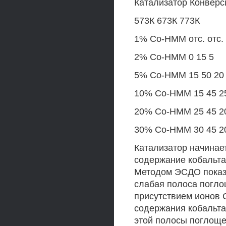
Катализатор Конверси
573К 673К 773К
1% Со-НММ отс. отс. 
2% Со-НММ 0 15 5
5% Со-НММ 15 50 20
10% Со-НММ 15 45 2
20% Со-НММ 25 45 2
30% Со-НММ 30 45 2
Катализатор начинает
содержание кобальта
Методом ЭСДО показ
слабая полоса погло
присутствием ионов 
содержания кобальта
этой полосы поглоще