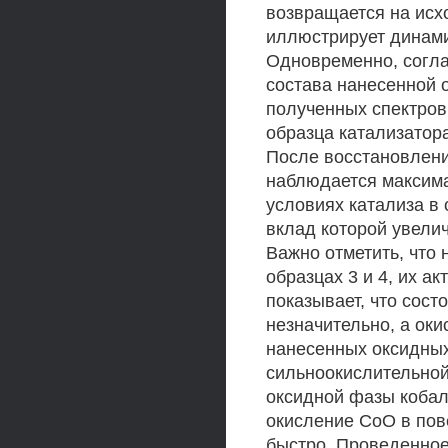
возвращается на исхо
иллюстрирует динами
Одновременно, согл
состава нанесенной о
полученных спектров 
образца катализатора
После восстановлени
наблюдается максима
условиях катализа в
вклад которой увели
Важно отметить, что
образцах 3 и 4, их а
показывает, что сост
незначительно, а ок
нанесенных оксидных
сильноокислительной
оксидной фазы кобал
окисление СоО в пов
быстро. Проведенное