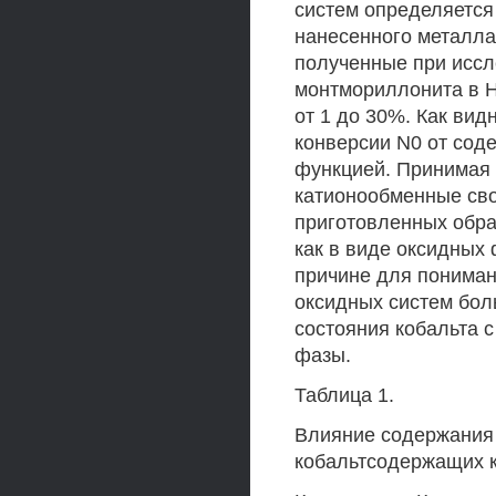
систем определяется
нанесенного металла
полученные при иссл
монтмориллонита в Н
от 1 до 30%. Как ви
конверсии N0 от сод
функцией. Принимая
катионообменные сво
приготовленных обра
как в виде оксидных 
причине для пониман
оксидных систем бол
состояния кобальта 
фазы.
Таблица 1.
Влияние содержания 
кобальтсодержащих к