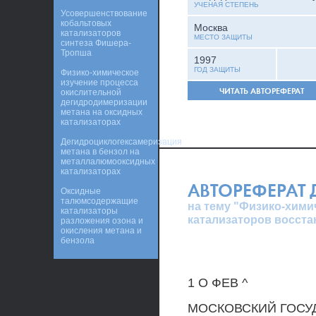
УЧЕНАЯ СТЕПЕНЬ
Усовершенствование
кобальтовых
Москва
катализаторов
МЕСТО ЗАЩИТЫ
синтеза Фишера-
Тропша
1997
ГОД ЗАЩИТЫ
Физико-химическое
изучение процесса
ЧИТАТЬ АВТОРЕФЕРАТ
окислительной
дегидродимеризации
метана на оксидных
катализаторах
Дегидроциклогексамеризация
метана в бензол на
металлалюмооксидных
катализаторах
АВТОРЕФЕРАТ
Оксидные
талюмсодержащие
на тему "Физико-хими
катализаторы
катализаторов восста
разложения озона и
окисления метана и
бензола
1 О ФЕВ ^
МОСКОВСКИЙ ГОСУ