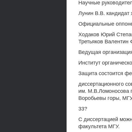
Научные руководител
Лунин В.В. кандидат х
Официальные оппонен
Ходаков Юрий Степано
Третьяков Валентин
Ведущая организаци
Институт органическо
Защита состоится фе
диссертационного со
им. М.В.Ломоносова п
Воробьевы горы, МГУ,
33?
С диссертацией можн
факультета МГУ.