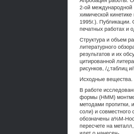
Апробация работы. О
2-ой международной
химической кинетике 
1995г.). Публикации
печатных работах и о
Структура и объем ра
литературного обзора
результатов и их обс
цитированной литера
рисунков, /¿таблиц 
Исходные вещества. 
В работе исследован
формы (НММ) монтмо
методами пропитки, и
соли) и совместного
обозначены а%М-Носи
пересчете на металл,
идет о нанесен-