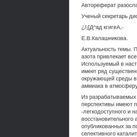
Автореферат разосла
Ученый секретарь дис
¿/¡[Д^ад кгигеА,-
Е.В.Калашникова.
Актуальность темы. 
азота привлекает вс
Используемый в нас
имеет ряд существен
окружающей среды в 
аммиака в атмосферу
Из разрабатываемых
перспективы имеют п
-легкодоступного и н
восстановительного а
опубликованных за по
селективного катали