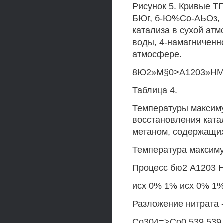
Рисунок 5. Кривые Т
БЮг, б-Ю%Со-АЬОз, в
катализа в сухой атм
воды, 4-намагниченно
атмосфере.
8Ю2»М§0>А1203»НМ
Таблица 4.
Температуры максим
восстановления ката
метаном, содержащих
Температура максиму
Процесс бю2 А1203
исх 0% 1% исх 0% 1
Разложение нитрата - - -
Со304=>Со0 539 539 