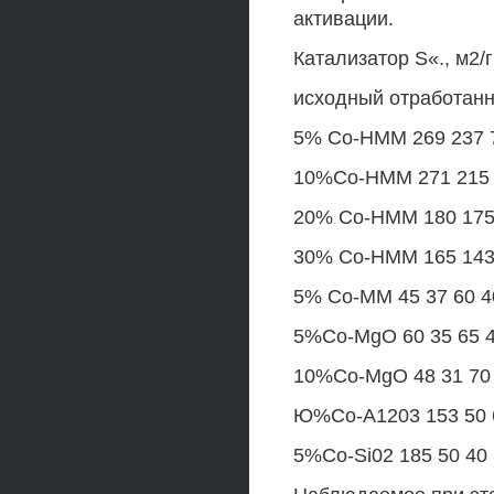
активации.
Катализатор S«., м2/
исходный отработа
5% Со-НММ 269 237 
10%Со-НММ 271 215 
20% Со-НММ 180 175
30% Со-НММ 165 143
5% Со-ММ 45 37 60 4
5%Co-MgO 60 35 65 
10%Co-MgO 48 31 70
Ю%Со-А1203 153 50 
5%Co-Si02 185 50 40