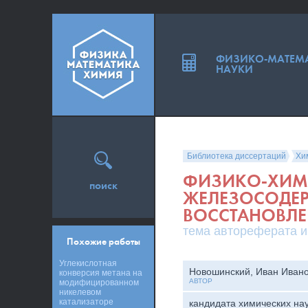
ФИЗИКО-МАТЕМ
НАУКИ
Библиотека диссертаций
Хи
ФИЗИКО-ХИМИ
поиск
ЖЕЛЕЗОСОДЕ
ВОССТАНОВЛЕ
тема автореферата и
Похожие работы
Углекислотная
Новошинский, Иван Иван
конверсия метана на
АВТОР
модифицированном
никелевом
катализаторе
кандидата химических на