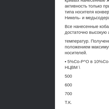
кривых нанесенные 
активность только пр
типа носителя конве
Никель- и медьсодер
Все нанесенные коб
достаточно высокую 
температур. Получен
положением максимум
носителей.
• 5%Со-Р^О в 10%Со
НЦВМ \
500
600
700
Т.К.