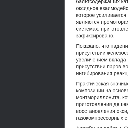
бальтсодержащих кат
оксидное взаимодейс
которое усиливается
являются промоторам
системах, приготовл
зафиксировано.
Показано, что паден
присутствии железос
увеличением вклада 
присутствии паров в
ингибирования реакц
Практическая значим
композиции на основе
монтмориллонита, ко
приготовления деше
восстановления окси
газокомпрессорных с