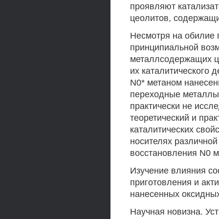
проявляют катализа
цеолитов, содержащи
Несмотря на обилие 
принципиальной возм
металлсодержащих це
их каталитического 
N0* метаном нанесен
переходные металлы 
практически не иссл
теоретический и пра
каталитических свой
носителях различной
восстановления N0 м
Изучение влияния со
приготовления и акти
нанесенных оксидных
Научная новизна. Ус