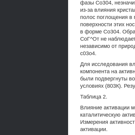
фазы Со304, незначи
из-за влияния крист
полос поглощения в п
поверхности этих нос
в форме Со304. Обра
СоГ^От не наблюдает
независимо от приро
с03о4.
Для исследования вл
компонента на актив
были подвергнуты во
условиях (803К). Рез
Таблица 2.
Влияние активации ме
каталитическую акти
Измерения активност
активации.