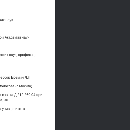
их наук
ой Академии наук
еских наук, профессор
фессор Еремин Л.П.
оносова (г. Москва)
о совета Д 212.269.04 при
а, 30.
о университета