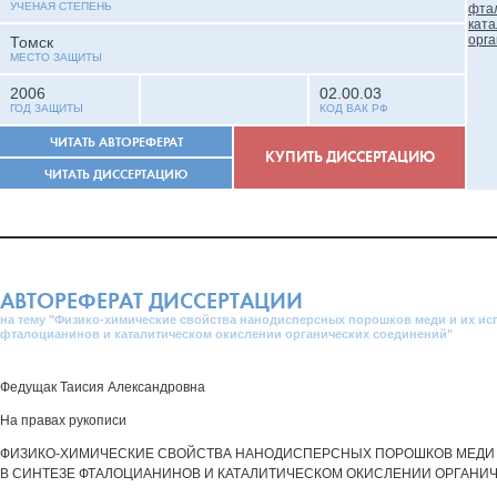
УЧЕНАЯ СТЕПЕНЬ
Томск
МЕСТО ЗАЩИТЫ
2006
02.00.03
ГОД ЗАЩИТЫ
КОД ВАК РФ
ЧИТАТЬ АВТОРЕФЕРАТ
КУПИТЬ ДИССЕРТАЦИЮ
ЧИТАТЬ ДИССЕРТАЦИЮ
АВТОРЕФЕРАТ ДИССЕРТАЦИИ
на тему "Физико-химические свойства нанодисперсных порошков меди и их ис
фталоцианинов и каталитическом окислении органических соединений"
Федущак Таисия Александровна
На правах рукописи
ФИЗИКО-ХИМИЧЕСКИЕ СВОЙСТВА НАНОДИСПЕРСНЫХ ПОРОШКОВ МЕДИ 
В СИНТЕЗЕ ФТАЛОЦИАНИНОВ И КАТАЛИТИЧЕСКОМ ОКИСЛЕНИИ ОРГАНИ