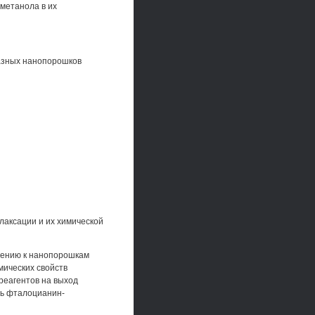
метанола в их
фазных нанопорошков
лаксации и их химической
шению к нанопорошкам
мических свойств
реагентов на выход
ть фталоцианин-