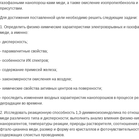
газофазными нанопорош-ками меди, а также окисление изопропилбензола и 
присутствии.
Для достижения поставленной цели необходимо решить следующие задачи:
1. Определить физико-химические характеристики электровзрывных и газо
меди, а именно:
- дисперсность;
- парамагнитные свойства;
- особенности ИК спектров;
- содержание примесей железа;
- закономерности окисления на воздухе;
- химические свойства активных центров на поверхности;
- проследить изменения входных характеристик нанопорошков в процессе ре
деградации во времени.
2. Исследовать реакционную способность 1,3-дииминоизоиндолина по отно
меди различного типа и дисперсности; выполнить анализ влияния физико-хи
нанореагентов, температуры реакции, природы растворителя, соотношения 
фтало-цианина меди, размер и форму его кристаллов и фоточувствительнос
содержащих слоистых проводников.