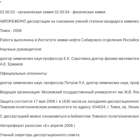
*
02.00.03 - органическая химия 02.00.04 - физическая химия
АВТОРЕФЕРАТ диссертации на соискание ученой степени кандидата химическ
Томск - 2006
Работа выполнена в Институте химии нефти Сибирского отделения Российск
Научные руководители:
доктор химических наук профессор Е.Е. Сироткина доктор физико-математич
А.Е. Ермаков
Официальные оппоненты:
доктор химических наук, профессор Петров Л.А. доктор химических наук, про
Ведущая организация: Московский государственный университет им. М.В. Лом
Защита состоится 17 мая 2006 г. в 1630 часов на заседании диссертационног
Томском политехническом университете по адресу: 634034, г. Томск, пр. Ленин
С диссертацией можно ознакомиться в библиотеке Томского политехническог
Автореферат разослан «£» апреля 2006 г.
Ученый секретарь диссертационного совета