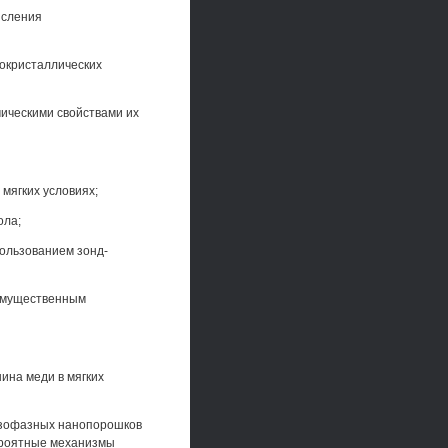
исления
нокристаллических
мическими свойствами их
мягких условиях;
ола;
пользованием зонд-
еимущественным
ина меди в мягких
азофазных нанопорошков
ероятные механизмы