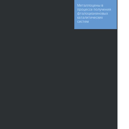
Металлоцены в
процессе получения
фталоцианиновых
каталитических
систем