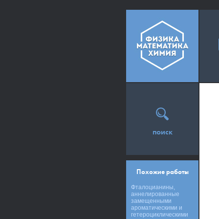
поиск
Похожие работы
Фталоцианины,
аннелированные
замещенными
ароматическими и
гетероциклическими