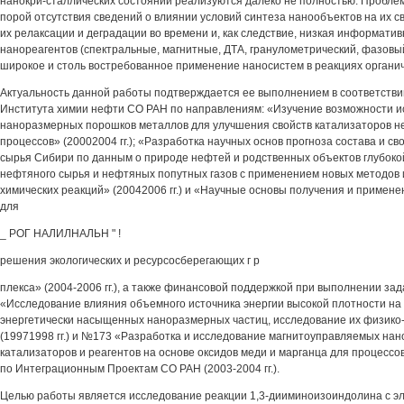
нанокри-сталлических состояний реализуются далеко не полностью. Пробле
порой отсутствия сведений о влиянии условий синтеза нанообъектов на их с
их релаксации и деградации во времени и, как следствие, низкая информати
нанореагентов (спектральные, магнитные, ДТА, гранулометрический, фазовый 
широкое и столь востребованное применение наносистем в реакциях органич
Актуальность данной работы подтверждается ее выполнением в соответств
Института химии нефти СО РАН по направлениям: «Изучение возможности 
наноразмерных порошков металлов для улучшения свойств катализаторов 
процессов» (20002004 гг.); «Разработка научных основ прогноза состава и св
сырья Сибири по данным о природе нефтей и родственных объектов глубоко
нефтяного сырья и нефтяных попутных газов с применением новых методов
химических реакций» (20042006 гг.) и «Научные основы получения и примен
для
_ РОГ НАЛИЛНАЛЬН " !
решения экологических и ресурсосберегающих г р
плекса» (2004-2006 гг.), а также финансовой поддержкой при выполнении за
«Исследование влияния объемного источника энергии высокой плотности на
энергетически насыщенных наноразмерных частиц, исследование их физико-
(19971998 гг.) и №173 «Разработка и исследование магнитоуправляемых нан
катализаторов и реагентов на основе оксидов меди и марганца для процессо
по Интеграционным Проектам СО РАН (2003-2004 гг.).
Целью работы является исследование реакции 1,3-дииминоизоиндолина с э