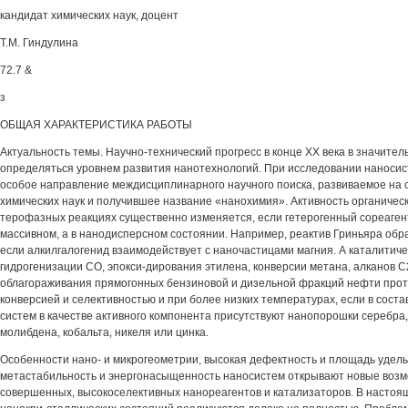
кандидат химических наук, доцент
Т.М. Гиндулина
72.7 &
з
ОБЩАЯ ХАРАКТЕРИСТИКА РАБОТЫ
Актуальность темы. Научно-технический прогресс в конце XX века в значител
определяться уровнем развития нанотехнологий. При исследовании наноси
особое направление междисциплинарного научного поиска, развиваемое на 
химических наук и получившее название «нанохимия». Активность органически
терофазных реакциях существенно изменяется, если гетерогенный сореагент
массивном, а в нанодисперсном состоянии. Например, реактив Гриньяра обра
если алкилгалогенид взаимодействует с наночастицами магния. А каталитич
гидрогенизации СО, эпокси-дирования этилена, конверсии метана, алканов С
облагораживания прямогонных бензиновой и дизельной фракций нефти прот
конверсией и селективностью и при более низких температурах, если в сос
систем в качестве активного компонента присутствуют нанопорошки серебра,
молибдена, кобальта, никеля или цинка.
Особенности нано- и микрогеометрии, высокая дефектность и площадь удель
метастабильность и энергонасыщенность наносистем открывают новые возм
совершенных, высокоселективных нанореагентов и катализаторов. В насто