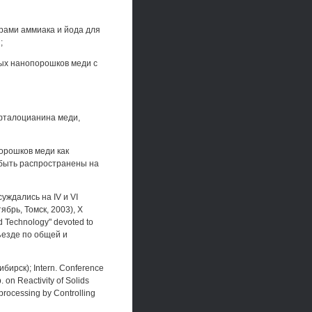
рами аммиака и йода для
;
ых нанопорошков меди с
-фталоцианина меди,
орошков меди как
т быть распространены на
ждались на IV и VI
брь, Томск, 2003), X
d Technology" devoted to
съезде по общей и
ирск); Intern. Conference
 on Reactivity of Solids
processing by Controlling