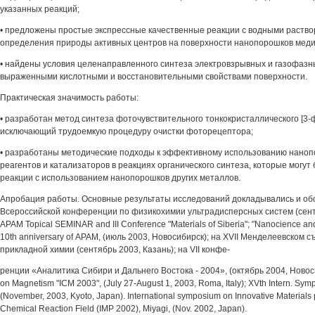
указанных реакций;
• предложены простые экспрессные качественные реакции с водными раство
определения природы активных центров на поверхности нанопорошков меди
• найдены условия целенаправленного синтеза электровзрывных и газофазн
выраженными кислотными и восстановительными свойствами поверхности.
Практическая значимость работы:
• разработан метод синтеза фоточувствительного тонкокристаллического [3
исключающий трудоемкую процедуру очистки фоторецептора;
• разработаны методические подходы к эффективному использованию наноп
реагентов и катализаторов в реакциях органического синтеза, которые могу
реакции с использованием нанопорошков других металлов.
Апробация работы. Основные результаты исследований докладывались и обсу
Всероссийской конференции по физикохимии ультрадисперсных систем (сентя
АРАМ Topical SEMINAR and III Conference "Materials of Siberia"; "Nanocience an
10th anniversary of АРАМ, (июль 2003, Новосибирск); на XVII Менделеевском 
прикладной химии (сентябрь 2003, Казань); на VII конфе-
ренции «Аналитика Сибири и Дальнего Востока - 2004», (октябрь 2004, Новосиб
on Magnetism "ICM 2003", (July 27-August 1, 2003, Roma, Italy); XVth Intern. Symp.
(November, 2003, Kyoto, Japan). International symposium on Innovative Materials 
Chemical Reaction Field (IMP 2002), Miyagi, (Nov. 2002, Japan).