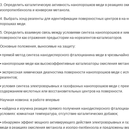
3. Определить каталитическую активность нанопорошков меди в реакциях ок
изопропилбензола и конверсии метанола.
4. Выбрать зонд-реагенты для идентификации поверхностных центров в на-
порошках меди.
5. Определить взаимную связь между условиями синтеза нанопорошков и хи
поверхности как отражения предыстории на-нореагентов-катализаторов.
Основные положения, выносимые на защиту:
• прямой метод синтеза нанодисперсного фталоцианина меди в чрезвычайно 
• нанопорошки меди как высокоэффективные катализаторы окисления метан
• экспрессная химическая диагностика поверхности нанопорошков меди с ис
реагентов;
• условия синтеза электровзрывных и газофазных нанопорошков меди с пр
содержанием кислотных или восстановительных центров на поверхности.
Научная новизна: в работе впервые
• найдена и изучена реакция прямого получения нанодисперсного фталоциан
условиях: комнатная температура, отсутствие каталитических добавок;
• обнаружен эффект мощного активирующего действия электровзрывных и г
меди в реакциях окисления метанола и изопро-пилбензола и предложены в