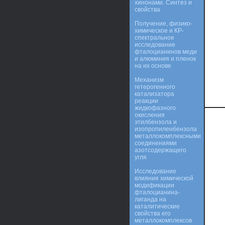
хинонами. Синтез и
свойства
Получение, физико-
химическое и КР-
спектральное
исследование
фталоцианинов меди
и алюминия и пленок
на их основе
Механизм
гетерогенного
катализатора
реакции
жидкофазного
окисления
этилбензола и
изопропиленбензола
металлокомплексными
соединениями
азотсодержащего
угля
Исследование
влияния химической
модификации
фталоцианина-
лиганда на
каталитические
свойства его
металлокомплексов