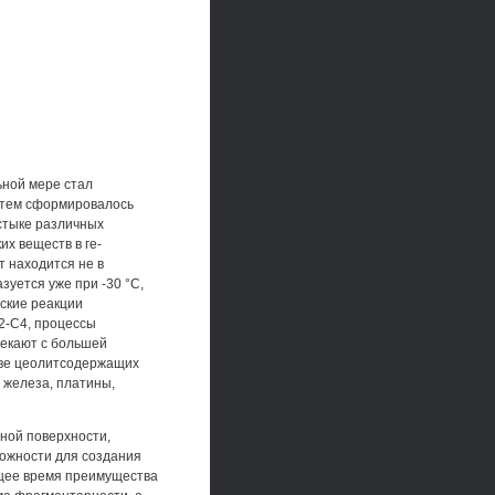
ьной мере стал
стем сформировалось
стыке различных
х веществ в ге-
 находится не в
зуется уже при -30 °С,
еские реакции
2-С4, процессы
екают с большей
таве цеолитсодержащих
 железа, платины,
ной поверхности,
ожности для создания
ящее время преимущества