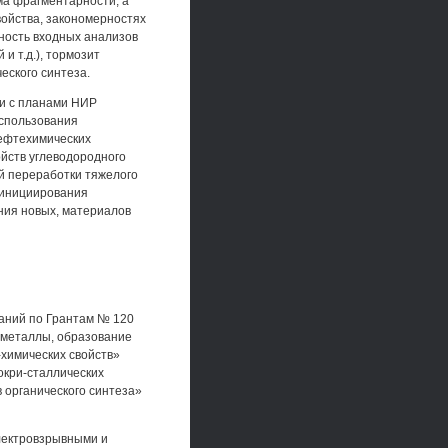
ма фрагментарности, а
войства, закономерностях
вность входных анализов
и т.д.), тормозит
еского синтеза.
ии с планами НИР
использования
нефтехимических
ойств углеводородного
й переработки тяжелого
 инициирования
ения новых, материалов
даний по Грантам № 120
 металлы, образование
химических свойств»
окри-сталлических
в органического синтеза»
лектровзрывными и