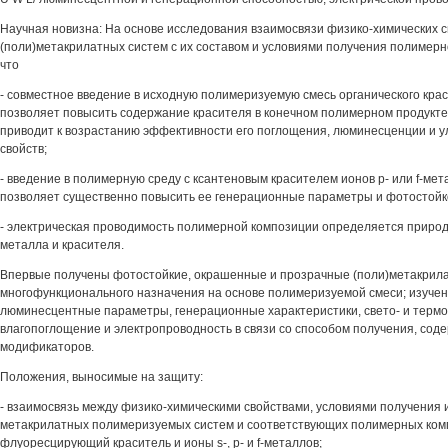
Научная новизна: На основе исследования взаимосвязи физико-химических с
(поли)метакрилатных систем с их составом и условиями получения полимер
что
- совместное введение в исходную полимеризуемую смесь органического кра
позволяет повысить содержание красителя в конечном полимерном продукте, 
приводит к возрастанию эффективности его поглощения, люминесценции и 
свойств;
- введение в полимерную среду с ксантеновым красителем ионов р- или f-мет
позволяет существенно повысить ее генерационные параметры и фотостойк
- электрическая проводимость полимерной композиции определяется приро
металла и красителя.
Впервые получены фотостойкие, окрашенные и прозрачные (поли)метакрил
многофункционального назначения на основе полимеризуемой смеси; изучен
люминесцентные параметры, генерационные характеристики, свето- и термо
влагопоглощение и электропроводность в связи со способом получения, сод
модификаторов.
Положения, выносимые на защиту:
- взаимосвязь между физико-химическими свойствами, условиями получения 
метакрилатных полимеризуемых систем и соответствующих полимерных ком
флуоресцирующий краситель и ионы s-, р- и f-металлов;