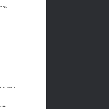
телей.
етакрилата,
иций.