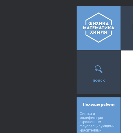
поиск
Похожие работы
Синтез и
модификация
окрашенных
флуоресцирующими
красителями