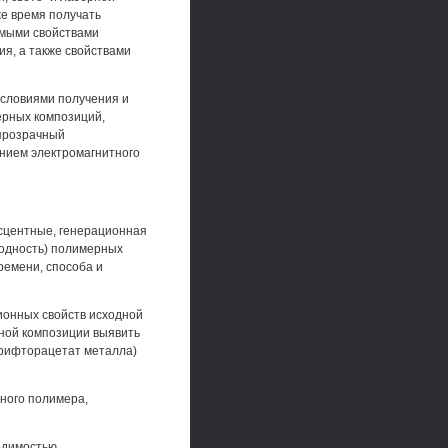
же время получать
емыми свойствами
я, а также свойствами
условиями получения и
ерных композиций,
 прозрачный
нием электромагнитного
есцентные, генерационная
водность) полимерных
ремени, способа и
ионных свойств исходной
ной композиции выявить
трифторацетат металла)
нного полимера,
одимостью.