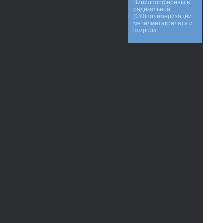
Винилпорфирины в
радикальной
(CO)полимеризации
метилметакрилата и
стирола