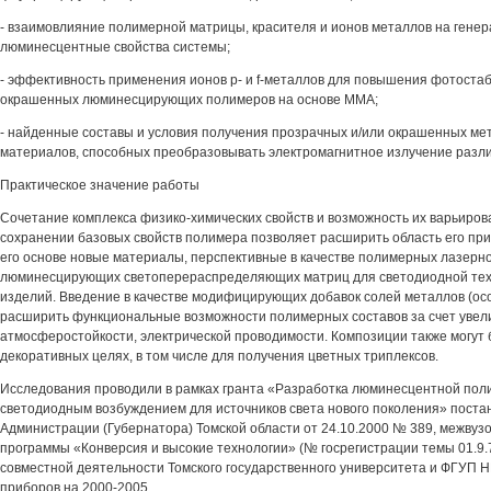
- взаимовлияние полимерной матрицы, красителя и ионов металлов на генер
люминесцентные свойства системы;
- эффективность применения ионов р- и f-металлов для повышения фотоста
окрашенных люминесцирующих полимеров на основе ММА;
- найденные составы и условия получения прозрачных и/или окрашенных м
материалов, способных преобразовывать электромагнитное излучение разли
Практическое значение работы
Сочетание комплекса физико-химических свойств и возможность их варьиро
сохранении базовых свойств полимера позволяет расширить область его при
его основе новые материалы, перспективные в качестве полимерных лазерно
люминесцирующих светоперераспределяющих матриц для светодиодной техн
изделий. Введение в качестве модифицирующих добавок солей металлов (ос
расширить функциональные возможности полимерных составов за счет увел
атмосферостойкости, электрической проводимости. Композиции также могут 
декоративных целях, в том числе для получения цветных триплексов.
Исследования проводили в рамках гранта «Разработка люминесцентной пол
светодиодным возбуждением для источников света нового поколения» поста
Администрации (Губернатора) Томской области от 24.10.2000 № 389, межвуз
программы «Конверсия и высокие технологии» (№ госрегистрации темы 01.9
совместной деятельности Томского государственного университета и ФГУП
приборов на 2000-2005.