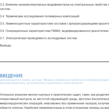
3.3. Влияние низкомолекулярных модификаторов на спектральные свойства
систем.
3.4. Термические исследования полимерных композиций.
3.5. Люминесцентные характеристики составов с флуоресцирующими красит
3.6. Генерационные характеристики ПММА, модифицированного красителем 
3.7. Электрическая проводимость исследуемых систем.
Выводы.
ВВЕДЕНИЕ
диссертация по химии, на тему "Физико-химические свойства полимеризующихс
метилметакрилата, органического красителя и соли металла"
Успешное решение многих научных и практических задач, таких, как разделе
оперативный контроль за чистотой окружающей среды, фотолиз биологическ
микрохирургических операций, невозможно без применения лазеров, излучаю
области спектра. Наиболее привлекательны в этом отношении лазеры на кр