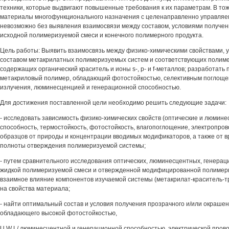
техники, которые выдвигают повышенные требования к их параметрам. В то
материалы многофункционального назначения с целенаправленно управля
невозможно без выявления взаимосвязи между составом, условиями получени
исходной полимеризуемой смеси и конечного полимерного продукта.
Цель работы: Выявить взаимосвязь между физико-химическими свойствами, 
составом метакрилатных полимеризуемых систем и соответствующих полим
содержащих органический краситель и ионы s-, р- и f-металлов; разработать
метакриловый полимер, обладающий фотостойкостью, селективным поглоще
излучения, люминесценцией и генерационной способностью.
Для достижения поставленной цели необходимо решить следующие задачи:
- исследовать зависимость физико-химических свойств (оптические и люмин
способность, термостойкость, фотостойкость, влагопоглощение, электропро
образцов от природы и концентрации вводимых модификаторов, а также от в
полноты отверждения полимеризуемой системы;
- путем сравнительного исследования оптических, люминесцентных, генерац
жидкой полимеризуемой смеси и отвержденной модифицированной полимер
взаимное влияние компонентов изучаемой системы (метакрилат-краситель-
на свойства материала;
- найти оптимальный состав и условия получения прозрачного и/или окраше
обладающего высокой фотостойкостью,
U W L/ люминесцентной и генерационной способностью, электрической пров