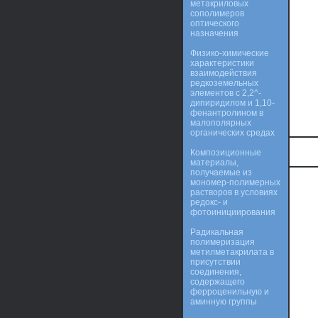
метакриловых
сополимеров
оптического
назначения
Физико-химические
характеристики
взаимодействия
редкоземельных
элементов с 2,2^-
дипиридилом и 1,10-
фенантролином в
малополярных
органических средах
Композиционные
материалы,
получаемые из
мономер-полимерных
растворов в условиях
редокс- и
фотоинициирования
Радикальная
полимеризация
метилметакрилата в
присутствии
соединения,
содержащего
ферроценильную и
аминную группы