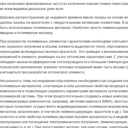
при нескольких фиксированных частотах излучения накачки плавно перестра
во всем видимом диапазоне длин волн.
Широкое распространение до недавнего времени имели лазеры на основе жи
удобны лазеры на красителях с твердотельными активными элементами. В к
быть использованы полимерные материал. Наиболее просто люминесцирующ
введены в полимерную матрицу.
При разработке полимерных элементов с красителями необходимо учитывать,
них лазерного излучения в объеме элемента выделяется тепло, обусловле
переходами возбужденных молекул красителя. Это приводит к возникновен
искажений в элементе, влияющих на его оптические характеристики. С учетом
обладают малым коэффициентом теплопроводности и большим температур
показателя преломления, влияние тепловых искажений может быть весьма 
учитываться при разработке оптического элемента.
Актуальность темы исследования обусловлена необходимостью создания н
полимерных материалов, сочетающих в себе различные свойства входящих 
компонентов и позволяющих управлять параметрами материала путем изме
полимерной системы. При этом предпочтительнее создавать новые композиц
полимеризуемых компонентов, например, метилметакрилата (ММА), простых 
которые позволяют осуществлять модифицирование полимеров низкомолеку
металлов, органические, в том числе люминесцирующие, красители и др.). Т
сочетать в себе свойства полимера (высокая базовая прозрачность) и модиф
пропускание или поглощение электромагнитного излучения, люминесценция,
проводимость и др.). Они представляют интерес для нужд оптики, электроники