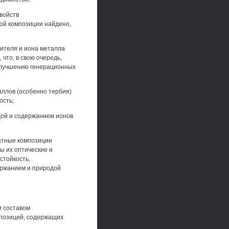
войств
ной композиции найдено,
сителя и иона металла
что, в свою очередь,
улучшению генерационных
аллов (особенно тербия)
ость;
дой и содержанием ионов
атные композиции
ы их оптические и
стойкость,
ержанием и природой
и составом
позиций, содержащих