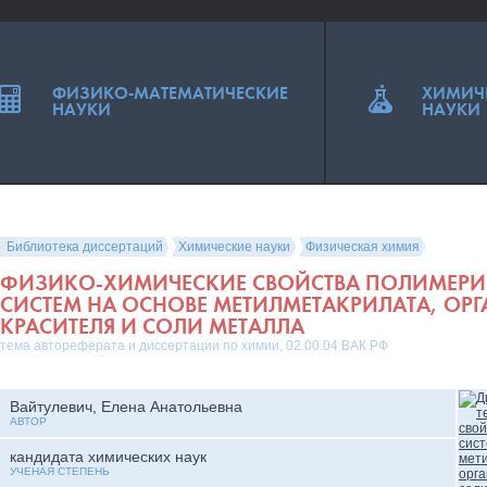
ФИЗИКО-МАТЕМАТИЧЕСКИЕ
ХИМИЧ
НАУКИ
НАУКИ
Библиотека диссертаций
Химические науки
Физическая химия
ФИЗИКО-ХИМИЧЕСКИЕ СВОЙСТВА ПОЛИМЕР
СИСТЕМ НА ОСНОВЕ МЕТИЛМЕТАКРИЛАТА, ОР
КРАСИТЕЛЯ И СОЛИ МЕТАЛЛА
тема автореферата и диссертации по химии, 02.00.04 ВАК РФ
Вайтулевич, Елена Анатольевна
АВТОР
кандидата химических наук
УЧЕНАЯ СТЕПЕНЬ