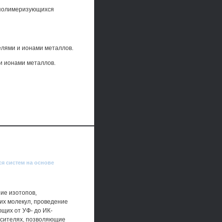
 полимеризующихся
елями и ионами металлов.
и ионами металлов.
я систем на основе
ние изотопов,
их молекул, проведение
щих от УФ- до ИК-
асителях, позволяющие