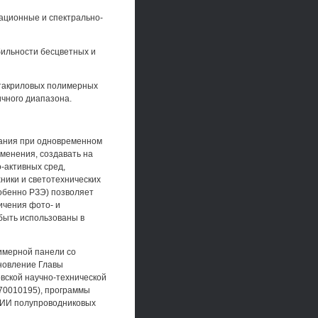
ационные и спектрально-
бильности бесцветных и
етакриловых полимерных
чного диапазона.
вания при одновременном
менения, создавать на
-активных сред,
ики и светотехнических
обенно РЗЭ) позволяет
ичения фото- и
быть использованы в
имерной панели со
новление Главы
овской научно-технической
.70010195), программы
 НИИ полупроводниковых