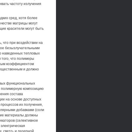
ивать частоту излучения
дких сред, хотя более
ачестве матрицы могут
ие красители могут быть
 что при воздействии на
нное безызлучательными
ию наведенных тепловых
 того, что полимеры
ным коэффициентом
существенным и должно
овых функциональных
в полимерную композицию
нения состава
ии на основе доступных
процессов их получения,
лярными добавками (соли
акие материалы должны
икаторов (селективное
 электрическая
, свето- и лазерной