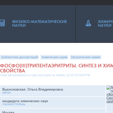
ФИЗИКО-МАТЕМАТИЧЕСКИЕ
ХИМИЧ
НАУКИ
НАУКИ
Библиотека диссертаций
Химические науки
Органическая химия
ФОСФО(III)ТРИПЕНТАЭРИТРИТЫ. СИНТЕЗ И Х
СВОЙСТВА
тема автореферата и диссертации по химии, 02.00.03 ВАК РФ
Вьюнсковская, Ольга Владимировна
АВТОР
кандидата химических наук
УЧЕНАЯ СТЕПЕНЬ
Москва