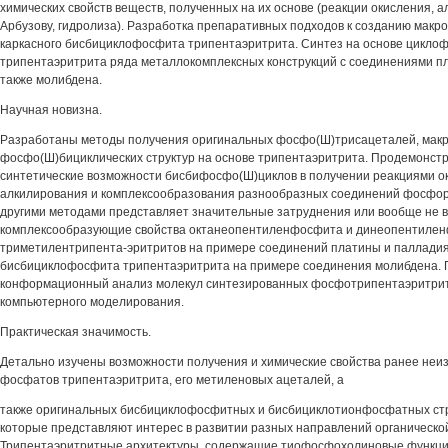
химических свойств веществ, полученных на их основе (реакции окисления, 
Арбузову, гидролиза). Разработка препаративных подходов к созданию макр
каркасного бисбициклофосфита трипентаэритрита. Синтез на основе цикло
трипентаэритрита ряда металлокомплексных конструкций с соединениями пл
также молибдена.
Научная новизна.
Разработаны методы получения оригинальных фосфо(Ш)трисацеталей, мак
фосфо(Ш)бициклических структур на основе трипентаэритрита. Продемонс
синтетические возможности бисбифосфо(Ш)циклов в получении реакциями ок
алкилирования и комплексообразования разнообразных соединений фосфор
другими методами представляет значительные затруднения или вообще не 
комплексообразующие свойства октанеопентиленфосфита и динеопентиле
триметилентрипента-эритритов на примере соединений платины и палладия,
бисбициклофосфита трипентаэритрита на примере соединения молибдена.
конформационный анализ молекул синтезированных фосфотрипентаэритри
компьютерного моделирования.
Практическая значимость.
Детально изучены возможности получения и химические свойства ранее неи
фосфатов трипентаэритрита, его метиленовых ацеталей, а
также оригинальных бисбициклофосфитных и бисбициклотионфосфатных стру
которые представляют интерес в развитии разных направлений органическо
Трипентаэритритные архитектуры, содержащие тиофосфохолиновые функции