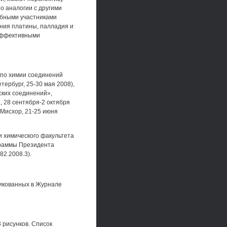
о аналогии с другими
бными участниками
ния платины, палладия и
эффективными
по химии соединений
ербург, 25-30 мая 2008),
ских соединений»,
 28 сентября-2 октября
(Мисхор, 21-25 июня
 химического факультета
граммы Президента
2.2008.3).
ликованных в Журнале
 рисунков. Список