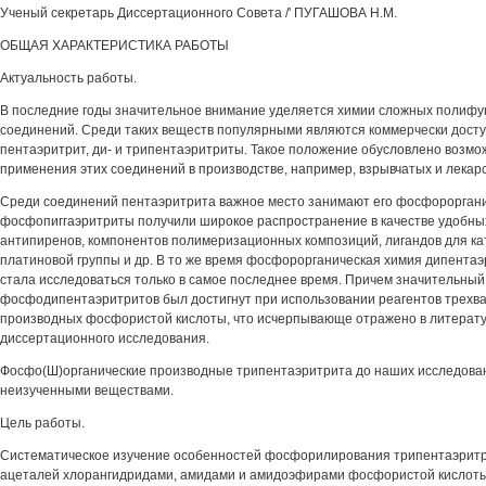
Ученый секретарь Диссертационного Совета /' ПУГАШОВА Н.М.
ОБЩАЯ ХАРАКТЕРИСТИКА РАБОТЫ
Актуальность работы.
В последние годы значительное внимание уделяется химии сложных полиф
соединений. Среди таких веществ популярными являются коммерчески досту
пентаэритрит, ди- и трипентаэритриты. Такое положение обусловлено возмо
применения этих соединений в производстве, например, взрывчатых и лекар
Среди соединений пентаэритрита важное место занимают его фосфороргани
фосфопиггаэритриты получили широкое распространение в качестве удобны
антипиренов, компонентов полимеризационных композиций, лигандов для к
платиновой группы и др. В то же время фосфорорганическая химия дипента
стала исследоваться только в самое последнее время. Причем значительный
фосфодипентаэритритов был достигнут при использовании реагентов трехв
производных фосфористой кислоты, что исчерпывающе отражено в литерату
диссертационного исследования.
Фосфо(Ш)органические производные трипентаэритрита до наших исследова
неизученными веществами.
Цель работы.
Систематическое изучение особенностей фосфорилирования трипентаэритр
ацеталей хлорангидридами, амидами и амидоэфирами фосфористой кислоты