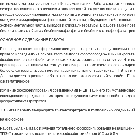
цитируемой литературы включает 96 наименований. Работа состоит из введе
обзора, посвященного описанию и анализу путей получения ацеталей ди- и 
методов фосфорилирования указанных выше олигопентаэритритов и их аце
амидами и амидоэфирами фосфористой кислоты, обсуждения собственных р
экспериментальной части, выводов и списка литературы. В работе также пр
биологических свойствах бисбициклофосфита и бисбициклотиофосфата трип
ОСНОВНОЕ СОДЕРЖАНИЕ РАБОТЫ
В последнее время фосфорилирование дипентаэритрита соединениями тре
привело к созданию на основе этого олигоола фосфорсодержащих макрогете
фосфолипидов, фосфобициклических и других оригинальных структур. Эти и
процитированы в нашем литературном обзоре. В то же время фосфорилиро
более сложноорганизованного пентаэритрита трипентаэритрита (ТПЭ) в лит
Данная диссертационная работа восполняет этот сложившийся пробел. Ее з
систематическое
изучение фосфорилирования соединениями Р(Ш) ТПЭ и его тримстиленовых а
исследовании представлен материал по изучению химических свойств ряда 
фосфотрипентаэритритов.
1. Синтез пералкиленфосфита трипентаэритрнта н комплексных соединений
на его основе
Работа была начата с изучения тотального фосфорилирования незащищенно
ТПЭ (1) реагирует с неопентиленхлорфосфитом (2) при 0°С за 0.5 ч.