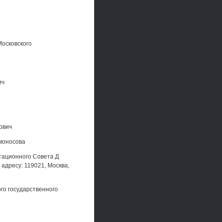
Московского
ич
ович
омоносова
ртационного Совета Д
адресу: 119021, Москва,
го государственного