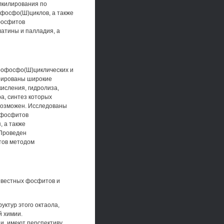
алкилирования по
офосфо(Ш)циклов, а также
фосфитов
атины и палладия, а
рофосфо(Ш)циклических и
трированы широкие
исления, гидролиза,
а, синтез которых
возможен. Исследованы
нфосфитов
 а также
 Проведен
тов методом
звестных фосфитов и
ктур этого октаола,
й химии.
, имеют перспективу