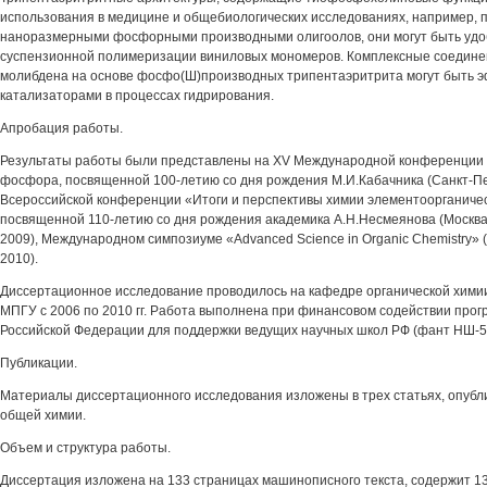
использования в медицине и общебиологических исследованиях, например, п
наноразмерными фосфорными производными олигоолов, они могут быть удо
суспензионной полимеризации виниловых мономеров. Комплексные соедине
молибдена на основе фосфо(Ш)производных трипентаэритрита могут быть 
катализаторами в процессах гидрирования.
Апробация работы.
Результаты работы были представлены на XV Международной конференции 
фосфора, посвященной 100-летию со дня рождения М.И.Кабачника (Санкт-Пет
Всероссийской конференции «Итоги и перспективы химии элементоорганиче
посвященной 110-летию со дня рождения академика А.Н.Несмеянова (Москва,
2009), Международном симпозиуме «Advanced Science in Organic Chemistry» 
2010).
Диссертационное исследование проводилось на кафедре органической химии
МПГУ с 2006 по 2010 гг. Работа выполнена при финансовом содействии про
Российской Федерации для поддержки ведущих научных школ РФ (фант НШ-58
Публикации.
Материалы диссертационного исследования изложены в трех статьях, опуб
общей химии.
Объем и структура работы.
Диссертация изложена на 133 страницах машинописного текста, содержит 13