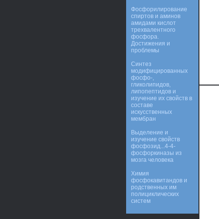
Фосфорилирование
спиртов и аминов
амидами кислот
трехвалентного
фосфора.
Достижения и
проблемы
Синтез
модифицированных
фосфо-,
гликолипидов,
липопептидов и
изучение их свойств в
составе
искусственных
мембран
Выделение и
изучение свойств
фосфозид...4-4-
фосфоркиназы из
мозга человека
Химия
фосфокавитандов и
родственных им
полициклических
систем