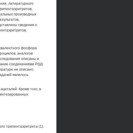
ния, литературного
трипентаэритритов,
тальных производных
езультатов,
едставлены сведения о
ентаэритритов.
хвалентного фосфора
роциклов, аналогов
сследования описаны и
вание соединениями Р(Ш)
ературе не описано.
адачей являлось
цеталей. Кроме того, в
синтезированных
го трипентаэритрита (1).