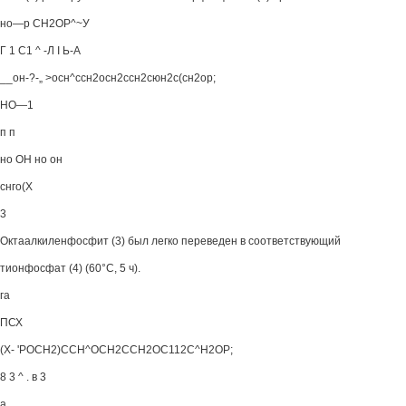
но—р СН2ОР^~У
Г 1 С1 ^ -Л I Ь-А
__он-?-„ >осн^ссн2осн2ссн2сюн2с(сн2ор;
НО—1
п п
но ОН но он
снго(Х
3
Октаалкиленфосфит (3) был легко переведен в соответствующий
тионфосфат (4) (60°С, 5 ч).
га
ПСХ
(Х- 'РОСН2)ССН^ОСН2ССН2ОС112С^Н2ОР;
8 3 ^ . в 3
а