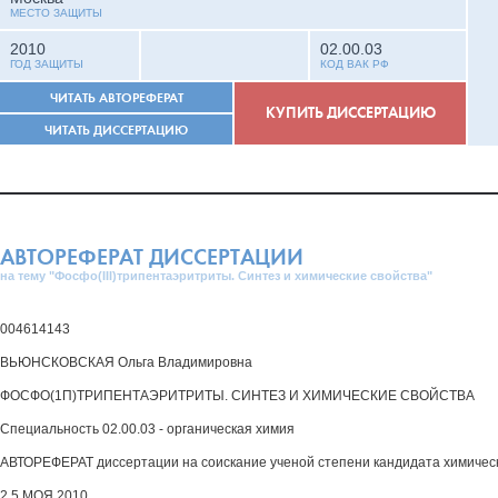
МЕСТО ЗАЩИТЫ
2010
02.00.03
ГОД ЗАЩИТЫ
КОД ВАК РФ
ЧИТАТЬ АВТОРЕФЕРАТ
КУПИТЬ ДИССЕРТАЦИЮ
ЧИТАТЬ ДИССЕРТАЦИЮ
АВТОРЕФЕРАТ ДИССЕРТАЦИИ
на тему "Фосфо(III)трипентаэритриты. Синтез и химические свойства"
004614143
ВЬЮНСКОВСКАЯ Ольга Владимировна
ФОСФО(1П)ТРИПЕНТАЭРИТРИТЫ. СИНТЕЗ И ХИМИЧЕСКИЕ СВОЙСТВА
Специальность 02.00.03 - органическая химия
АВТОРЕФЕРАТ диссертации на соискание ученой степени кандидата химическ
2 5 МОЯ 2010