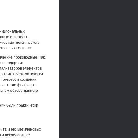
ункциональных
пные олигоолы -
жностью практического
ственных веществ.
ческие производные. Так,
х и недорогих
атализаторов элементов
эритрита систематически
 прогресс в создании
алентного фосфора -
рном обзоре данного
ний были практически
ита и его метиленовых
 и исследование