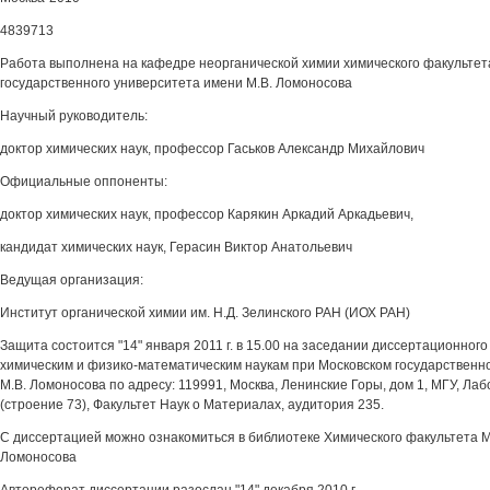
4839713
Работа выполнена на кафедре неорганической химии химического факультет
государственного университета имени М.В. Ломоносова
Научный руководитель:
доктор химических наук, профессор Гаськов Александр Михайлович
Официальные оппоненты:
доктор химических наук, профессор Карякин Аркадий Аркадьевич,
кандидат химических наук, Герасин Виктор Анатольевич
Ведущая организация:
Институт органической химии им. Н.Д. Зелинского РАН (ИОХ РАН)
Защита состоится "14" января 2011 г. в 15.00 на заседании диссертационного
химическим и физико-математическим наукам при Московском государственн
М.В. Ломоносова по адресу: 119991, Москва, Ленинские Горы, дом 1, МГУ, Ла
(строение 73), Факультет Наук о Материалах, аудитория 235.
С диссертацией можно ознакомиться в библиотеке Химического факультета 
Ломоносова