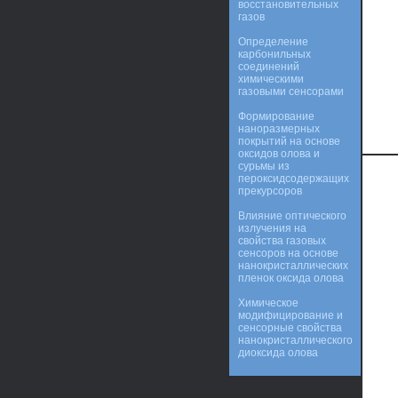
восстановительных
газов
Определение
карбонильных
соединений
химическими
газовыми сенсорами
Формирование
наноразмерных
покрытий на основе
оксидов олова и
сурьмы из
пероксидсодержащих
прекурсоров
Влияние оптического
излучения на
свойства газовых
сенсоров на основе
нанокристаллических
пленок оксида олова
Химическое
модифицирование и
сенсорные свойства
нанокристаллического
диоксида олова