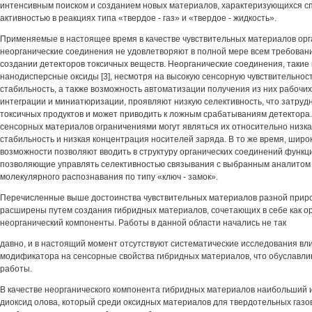
интенсивным поиском и созданием новых материалов, характеризующихся с
активностью в реакциях типа «твердое - газ» и «твердое - жидкость».
Применяемые в настоящее время в качестве чувствительных материалов орг
неорганические соединения не удовлетворяют в полной мере всем требова
создании детекторов токсичных веществ. Неорганические соединения, такие
нанодисперсные оксиды [3], несмотря на высокую сенсорную чувствительнос
стабильность, а также возможность автоматизации получения из них рабочих 
интеграции и миниатюризации, проявляют низкую селективность, что затру
токсичных продуктов и может приводить к ложным срабатываниям детектора.
сенсорных материалов ограничениями могут являться их относительно низк
стабильность и низкая концентрация носителей заряда. В то же время, широ
возможности позволяют вводить в структуру органических соединений функц
позволяющие управлять селективностью связывания с выбранным аналитом 
молекулярного распознавания по типу «ключ - замок».
Перечисленные выше достоинства чувствительных материалов разной приро
расширены путем создания гибридных материалов, сочетающих в себе как орг
неорганический компоненты. Работы в данной области начались не так
давно, и в настоящий момент отсутствуют систематические исследования вл
модификатора на сенсорные свойства гибридных материалов, что обуславли
работы.
В качестве неорганического компонента гибридных материалов наибольший 
диоксид олова, который среди оксидных материалов для твердотельных газ