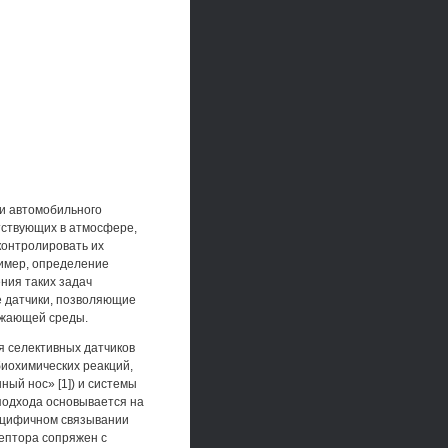
и автомобильного
утствующих в атмосфере,
контролировать их
ример, определение
ния таких задач
 датчики, позволяющие
ужающей среды.
я селективных датчиков
биохимических реакций,
ный нос» [1]) и системы
 подхода основывается на
пецифичном связывании
ептора сопряжен с