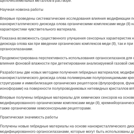
щелочноземельных металлов в растворе.
Научная новизна работы
Впервые проведены систематические исследования влияния модификации п
нанокристаллического диоксида олова органическими комплексами меди (II) 
характеристики чувствительного материала.
Показана возможность существенного улучшения сенсорных характеристик 
диоксида олова как при введении органических комплексов меди (II), так и п
органосилазанами.
Продемонстрирована перспективность использования органосилазанов для
влияния фоновой влажности при детектировании анализируемой газовой сме
Разработаны две новых методики получения гибридных материалов; модиф
нанокристаллического диоксида олова полимерными полупроницаемыми кре
структурами и иммобилизация органических рецепторов (флуорофоров, фу
ионофорами) на поверхности полупроводниковых нитевидных кристаллов вп
Впервые получены гибридные материалы для химических сенсоров на основе
модифицированного органическими комплексами меди (II), кремнийорганичес
также органическими хемосенсорными рецепторами.
Практическая значимость работы
Получены новые гибридные материалы на основе нанокристаллического диок
модифицированного органосилазанами, которые могут быть использованы д