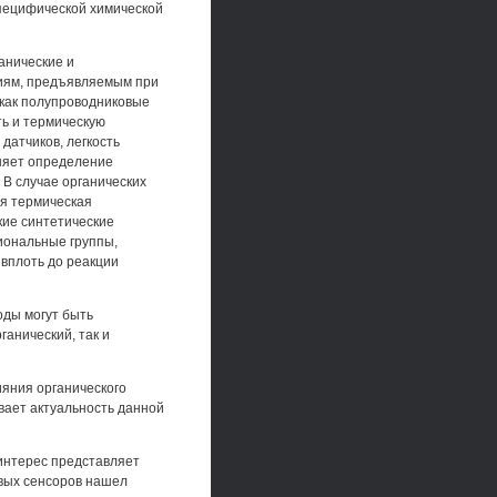
пецифической химической
анические и
ниям, предъявляемым при
 как полупроводниковые
ть и термическую
датчиков, легкость
дняет определение
 В случае органических
ая термическая
кие синтетические
иональные группы,
вплоть до реакции
ды могут быть
анический, так и
ияния органического
вает актуальность данной
интерес представляет
овых сенсоров нашел