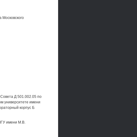
а Московского
 Совета Д 501.002.05 по
ом университете имени
бораторный корпус Б
МГУ имени М.В.