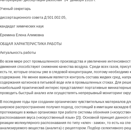
Автореферат диссертации разослан "14" декабря 2010 г.
Ученый секретарь
диссертационного совета Д 501.002.05,
кандидат химических наук
Еремина Елена Алимовна
ОБЩАЯ ХАРАКТЕРИСТИКА РАБОТЫ
Актуальность работы
Во всем мире рост промышленного производства и увеличение интенсивност
движения способствуют снижению качества воздуха. Среди всех газов, прис
есть те, которые опасны уже в следовой концентрации, поэтому необходимо 
содержание. Не менее важным является контроль состава жидких сред, нап
содержания катионов в питьевой воде или в промышленных стоках. Для реше
наибольший практический интерес представляют портативные миниатюрные
проводить быстрый анализ или осуществлять непрерывный мониторинг окр
В последние годы при создании органических чувствительных материалов дл
широкое распространение получил подход, состоящий в имитации каскадов 
протекающих в живых организмах при работе системы обоняния («искусствен
распознавания вкуса («искусственный язык» [2]). Основной принцип данного
реакции молекулярного распознавания по типу «ключ - замок», то есть на с
анализируемого вещества (аналита) с рецептором. Подбор селективного рец