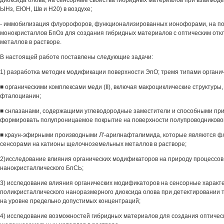
диоксида олова, на сенсорные свойства гибридных материалов при взаимодей
ЫНз, ЕЮН, Шв и Н20) в воздухе;
- иммобилизация флуорофоров, функционализированных ионофорами, на п
монокристаллов БпОз для создания гибридных материалов с оптическим отк
металлов в растворе.
В настоящей работе поставлены следующие задачи:
1) разработка методик модификации поверхности ЭпО; тремя типами органи
■ органическими комплексами меди (II), включая макроциклические структуры
фталоцианин;
■ снлазанами, содержащими углеводородные заместители и способными пр
формировать полупроницаемое покрытие на поверхности полупроводниковог
■ краун-эфирными производными Л'-арилнафталимида, которые являются 
сенсорами на катионы щелочноземельных металлов в растворе;
2)исследование влияния органических модификаторов на природу процессов
нанокристаллического БпСЬ;
3) исследование влияния органических модификаторов на сенсорные характ
поликристаллического наноразмерного диоксида олова при детектировании т
на уровне предельно допустимых концентраций;
4) исследование возможностей гибридных материалов для создания оптичес