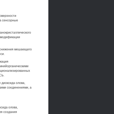
оверхности
на сенсорные
нанокристаллического
ри модификации
 снижения мешающего
си.
икация
мнийорганическими
нкционализированных
СЬ.
 диоксида олова,
кими соединениями, а
сида олова,
ля создания