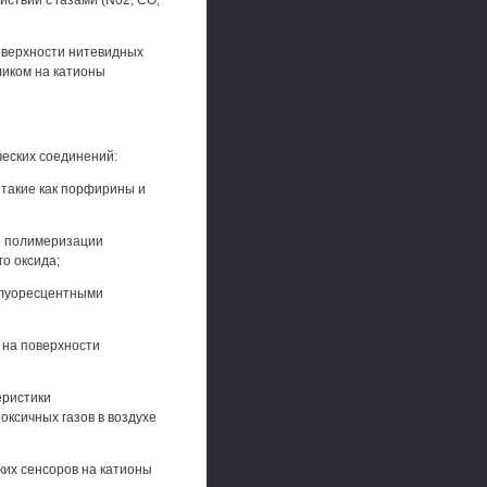
ствии с газами (N02, СО,
оверхности нитевидных
ликом на катионы
ческих соединений:
, такие как порфирины и
и полимеризации
о оксида;
флуоресцентными
 на поверхности
еристики
оксичных газов в воздухе
ких сенсоров на катионы