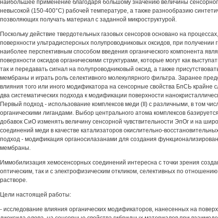
наибольшее применение благодаря большому значению величины сенсорного
невысокой (150-400°С) рабочей температуре, а также разнообразию синтети
позволяющих получать материал с заданной микроструктурой.
Поскольку действие твердотельных газовых сенсоров основано на процессах
поверхности ультрадисперсных полупроводниковых оксидов, при получении 
наиболее перспективным способом введения органического компонента явл
поверхности оксидов органическими структурами, которые могут как выступат
так и передавать сигнал на полупроводниковый оксид, а также присутствова
мембраны и играть роль селективного молекулярного фильтра. Заранее пред
влияния того или иного модификатора на сенсорные свойства БпСЬ крайне 
два систематических подхода к модификации поверхности нанокристаллическ
Первый подход - использование комплексов меди (II) с различными, в том чи
органическими лигандами. Выбор центрального атома комплексов базируетс
добавок СиО изменять величину сенсорной чувствительности ЭпОг и на шир
соединений меди в качестве катализаторов окислительно-восстановительных
подход - модификация органосилазанами для создания функционализирова
мембраны.
Иммобилизация хемосенсорных соединений интересна с точки зрения создан
оптическим, так и с электрофизическим откликом, селективных по отношению
растворе.
Цели настоящей работы:
- исследование влияния органических модификаторов, нанесенных на повер