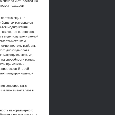
 сигнала и относительно
ческих подходов,
, протекающих на
гибридных материалов
яется модификация
ь в качестве рецептора,
ть в виде полупроницаемой
сказать механизм
сложно, поэтому выбраны
ого диоксида олова.
сле макроциклическими,
я на способности малых
оком применении
 процессов. Второй
нной полупроницаемой
ия сенсоров как с
 к катионам металлов в
хность наноразмерного