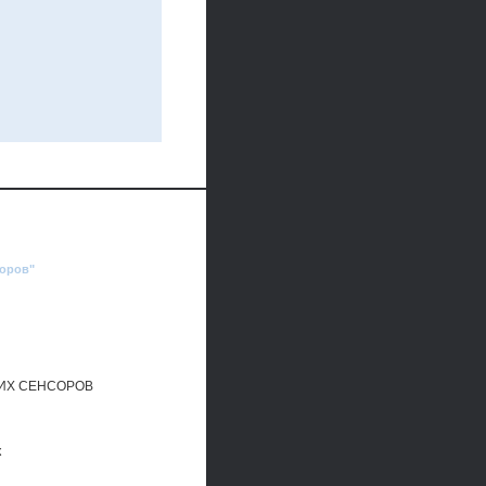
соров"
ИХ СЕНСОРОВ
к