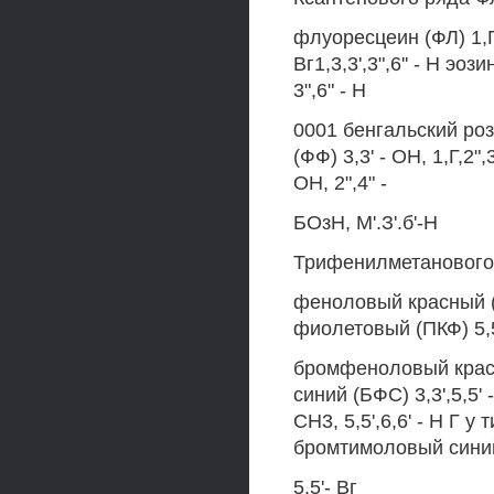
флуоресцеин (ФЛ) 1,Г
Вг1,3,3',3",6'' - Н эоз
3",6" - Н
0001 бенгальский розо
(ФФ) 3,3' - ОН, 1,Г,2
ОН, 2",4" -
БОзН, М'.З'.б'-Н
Трифенилметанового
феноловый красный (Ф
фиолетовый (ПКФ) 5,5'
бромфеноловый красны
синий (БФС) 3,3',5,5' 
СН3, 5,5',6,6' - Н Г у
бромтимоловый синий 
5,5'- Вг