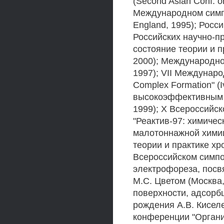
(Second Asian Conf. o
Международном симп
England, 1995); Росс
Российских научно-п
состояние теории и п
2000); Международно
1997); VII Междунаро
Complex Formation" (
высокоэффективным м
1999); X Всероссийс
"Реактив-97: химичес
малотоннажной химии
теории и практике хр
Всероссийском симпо
электрофореза, пос
М.С. Цветом (Москва
поверхности, адсорбц
рождения А.В. Киселе
конференции "Органи