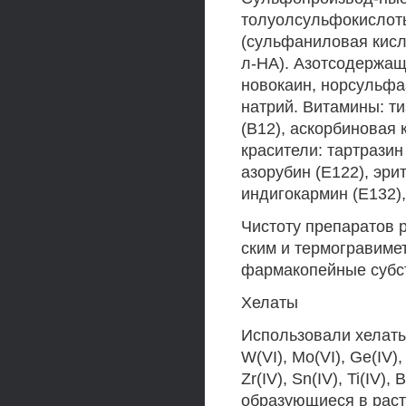
толуолсульфокислот
(сульфаниловая кисл
л-НА). Азотсодержащ
новокаин, норсульфа
натрий. Витамины: ти
(В12), аскорбиновая 
красители: тартразин
азорубин (Е122), эри
индигокармин (Е132),
Чистоту препаратов 
ским и термогравиме
фармакопейные субс
Хелаты
Использовали хелаты А1
W(VI), Mo(VI), Ge(IV), S
Zr(IV), Sn(IV), Ti(IV), B
образующиеся в раст