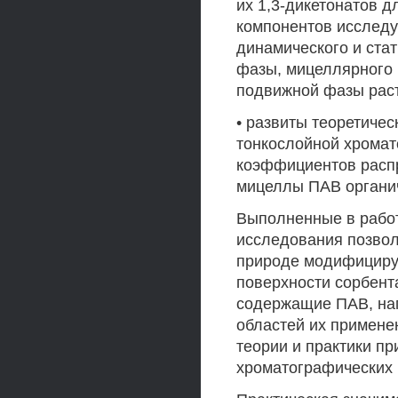
их 1,3-дикетонатов 
компонентов исследу
динамического и ста
фазы, мицеллярного 
подвижной фазы рас
• развиты теоретиче
тонкослойной хромат
коэффициентов распр
мицеллы ПАВ органич
Выполненные в работ
исследования позвол
природе модифициру
поверхности сорбент
содержащие ПАВ, нап
областей их примене
теории и практики п
хроматографических 