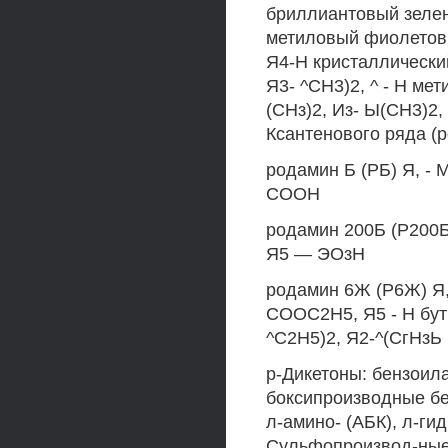
бриллиантовый зелен
метиловый фиолетовы
Я4-Н кристаллический
Я3- ^СН3)2, ^ - Н ме
(СНз)2, Из- Ы(СН3)2,
Ксантенового ряда (
родамин Б (РБ) Я, - 
СООН
родамин 200Б (Р200Б)
Я5 — ЭОзН
родамин 6Ж (Р6Ж) Я,
СООС2Н5, Я5 - Н бут
^С2Н5)2, Я2-^(СгНз
р-Дикетоны: бензоила
боксипроизводные бен
л-амино- (АБК), л-ги
Сульфопроизвод-ные 