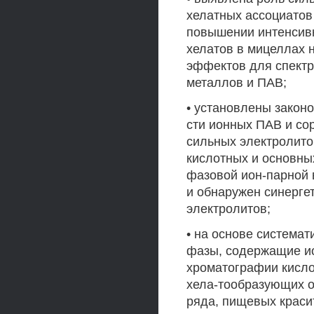
хелатных ассоциатов
повышении интенсивн
хелатов в мицеллах 
эффектов для спект
металлов и ПАВ;
• установлены закон
сти ионных ПАВ и со
сильных электролито
кислотных и основны
фазовой ион-парной
и обнаружен синерге
электролитов;
• на основе система
фазы, содержащие и
хроматографии кисл
хела-тообразующих о
ряда, пищевых краси