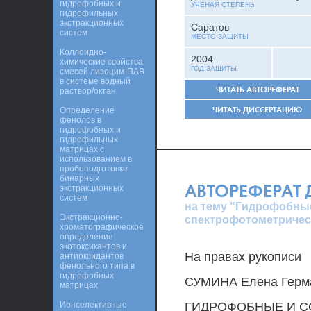
гидрофобных и
УЧЕНАЯ СТЕПЕНЬ
гидрофильных
экстракционных
Саратов
систем
МЕСТО ЗАЩИТЫ
Коллоидно-
2004
химические свойства
ГОД ЗАЩИТЫ
смесей лизоцим-ПАВ
в системе водный
ЧИТАТЬ АВТОРЕФЕРАТ
раствор/октан
ЧИТАТЬ ДИССЕРТАЦИЮ
Определение
фенолов в
гидрофобных и
гидрофильных
матрицах с
использованием в
пробоподготовке
бинарных
АВТОРЕФЕРАТ
экстракционных
систем
на тему "Гидрофобны
Экстракционно-
спектрофотометричес
хроматографическое
определение
экотоксикантов и
На правах рукописи
антиоксидантов
фенольного типа в
гидрофобных
СУМИНА Елена Герм
матрицах
Ионселективные
ГИДРОФОБНЫЕ И С