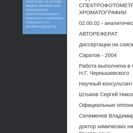
электроды на основе
СПЕКТРОФОТОМЕТР
жидких мембран для
определения
ХРОМАТОГРАФИИ
оксиэтилированных
неионных и анионных
поверхностно-
02.00.02 - аналитиче
активных веществ
АВТОРЕФЕРАТ
диссертации на соиск
Саратов - 2004
Работа выполнена в 
Н.Г. Чернышевского
Научный консультант
Штыков Сергей Нико
Официальные оппонен
Селеменев Владими
доктор химических н