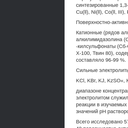
синтезированные 1,3
Cu(ll), Ni(ll), Co(ll, III), 
Поверхностно-актив
Катионные (рядов алк
алкилимидазолина (Сц
-килсульфонаты (Сб-
Х-100, Твин 80), сод
составляло 96-99 %.
Сильные электролит
KCl, KBr, KJ, KzSO«,
диапазоне концентра
электролитом служил
реакции в изучаемых
значений рН раствор
Всего исследовано 57