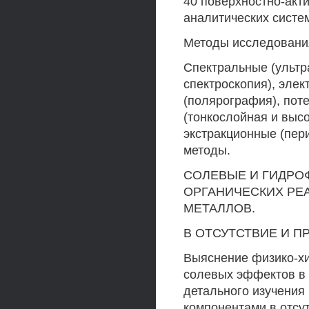
40 поверхностно-акт
аналитических систе
Методы исследовани
Спектральные (ультр
спектроскопия), эле
(полярография), пот
(тонкослойная и выс
экстракционные (пер
методы.
СОЛЕВЫЕ И ГИДРО
ОРГАНИЧЕСКИХ РЕА
МЕТАЛЛОВ.
В ОТСУТСТВИЕ И П
Выяснение физико-хи
солевых эффектов в 
детального изучения
компонентами в отсут