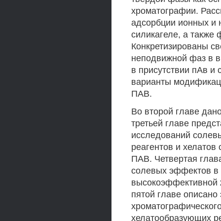
хроматографии. Расс
адсорбции ионных и
силикагеле, а также 
Конкретизированы с
неподвижной фаз в 
в присутствии пАв и
варианты модификаци
ПАВ.
Во второй главе дан
третьей главе предс
исследований солевы
реагентов и хелатов 
ПАВ. Четвертая гла
солевых эффектов в
высокоэффективной 
пятой главе описано
хроматографическог
хелатообразующих ре