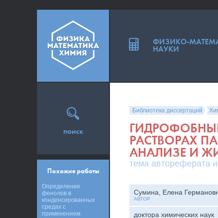
ФИЗИКО-МАТЕМ
НАУКИ
Библиотека диссертаций
Хи
ГИДРОФОБНЫЕ
поиск
РАСТВОРАХ П
АНАЛИЗЕ И Ж
тема автореферата и
Похожие работы
Определение
Сумина, Елена Германов
фенолов в
АВТОР
конденсированных
средах с
применением
доктора химических наук