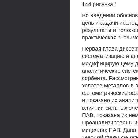
144 рисунка.'
Во введении обосно
цель и задачи иссле
результаты и положе
практическая значим
Первая глава диссер
систематизацию и ан
модифицирующему де
аналитические систе
сорбента. Рассмотре
хелатов металлов в 
фотометрические эфф
и показано их анали
влиянии сильных элек
ПАВ, показана их не
Проанализированы ис
мицеллах ПАВ. Дана 
твердой фазы как о