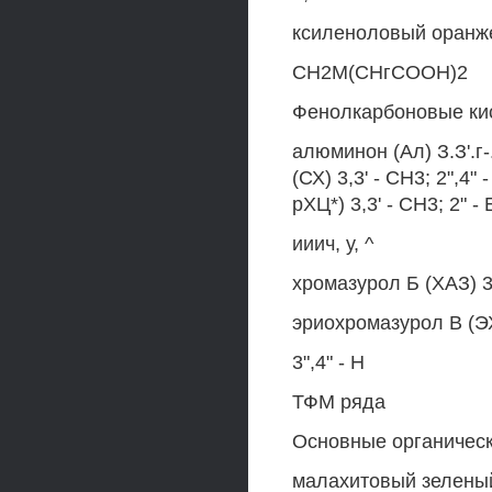
ксиленоловый оранжев
СН2М(СНгСООН)2
Фенолкарбоновые ки
алюминон (Ал) З.З'.г-
(СХ) 3,3' - СН3; 2",4
рХЦ*) 3,3' - СН3; 2" -
ииич, у, ^
хромазурол Б (ХАЗ) 3,3
эриохромазурол В (ЭХА
3",4" - Н
ТФМ ряда
Основные органическ
малахитовый зеленый