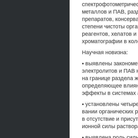
спектрофотометричес
металлов и ПАВ, раз
препаратов, консерв
степени чистоты орг
реагентов, хелатов 
хроматографии в коло
Научная новизна:
• выявлены закономе
электролитов и ПАВ 
на границе раздела ж
определяющее влияни
эффекты в системах а
• установлены четыр
вании органических 
в отсутствие и прису
ионной силы раствор
• выявлена роль сил