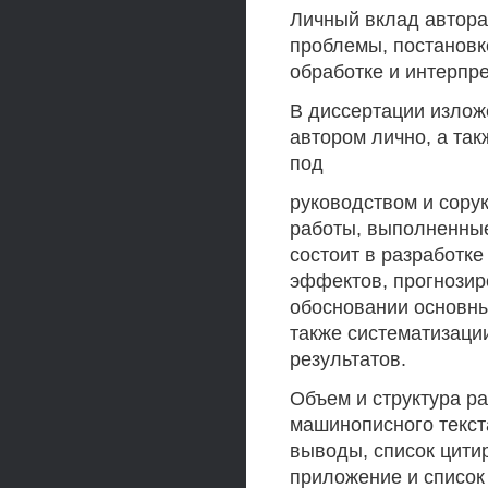
Личный вклад автора
проблемы, постановк
обработке и интерпр
В диссертации излож
автором лично, а та
под
руководством и сору
работы, выполненные
состоит в разработк
эффектов, прогнозир
обосновании основны
также систематизаци
результатов.
Объем и структура р
машинописного текста
выводы, список цити
приложение и список