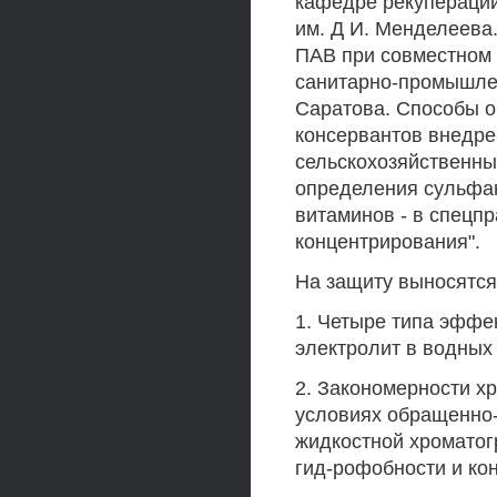
кафедре рекупераци
им. Д И. Менделеева
ПАВ при совместном 
санитарно-промышлен
Саратова. Способы 
консервантов внедр
сельскохозяйственны
определения сульфа
витаминов - в спецп
концентрирования".
На защиту выносятся
1. Четыре типа эффек
электролит в водных
2. Закономерности х
условиях обращенно
жидкостной хроматог
гид-рофобности и ко