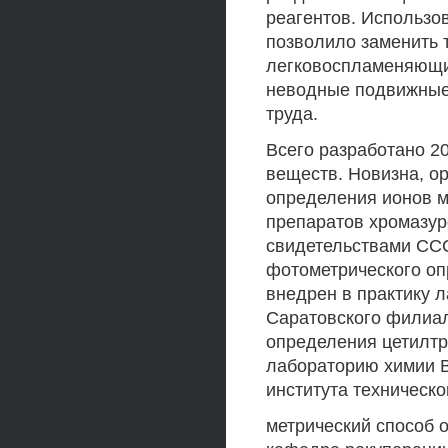
реагентов. Использо
позволило заменить 
легковоспламеняющие
неводные подвижные 
труда.
Всего разработано 2
веществ. Новизна, о
определения ионов м
препаратов хромазур
свидетельствами ССС
фотометрического о
внедрен в практику 
Саратовского филиал
определения цетилт
лабораторию химии В
института техническог
метрический способ 