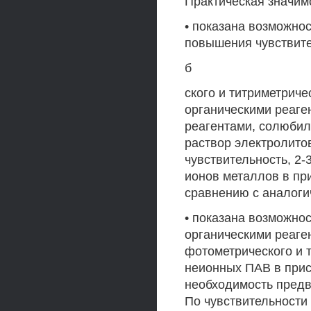
Практическая значим
• показана возможно
повышения чувствите
б
ского и титриметрич
органическими реаг
реагентами, солюби
раствор электролитов
чувствительность, 2
ионов металлов в пр
сравнению с аналоги
• показана возможно
органическими реаге
фотометрического и 
неионных ПАВ в прис
необходимость предв
По чувствительности