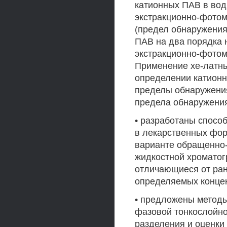
катионных ПАВ в вод
экстракционно-фото
(предел обнаружения
ПАВ на два порядка 
экстракционно-фотом
Применение хе-латны
определении катионн
пределы обнаружения
предела обнаружения
• разработаны спос
в лекарственных фор
варианте обращенно
жидкостной хроматог
отличающиеся от ра
определяемых конце
• предложены методы
фазовой тонкослойно
разделения и оценки