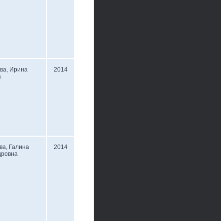
ва, Ирина
2014
а
ва, Галина
2014
дровна