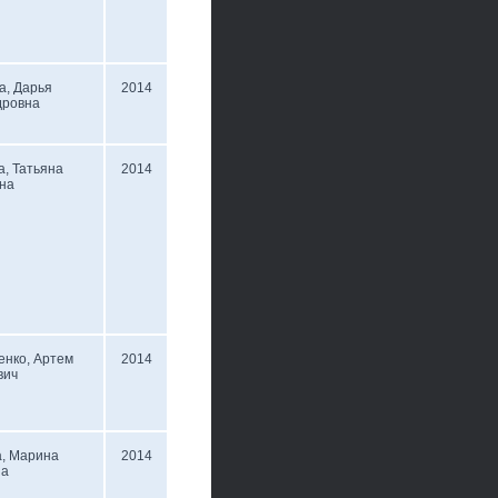
а, Дарья
2014
дровна
, Татьяна
2014
на
енко, Артем
2014
вич
а, Марина
2014
на