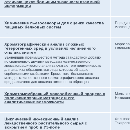
отличающихся большим значением взаимной
информации
…
Химические пьезосенсоры для оценки качества
Порядин
пищевых белковых систем
Алексан
…
Хроматографический анализ сложных
Морозова
гетерогенных сред в условиях нелинейного
Евгеньев
отклика систем
Важнейшим преимуществом метода стандартной добавки
по сравнению с другими методами количественного
хроматографического анализа считают его применимость
для анализа образцов, матрицы которых обладают
сорбционными свойствами. Кроме того, большинство
методов количественного хроматографического анализа
предназначено для анализа гомогенных образцов…
Хроматомембранный массообменный процесс в
Мельнич
поликапиллярных матрицах и его
Николае
аналитические возможности
…
Циклический инжекционный анализ
Фальков
лекарственного растительного сырья с
Тахиров
вскрытием проб в У3-поле