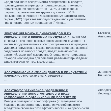
Среди большого ассортимента лекарственных средств,
производимых в мире, доля препаратов растительного
происхождения составляет 25—30 %, а в некоторых
фармакотерапевтических группах достигает 80 %.
Повышенное внимание к лекарственному растительному
сырью (JIPC) отражает мировую тенденцию к увеличению
числа лекарственных препаратов (ЛИ) на…
Экстракция моно- и дисахаридов и их
Бычкова,
определение в пищевых продуктах и напитках
Алексан
Углеводы - жизненно важные составляющие компоненты
многих продуктов питания. Распространенные природные
углеводы (фруктоза, глюкоза, галактоза, сахароза, лактоза)
содержатся во многих плодах, ягодах, млечном соке
растений, молочной сыворотке. Определение природных
Сахаров необходимо для решения различных прикладных
задач, включая контроль качества…
Электроанализ антиоксидантов в присутствии
Зиганши
поверхностно-активных веществ
Ришатов
…
Электрофоретическое разделение и
Лебедев
определение ионов металлов в виде
Леонидо
комплексов с органическими реагентами
Метод капиллярного электрофореза (КЭ) получает всё
большее распространение в аналитической практике
вследствие своей высокой эффективности и экспрессно-сти.