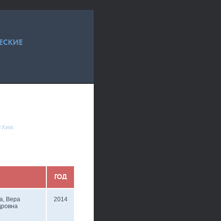
ЕСКИЕ
тХим.
ГОД
а, Вера
2014
дровна