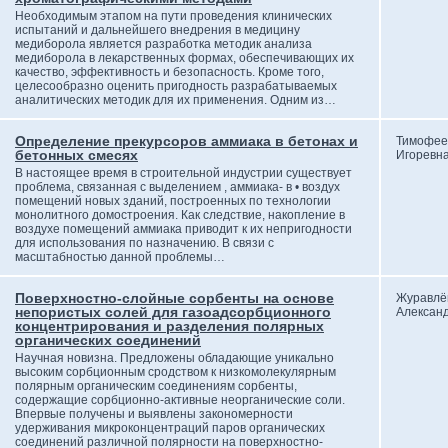
Необходимым этапом на пути проведения клинических
испытаний и дальнейшего внедрения в медицину
медиборола является разработка методик анализа
медиборола в лекарственных формах, обеспечивающих их
качество, эффективность и безопасность. Кроме того,
целесообразно оценить пригодность разрабатываемых
аналитических методик для их применения. Одним из…
Определение прекурсоров аммиака в бетонах и
Тимофее
бетонных смесях
Игоревн
В настоящее время в строительной индустрии существует
проблема, связанная с выделением , аммиака- в • воздух
помещений новых зданий, построенных по технологии
монолитного домостроения. Как следствие, накопление в
воздухе помещений аммиака приводит к их непригодности
для использования по назначению. В связи с
масштабностью данной проблемы…
Поверхностно-слойные сорбенты на основе
Журавлё
непористых солей для газоадсорбционного
Алексан
концентрирования и разделения полярных
органических соединений
Научная новизна. Предложены обладающие уникально
высоким сорбционным сродством к низкомолекулярным
полярным органическим соединениям сорбенты,
содержащие сорбционно-активные неорганические соли.
Впервые получены и выявлены закономерности
удерживания микроконцентраций паров органических
соединений различной полярности на поверхностно-