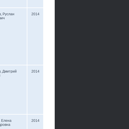
, Руслан
2014
вич
, Дмитрий
2014
ч
, Елена
2014
дровна