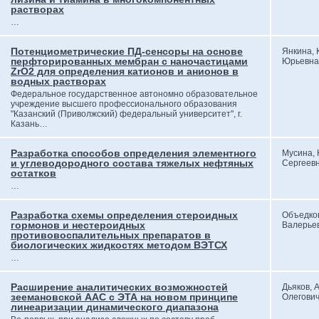
растворах
…
Потенциометрические ПД-сенсоры на основе
Янкина, 
перфторированных мембран с наночастицами
Юрьевна
ZrO2 для определения катионов и анионов в
водных растворах
Федеральное государственное автономно образовательное
учреждение высшего профессионального образования
"Казанский (Приволжский) федеральный университет", г.
Казань…
Разработка способов определения элементного
Мусина,
и углеводородного состава тяжелых нефтяных
Сергеев
остатков
…
Разработка схемы определения стероидных
Объедков
гормонов и нестероидных
Валерье
противовоспалительных препаратов в
биологических жидкостях методом ВЭТСХ
…
Расширение аналитических возможностей
Дьяков, 
зеемановской ААС с ЭТА на новом принципе
Олегови
линеаризации динамического диапазона