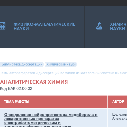
ФИЗИКО-МАТЕМАТИЧЕСКИЕ
ХИМИЧ
НАУКИ
НАУКИ
Библиотека диссертаций
Химические науки
Темы авторефератов и диссертаций по химии из каталога библиотеки ФизМа
АНАЛИТИЧЕСКАЯ ХИМИЯ
Код ВАК 02.00.02
ТЕМА РАБОТЫ
АВТОР
Определение нейропротектора медиборола в
Шелехов
лекарственных препаратах
Алексан
спектрофотометрическим и
хроматографическими методами