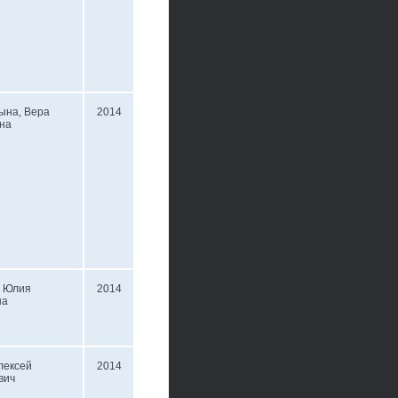
ына, Вера
2014
на
, Юлия
2014
на
лексей
2014
вич