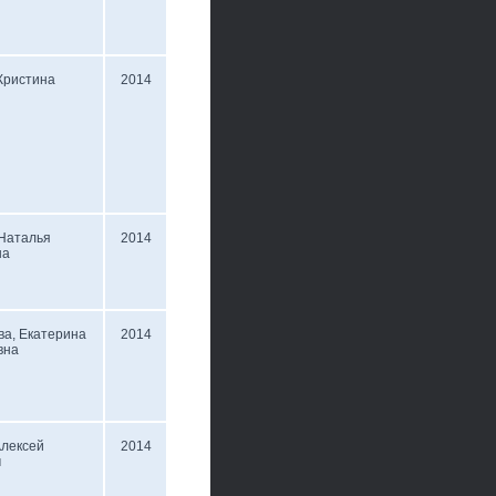
Кристина
2014
 Наталья
2014
на
а, Екатерина
2014
вна
Алексей
2014
ч