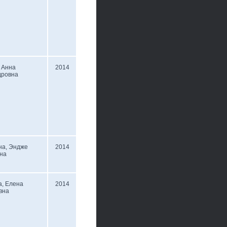
 Анна
2014
дровна
на, Эндже
2014
на
а, Елена
2014
вна