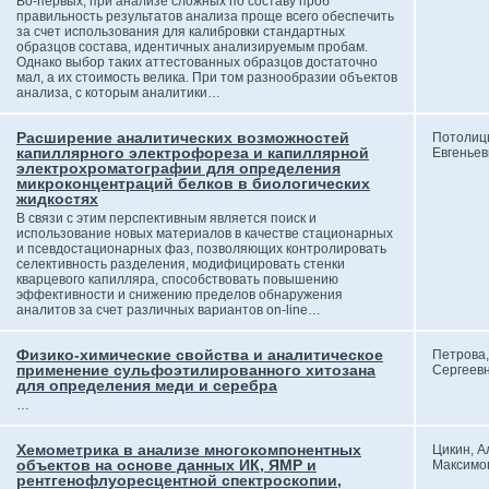
Во-первых, при анализе сложных по составу проб
правильность результатов анализа проще всего обеспечить
за счет использования для калибровки стандартных
образцов состава, идентичных анализируемым пробам.
Однако выбор таких аттестованных образцов достаточно
мал, а их стоимость велика. При том разнообразии объектов
анализа, с которым аналитики…
Расширение аналитических возможностей
Потолиц
капиллярного электрофореза и капиллярной
Евгеньев
электрохроматографии для определения
микроконцентраций белков в биологических
жидкостях
В связи с этим перспективным является поиск и
использование новых материалов в качестве стационарных
и псевдостационарных фаз, позволяющих контролировать
селективность разделения, модифицировать стенки
кварцевого капилляра, способствовать повышению
эффективности и снижению пределов обнаружения
аналитов за счет различных вариантов on-line…
Физико-химические свойства и аналитическое
Петрова
применение сульфоэтилированного хитозана
Сергеев
для определения меди и серебра
…
Хемометрика в анализе многокомпонентных
Цикин, А
объектов на основе данных ИК, ЯМР и
Максимо
рентгенофлуоресцентной спектроскопии,