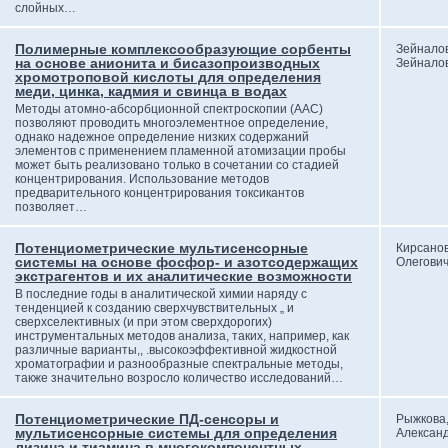
слойных…
Полимерные комплексообразующие сорбенты
Зейналов
на основе анионита и бисазопроизводных
Зейнало
хромотроповой кислоты для определения
меди, цинка, кадмия и свинца в водах
Методы атомно-абсорбционной спектроскопии (ААС)
позволяют проводить многоэлементное определение,
однако надежное определение низких содержаний
элементов с применением пламенной атомизации пробы
может быть реализовано только в сочетании со стадией
концентрирования. Использование методов
предварительного концентрирования токсикантов
позволяет…
Потенциометрические мультисенсорные
Кирсанов
системы на основе фосфор- и азотсодержащих
Олегови
экстрагентов и их аналитические возможности
В последние годы в аналитической химии наряду с
тенденцией к созданию сверхчувствительных „ и
сверхселективных (и при этом сверхдорогих)
инструментальных методов анализа, таких, например, как
различные варианты,, .высокоэффективной жидкостной
хроматографии и разнообразные спектральные методы,
также значительно возросло количество исследований…
Потенциометрические ПД-сенсоры и
Рыжкова
мультисенсорные системы для определения
Алексан
лизина и тиамина в многокомпонентных