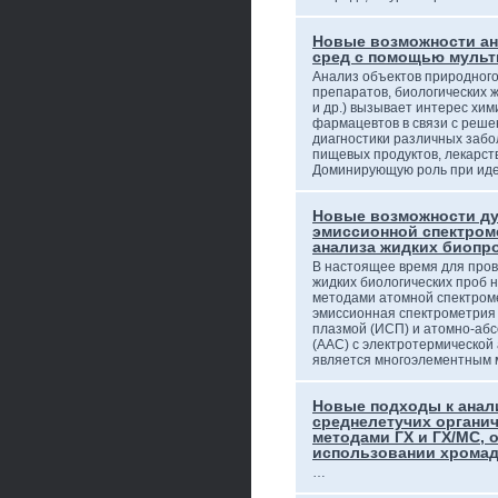
Новые возможности ан
сред с помощью мульт
Анализ объектов природног
препаратов, биологических 
и др.) вызывает интерес хим
фармацевтов в связи с реш
диагностики различных забо
пищевых продуктов, лекарст
Доминирующую роль при и
Новые возможности ду
эмиссионной спектром
анализа жидких биопр
В настоящее время для про
жидких биологических проб 
методами атомной спектром
эмиссионная спектрометрия 
плазмой (ИСП) и атомно-аб
(ААС) с электротермической
является многоэлементным
Новые подходы к анали
среднелетучих органи
методами ГХ и ГХ/МС, 
использовании хрома
…