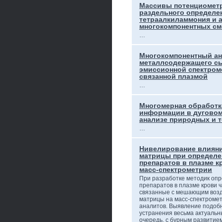
Массивы потенциометр
раздельного определе
тетраалкиламмония и 
многокомпонентных см
…
Многокомпонентный ан
металлсодержащего сы
эмиссионной спектром
связанной плазмой
…
Многомерная обработк
информации в дуговом
анализе природных и 
…
Нивелирование влияни
матрицы при определе
препаратов в плазме к
масс-спектрометрии
При разработке методик оп
препаратов в плазме крови 
связанные с мешающим возд
матрицы на масс-спектроме
аналитов. Выявление подобн
устранения весьма актуальны
очередь, с бурным развити