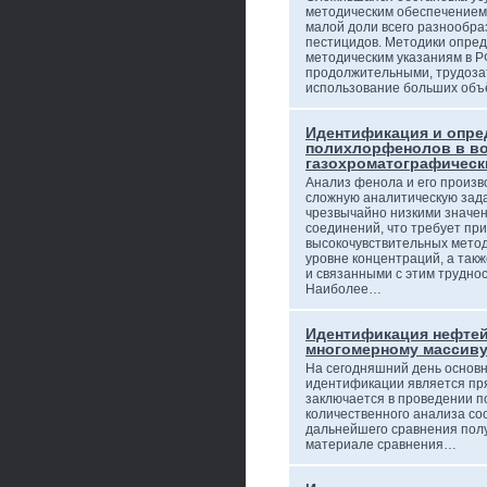
методическим обеспечением
малой доли всего разнообр
пестицидов. Методики опред
методическим указаниям в Р
продолжительными, трудоза
использование больших объ
Идентификация и опре
полихлорфенолов в в
газохроматографическ
Анализ фенола и его произв
сложную аналитическую зада
чрезвычайно низкими значен
соединений, что требует пр
высокочувствительных метод
уровне концентраций, а так
и связанными с этим трудно
Наиболее…
Идентификация нефтей
многомерному массиву
На сегодняшний день основ
идентификации является пр
заключается в проведении п
количественного анализа со
дальнейшего сравнения пол
материале сравнения…