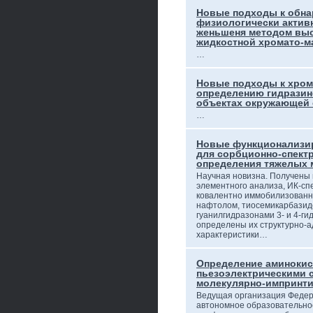
Новые подходы к обн
физиологически актив
женьшеня методом вы
жидкостной хромато-м
…
Новые подходы к хро
определению гидразин
объектах окружающей
…
Новые функционализи
для сорбционно-спект
определения тяжелых 
Научная новизна. Получены
элементного анализа, ИК-спе
ковалентно иммобилизованны
нафтолом, тиосемикарбазид
гуанилгидразонами 3- и 4-ги
определены их структурно-
характеристики…
Определение аминокис
пьезоэлектрическими 
молекулярно-импринт
Ведущая организация Федер
автономное образовательно