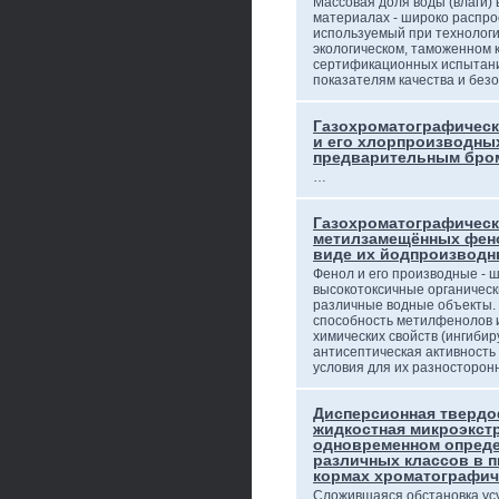
Массовая доля воды (влаги) 
материалах - широко распро
используемый при технологи
экологическом, таможенном 
сертификационных испытани
показателям качества и бе
Газохроматографическ
и его хлорпроизводных
предварительным бро
…
Газохроматографическ
метилзамещённых фено
виде их йодпроизвод
Фенол и его производные -
высокотоксичные органичес
различные водные объекты.
способность метилфенолов и
химических свойств (ингиби
антисептическая активность 
условия для их разносторо
Дисперсионная твердо
жидкостная микроэкст
одновременном опред
различных классов в 
кормах хроматографич
Сложившаяся обстановка ус