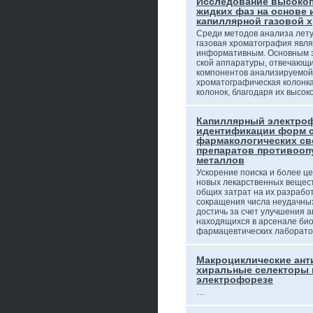
Исследование высоко
жидких фаз на основе 
капиллярной газовой 
Среди методов анализа лету
газовая хроматография явл
информативным. Основным 
ской аппаратуры, отвечающи
компонентов анализируемой 
хроматографическая колонк
колонок, благодаря их высо
Капиллярный электроф
идентификации форм с
фармакологических св
препаратов противооп
металлов
Ускорение поиска и более 
новых лекарственных вещес
общих затрат на их разработ
сокращения числа неудачных
достичь за счет улучшения 
находящихся в арсенале био
фармацевтических лаборат
Макроциклические ант
хиральные селекторы 
электрофорезе
…