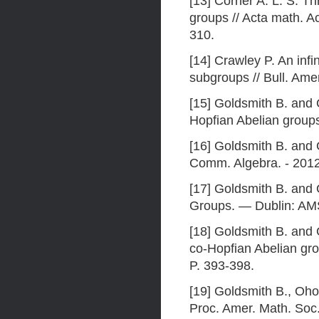
[13] Corner A. L. S. Th
groups // Acta math. A
310.
[14] Crawley P. An inf
subgroups // Bull. Ame
[15] Goldsmith B. and 
Hopfian Abelian groups 
[16] Goldsmith B. and 
Comm. Algebra. - 2012.
[17] Goldsmith B. and
Groups. — Dublin: AMS 
[18] Goldsmith B. and
co-Hopfian Abelian gro
P. 393-398.
[19] Goldsmith В., Oho
Proc. Amer. Math. Soc.