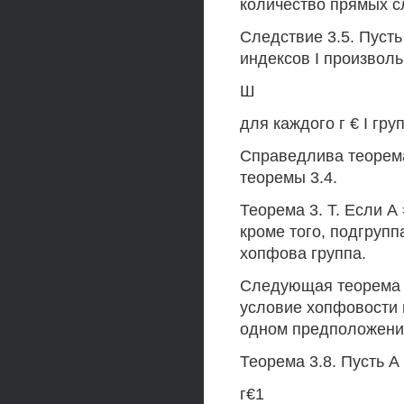
количество прямых с
Следствие 3.5. Пусть 
индексов I произволь
Ш
для каждого г € I гру
Справедлива теорема
теоремы 3.4.
Теорема 3. Т. Если А
кроме того, подгрупп
хопфова группа.
Следующая теорема 
условие хопфовости 
одном предположени
Теорема 3.8. Пусть А
г€1