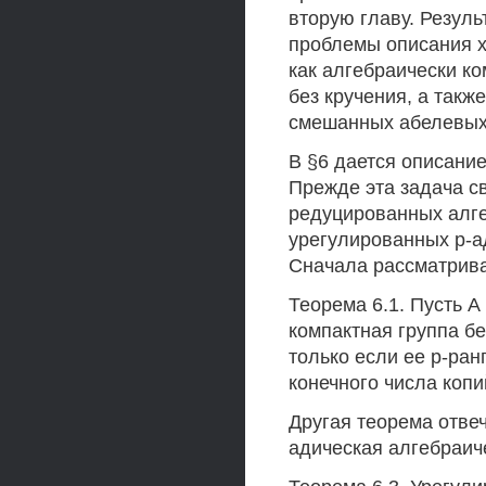
вторую главу. Резуль
проблемы описания х
как алгебраически к
без кручения, а так
смешанных абелевых 
В §6 дается описани
Прежде эта задача с
редуцированных алге
урегулированных р-а
Сначала рассматрива
Теорема 6.1. Пусть 
компактная группа бе
только если ее р-ран
конечного числа копи
Другая теорема отвеч
адическая алгебраич