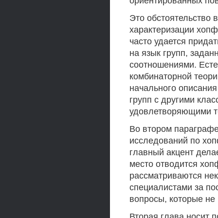
ориентированных пов
Это обстоятельство 
характеризации хопф
часто удается прида
на язык групп, зад
соотношениями. Есте
комбинаторной теори
начального описания
групп с другими клас
удовлетворяющими те
Во втором параграфе
исследований по хоп
главный акцент дела
место отводится хо
рассматриваются нек
специалистами за по
вопросы, которые не
Вторая глава носит 