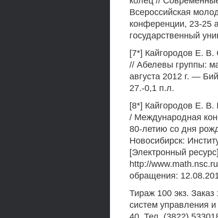
колец // Современные
Всероссийская молод
конференции, 23-25 а
государственный униве
[7*] Кайгородов Е. В
// Абелевы группы: 
августа 2012 г. — Би
27.-0,1 п.л.
[8*] Кайгородов Е. В
/ Международная ко
80-летию со дня рож
Новосибирск: Институ
[Электронный ресурс
http://www.math.nsc.r
обращения: 12.08.201
Тираж 100 экз. Заказ
систем управления и 
40. Тел. (3822) 53301