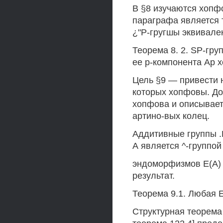
В §8 изучаются хопф
параграфа является т
¿"Р-гругшы эквивале
Теорема 8. 2. SP-гру
ее р-компонента Ар 
Цель §9 — привести 
которых хопфовы. До
хопфова и описывает
артино-вых колец.
Аддитивные группы .
А является ^-группой 
эндоморфизмов Е(А) к
результат.
Теорема 9.1. Любая 
Структурная теорема