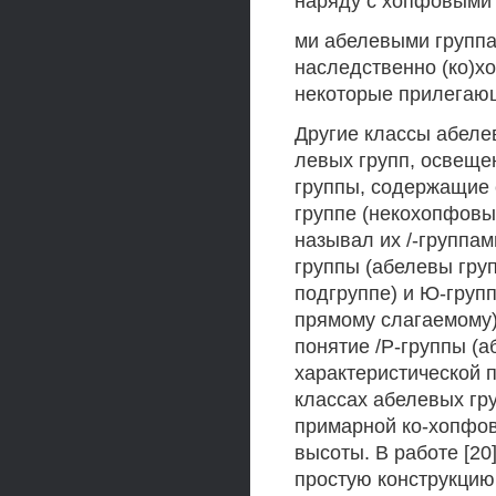
наряду с хопфовыми
ми абелевыми группа
наследственно (ко)х
некоторые прилегаю
Другие классы абеле
левых групп, освеще
группы, содержащие 
группе (некохопфовы 
называл их /-группами
группы (абелевы гру
подгруппе) и Ю-груп
прямому слагаемому).
понятие /Р-группы (
характеристической п
классах абелевых гру
примарной ко-хопфов
высоты. В работе [2
простую конструкцию