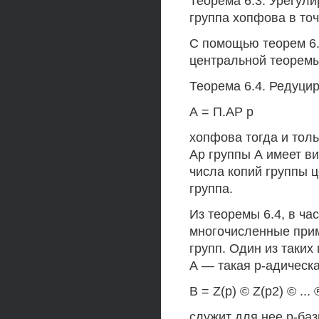
Теорема 6.3. Урегул
группа хопфова в точ
С помощью теорем 6.
центральной теорем
Теорема 6.4. Редуци
А = П.АР р
хопфова тогда и толь
Ар группы А имеет ви
числа копий группы ц
группа.
Из теоремы 6.4, в ча
многочисленные при
групп. Один из таких
А — такая р-адическа
В = Z(p) © Z(р2) © ... 
служит для нее р-ба