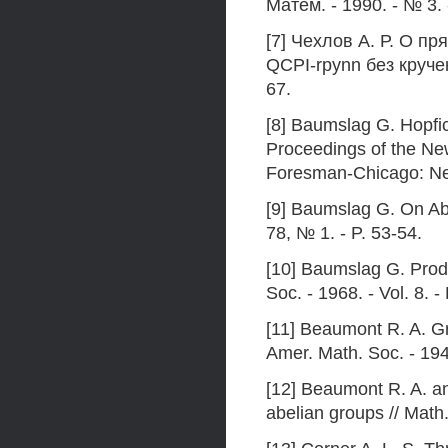
Матем. - 1990. - № 3. 
[7] Чехлов А. Р. О 
QCPI-rpynn без кручен
67.
[8] Baumslag G. Hopfic
Proceedings of the N
Foresman-Chicago: New
[9] Baumslag G. On Abe
78, № 1. - P. 53-54.
[10] Baumslag G. Produ
Soc. - 1968. - Vol. 8. -
[11] Beaumont R. A. Gr
Amer. Math. Soc. - 1945
[12] Beaumont R. A. a
abelian groups // Math.