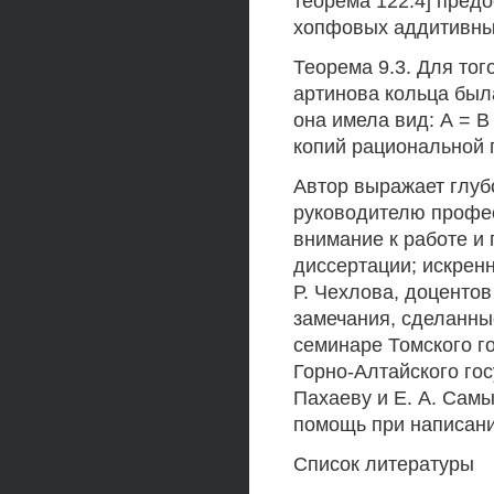
теорема 122.4] пред
хопфовых аддитивных
Теорема 9.3. Для тог
артинова кольца был
она имела вид: А = В
копий рациональной г
Автор выражает глуб
руководителю профес
внимание к работе и
диссертации; искрен
Р. Чехлова, доцентов
замечания, сделанны
семинаре Томского го
Горно-Алтайского гос
Пахаеву и Е. А. Сам
помощь при написани
Список литературы