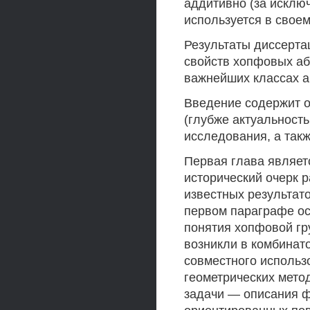
аддитивно (за исклю
используется в свое
Результаты диссерта
свойств хопфовых аб
важнейших классах а
Введение содержит о
(глубже актуальност
исследования, а так
Первая глава являет
исторический очерк 
известных результат
первом параграфе о
понятия хопфовой гр
возникли в комбинато
совместного использ
геометрических мето
задачи — описания 