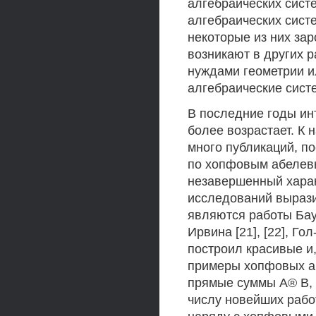
алгебраических систе
алгебраических сист
некоторые из них за
возникают в других р
нуждами геометрии и
алгебраические систе
В последние годы ин
более возрастает. К
много публикаций, п
по хопфовым абелевы
незавершенный харак
исследований выраз
являются работы Баумс
Ирвина [21], [22], Гол
построил красивые и
примеры хопфовых абе
прямые суммы А® В,
числу новейших работ