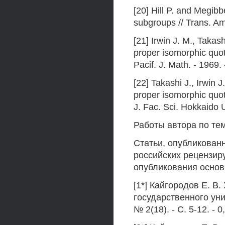
[20] Hill P. and Megib
subgroups // Trans. Ame
[21] Irwin J. M., Taka
proper isomorphic quot
Pacif. J. Math. - 1969.
[22] Takashi J., Irwin
proper isomorphic quot
J. Fac. Sci. Hokkaido U
Работы автора по те
Статьи, опубликован
российских рецензир
опубликования основ
[1*] Кайгородов Е. В
государственного ун
№ 2(18). - С. 5-12. - 0