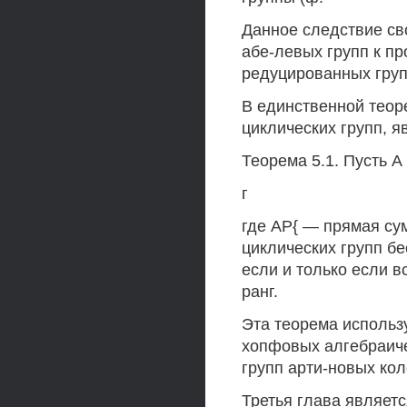
Данное следствие св
абе-левых групп к п
редуцированных груп
В единственной теор
циклических групп, 
Теорема 5.1. Пусть А
г
где АР{ — прямая су
циклических групп бе
если и только если в
ранг.
Эта теорема использ
хопфовых алгебраиче
групп арти-новых кол
Третья глава являетс