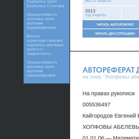
МЕСТО ЗАЩИТЫ
Подгруппы групп
Баумслага-Солитера
2013
Определяемость
ГОД ЗАЩИТЫ
абелевых групп
группами
ЧИТАТЬ АВТОРЕФЕРАТ
эндоморфизмов
ЧИТАТЬ ДИССЕРТАЦИЮ
Вполне
характеристические
подгруппы абелевых
групп и f.i.
-корректность
Определяемость
абелевых групп
АВТОРЕФЕРАТ
группами
гомоморфизмов
на тему "Хопфовы аб
На правах рукописи
005536497
Кайгородов Евгений
ХОПФОВЫ АБЕЛЕВ
01.01.06 — Математич