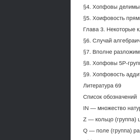
§4. Хопфовы делимые группы
§5. Хоифовость прямых с
Глава 3. Некоторые 
§6. Случай алгебраически
§7. Вполне разложимые г
§8. Хопфовы 5Р-группы.......
§9. Хопфовость аддитив
Литература 69
Список обозначений
IN — множество нату
Z — кольцо (группа) 
Q — поле (группа) р