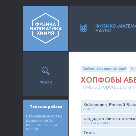
ФИЗИКО-МАТЕМ
НАУКИ
Библиотека диссертаций
Ма
ХОПФОВЫ АБЕ
поиск
тема автореферата и
Кайгородов, Евгений Вла
Похожие работы
АВТОР
Свободные абелевы
кандидата физико-матема
расширения Sp-
УЧЕНАЯ СТЕПЕНЬ
перестановочных
алгебр
Томск