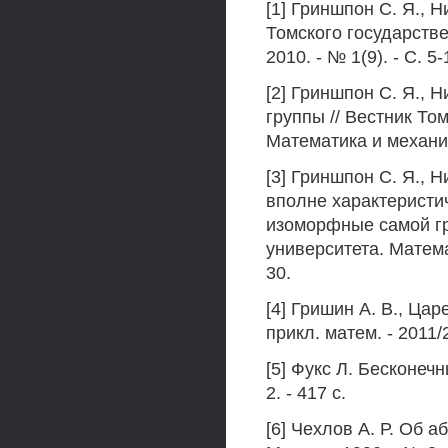
[1] Гриншпон С. Я., Н
Томского государстве
2010. - № 1(9). - С. 5-
[2] Гриншпон С. Я., 
группы // Вестник То
Математика и механик
[3] Гриншпон С. Я., 
вполне характеристич
изоморфные самой гр
университета. Матема
30.
[4] Гришин А. В., Цар
прикл. матем. - 2011/2
[5] Фукс Л. Бесконечн
2. - 417 с.
[6] Чехлов А. Р. Об а