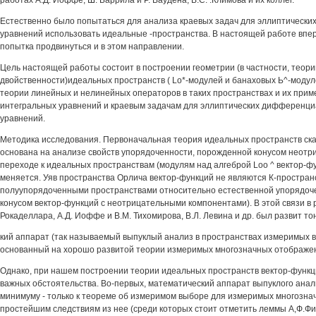
работах А.Д. Иоффе, Ш. Баррила и Р. Ваудена, B.C. .Климова и их коллег.
Естественно было попытаться для анализа краевых задач для эллиптическ
уравнений использовать идеальные -пространства. В настоящей работе вп
попытка продвинуться и в этом направлении.
Цель настоящей работы состоит в построении геометрии (в частности, теори
двойственности)идеальных пространств ( Lo*-модулей и банаховых Ь^-модул
теории линейных и нелинейных операторов в таких пространствах и их прим
интегральных уравнений и краевым задачам для эллиптических дифференци
уравнений.
Методика исследования. Первоначальная теория идеальных пространств ск
основана на анализе свойств упорядоченности, порожденной конусом неотр
переходе к идеальных пространствам (модулям над алгеброй Loo ^ вектор-ф
меняется. Уяв пространства Орлича вектор-функций не являются К-простран
полуупорядоченными пространствами относительно естественной упорядоч
конусом вектор-функций с неотрицательными компонентами). В этой связи в р
Рокаделлара, А.Д. Иоффе и В.М. Тихомирова, В.Л. Левина и др. был развит тон
кий аппарат (так называемый выпуклый анализ в пространствах измеримых в
основанный на хорошо развитой теории измеримых многозначных отображе
Однако, при нашем построении теории идеальных пространств вектор-функц
важных обстоятельства. Во-первых, математический аппарат выпуклого анал
минимуму - только к теореме об измеримом выборе для измеримых многозна
простейшим следствиям из нее (среди которых стоит отметить леммы А,Ф.Ф