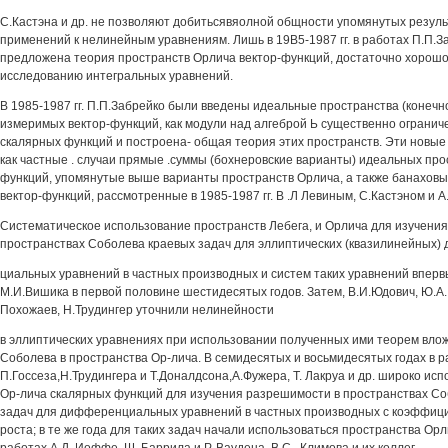
C.Кастэна и др. не позволяют добитьсявяолной общности упомянутых резул
применений к нелинейным уравнениям. Лишь в 19В5-1987 гг. в работах П.П.З
предложена теория пространств Орлича вектор-функций, достаточно хорошо
исследованию интегральных уравнений.
В 1985-1987 гг. П.П.Забрейко были введены идеальные пространства (конеч
измеримых вектор-функций, как модули над алгеброй Ь существенно огранич
скалярных функций и построена- общая теория этих пространств. Эти новые
как частные . случаи прямые .суммы (бохнеровские варианты) идеальных пр
функций, упомянутые выше варианты пространств Орлича, а также банахов
вектор-функций, рассмотренные в 1985-1987 гг. В .Л Левиным, С.Кастэном и А
Систематическое использование пространств Лебега, и Орлича для изучени
пространствах Соболева краевых задач для эллиптических (квазилинейных)
циальных уравнений в частных производных и систем таких уравнений вперв
М.И.Вишика в первой половине шестидесятых годов. Затем, В.И.Юдович, Ю.А. 
Похожаев, Н.Трудингер уточнили нелинейности
в эллиптических уравнениях при использовании полученных ими теорем вло
Соболева в пространства Ор-лича. В семидесятых и восьмидесятых годах в р
П.Госсеза,Н.Трудингера и Т.Доналдсона,А.Фужера, Т. Лакруа и др. широко ис
Ор-лича скалярных функций для изучения разрешимости в пространствах С
задач для дифференциальных уравнений в частных производных с коэффиц
роста; в те же года для таких задач начали использоваться пространства Ор