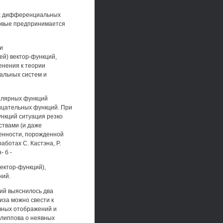
их дифференциальных
ервые предпринимается
и
ей) вектор-функций,
енения к теории
альных систем и
алярных функций
ицательных функций. При
ункций ситуация резко
ствами (и даже
енности, порожденной
аботах С. Кастэна, Р.
- б -
ектор-функций),
ний.
ий выяснилось два
иза можно свести к
чных отображений и
илиппова о неявных