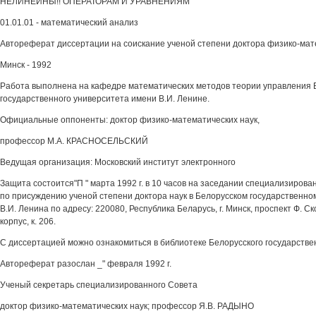
НЕЛИНЕЙНЫ!! ОПЕРАТОРАМ И УРАВНЕНИЯМ
01.01.01 - математический анализ
Автореферат диссертации на соискание ученой степени доктора физико-мат
Минск - 1992
Работа выполнена на кафедре математических методов теории управления 
государственного университета имени В.И. Ленине.
Официальные оппоненты: доктор физико-математических наук,
профессор М.А. КРАСНОСЕЛЬСКИЙ
Ведущая организация: Московский институт электронного
Защита состоится"П " марта 1992 г. в 10 часов на заседании специализирован
по присуждению ученой степени доктора наук в Белорусском государственно
В.И. Ленина по адресу: 220080, Республика Беларусь, г. Минск, проспект Ф. Ск
корпус, к. 206.
С диссертацией можно ознакомиться в библиотеке Белорусского государстве
Автореферат разослан _" февраля 1992 г.
Ученый секретарь специализированного Совета
доктор физико-математических наук; профессор Я.В. РАДЫНО