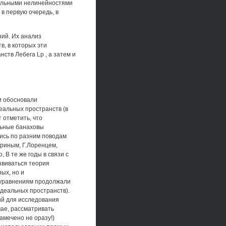
вольными нелинейностями
в первую очередь, в
ний. Их анализ
в, в которых эти
ств Лебега Lp , а затем и
и обосновали
еальных пространств (в
 отметить, что
льные банаховы
лись по разним поводам
ериным, Г.Лоренцем,
 В те же годы в связи с
звиваться теория
ых, но и
 уравнениям продолжали
деальных пространств).
ий для исследования
чае, рассматривать
амечено не оразу!)