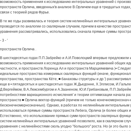
возможность применения к исследованию интегральных уравнений с произ
пространств Орлича, введенных'в анализе В.Орличем еще в тридцатых годах, 
связи с теорией рядов Фурье.
В те же годы развивалась и теория систем нелинейных интегральных уравне
проводится по аналогии со скалярным случаем, причем в качестве пространст
уравнения рассматривались, использовались сначала прямые суммы простран
- 3 - '
пространств Орлича .
В шестидесятых годах П.П.Забрейко и А.И.Поволоцкий впервые предложили 
возможность применения к исследованию интегральных уравнений общих ид
частности, и пространств Лоренца Ал и пространств Марциякевича )• Следует
идеальные пространства измеримых скалярных функций (иначе, функциона
пространства, пространства Кёте, ■ банаховы структуры и др.') рассматрива
еще в • пятидесятых и шестидесятых годах Ж.Дьедонне, Х.Эллисом, И.Гальп
Д.Вергеймом, В.А.Люксембургом и А.Зааненом, Ю.И.Грибановым, П.П.Забрейко,
потребностями вариационного исчисления' и теории оптимизации начала ра
пространств ■ Орлича вектор-функций (причем не только конечномернознач-н
бесконечномерноэначных). Однако, в работах по нелинейным интегральным
использоваться прямые суммы пространств Лебега, Орлича (и более общих и
Естественно, что использование прямых сумм пространств скалярных функц
систем нелинейных интегральных уравнений позволило, как в скалярном слу
уравнения с нелинейностями сколь угодно "большого" роста. Но (и это было з