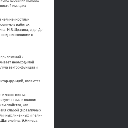
 использовании прямых
йносте? имевдих
ми нелинейностями
роенную в работах
на, И.В.Шрагина, и др. До
я предположениями о
я приложений к
ечивает необходимой
лича вектор-функций и
ектор-функций, являются
 и часто весьма
е изученными в полном
ям свойства, как
овия слабой (в различных
зличных линейных и пели-'
З.Шателейна, Э.Нинера,