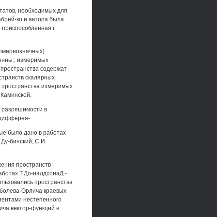
ьтатов, необходимых для
абрей-ко и автора была
 приспособленная г.
номернозначных)
енны:; измеримых
 пространства содержат
остранств скалярных
ы пространства измеримых
.Каминской.
я разрешимости в
 дифферея-
ые было дано в работах
Ду-бинский, С.И.
жения пространств
аботах Т.До-налдсонаД.-
пользовались пространства
оболева-Орлича краевых
иентами нестепенного
лича вектор-функций в