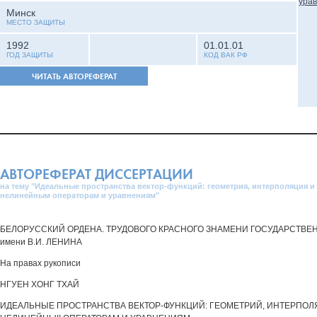
Минск
МЕСТО ЗАЩИТЫ
1992
01.01.01
ГОД ЗАЩИТЫ
КОД ВАК РФ
ЧИТАТЬ АВТОРЕФЕРАТ
АВТОРЕФЕРАТ ДИССЕРТАЦИИ
на тему "Идеальные пространства вектор-функций: геометрия, интерполяция и
нелинейным операторам и уравнениям"
БЕЛОРУССКИЙ ОРДЕНА. ТРУДОВОГО КРАСНОГО ЗНАМЕНИ ГОСУДАРСТВ
имени В.И. ЛЕНИНА
На правах рукописи
НГУЕН ХОНГ ТХАЙ
ИДЕАЛЬНЫЕ ПРОСТРАНСТВА ВЕКТОР-ФУНКЦИЙ: ГЕОМЕТРИЙ, ИНТЕРПОЛ