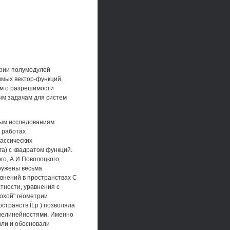
ории полумодулей
имых вектор-функций,
ам о разрешимости
ым задачам для систем
ным исследованиям
 работах
ассических
а) с квадратом функций.
го, А.И.Поволоцкого,
аружены весьма
внений в пространствах С
тности, уравнения с
охой" геометрии
остранств ÍLp ) позволяла
 нелинейностями. Именно
или и обосновали