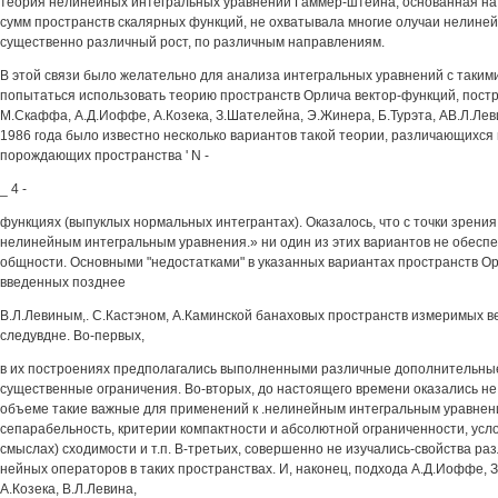
теория нелинейных интегральных уравнений Гаммер-штейна, основанная на
сумм пространств скалярных функций, не охватывала многие олучаи нелине
существенно различный рост, по различным направлениям.
В этой связи было желательно для анализа интегральных уравнений с таки
попытаться использовать теорию пространств Орлича вектор-функций, пост
М.Скаффа, А.Д.Иоффе, А.Козека, З.Шателейна, Э.Жинера, Б.Турэта, АВ.Л.Леви
1986 года было известно несколько вариантов такой теории, различающихс
порождающих пространства ' N -
_ 4 -
функциях (выпуклых нормальных интегрантах). Оказалось, что с точки зрени
нелинейным интегральным уравнения.» ни один из этих вариантов не обесп
общности. Основными "недостатками" в указанных вариантах пространств Ор
введенных позднее
B.Л.Левиным,. С.Кастэном, А.Каминской банаховых пространств измеримых в
следувдне. Во-первых,
в их построениях предполагались выполненными различные дополнительные
существенные ограничения. Во-вторых, до настоящего времени оказались н
объеме такие важные для применений к .нелинейным интегральным уравнени
сепарабельность, критерии компактности и абсолютной ограниченности, усл
смыслах) сходимости и т.п. В-третьих, совершенно не изучались-свойства ра
нейных операторов в таких пространствах. И, наконец, подхода А.Д.Иоффе, 
А.Козека, В.Л.Левина,