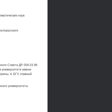
ематических наук
Белорусского
ного Совета ДР. 056.03.96
м университете имени
орины, 4, БГУ, главный
нного университета.