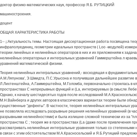
доктор физико-математических наук, профессор Я.Б. РУТИЦКИЙ
машиностроения.
доцент
ОБЩАЯ ХАРАКТЕРИСТИКА РАБОТЫ
1-- ¡:Актуальность темы. Настоящая диссертационная работа посвящена те
инфраполуединиц, геометрии идеальных пространств ( Loo -модулей) измер
теории линейных и нелинейных операторов в них и их приложениям к задач
нелинейных операторных и интегральных уравнений Гаммерштейна л краев
уравнений математической физики.
Теория нелинейных интегральных уравнений,- восходящая к фундаменталь
А.М.Ляпунова', Э.Шмидта, П.С.Урысона и получившая дальнейшее развитие в
Л.Лихтенштейна, А.Гаммерштейна, М.Голомба, первоначально строилась в кл
пространствах С непрерывных функций и (La, интегрируемых (в смысле Лебег
Однако, к началу шестидесятых годов после исследований М.А.Красносельско
М.Н.Вайнберга и других авторов в классических вариантах теории были обн
существенные "дефекты". В частности, теория нелинейных интегральных ура
не позволяла исследовать разрывные решения нелинейных уравнений (в час
разрывными нелинейностями) и была излишне сложной технически из-за "пл
пространства С ; теория же в пространствах {La (даже после привлечения пр
рассматривать нелинейные интегральные уравнения только со степенными
в связи с этим обстоятельством М.А.Красносельский и Я.Б.Рутицкий предлож