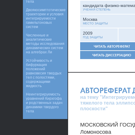
тела
кандидата физико-матема
Двоякосимптотические
УЧЕНАЯ СТЕПЕНЬ
траектории и условия
интегрируемости
Москва
гамильтоновых
МЕСТО ЗАЩИТЫ
систем
2009
Численные и
ГОД ЗАЩИТЫ
аналитические
методы исследования
ЧИТАТЬ АВТОРЕФЕРАТ
динамических систем
на алгебрах Ли
ЧИТАТЬ ДИССЕРТАЦИЮ
Устойчивость и
бифуркация
положений
равновесия твердых
тел с полостями,
содержащими
жидкость
АВТОРЕФЕРАТ
Неинтегрируемость
на тему "Интегрируем
уравнений Кирхгофа
тяжелого тела эллип
и родственных задач
динамики твердого
плоскости"
тела
МОСКОВСКИЙ ГОСУД
Ломоносова