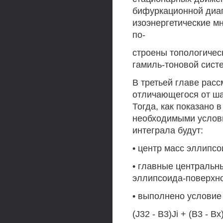
бифуркационной диа
изоэнергетические м
по-
строены топологичес
гамиль-тоновой сист
В третьей главе рас
отличающегося от шар
Тогда, как показано в
необходимыми услов
интеграла будут:
• центр масс эллипсо
• главные центральн
эллипсоида-поверхн
• выполнено условие
(J32 - B3)Ji + (В3 - Bx