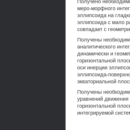
Получено необходим
меро-морфного интег
эллипсоида на гладк
эллипсоида с мало р
совпадает с геометр
Получены необходим
аналитического инте
динамически и геоме
горизонтальной плос
оси инерции эллипсо
эллипсоида-поверхно
экваториальной плос
Получены необходимы
уравнений движения 
горизонтальной плос
интегрируемой систе