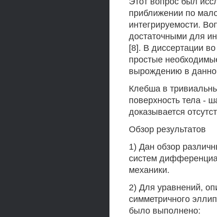
Этот вопрос был иссл
приближении по мал
интегрируемости. Во
достаточными для инт
[8]. В диссертации 
простые необходимые
вырождению в данной
Клебша в тривиальны
поверхность тела - 
доказывается отсутс
Обзор результатов
1) Дан обзор различ
систем дифференциа
механики.
2) Для уравнений, о
симметричного эллип
было выполнено: