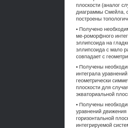
плоскости (аналог с
диаграммы Смейла, о
построены топологич
• Получено необходи
ме-роморфного интег
эллипсоида на гладк
эллипсоида с мало р
совпадает с геометр
• Получены необходи
интеграла уравнений
геометрически симме
плоскости для случая
экваториальной плос
• Получены необходи
уравнений движения 
горизонтальной плос
интегрируемой систе