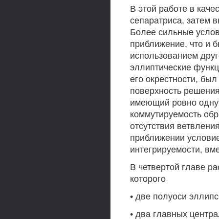
В этой работе в кач
сепаратриса, затем 
Более сильные услов
приближение, что и 
использованием друг
эллиптические функц
его окрестности, бы
поверхность решения
имеющий ровно одну 
коммутируемость обр
отсутствия ветвления
приближении условие
интегрируемости, вм
В четвертой главе р
которого
• две полуоси эллип
• два главных центр