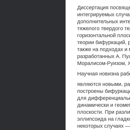
Диссертация посвяще
интегрируемых случа
дополнительных инт
тяжелого твердого т
горизонтальной плос
теории бифуркаций, 
также на подходах и
разработанных А. Пу
Моралисом-Руизом, 
Научная новизна раб
являются новыми, ра
построены бифуркаци
для дифференциальн
динамически и геоме
плоскости. При разл
эллипсоида на гладк
некоторых случаях —