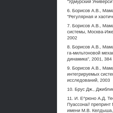
"Удмурский Университ
6. Борисов А.В., Мам
"Регулярная и хаотич
7. Борисов А.В., Ма
системы, Москва-Иже
2002
8. Борисов А.В., Мам
га-мильтоновой меха
динамика", 2001, 384 
9. Борисов А.В., Ма
интегрируемых систе
исследований, 2003
10. Брус Дж., Джибли
11. И. Е^рюно А.Д. 
Пуассона// препринт 
имени М.В. Келдыша, 