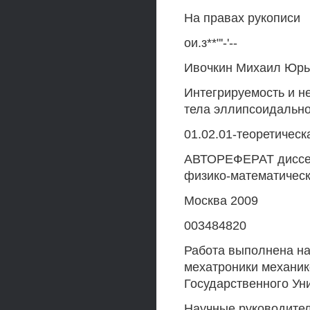
На правах рукописи
ои.з**"'-'--
Ивочкин Михаил Юрь
Интегрируемость и н
тела эллипсоидально
01.02.01-теоретичес
АВТОРЕФЕРАТ диссер
физико-математическ
Москва 2009
003484820
Работа выполнена на
мехатроники механик
Государственного Ун
Научные руководители: