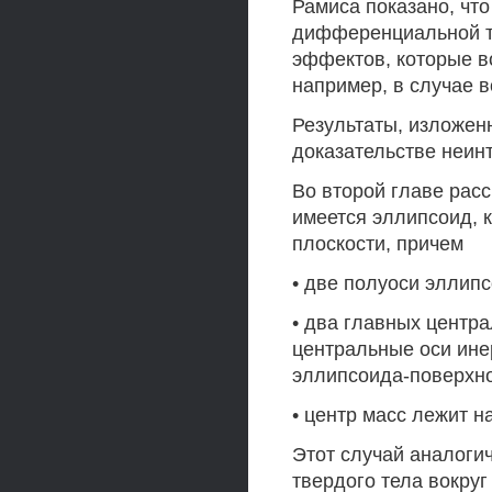
Рамиса показано, чт
дифференциальной те
эффектов, которые в
например, в случае 
Результаты, изложенн
доказательстве неин
Во второй главе рас
имеется эллипсоид, 
плоскости, причем
• две полуоси эллип
• два главных центр
центральные оси ине
эллипсоида-поверхн
• центр масс лежит н
Этот случай аналоги
твердого тела вокруг