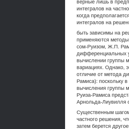
верные лишь в пред
интегралов на частн
когда предполагаетс
интегралов на решени
быть зависимы на реш
применяются методы,
сом-Руизом, Ж.П. Ра
дифференциальных у
вычислении группы м
вариациях. Однако, э
отличие от метода д
Рамиса): поскольку 
вычисления группы 
Руиза-Рамиса предст
Арнольда-Лиувилля о
Существенным шагом
частного решения, ч
затем берется друго