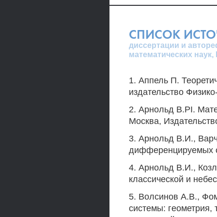
СПИСОК ИСТ
диссертации и авторе
математических наук,
1. Аппель П. Теоретич
издательство Физико
2. Арнольд В.PI. Ма
Москва, Издательство
3. Арнольд В.И., Вар
дифференцируемых о
4. Арнольд В.И., Коз
классической и небе
5. Волсинов А.В., Ф
системы: геометрия,