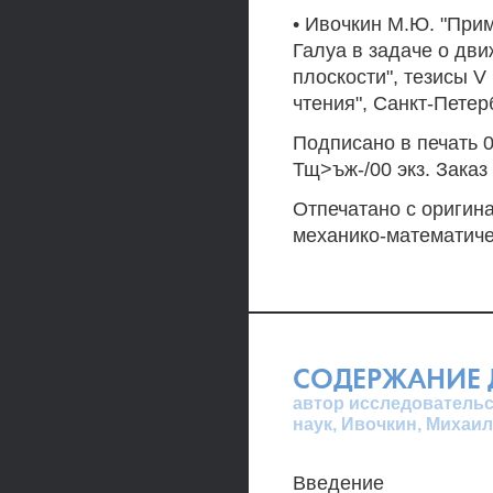
• Ивочкин М.Ю. "Пр
Галуа в задаче о дв
плоскости", тезисы 
чтения", Санкт-Петерб
Подписано в печать 03
Тщ>ъж-/00 экз. Заказ
Отпечатано с оригин
механико-математиче
СОДЕРЖАНИЕ 
автор исследовательс
наук, Ивочкин, Михаи
Введение