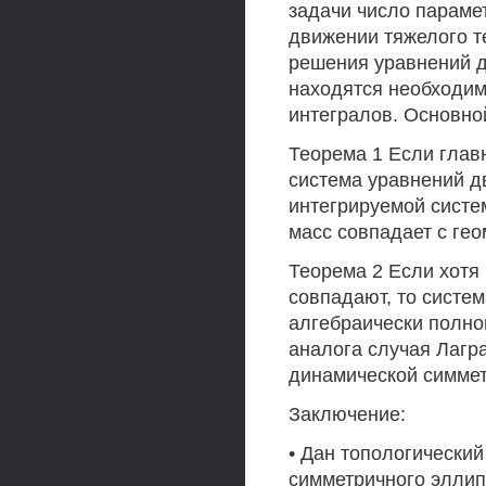
задачи число параме
движении тяжелого т
решения уравнений д
находятся необходи
интегралов. Основно
Теорема 1 Если глав
система уравнений д
интегрируемой систе
масс совпадает с гео
Теорема 2 Если хотя
совпадают, то систе
алгебраически полно
аналога случая Лагра
динамической симмет
Заключение:
• Дан топологически
симметричного эллип