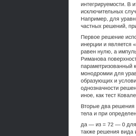
интегрируемости. В и
исключительных случ
Например, для уравн
частных решений, пр
Первое решение испо
инерции и является 
равен нулю, а импул
Риманова поверхность
параметризованный к
монодромии для уравн
образующих и услови
однозначности решени
иное, как тест Ковал
Вторые два решения
тела и при определе
да — из = 72 — 0 дл
также решения вида и