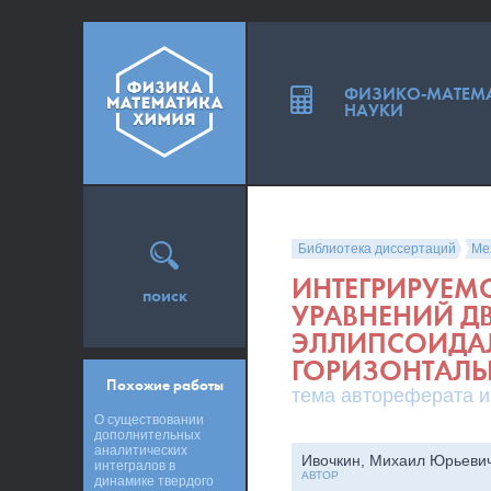
ФИЗИКО-МАТЕМ
НАУКИ
Библиотека диссертаций
Ме
ИНТЕГРИРУЕМО
поиск
УРАВНЕНИЙ Д
ЭЛЛИПСОИДА
ГОРИЗОНТАЛ
Похожие работы
тема автореферата и
О существовании
дополнительных
аналитических
Ивочкин, Михаил Юрьеви
интегралов в
АВТОР
динамике твердого