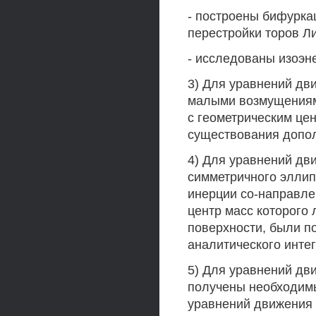
- построены бифурк
перестройки торов Л
- исследованы изоэн
3) Для уравнений дв
малыми возмущениями
с геометрическим це
существования допо
4) Для уравнений дв
симметричного эллип
инерции со-направле
центр масс которого
поверхности, были 
аналитического инте
5) Для уравнений дв
получены необходимы
уравнений движения 