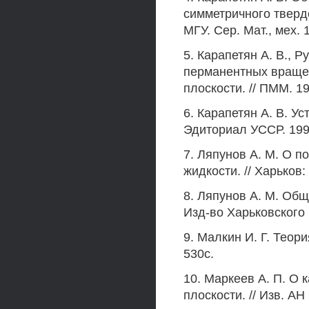
симметричного твердо
МГУ. Сер. Мат., мех. 
5. Карапетян А. В., 
перманентных вращен
плоскости. // ПММ. 198
6. Карапетян А. В. У
Эдиториал УССР. 199
7. Ляпунов А. М. О п
жидкости. // Харьков:
8. Ляпунов А. М. Общ
Изд-во Харьковского М
9. Малкин И. Г. Теори
530с.
10. Маркеев А. П. О 
плоскости. // Изв. АН