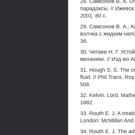
28. Самсонов В. А. О
парадоксы. // Ижевск
2001. 80 с.
29. Самсонов В. А., 
волчка с жидким напо
36.
30. Четаев Н. Г. Уст
механике. // Изд-во 
31. Hough S. S. The osc
fluid. // Phil Trans. Ro
506.
32. Kelvin, Lord, Math
1882.
33. Routh E. J. A treati
London: McMillan And 
34. Routh E. J. The ad