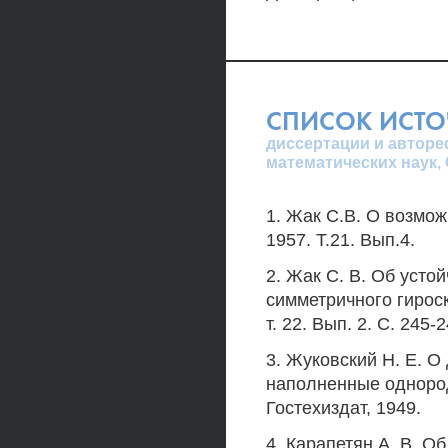
СПИСОК ИСТ
диссертации и авторе
математических наук,
1. Жак C.B. О возмо
1957. Т.21. Вып.4.
2. Жак С. В. Об усто
симметричного гирос
т. 22. Вып. 2. С. 245-2
3. Жуковский H. Е. О
наполненные однородн
Гостехиздат, 1949.
4. Карапетян А. В. О