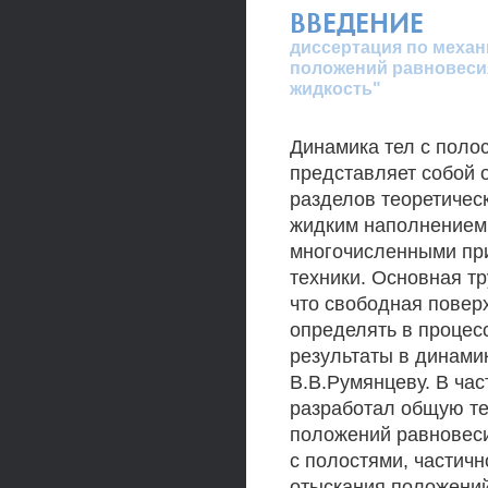
ВВЕДЕНИЕ
диссертация по механ
положений равновеси
жидкость"
Динамика тел с поло
представляет собой 
разделов теоретическ
жидким наполнением (с
многочисленными при
техники. Основная тр
что свободная повер
определять в процес
результаты в динами
В.В.Румянцеву. В част
разработал общую т
положений равновеси
с полостями, частич
отыскания положений