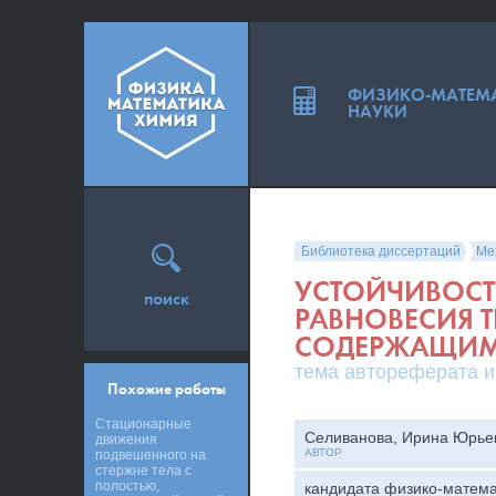
ФИЗИКО-МАТЕМ
НАУКИ
Библиотека диссертаций
Ме
УСТОЙЧИВОСТ
поиск
РАВНОВЕСИЯ Т
СОДЕРЖАЩИМ
тема автореферата и
Похожие работы
Стационарные
Селиванова, Ирина Юрье
движения
АВТОР
подвешенного на
стержне тела с
полостью,
кандидата физико-матема