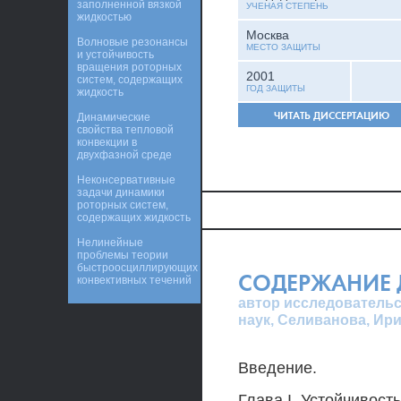
заполненной вязкой
УЧЕНАЯ СТЕПЕНЬ
жидкостью
Москва
Волновые резонансы
МЕСТО ЗАЩИТЫ
и устойчивость
вращения роторных
2001
систем, содержащих
ГОД ЗАЩИТЫ
жидкость
ЧИТАТЬ ДИССЕРТАЦИЮ
Динамические
свойства тепловой
конвекции в
двухфазной среде
Неконсервативные
задачи динамики
роторных систем,
содержащих жидкость
Нелинейные
проблемы теории
быстроосциллирующих
СОДЕРЖАНИЕ 
конвективных течений
автор исследовательс
наук, Селиванова, Ир
Введение.
Глава I. Устойчивост