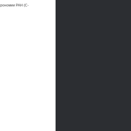
трономии РАН (С-