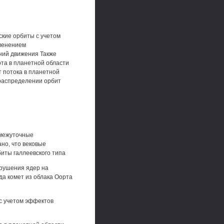
ские орбиты с учетом
именением
ний движения Также
рта в планетной области
т потока в планетной
 распределении орбит
омежуточные
но, что вековые
иты галлеевского типа
зрушения ядер на
да комет из облака Оорта
с учетом эффектов