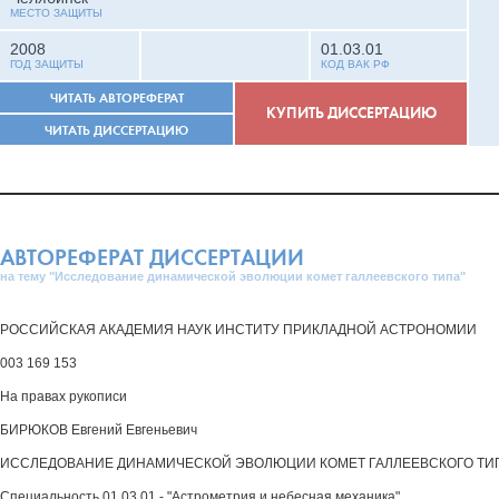
МЕСТО ЗАЩИТЫ
2008
01.03.01
ГОД ЗАЩИТЫ
КОД ВАК РФ
ЧИТАТЬ АВТОРЕФЕРАТ
КУПИТЬ ДИССЕРТАЦИЮ
ЧИТАТЬ ДИССЕРТАЦИЮ
АВТОРЕФЕРАТ ДИССЕРТАЦИИ
на тему "Исследование динамической эволюции комет галлеевского типа"
РОССИЙСКАЯ АКАДЕМИЯ НАУК ИНСТИТУ ПРИКЛАДНОЙ АСТРОНОМИИ
003 169 153
На правах рукописи
БИРЮКОВ Евгений Евгеньевич
ИССЛЕДОВАНИЕ ДИНАМИЧЕСКОЙ ЭВОЛЮЦИИ КОМЕТ ГАЛЛЕЕВСКОГО ТИ
Специальность 01 03 01 - "Астрометрия и небесная механика"