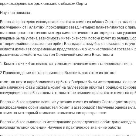
происхождение которых связано с облаком Оорта
Научная новизна
Впервые проведено исследование захвата комет из облака Оорта на галлеев
возмущений от Галактики, проходящих звезд, четырех планет-гигантов с пр
высокоскоростного точного метода симплектического интегрирования уравне
впервые была учтена зависимость интенсивности потока комет из облака Оо
от перигелийного расстояния орбит Благодаря этому было показано, ч го уче
области изменяет современные представления о количественном составе и
различных семейств малых тел Солнечной системы В частности
1. Кометы с </ > 4 ае являются важным источником комет галлеевского типа
2 Происхождение кентавров можно объяснить захватом из потока
комет на почти параболических орбитах Впервые были исследованы все пр
динамические фазы захвата комет на галлеевские орбиты Продемонстрирова
возмущения способны оказывать заметное влияние при захвате комет на орб
Впервые было изучено влияние угасания комет из облака Оорта с учетом ра
распределение орбит малых тел (комет и астероидов) Получены оценки вкла
в кометно-метеорный комплекс в околоземном пространстве
Впервые было выполнено исследование распределения орбит дамоклоидов 
наблюдательной селекции Научное и практическое значение работы