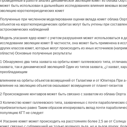
Проведенный в работе анализ динамической эволюции комет из облака Оорт
может быть использован в дальнейших исспедованиях влияния вековых воз
эволюцию короткопериодических комет
Полученные при численном моделировании оценки вклада комет облака Оор
объектов на короткопериодических орбитах могут быть учтены при составле
астрономических наблюдений
Модель угасания ядер комет с учетом разрушения может использоваться в 
исследовании эволюции комет В частности, она может быть применена в ис
других классов комет, которые могут происходить из иных источников (напри
области) Основные полученные результаты
1 Обнаружено два типа захвата на орбиты комет галлеевского типа, отличаю
захвата, так и динамической эволюцией Один из типов захвата, ¿/-захват, ха
преобладающим
влиянием на орбиты объектов возмущений от Галактики и от Юпитера При 
влияние на эволюцию объектов оказывают возмущения от планет-гигантов
2 Происхождение кентавров может быть связано с захватом из облака Оорта
3 Количество комет галлеевского типа, захваченных с почти параболических орб
приблизительно равно Таким образом игнорировать вклад почти параболических
популяцию КГТ не следует
4 Угасание комет может происходить на расстояниях более 2,5 ае от Солнца
комет связано с сублимацией не только водяного льда, но и льдов других, бо