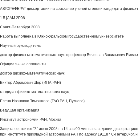
АВТОРЕФЕРАТ диссертации на соискание ученой степени кандидата физико-
1 5 [ЛАМ 2Р08
Санкт-Петербург 2008
Работа выполнена в Южно-Уральском государственном университете
Научный руководитель
доктор физико-математических наук, профессор Вячеслав Васильевич Емель
Официальные оппоненты
доктор физико-математических наук,
Виктор Абрамович Шор (ИПА РАН)
кандидат физико-математических наук,
Елена Ивановна Тимошкова (ГАО РАН, Пулково)
Ведущая организация
Институт астрономии РАН, Москва
Защита состоится "3" июня 2008 г в 14 час 00 мин на заседании диссертацион
при Институте прикладной астрономии РАН по адресу 191187 С-Петерб>рг, на