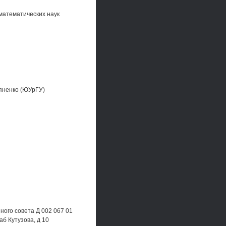
математических наук
яненко (ЮУрГУ)
ного совета Д 002 067 01
б Кутузова, д 10