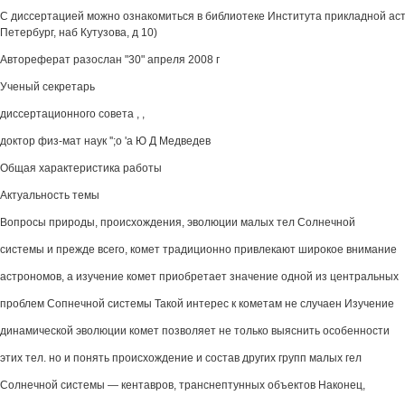
С диссертацией можно ознакомиться в библиотеке Института прикладной ас
Петербург, наб Кутузова, д 10)
Автореферат разослан "30" апреля 2008 г
Ученый секретарь
диссертационного совета , ,
доктор физ-мат наук '';о 'а Ю Д Медведев
Общая характеристика работы
Актуальность темы
Вопросы природы, происхождения, эволюции малых тел Солнечной
системы и прежде всего, комет традиционно привлекают широкое внимание
астрономов, а изучение комет приобретает значение одной из центральных
проблем Сопнечной системы Такой интерес к кометам не случаен Изучение
динамической эволюции комет позволяет не только выяснить особенности
этих тел. но и понять происхождение и состав других групп малых гел
Солнечной системы — кентавров, транснептунных объектов Наконец,