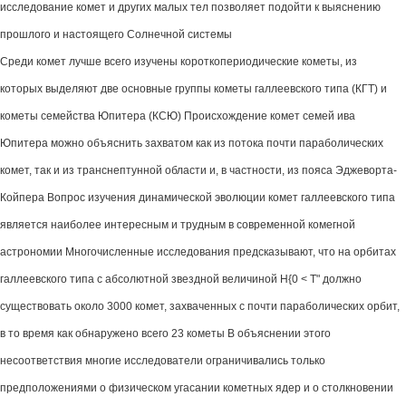
исследование комет и других малых тел позволяет подойти к выяснению
прошлого и настоящего Солнечной системы
Среди комет лучше всего изучены короткопериодические кометы, из
которых выделяют две основные группы кометы галлеевского типа (КГТ) и
кометы семейства Юпитера (КСЮ) Происхождение комет семей ива
Юпитера можно объяснить захватом как из потока почти параболических
комет, так и из транснептунной области и, в частности, из пояса Эджеворта-
Койпера Вопрос изучения динамической эволюции комет галлеевского типа
является наиболее интересным и трудным в современной комегной
астрономии Многочисленные исследования предсказывают, что на орбитах
галлеевского типа с абсолютной звездной величиной Н{0 < Т" должно
существовать около 3000 комет, захваченных с почти параболических орбит,
в то время как обнаружено всего 23 кометы В объяснении этого
несоответствия многие исследователи ограничивались только
предположениями о физическом угасании кометных ядер и о столкновении