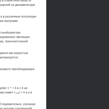
а в планетной области
мущений на динамическую
та в различные популяции
нии программ
датьнейшем при
следованиях эволюции
мер, транснептунной
щиеся как скоростью
рактеризуется
а-захвате преобладающее
ит с ^ < 4 и с 4 ае.
 комет с ¿¡г > 4 а е в
 Следовательно, угасание
лее летучих соединений