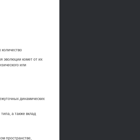
х количество
я эволюции комет от их
изического или
межуточных динамических
типа, а также вклад
ном пространстве,