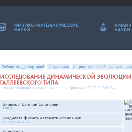
ФИЗИКО-МАТЕМАТИЧЕСКИЕ
ХИМИЧ
НАУКИ
НАУКИ
Библиотека диссертаций
Астрономия
Астрометрия и небесная механик
ИССЛЕДОВАНИЕ ДИНАМИЧЕСКОЙ ЭВОЛЮЦИИ
ГАЛЛЕЕВСКОГО ТИПА
тема автореферата и диссертации по астрономии, 01.03.01 ВАК РФ
Бирюков, Евгений Евгеньевич
АВТОР
кандидата физико-математических наук
УЧЕНАЯ СТЕПЕНЬ
Челябинск