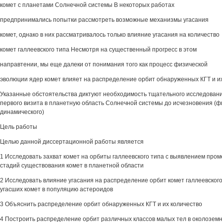
комет с планетами Солнечной системы В некоторых работах
предпринимались попытки рассмотреть возможные механизмы угасания
комет, однако в них рассматривалось только влияние угасания на количество
комет галлеевского типа Несмотря на существенный прогресс в этом
направтении, мы еще далеки от понимания того как процесс физической
эволюции ядер комет влияет на распределение орбит обнаруженных КГТ и и
Указанные обстоятельства диктуют необходимость тщательного исследовани
первого визита в планетную область Солнечной системы до исчезновения (ф
динамического)
Цель работы
Целью данной диссертационной работы является
1 Исследовать захват комет на орбиты галлеевского типа с выявлением про
стадий существования комет в планетной области
2 Исследовать влияние угасания на распределение орбит комет галлеевского 
угасших комет в популяцию астероидов
3 Объяснить распределение орбит обнаруженных КГТ и их количество
4 Построить распределение орбит различных классов малых тел в околозем