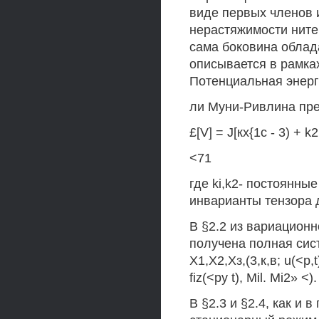
виде первых членов 
нерастяжимости нитей
сама боковина облад
описывается в рамка
Потенциальная энерг
ли Муни-Ривлина пр
£[V] = J[кх{1с - 3) + k2(
<71
где ki,k2- постоянные
инварианты тензора
В §2.2 из вариацион
получена полная сис
Х1,Х2,Хз,(3,к,в; u(<p,t)
fiz(<py t), Mil. Mi2» <).
В §2.3 и §2.4, как и 