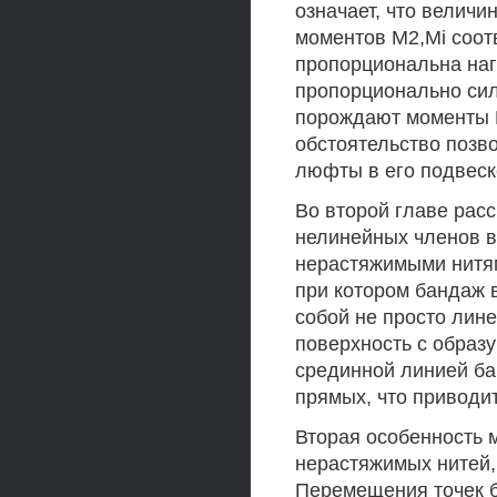
означает, что велич
моментов M2,Mi соот
пропорциональна наг
пропорционально силе
порождают моменты M
обстоятельство позв
люфты в его подвеск
Во второй главе рас
нелинейных членов в
нерастяжимыми нитя
при котором бандаж 
собой не просто лин
поверхность с образ
срединной линией ба
прямых, что приводит
Вторая особенность м
нерастяжимых нитей
Перемещения точек 