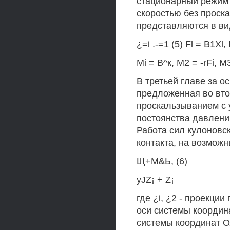
стационарный режим 
скоростью без проск
представляются в вид
¿=i .-=1 (5) Fl = B1Xl
Mi = В^к, М2 = -rFi, M
В третьей главе за 
предложенная во вто
проскальзыванием с 
постоянства давления
Работа сил кулоновс
контакта, на возмож
Щ+М&Ь, (6)
yJZ¡ + Z¡
где ¿i, ¿2 - проекции
оси системы координ
системы координат ОХ