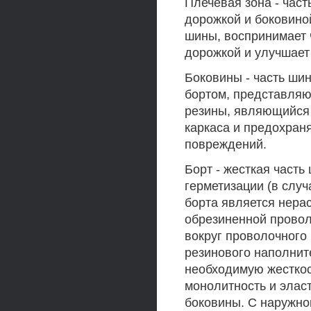
Плечевая зона - час
дорожкой и боковино
шины, воспринимает 
дорожкой и улучшает
Боковины - часть ши
бортом, представляю
резины, являющийся 
каркаса и предохран
повреждений.
Борт - жесткая част
герметизации (в слу
борта является нера
обрезиненной проволо
вокруг проволочного
резинового наполнит
необходимую жесткос
монолитность и эласт
боковины. С наружно