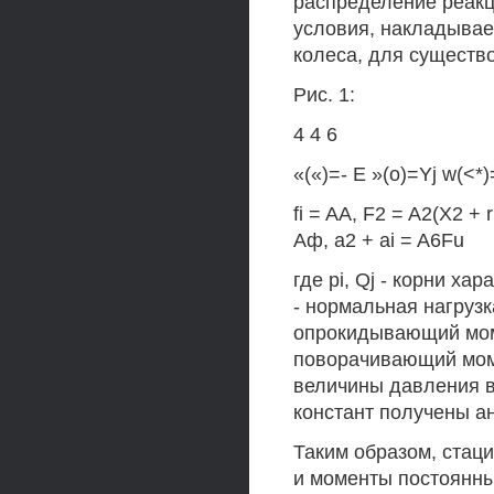
распределение реакци
условия, накладывае
колеса, для существ
Рис. 1:
4 4 6
«(«)=- Е »(о)=Yj w(<*)
fi = AA, F2 = A2(X2 +
Аф, a2 + ai = A6Fu
где pi, Qj - корни ха
- нормальная нагрузка
опрокидывающий момен
поворачивающий момент
величины давления в
констант получены а
Таким образом, стац
и моменты постоянны