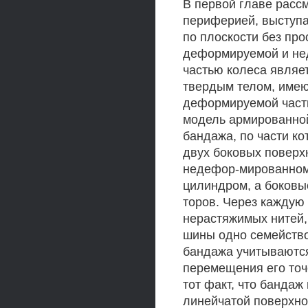
В первой главе расс
периферией, выступ
по плоскости без про
деформируемой и не
частью колеса являе
твердым телом, имею
деформируемой часть
модель армированной
бандажа, по части ко
двух боковых поверх
недефор-мированном
цилиндром, а боковы
торов. Через каждую
нерастяжимых нитей,
шины одно семейство
бандажа учитываются
перемещения его точ
тот факт, что банда
линейчатой поверхнос