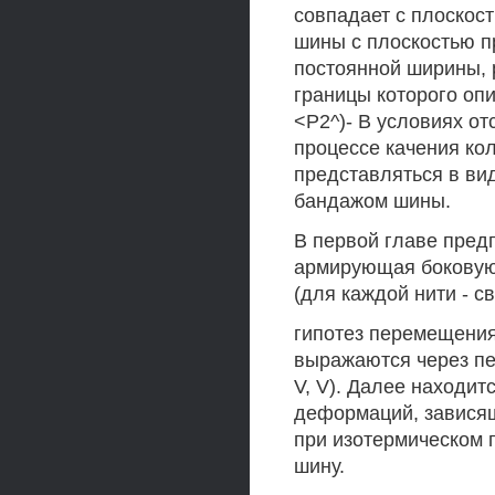
совпадает с плоскост
шины с плоскостью п
постоянной ширины, 
границы которого оп
<Р2^)- В условиях от
процессе качения кол
представляться в ви
бандажом шины.
В первой главе предп
армирующая боковую
(для каждой нити - с
гипотез перемещения
выражаются через пе
V, V). Далее находи
деформаций, завися
при изотермическом 
шину.