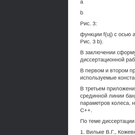
a
b
Рис. 3:
функции f(uj) с осью
Рис. 3 b).
В заключении сформ
диссертационной раб
В первом и втором п
используемые конста
В третьем приложен
срединной линии бан
параметров колеса, 
С++.
По теме диссертаци
1. Вильке В.Г., Коже