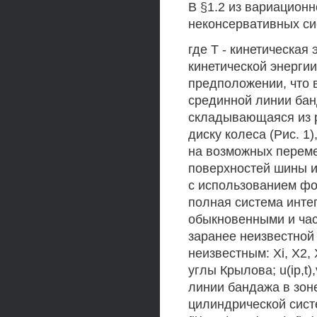
В §1.2 из вариацион
неконсервативных си
где Т - кинетическая
кинетической энергии
предположении, что 
срединной линии банд
складывающаяся из р
диску колеса (Рис. 1
на возможных перем
поверхностей шины и
с использованием фо
полная система инт
обыкновенными и час
заранее неизвестной
неизвестным: Xi, Х2, 
углы Крылова; u(ip,t)
линии бандажа в зоне 
цилиндрической систе