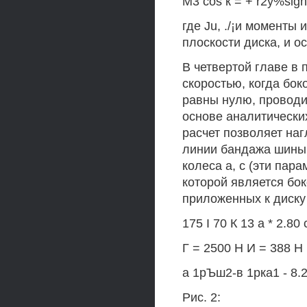
М3 cos к = + r2y%sign
где Ju, ./¡и моменты
плоскости диска, и о
В четвертой главе в
скоростью, когда бок
равны нулю, проводи
основе аналитически
расчет позволяет на
линии бандажа шины 
колеса а, с (эти пар
которой является бо
приложенных к диску 
175 I 70 К 13 а * 2.80 
Г = 2500 Н И = 388 Н 
а 1рЪш2-в 1рка1 - 8.
Рис. 2: