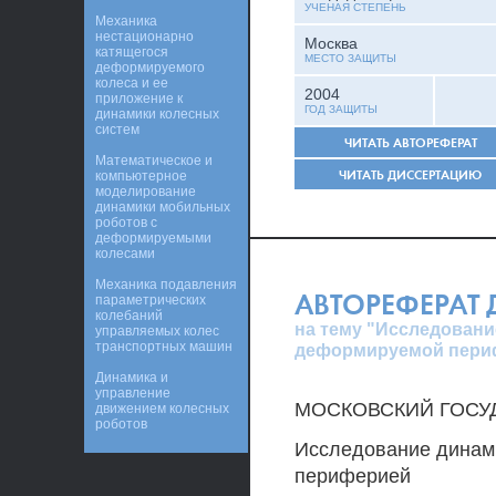
УЧЕНАЯ СТЕПЕНЬ
Механика
нестационарно
Москва
катящегося
МЕСТО ЗАЩИТЫ
деформируемого
колеса и ее
2004
приложение к
ГОД ЗАЩИТЫ
динамики колесных
систем
ЧИТАТЬ АВТОРЕФЕРАТ
Математическое и
ЧИТАТЬ ДИССЕРТАЦИЮ
компьютерное
моделирование
динамики мобильных
роботов с
деформируемыми
колесами
Механика подавления
АВТОРЕФЕРАТ
параметрических
колебаний
на тему "Исследовани
управляемых колес
транспортных машин
деформируемой пери
Динамика и
управление
МОСКОВСКИЙ ГОСУ
движением колесных
роботов
Исследование динами
периферией