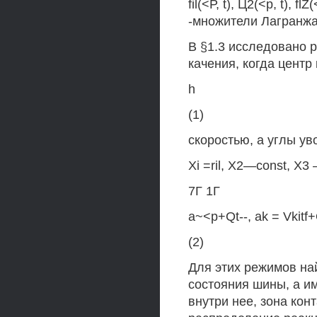
fil(<Р, t), Ц2(<р, t), flZ
-множители Лагранжа
В §1.3 исследовано 
качения, когда центр
h
(1)
скоростью, а углы ув
Xi =ril, Х2—const, Х3 
7Г 1Г
a~<p+Qt--, ak = Vkitf+
(2)
Для этих режимов на
состояния шины, а и
внутри нее, зона кон