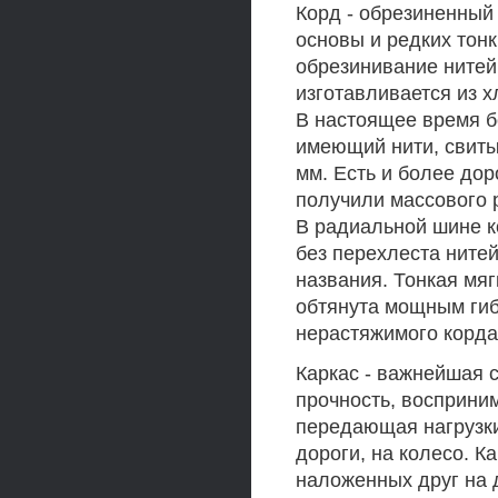
Корд - обрезиненный 
основы и редких тон
обрезинивание нитей 
изготавливается из х
В настоящее время б
имеющий нити, свиты
мм. Есть и более до
получили массового 
В радиальной шине ко
без перехлеста ните
названия. Тонкая мя
обтянута мощным гиб
нерастяжимого корда,
Каркас - важнейшая 
прочность, восприни
передающая нагрузки
дороги, на колесо. К
наложенных друг на 