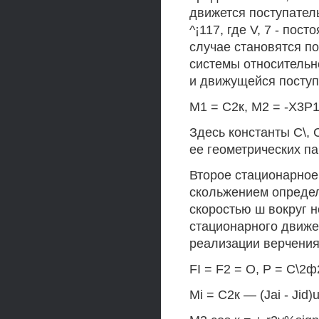
движется поступатель
^¡117, где V, 7 - по
случае становятся п
системы относительн
и движущейся поступ
М1 = С2к, М2 = -Х3Р1
Здесь константы С\, 
ее геометрических п
Второе стационарное
скольжением определ
скоростью ш вокруг н
стационарного движе
реализации верчения
FI = F2 = О, Р = С\2ф
Mi = С2к — (Jai - Jid)u