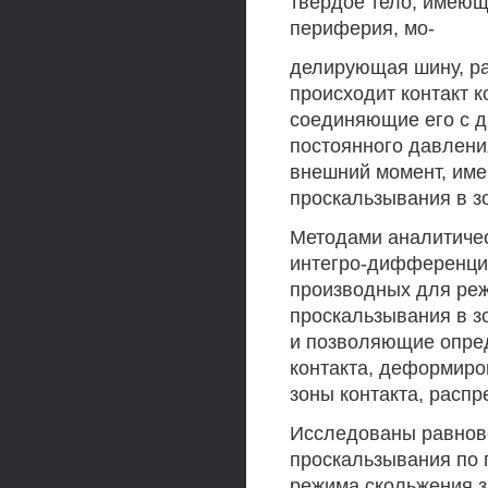
твердое тело, имею
периферия, мо-
делирующая шину, ра
происходит контакт к
соединяющие его с 
постоянного давлени
внешний момент, име
проскальзывания в з
Методами аналитиче
интегро-дифференци
производных для реж
проскальзывания в з
и позволяющие опред
контакта, деформиро
зоны контакта, распр
Исследованы равнове
проскальзывания по 
режима скольжения з