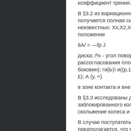
коэффициент трения
В §3.2 из вариацион
получается полная с
неизвестных: Хх,Х2,Х
положение
6А/ = —fp J
диска; /% - угол пово
рассогласования пло
боковин); ги{Ь)\ и((р,
£); А (у, <)
в зоне контакта и вне
В §3.3 исследованы 
заблокированного ко
скольжение колеса и 
В случае поступател
предполагается, что