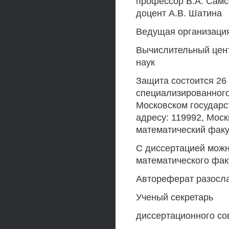
профессор В.А. Самс
доцент А.В. Шатина
Ведущая организаци
Вычислительный цент
наук
Защита состоится 26 
специализированного
Московском государс
адресу: 119992, Моск
математический факул
С диссертацией можн
математического факу
Автореферат разосла
Ученый секретарь
диссертационного сов