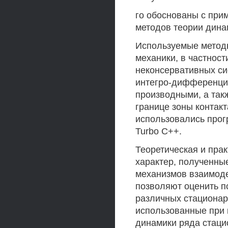
го обоснованы с при
методов теории дина
Используемые методы
механики, в частност
неконсервативных сис
интегро-дифференци
производными, а так
границе зоны контак
использовались прог
Turbo С++.
Теоретическая и прак
характер, полученны
механизмов взаимод
позволяют оценить п
различных стационар
использованные при
динамики ряда стаци