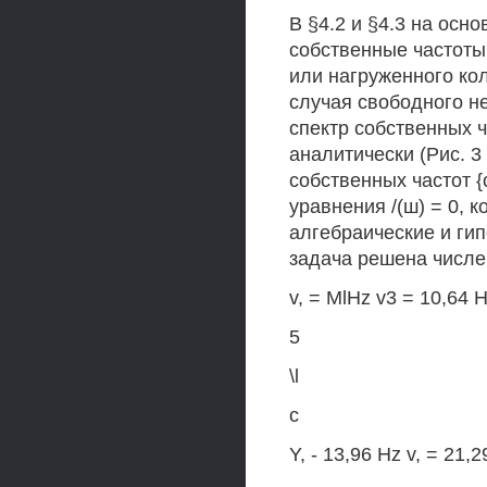
В §4.2 и §4.3 на ос
собственные частоты
или нагруженного ко
случая свободного н
спектр собственных 
аналитически (Рис. 3
собственных частот {
уравнения /(ш) = 0, 
алгебраические и ги
задача решена числе
v, = MlHz v3 = 10,64 
5
\l
с
Y, - 13,96 Hz v, = 21,