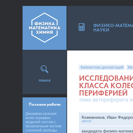
ФИЗИКО-МАТЕМ
НАУКИ
Библиотека диссертаций
Ме
ИССЛЕДОВАНИ
поиск
КЛАССА КОЛЕ
ПЕРИФЕРИЕЙ
тема автореферата и
Похожие работы
Динамика качения
Кожевников, Иван Федоро
колес в рамках
АВТОР
моделей систем с
бесконечным числом
степеней свободы
кандидата физико-матема