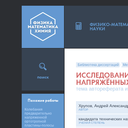
ФИЗИКО-МАТЕМ
НАУКИ
Библиотека диссертаций
Ме
ИССЛЕДОВАНИ
поиск
НАПРЯЖЁННЫХ
тема автореферата и
Похожие работы
Хрупов, Андрей Александ
Колебания
АВТОР
предварительно
напряженной
кандидата технических на
ортотропной
УЧЕНАЯ СТЕПЕНЬ
пластины-полосы