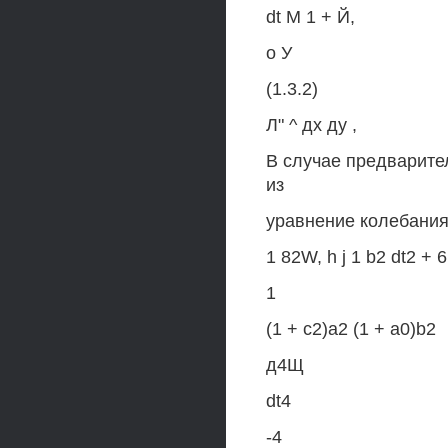
dt M 1 + Й,
о У
(1.3.2)
Л" ^ дх ду ,
В случае предварите
из
уравнение колебания
1 82W, h j 1 b2 dt2 + 
1
(1 + c2)a2 (1 + a0)b2
д4Щ
dt4
-4