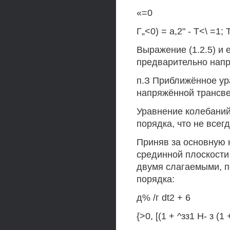
«=0
Г„<0) = а,2" - Т<\ =1; Т
Выражение (1.2.5) и
предварительно нап
п.З Приближённое ур
напряжённой трансве
Уравнение колебаний
порядка, что не всег
Приняв за основную 
срединной плоскости 
двумя слагаемыми, п
порядка:
д% /г dt2 + 6
{>0, [(1 + ^зз1 Н- з (1 