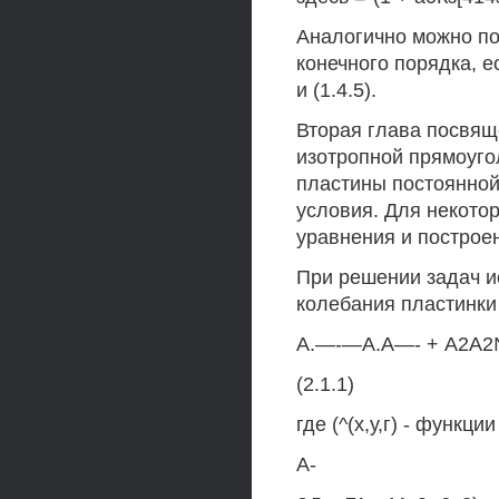
Аналогично можно п
конечного порядка, е
и (1.4.5).
Вторая глава посвящ
изотропной прямоуго
пластины постоянно
условия. Для некото
уравнения и построе
При решении задач 
колебания пластинки
А.—-—А.А—- + А2А2№ +
(2.1.1)
где (^(х,у,г) - функц
А-