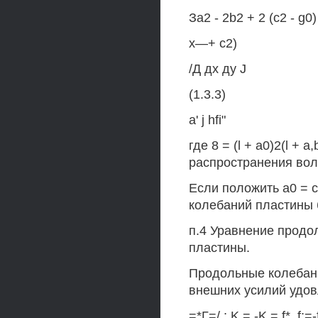
За2 - 2b2 + 2 (c2 - g0) 
x—+ c2)
/Д дх ду J
(1.3.3)
a' j hfi"
где 8 = (l + a0)2(l +
распространения вол
Если положить а0 = с
колебаний пластины 
п.4 Уравнение продо
пластины.
Продольные колебани
внешних усилий удов
=*Г=/.; K = -K = f*. f;=-