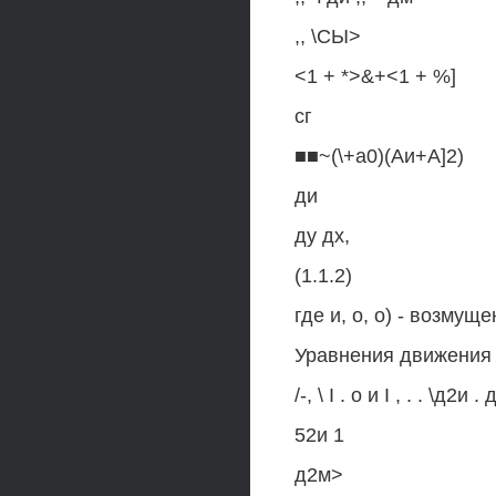
,, \СЫ>
<1 + *>&+<1 + %]
сг
■■~(\+а0)(Аи+А]2)
ди
ду дх,
(1.1.2)
где и, о, о) - возму
Уравнения движения 
/-, \ I . о и I , . . \д2и 
52и 1
д2м>