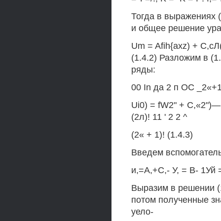
Тогда в выражениях 
и общее решение урав
Um = Afih{axz) + С,сЛ
(1.4.2) Разложим в (
ряды:
00 In да 2 п ОС _2«+
Ui0) = fW2" + С,«2")—;
(2л)! 11 ' 2 2 ^
(2« + 1)! (1.4.3)
Введем вспомогател
и,=А,+С,- У, = В- 1Уй 
Выразим в решении (1.
потом полученные зн
уело-