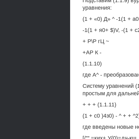
Подставим (1.1.9) вур
уравнения:
(1 + «0) Д» ^ -1(1 + а0
-1(1 + я0+ $)V, -(1 + 
+ Р\Р гЦ ~
+АР К -
(1.1.10)
где А^ - преобразов
Систему уравнений (1
простым для дальне
+ + + (1.1.11)
(1 + с0 )4з0) - ^ + + ^
где введены новые н
[/'"' =ких+ У{0)=дч-кщ,