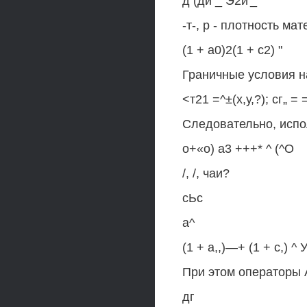
д (ди _ Э2и'_
-т-, р - плотность ма
(1 + а0)2(1 + с2) "
Граничные условия н
<т21 =^±(х,у,?); сг„ = 
Следовательно, испол
о+«о) а3 +++* ^ (^О
/, /, чаи?
сЬс
а^
(1 + а,,)—+ (1 + с,) ^ 
При этом операторы 
дг