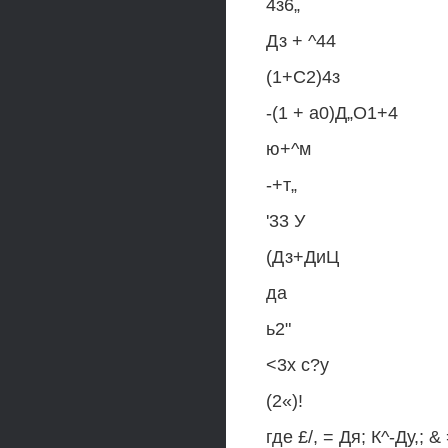
4з6„
Дз + ^44
(1+С2)4з
-(1 + а0)Д„О1+4
ю+^м
-+т„
'33 У
(Дз+ДиЦ
да
ь2"
<3х с?у
(2«)!
где £/, = Дя; К^-Ду,; & 