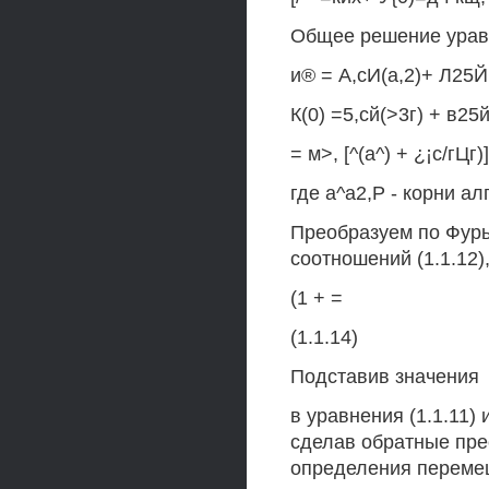
Общее решение уравн
и® = А,сИ(а,2)+ Л25Й(
К(0) =5,сй(>3г) + в25й(
= м>, [^(а^) + ¿¡с/гЦг
где а^а2,Р - корни а
Преобразуем по Фурье
соотношений (1.1.12)
(1 + =
(1.1.14)
Подставив значения
в уравнения (1.1.11) 
сделав обратные пре
определения перемеще