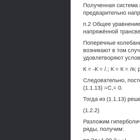
Полученная система 
предварительно напр
п.2 Общее уравнение
напряжённой трансве
Поперечные колебани
возникают в том слу
удовлетворяют услов
К = -К = /.; К = К = /я; р
Следовательно, пост
(1.1.13) =С,= 0.
Тогда из (1.1.13) ре
(1.2.2)
Разложим гиперболич
ряды, получим: