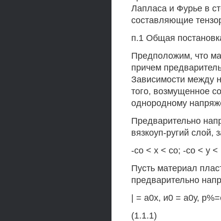
Лапласа и Фурье в с
составляющие тензор
п.1 Общая постановк
Предположим, что ма
причем предваритель
Зависимости между 
того, возмущенное с
однородному напряже
Предварительно напр
вязкоуп-ругий слой,
-со < х < со; -со < у < 
Пусть материал плас
предварительно напр
| = а0х, и0 = а0у, р%=
(1.1.1)