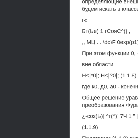
определяющие внешни
будем искать в класс
г«
Бт(Ье) 1 гСояС^)} ,
,, МЦ . . \dq\F 0ехр(р1
При этом функции 0,
вне области
Н<|*0|; Н<|?0|; (1.1.8)
где к0, д0, а0 - коне
Общее решение уравне
преобразования Фурье
¿-соз(Ь)] ^т(^)] 7Ч 1 " 
(1.1.9)