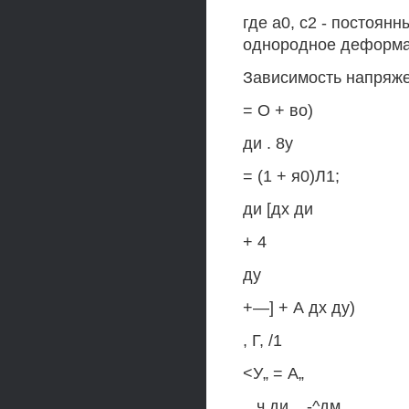
где а0, с2 - постоя
однородное деформа
Зависимость напряже
= О + во)
ди . 8у
= (1 + я0)Л1;
ди [дх ди
+ 4
ду
+—] + А дх ду)
, Г, /1
<У„ = А„
,, ч ди ,, -^дм