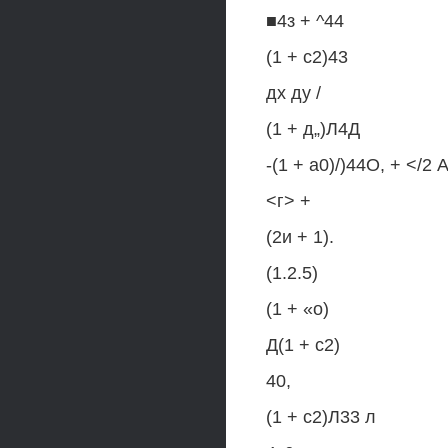
■4з + ^44
(1 + с2)43
дх ду /
(1 + д„)Л4Д
-(1 + а0)/)44О, + </2 А
<г> +
(2и + 1).
(1.2.5)
(1 + «о)
Д(1 + с2)
40,
(1 + с2)Л33 л