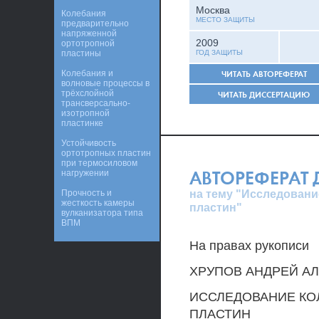
Москва
Колебания
МЕСТО ЗАЩИТЫ
предварительно
напряженной
2009
ортотропной
пластины
ГОД ЗАЩИТЫ
Колебания и
ЧИТАТЬ АВТОРЕФЕРАТ
волновые процессы в
трёхслойной
ЧИТАТЬ ДИССЕРТАЦИЮ
трансверсально-
изотропной
пластинке
Устойчивость
ортотропных пластин
при термосиловом
АВТОРЕФЕРАТ
нагружении
на тему "Исследован
Прочность и
жесткость камеры
пластин"
вулканизатора типа
ВПМ
На правах рукописи
ХРУПОВ АНДРЕЙ А
ИССЛЕДОВАНИЕ КО
ПЛАСТИН