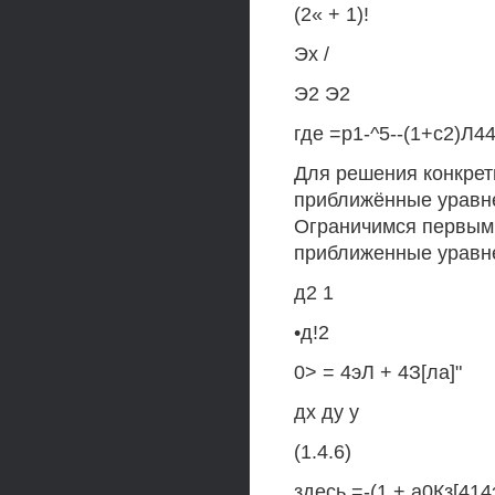
(2« + 1)!
Эх /
Э2 Э2
где =р1-^5--(1+с2)Л4
Для решения конкретн
приближённые уравне
Ограничимся первыми 
приближенные уравн
д2 1
•д!2
0> = 4эЛ + 4З[ла]"
дх ду у
(1.4.6)
здесь =-(1 + а0Кз[414з