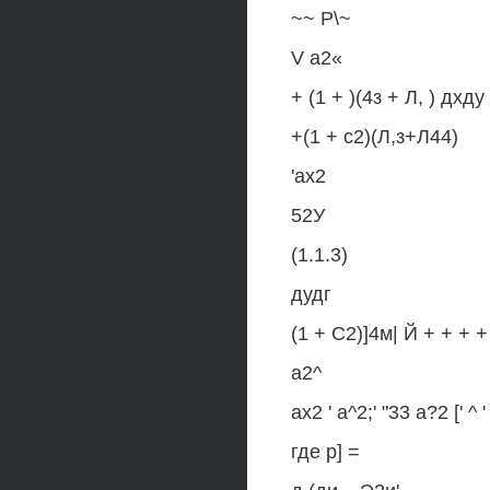
~~ Р\~
V а2«
+ (1 + )(4з + Л, ) дхду -
+(1 + с2)(Л,з+Л44)
'ах2
52У
(1.1.3)
дудг
(1 + С2)]4м| Й + + +
а2^
ах2 ' а^2;' "33 а?2 [' ^ 
где р] =