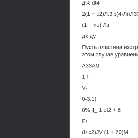
д% dt4
2(1 + с2)Л,3 з(4-ЛпЛ3
(1 + «о) Лз
дх ду
Пусть пластина изотр
этом случае уравнени
А33Ам
1 г
V-
0-3.1)
8% jf_ 1 dt2 + 6
Р\
(l+c2)JV (1 + й0)М