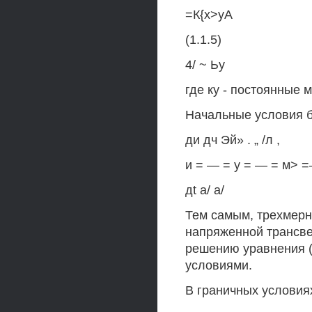
=К{х>уА
(1.1.5)
4/ ~ Ьу
где ку - постоянные 
Начальные условия б
ди дч Эй» . „ /л ,
и = — = у = — = м> =—
дt а/ а/
Тем самым, трехмерн
напряженной трансве
решению уравнения (1
условиями.
В граничных условиях (