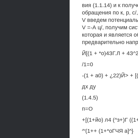
вия (1.1.14) и к по
обращения по к, р, с
V введем потенциалы 
V =-А ц/, получим с
которая и является 
предварительно напр
Й[(1 + *о)4ЗГ.Л + 4З^2
/1=0
-(1 + а0) + ¿22)Й> + [(
дх ду
(1.4.5)
п=О
+[(1+йо) л4 (^з+)Г ((1
^'(1++ (1+*оГЧЯ а]^}