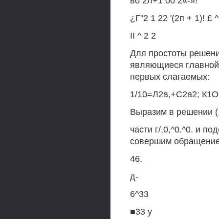
во 2л+1 00 2«-»!
¿Г"2 1 22 '(2п + 1)! £ ^
II ^ 2 2
Для простоты решени
являющиеся главной 
первых слагаемых:
1/10=Л2а,+С2а2; К1О=
Выразим в решении (
части г/,0,^0.^0. и п
совершим обращение 
46.
д-
6^33
■33 у