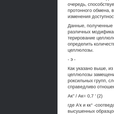
очередь, способству
протонного обмена, 
изменения доступнос
Данные, полученные 
различных модификац
терирование целлюло
определить количест
целлюлозы.
- э -
Как указано выше, из
целлюлозы замещени
роксильных групп, с
справедливо отноше
Ак" / Ак= 0,7 ' (2)
где А'к и кк° -соотв
высушенных образцо