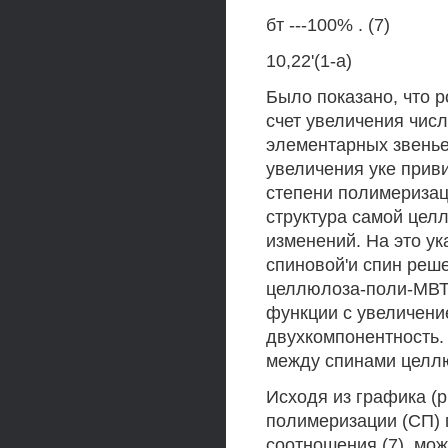
бт ---100% . (7)
10,22'(1-а)
Было показано, что р
счет увеличения чис
элементарных звеньев
увеличения уке прив
степени полимеризац
структура самой цел
изменений. На это у
спиновой'и спин реш
целлюлоза-поли-МВТ
функции с увеличени
двухкомпонентность. 
между спинами целл
Исходя из графика (
полимеризации (СП) 
соотношения (7), мо