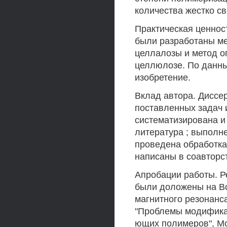
количества жестко с
Практическая ценнос
были разработаны м
целлалозы и метод о
целлюлозе. По данны
изобретение.
Вклад автора. Диссе
поставленных задач 
систематизирована и
литература ; выполн
проведена обработка
написаны в соавторс
Апробации работы. Р
были доложены на В
магнитного резонанса 
"Проблемы модификац
ющих полимеров", Мо