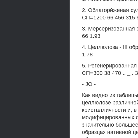
2. Облагорйженая су
СП=1200 66 456 315 6
3. Мерсеризованная 
66 1.93
4. Целлюлоза - III об
1.78
5. Регенерированная 
СП=300 38 470 .. _ . 315
- JO -
Как видно из таблицы
целлюлозе различной
кристалличности и, в
модифицированных об
значительно большее
образцах нативной це