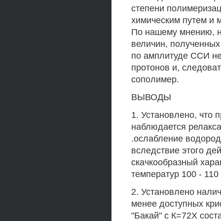
степени полимеризац
химическим путем и 
По нашему мнению, н
величин, полученных
по амплитуде ССИ н
протонов и, следова
сополимер.
ВЫВОДЫ
1. Установлено, что 
наблюдается релакса
.ослабление водород
вследствие этого де
скачкообразный хара
температур 100 - 110
2. Установлено нали
менее доступных кри
"Бакай" с К=72Х сос