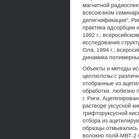
магнитной радиоспект
всесоюзном семинаре
делигнификации", Риг
практика адсорбции
1992 г.; всеросийск
исследования структ
Ола, 1994 г.; всерос
динамика полимерных
Объекты и методы и
целлюлозы с различн
отобранные из ацети
обработки, любезно 
г. Риги. Ацеткпиров
растворе уксусной ки
трифторуксусной кис
отбора из ацетилиру
образцы отмывались 
волокно полй-МВТ-2 