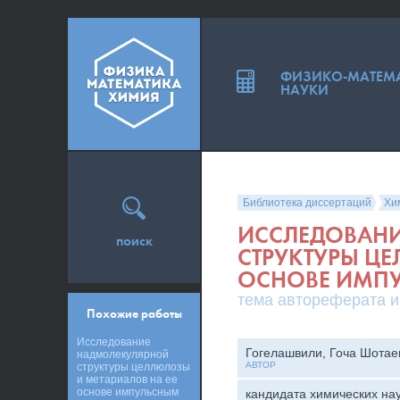
ФИЗИКО-МАТЕМ
НАУКИ
Библиотека диссертаций
Хи
ИССЛЕДОВАН
поиск
СТРУКТУРЫ Ц
ОСНОВЕ ИМП
тема автореферата и
Похожие работы
Исследование
Гогелашвили, Гоча Шотае
надмолекулярной
АВТОР
структуры целлюлозы
и метариалов на ее
основе импульсным
кандидата химических на