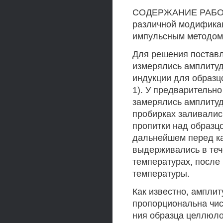
СОДЕРЖАНИЕ РАБОТЫ
различной модификац
импульсным методом
Для решения постав
измерялись амплитуд
индукции для образц
1). У предварительн
замерялись амплитуд
пробирках заливалис
пропитки над образцо
дальнейшем перед к
выдерживались в теч
температурах, после
температуры.
Как известно, ампли
пропорциональна чис
ния образца целлюло