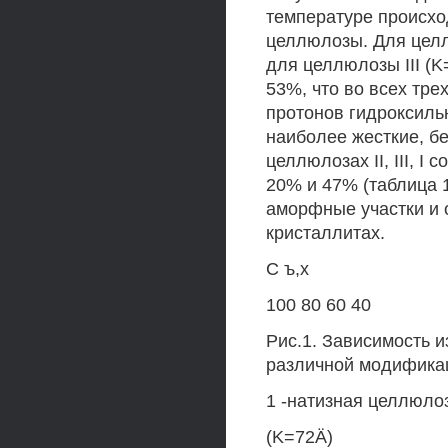
температуре происхо
целлюлозы. Для целл
для целлюлозы III (K
53%, что во всех тре
протонов гидроксиль
наиболее жесткие, б
целлюлозах II, III, I
20% и 47% (таблица 
аморфные участки и 
кристаллитах.
С ъ,х
100 80 60 40
Рис.1. Зависимость 
различной модификац
1 -натизная целлюлоз
(K=72Ä)