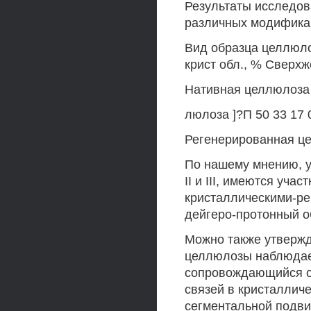
Результаты исследов
различных модифика
Вид образца целлюлоз
крист обл., % Сверхже
Нативная целлюлоза I
люлоза ]?П 50 33 17 
Регенерированная цел
По нашему мнению, у
II и III, имеются уч
кристаллическими-ре
дейгеро-протонный о
Можно также утвержда
целлюлозы наблюдае
сопровождающийся 
связей в кристаллич
сегментальной подви