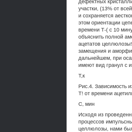
дефектных кристалли
участки, (13% от вс
и сохраняется аестк
этом ориентации цеп
времени Т-( с 10 мин
объяснить полной а
ацетатов целлюлозы! 
замещения и аморфиз
дальнейшем, при оса
имеют вид гранул с 
Т,к
Рис.4. Зависимость 
Т! от времени ацети
С, мин
Исходя из проведен
процессов импульсны
целлюлозы, нами был