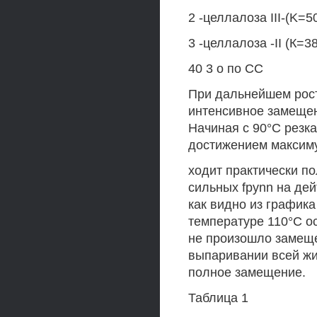
2 -целлалоза III-(K=5
3 -целлалоза -II (К=3
40 3 о по СС
При дальнейшем рост
интенсивное замещен
Начиная с 90°С резк
достижением максиму
ходит практически п
сильных fpynn на дейт
как видно из графика
температуре 110°С ос
не произошло замеще
выпаривании всей жи
полное замещение.
Таблица 1