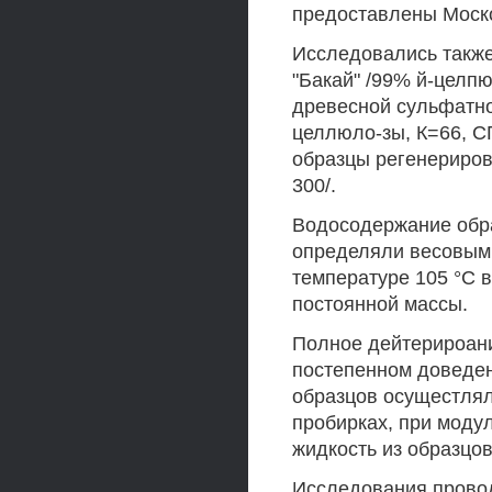
предоставлены Моско
Исследовались такж
"Бакай" /99% й-целп
древесной сульфатно
целлюло-зы, К=66, С
образцы регенериров
300/.
Водосодержание обра
определяли весовым 
температуре 105 °С в 
постоянной массы.
Полное дейтерироани
постепенном доведен
образцов осущестлял
пробирках, при моду
жидкость из образцо
Исследования прово