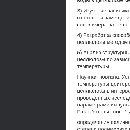
воды в целлюлозе м
3) Изучение зависим
от степени замещени
сополимера на целлю
4) Разработка спосо
целлюлозы методом 
5) Анализ структурн
целлюлозы по зависи
температуры.
Научная новизна. Ус
температуры дейтеро
целлюлозы в интерва
проведенных исслед
параметрами импульс
Разработаны способы
определения величи
степени полимеризац