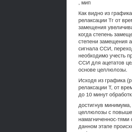
, мип
Как видно из графика
релаксации Тг от вр
замещения увеличива
когда степень замещ
степени замещения 
сигнала ССИ, перехо
необходимо учесть п
ССИ для ацетатов це
основе целлюлозы.
Исходя из графика (р
релаксации Т, от вре
до 10 минут обработк
достигнув минимума,
целлюлозы с повыше
намагниченнос-тями 
данном этапе происх