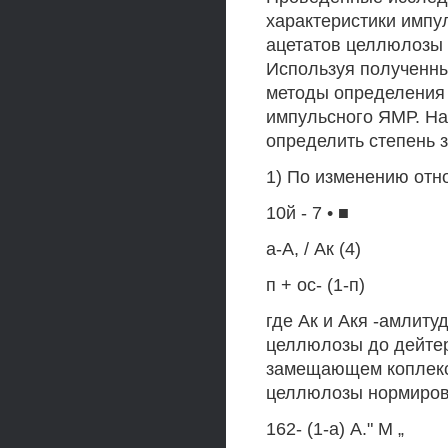
характеристики импу
ацетатов целлюлозы 
Используя полученн
методы определения
импульсного ЯМР. Н
определить степень 
1) По изменению отн
10й - 7 • ■
а-А, / Ак (4)
п + ос- (1-п)
где Ак и Акя -амлит
целлюлозы до дейтер
замещающем коплекс
целлюлозы нормирова
162- (1-а) А." М „