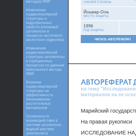
методом ЯМР
УЧЕНАЯ СТЕПЕНЬ
Изменение
Йошкар-Ола
надмолекулярной
МЕСТО ЗАЩИТЫ
структуры и
гидрофильных
1996
свойств хлопковой
ГОД ЗАЩИТЫ
целлюлозы в
процессе частичного
ЧИТАТЬ АВТОРЕФЕРАТ
кислотного гидролиза
Изменения
надмолекулярной
структуры целлюлозы
в сорбционных
процессах по данным
импульсного метода
ЯМР
АВТОРЕФЕРАТ
Влияние
надмолекулярной
на тему "Исследован
структуры на
материалов на ее ос
эффективность
биоконверсии
растительных
материалов
Марийский государст
Особенности
взаимодействия в
На правая рукописи
системе целлюлоза-
водный раствор
ИССЛЕДОВАНИЕ НА
электролита