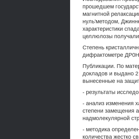
прошедшем государс
магнитной релаксац
нуль'методом, Джинн
характеристики спад
целлюлозы получали 
Степень кристалличн
дифрактометре ДР0Н
Публикации. По мате
докладов и выдано 2
вынесенные на защит
- результаты исслед
- анализ изменения 
степени замещения а
надмолекулярной стр
- методика определе
количества жестко с