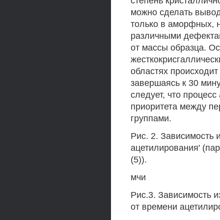
степень кристалличн
можно сделать вывод
только в аморфных, н
различными дефектам
от массы образца. О
жесткокрисгалличес
областях происходит 
завершаясь к 30 мин
следует, что процес
приоритета между пе
группами.
Рис. 2. Зависимость 
ацетилирования' (пар
(5)).
мчи
Рис.3. Зависимость 
от времени ацетилир