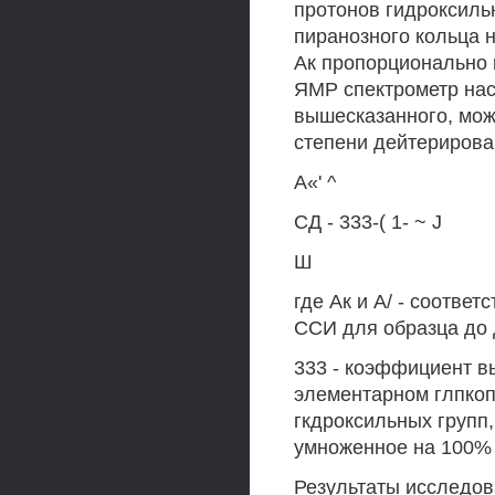
протонов гидроксильн
пиранозного кольца 
Ак пропорционально 
ЯМР спектрометр нас
вышесказанного, мож
степени дейтерирова
А«' ^
СД - 333-( 1- ~ J
Ш
где Ак и А/ - соотве
ССИ для образца до 
333 - коэффициент 
элементарном глпкоп
гкдроксильных групп
умноженное на 100% (
Результаты исследова