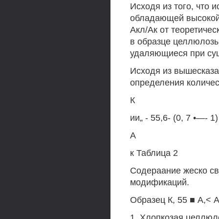
Исходя из того, что
обладающей высокой 
Акл/Ак от теоретичес
в образце целлюлозы
удаляющиеся при суш
Исходя из вышесказа
определения количес
К
ии„ - 55,6- (0, 7 •—- 1)
А
к Таблица 2
Содераание жеско св
модификаций.
Образец К, 55 ■ А,< 
1. Хлопкозая целлюло