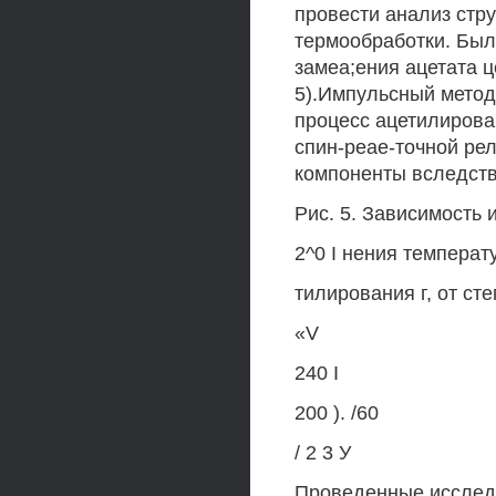
провести анализ стр
термообработки. Был
замеа;ения ацетата ц
5).Импульсный мето
процесс ацетилиров
спин-реае-точной ре
компоненты вследств
Рис. 5. Зависимость 
2^0 I нения температ
тилирования г, от с
«V
240 I
200 ). /60
/ 2 3 У
Проведенные исслед