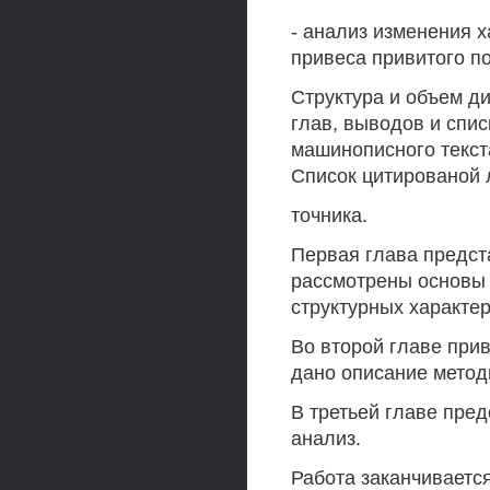
- анализ изменения 
привеса привитого п
Структура и объем ди
глав, выводов и спи
машинописного текста
Список цитированой 
точника.
Первая глава предст
рассмотрены основы 
структурных характе
Во второй главе при
дано описание метод
В третьей главе пре
анализ.
Работа заканчиваетс