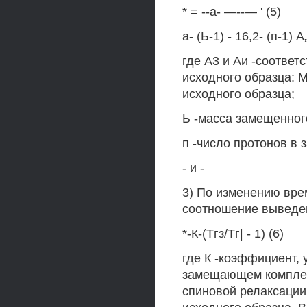
* = --а- —--— ' (5)
а- (Ь-1) - 16,2- (п-1) А
где А3 и Аи -соотве
исходного образца: 
исходного образца;
Ь -масса замещенног
п -число протонов в
- и -
3) По изменению врем
соотношение выведен
*-К-(Тгз/Тг| - 1) (6)
где К -коэффициент,
замещающем комплекс
спиновой релаксации