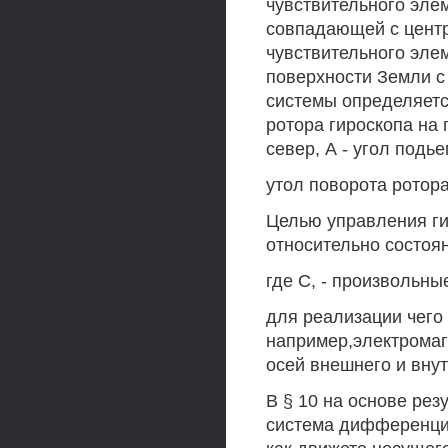
чувствительного элем
совпадающей с центр
чувствительного эле
поверхности Земли с
системы определяется
ротора гироскопа на
север, А - угол подье
утол поворота ротор
Целью управления ги
относительно состоя
где С, - произвольны
для реализации чего
например,электрома
осей внешнего и внут
В § 10 на основе рез
система дифференци