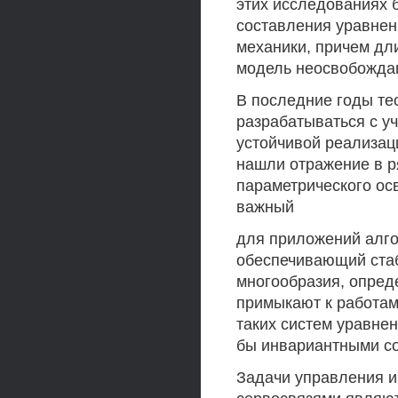
этих исследованиях 
составления уравнен
механики, причем дл
модель неосвобожда
В последние годы те
разрабатываться с у
устойчивой реализац
нашли отражение в р
параметрического ос
важный
для приложений алго
обеспечивающий ста
многообразия, опред
примыкают к работам
таких систем уравне
бы инвариантными с
Задачи управления и