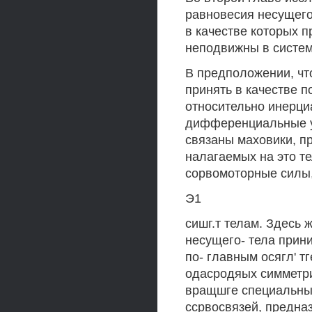
равновесия несущего
в качестве которых 
неподвижны в системе
В предположении, чт
принять в качестве 
относительно инерциа
дифференциальные у
связаны маховики, п
налагаемых на это те
сорвомоторные силы,
Э1
сишг.т телам. Здесь 
несущего- тела приним
по- главным осягл' т
одасродяых симметри
вращшге специальны
ссрвосвязей, предна