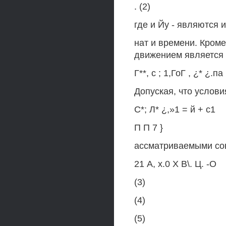
. (2)
где и Йу - являются
нат и времени. Кроме
движением является 
Г**, с ; 1,ГоГ , ¿* ¿.па 
Допуская, что услов
С*; Л* ¿,»1 = й + с1
П П 7 }
ассматриваемыми сов
21 А, х.0 X В\. Ц. -О
(3)
(4)
(5)