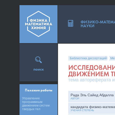
ФИЗИКО-МАТЕМ
НАУКИ
Библиотека диссертаций
Ме
ИССЛЕДОВАНИ
поиск
ДВИЖЕНИЕМ Т
тема автореферата и
Похожие работы
Рада Эль Сайед Абдалла
Управление
АВТОР
программным
движением систем
кандидата физико-матема
твердых тел
УЧЕНАЯ СТЕПЕНЬ