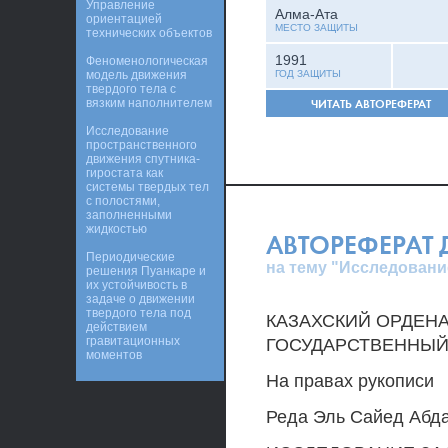
Управление
Алма-Ата
ориентацией
МЕСТО ЗАЩИТЫ
технических объектов
1991
Феноменологическая
модель движения
ГОД ЗАЩИТЫ
твердого тела с
вязким наполнителем
ЧИТАТЬ АВТОРЕФЕРАТ
Исследование
пространственного
движения спутника-
гиростата как
системы твердых тел
с полостями,
заполненными
жидкостью
АВТОРЕФЕРАТ
Периодические
на тему "Исследовани
решения Пуанкаре и
их устойчивость в
задаче о движении
твердого тела под
КАЗАХСКИЙ ОРДЕН
действием
гравитационных
ГОСУДАРСТВЕННЫЙ
моментов
На правах рукописи
Реда Эль Сайед Абд