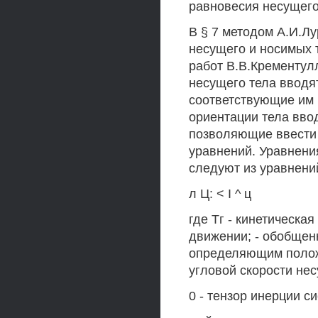
равновесия несущего
В § 7 методом А.И.Л
несущего и носимых т
работ В.В.Крементул
несущего тела вводя
соответствующие им 
ориентации тела вво
позволяющие ввести 
уравнений. Уравнени
следуют из уравнен
л Ц: < I ^ ц
где Тг - кинетическа
движении; - обобщен
определяющим положе
угловой скорости нес
0 - тензор инерции си