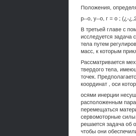
Положения, определя
р--о, у--о, г = о ; (¿-¿,2
В третьей главе с по
исследуется задача 
тела путем регулир
масс, к которым при
Рассматривается мех
твердого тела, имею
точек. Предполагаетс
координат , оси кот
осями инерции несущ
расположенным пара
перемещаться матери
сервомоторные силы,
решается задача об 
чтобы они обеспечил