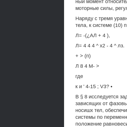
ный момент относител
моторные силы, регу
Наряду с тремя ура
тела, к системе (10)
Л= -(¿АЛ + 4 ),
Л= 4 4 4 ^ х2 - 4 ^ лз.
+ > (п)
Л 8 4 М- >
где
к и ' 4-15 ; V3? •
В § 8 исследуется за
зависящих от фазовы
носишх тел, обеспе
системы по перемен
положение равновеси