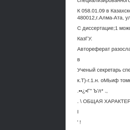
специализированного
К 058.01.09 в Казахс
480012,г.Алма-Ата, 
С диссертацие;1 мож
КазГУ.
Автореферат разослан
в
Ученый секретарь сп
к.Т)-г.1.н. оМЬиф том
.••¿•Г" Ъ'л* .,
. \ ОБЩАЯ ХАРАКТ
I
' !