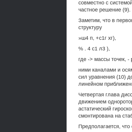
совместно с системой
частное решение (9).
Заметим, что в перв
структуру
»ш4 п, +с1г хг),
% . 4 с1 л3 ),
где -> массы точек, 
ними каналами и ося
сил уравнения (10) д
линейном приближен
Четвертая глава дис
движением однорото
астатический гироско
смонтирована на ста
Предполагается, что