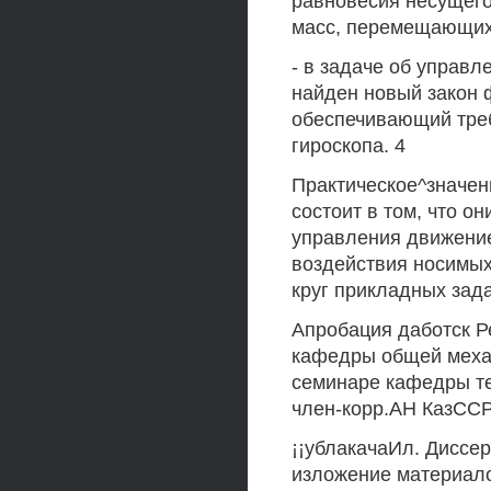
равновесия несущего
масс, перемещающихс
- в задаче об управ
найден новый закон 
обеспечивающий тре
гироскопа. 4
Практическое^значен
состоит в том, что о
управления движение
воздействия носимых
круг прикладных зад
Апробация даботск Р
кафедры общей механ
семинаре кафедры те
член-корр.АН КазССР
¡¡ублакачаИл. Диссе
изложение материало