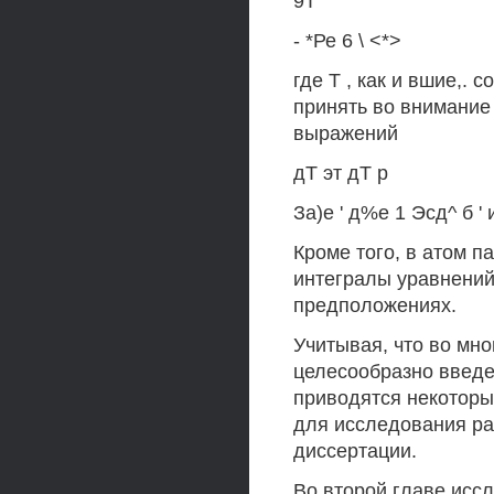
9Т
- *Ре 6 \ <*>
где Т , как и вшие,. 
принять во внимание
выражений
дТ эт дТ р
За)е ' д%е 1 Эсд^ б ' 
Кроме того, в атом 
интегралы уравнений
предположениях.
Учитывая, что во мно
целесообразно введе
приводятся некоторы
для исследования ра
диссертации.
Во второй главе исс