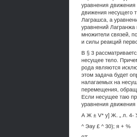
уравнения движения 
движения несущего 
Лаграшса, а уравнен
уравнений Лагранжа 
множители связей, п
и силы реакций перво
В § 3 рассматриваетс
несущее тело. Приче
рода являются исклю
этом задача будет о
налагаемых на несущ
перемещения, обраща
Если несущее таю при
уравнения движения 
А Ж ± V* у] Ж. „ л. 4- 
^ Эау £ ^ 30); я + %