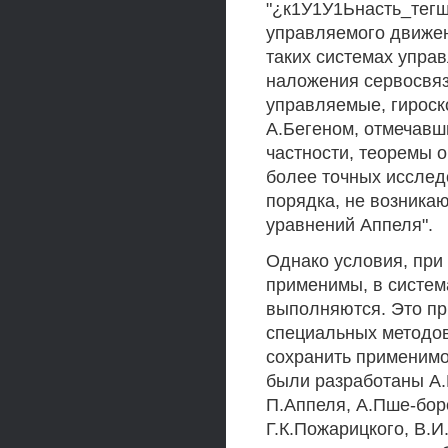
"¿к1У1У1Ьнасть_тегщ
управляемого движен
таких системах упра
наложения сервосвяз
управляемые, гироск
А.Бегеном, отмечавш
частности, теоремы 
более точных исследо
порядка, не возника
уравнений Аппеля".
Однако условия, при
применимы, в систем
выполняются. Это пр
специальных методо
сохранить применимо
были разработаны А.
П.Аппеля, А.Пше-бор
Г.К.Пожарицкого, В.И.