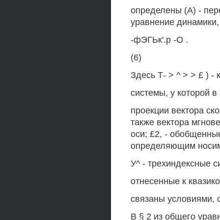
определены (А) - пе
уравнение динамики, 
-фЭГЬк'.р -О .
(6)
Здесь Т- > ^ > > £ ) 
системы, у которой в
проекции вектора ско
также вектора мгнове
оси; £2, - обобщенн
определяющим носим
У^ - трехиндексные 
отнесенные к квазик
связаны условиями, 
В § 2 из общего ур