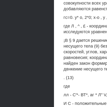
совокупности всех ур
добавляются равенс
гс=0. у* о, 2*0; х-о , у 
где Л , ^ , £ - коорд
исследуются уравнен
¡В § 9 дается решен
несущего тела (9) б
скоростей, углов, х
равновесия; координ
найден закон формир
двнкеиие несущего те
. (13)
где
лл - С'*- ВТ*, аг * Л" V
И С - положительные