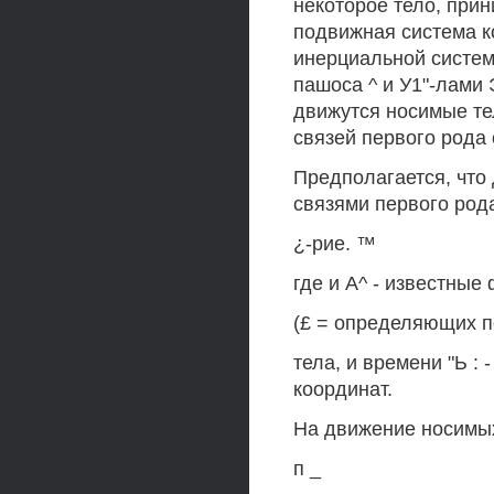
некоторое тело, при
подвижная система к
инерциальной системы
пашоса ^ и У1"-лами Э
движутся носимые те
связей первого рода 
Предполагается, что
связями первого род
¿-рие. ™
где и А^ - известные
(£ = определяющих 
тела, и времени "Ь :
координат.
На движение носимых
п _