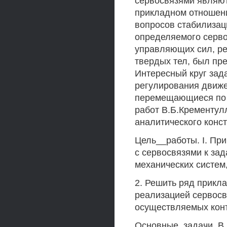
сервосвязями являютс
прикладном отношени
вопросов стабилизац
определяемого серво
управляющих сил, р
твердых тел, был пр
Интересный круг зад
регулирования движ
перемещающиеся по 
работ В.Б.Крементул
аналитического конс
Цель__работы. I. Пр
с сервосвязями к за
механических систем
2. Решить ряд прикла
реализацией сервосв
осуществляемых кон
Основные_задачи. В