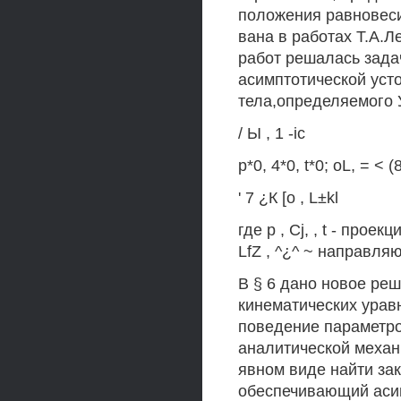
положения равновесия
вана в работах Т.А.Ле
работ решалась задач
асимптотической уст
тела,определяемог
/ Ы , 1 -ic
р*0, 4*0, t*0; oL, = < (
' 7 ¿К [о , L±kl
где р , Cj, , t - про
LfZ , ^¿^ ~ направля
В § 6 дано новое реш
кинематических ура
поведение параметров
аналитической механ
явном виде найти за
обеспечивающий асим