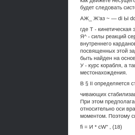
как движете несущего
будет следовать сис
АЖ_ Ж'аз ~ — di Ы dd U
где Т - кинетическая
Я^ - силы реакций с
внутреннего карданов
посвященных этой за
быть найден на основ
У - курс корабля, а 
местонахождения.
В § II определяется с
чивающих стабилизац
При этом предполага
относительно оси вр
моментом. Поэтому си
fi = И * cW" , (18)