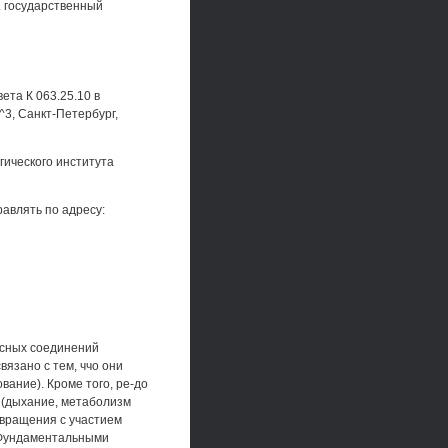
. государственный
ета К 063.25.10 в
^3, Санкт-Петербург,
гического института
авлять по адресу:
ксных соединений
язано с тем, ччо они
вание). Кроме того, ре-до
 (дыхание, метаболизм
евращения с участием
 Фундаментальными