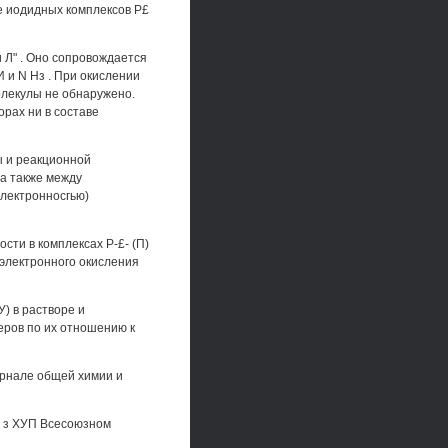
ке иодидных комплексов Р£
 Л" . Оно сопровождается
 и N Нз . При окислении
олекулы не обнаружено.
рах ни в составе
ы и реакционной
а также между
алектронносгью)
ти в комплексах Р-£- (П)
 электронного окисления
У) в растворе и
еров по их отношению к
урнале общей химии и
) з ХУП Всесоюзном