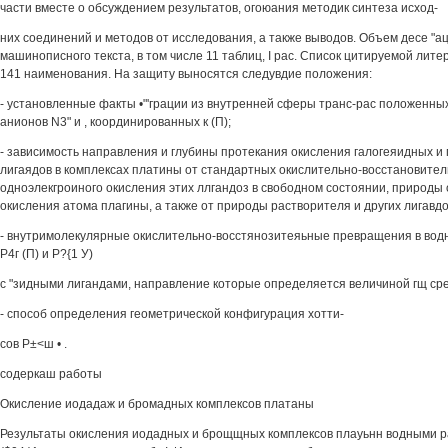
части вместе о обсуждением результатов, огоюания методик синтеза исход-
них соединений и методов от исследования, а также выводов. Объем десе "а
машинописного текста, в том числе 11 таблиц, I рас. Список цитируемой лите
141 наименования. На защиту выносятся следувдие положения:
- установленные факты •"'грации из внутренней сферы транс-рас положенны
анионов N3" и , координированных к (П);
- зависимость направления и глубины протекания окисления галогеяидных и 
лигаядов в комплексах платины от стандартных окислительно-восстановите
одноэлекгроиного окисления этих ллгандоз в свободном состоянии, природы 
окисления атома плагины, а также от природы растворителя и других лигавд
- внутримолекулярные окислительно-восстянозитеяьные превращения в вод
Р4г (П) и Р?{1 У)
с "зидными лигандами, направление которые определяется величиной гщ ср
- способ определения геометрической конфигурация хотти-
сов Р±<ш • .
содеркаш работы
Окисление иодадаж и бромадных комплексов платаны
Результаты окисления иодадных и брощщных комплексов плауьнн водными р