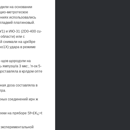
одили на основании
нцио-метротеское
рениях использовались
и гладкий платиновый.
'1) и ИЮ-31 (2D0-400 cu-
области) или с
й снимали на црк'йре
но1Х) удара в режиме
е-щов щородзли на
мпузш!а 3 мкс:, 'л-ок 5-
доставляла в крлдом опте
ная доза составляла в
тра.
сных соединений ирн ж
еки на пряборе Sf>£K¿>t
в экспериментальной