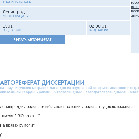
УЧЕНАЯ СТЕПЕНЬ
Ленинград
МЕСТО ЗАЩИТЫ
1991
02.00.01
ГОД ЗАЩИТЫ
КОД ВАК РФ
ЧИТАТЬ АВТОРЕФЕРАТ
АВТОРЕФЕРАТ ДИССЕРТАЦИИ
на тему "Изучение миграции лигандов из внутренней сферы комплексов Р+(П)
окислением координированных галогенидных и псевдогалогенидных анионов
Ленинград;кий ордена октябрьской г. .олюции и ордена трудового красного 
- пмеяя Л ЗЮ obsta ...."..
На правах ру попит
j'