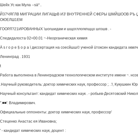
Шейх Ус как Мула --sä*..
Й37ЧЯГЛВ МИГРАЦИИ ЛИГАЩрВ ИЗ' ВНУТРЕННЕЙ СФЕРЫ ШМЙШООВ Р'Ь (
ОЮЕЛШ1ЕМ
ГООРЛ?21ИРОВАННЫХ 'шогшидам и шщогллогкпщцх шгошв . -
Спедидалоста 02=00.01 ~-Неорганическая химия
Ä s г о р е § о р a ï диссертация на соесйшш© ученой üтоксин кандидата хкмлч
Ленинград . 1931
t
Работа выполнена в Ленинградском технологическом институте имени ~. нсо
.Научный руководитель: доктор химических наук, профессор ;. .'/, Кукушкин Ю
Научный консультант: кандидат химических наук . - робьев-Десятовский Нико
".■■': Владимирович.
Официальные оппоненты: доктор химических наук, профессор'
Стеценко Анастас ея Ивановна;
' - кандидат химических наук, доцент :