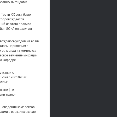
ванккх лигандов и
 ^рети XX века было
 сопровождается
ний из этого правила
ейия $С>Л он далучлл
овождаюсь уходом из ко мм
чалось Черняевым с
го лкганда из комплекса
ическое езучение миграции
на кафедре
етствии с
Р на 19861990 гг.
аллы".
ыми ( , и
ции транс-
..оведения комплексов
вдами в реакциях окисле-