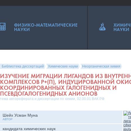
ФИЗИКО-МАТЕМАТИЧЕСКИЕ
ХИМИЧ
НАУКИ
НАУКИ
Библиотека диссертаций
Химические науки
Неорганическая химия
ИЗУЧЕНИЕ МИГРАЦИИ ЛИГАНДОВ ИЗ ВНУТРЕН
КОМПЛЕКСОВ Р+(П), ИНДУЦИРОВАННОЙ ОКИ
КООРДИНИРОВАННЫХ ГАЛОГЕНИДНЫХ И
ПСЕВДОГАЛОГЕНИДНЫХ АНИОНОВ
тема автореферата и диссертации по химии, 02.00.01 ВАК РФ
Шейх Усман Муна
АВТОР
кандидата химических наук