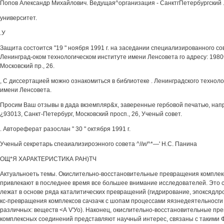
Попов Александр Михайлович. Ведущая^организация - СанктгПетербургский 
университет.
.У
Защита состоится "19 " ноября 1991 г. на заседании специализированного сов
Ленинград-оком технологическом институте имени Ленсовета го адресу: 1980
Московский пр., 26.
, С диссертацией можно ознакомиться в библиотеке . Ленинградского техноло
имени Ленсовета.
Просим Ваш отзывы в дада вкземпляр&х, заверенные гербовой печатью, напр
¿93013, Санкт-Петербург, Московский просп., 26, Ученый совет.
. Автореферат разослан " 30 " октября 1991 г.
Ученый секретарь спеаиализироэнного совета ^//и/^*—' Н.С. Панина
ОЩ*Я ХАРАКТЕРИСТИКА РАН)ТЧ
Актуальноеть темы. Окислительно-восстановительные превращения компле
привлекают в последнее время все большее внимание исследователей. Это св
лежат в основе ряда каталитических превращений (гидрирование, эпоксядлро
кс-превращения комплексов сачзачк с шопам процессами яязнедеятельносги
различных: веществ <А V'Уо). Наконец, окислительно-восстановительные пр
комплексных соединений представляют научный интерес, связаны с такими