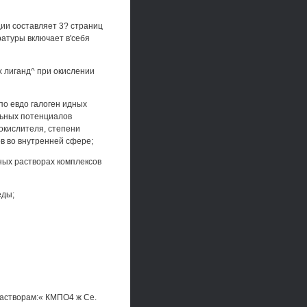
ции составляет 3? страниц
ратуры включает в'себя
х лиганд^ при окислении
по евдо галоген идных
льных потенциалов
окислителя, степени
ов во внутренней сфере;
ных растворах комплексов
еды;
астворам:« КМПО4 ж Се.