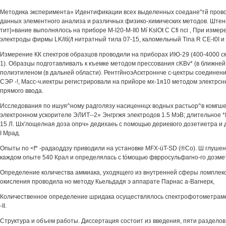
Методика эксперимента» Идентификации всех выделенных соедане"тй пров
данных элементного анализа и различных физико-химических методов. Ште
тит|»вание выполнялось на приборе M-I20-M-II0 Mí KslOt С Cfi nci , При изме
электроды фирмы LK/ití(/t нитратный тила 07-15, каломельный Tina R CE-I0I 
Измерение КК спектров образцов проводили на приборах ИЮ-29 (400-4000 см
1). Образцы подготавливалъ к къемке методом прессования cKBv* (в ближней 
полиэтиленом (в дальней области). РентгйноэАсктроннче с-цектры соединени
СЭР -!, Масс-ч.иектры регистрировали на прийоре мх-1я10 методом электрсн
прямого ввода.
Исследования по ишуя^ному радголязу насиценнцх водных растьор^в комгш
электронном ускорителе ЭЛИТ--2» Энгргжя электродов 1.5 МэВ; длительное *Ь я
15 Л. Шх'лощелная доза опрч» дедихаеь с помощью дериевого дозетиетра и 
I Мрад.
Опыты no <f* -радаоддзу приводили на установке MFX-üT-SD (®Со). Ш глушен
каждом опыте 540 Крал и определялась с tóмощью фврросульфагно-го доэме
Определение количества аммиака, уходящего из внутренней сферы ломплек
окисления проводила но методу Кьельдадя э аппарате Парнас а-Вагнерк,
Количественное определение шридака осуществлялось спектрофотометраме
-II.
Структура и объем работы. Диссертация состоит из введения, пяти раздело