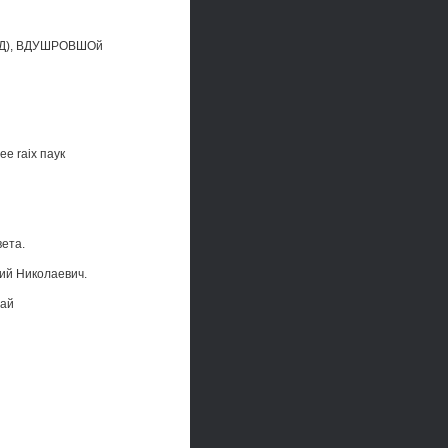
Д), ВДУШРОВШОй
ее raix паук
вета.
рий Николаевич.
лай