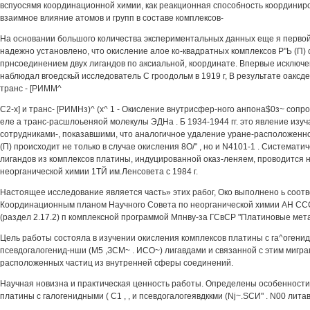
вспуосямя координационной химии, как реакционная способность координиро
взаимное влияние атомов и групп в составе комплексов-
На основании большого количества экспериментальных данных еще я первой
надежно установлено, что окисление алое ко-квадратных комплексов Р"Ь (П)
прнсоединением двух лигандов по аксиальной, координате. Впервые исключе
наблюдал вгоедскьй исследователь С гроодольм в 1919 г, В результате оаксд
транс - [РИММ^
С2-х] и транс- [РИМНз)^ (х^ 1 - Окисление внутрисфер-ного анпона$0з~ сопр
еле а транс-расшлоьеняой молекулы ЭДНа . Б 1934-1944 гг. это явление изу
сотрудниками-, показавшими, что аналогичное удаление уране-расположенно
(П) происходит не только в случае окисления 8О/" , но и N4101-1 . Системат
лигандов из комплексов платины, индуцированной оказ-леняем, проводится 
неорганической химии 1ТЙ им.Ленсовета с 1984 г.
Настоящее исследование является часть» этих рабог, Око выполнено ь соотв
Координационным планом Научного Совета по неорганической химии АН ССС
(раздел 2.17.2) п комплексной программой Мпнву-за ГСвСР "Платиновые мет
Цель работы состояла в изучении окисления комплексов платины с га^огенидн
псевдогалогенид-нши (М5 ,ЗСМ~ . ИСО~) лигавдами и связанной с этим мигра
расположенных частиц из внутренней сферы соединений.
Научная новизна и практическая ценность работы. Определены особенности 
платины с галогенидными ( С1 , , и псевдогалогеявдккми (Nj~.SCИ" . N00 лита