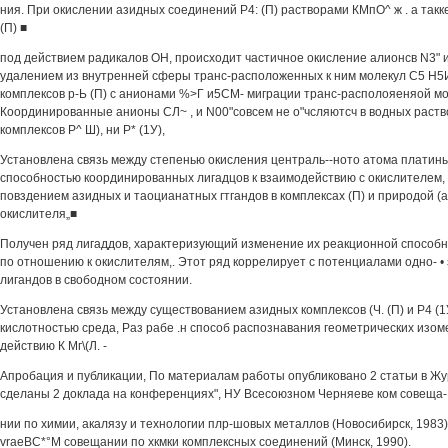
ния. При окислении азидных соединений Р4: (П) растворами КМпО^ ж . а так
(П) ■
под действием радикалов ОН, происходит частичное окисление алионсв N3" и
удалением из внутренней сферы транс-расположенных к ним молекул С5 Н5И
комплексов р-Ь (П) с анионами %>Г и5СМ- миграции транс-располояеняой м
Координированные анионы СЛ~ , и N00"совсем не о"чсляютсч в водных раство
комплексов Р^ Ш), ни Р* (1У),
Установлена связь между степенью окисления централь--ното атома платин
способностью координированных лигадцов к взаимодействию с окислителем, 
повздением азидных и таоцианатных гтгандов в комплексах (П) и природой (
окислителя„■
Получен ряд лигаддов, характеризующий изменение их реакционной способнос
по отношению к окислителям,. Этот ряд коррелирует с потенциалами одно- •
лигандов в свободном состоянии.
Установлена связь между существованием азидных комплексов (Ч. (П) и Р4 (1
кислотностью среда, Раз рабе .н способ распознавания геометрических изом
действию К Мг\(Л. -
Апробация и публикации, По материалам работы опубликовано 2 статьи в Ж
сделаны 2 доклада на конференциях", НУ Всесоюзном Черняеве ком совеща-
нии по химии, акалязу и технологии плр-шовых металлов (Новосибирск, 1983
vraeBC*°M совещании по хкмки комплексных соединений (Минск, 1990).