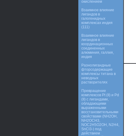
окислением
Взаимное влияние
лигандов в
галогенидных
комплексах индия
(111)
Взаимное влияние
лигандов в
координационных
соединенных
алюминия, галлия,
индия
Разнолигандные
фторсодержащие
комплексы титана в
неводных
растворителях
Превращение
комплексов Pt (II) и Pd
(II) с лигандами,
обладающими
выраженными
восстановительными
свойствами (NH2OH,
NH2OCH3,
NOC2H5O2OH, N2H4,
SnCl3-) под
действием