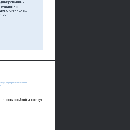
, индуцированной
"
зшши тшолош&кий институт