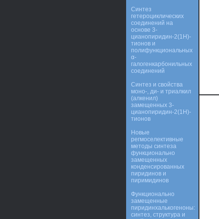
Синтез
гетероциклических
соединений на
основе 3-
цианопиридин-2(1H)-
тионов и
полифункциональных
α-
галогенкарбонильных
соединений
Синтез и свойства
моно-, ди- и триалкил
(алкенил)
замещенных 3-
цианопиридин-2(1Н)-
тионов
Новые
регмоселективные
методы синтеза
функционально
замещенных
конденсированных
пиридинов и
пиримидинов
Функционально
замещенные
пиридинхалькогеноны:
синтез, структура и