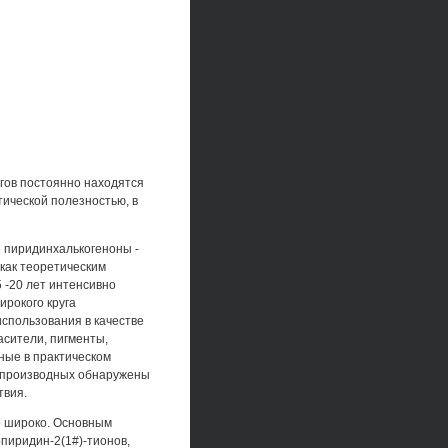
гов постоянно находятся
тической полезностью, в
 пиридинхалькогеноны -
 как теоретическим
 -20 лет интенсивно
ирокого круга
спользования в качестве
асители, пигменты,
ные в практическом
х производных обнаружены
твия.
о широко. Основным
пиридин-2(1#)-тионов,