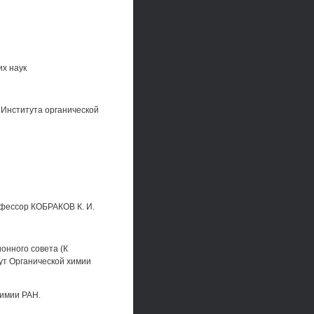
их наук
Института органической
офессор КОБРАКОВ К. И.
онного совета (К
тут Органической химии
химии РАН.