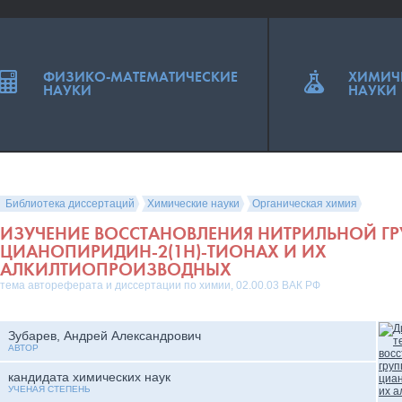
ФИЗИКО-МАТЕМАТИЧЕСКИЕ
ХИМИЧ
НАУКИ
НАУКИ
Библиотека диссертаций
Химические науки
Органическая химия
ИЗУЧЕНИЕ ВОССТАНОВЛЕНИЯ НИТРИЛЬНОЙ ГРУ
ЦИАНОПИРИДИН-2(1Н)-ТИОНАХ И ИХ
АЛКИЛТИОПРОИЗВОДНЫХ
тема автореферата и диссертации по химии, 02.00.03 ВАК РФ
Зубарев, Андрей Александрович
АВТОР
кандидата химических наук
УЧЕНАЯ СТЕПЕНЬ