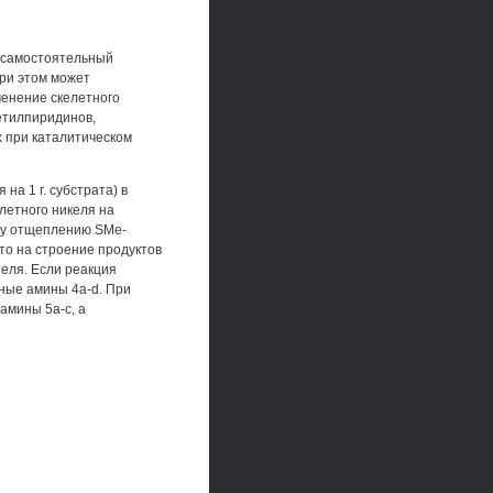
к самостоятельный
при этом может
менение скелетного
етилпиридинов,
х при каталитическом
на 1 г. субстрата) в
летного никеля на
му отщеплению SMe-
то на строение продуктов
еля. Если реакция
ные амины 4a-d. При
амины 5а-с, а