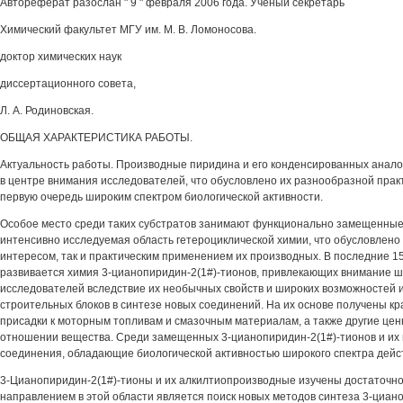
Автореферат разослан " 9 " февраля 2006 года. Ученый секретарь
Химический факультет МГУ им. М. В. Ломоносова.
доктор химических наук
диссертационного совета,
Л. А. Родиновская.
ОБЩАЯ ХАРАКТЕРИСТИКА РАБОТЫ.
Актуальность работы. Производные пиридина и его конденсированных анало
в центре внимания исследователей, что обусловлено их разнообразной прак
первую очередь широким спектром биологической активности.
Особое место среди таких субстратов занимают функционально замещенные
интенсивно исследуемая область гетероциклической химии, что обусловлено
интересом, так и практическим применением их производных. В последние 15
развивается химия 3-цианопиридин-2(1#)-тионов, привлекающих внимание ш
исследователей вследствие их необычных свойств и широких возможностей и
строительных блоков в синтезе новых соединений. На их основе получены кр
присадки к моторным топливам и смазочным материалам, а также другие цен
отношении вещества. Среди замещенных 3-цианопиридин-2(1#)-тионов и и
соединения, обладающие биологической активностью широкого спектра дейс
3-Цианопиридин-2(1#)-тионы и их алкилтиопроизводные изучены достаточн
направлением в этой области является поиск новых методов синтеза 3-циано