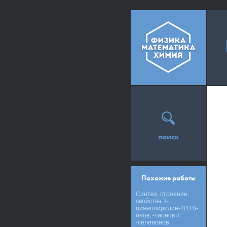
поиск
Похожие работы
Синтез, строение,
свойства 3-
цианопиридин-2(1Н)-
онов, -тионов и
-селенонов