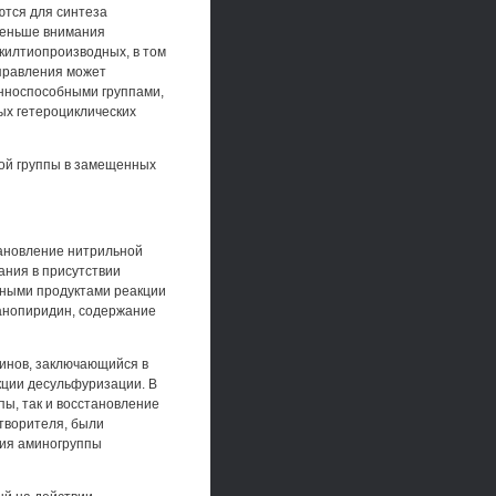
ются для синтеза
меньше внимания
лкилтиопроизводных, в том
правления может
онноспособными группами,
ых гетероциклических
ой группы в замещенных
тановление нитрильной
ания в присутствии
вными продуктами реакции
ианопиридин, содержание
инов, заключающийся в
кции десульфуризации. В
ы, так и восстановление
творителя, были
ния аминогруппы