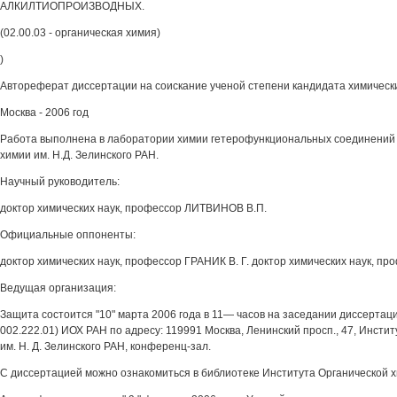
АЛКИЛТИОПРОИЗВОДНЫХ.
(02.00.03 - органическая химия)
)
Автореферат диссертации на соискание ученой степени кандидата химическ
Москва - 2006 год
Работа выполнена в лаборатории химии гетерофункциональных соединений 
химии им. Н.Д. Зелинского РАН.
Научный руководитель:
доктор химических наук, профессор ЛИТВИНОВ В.П.
Официальные оппоненты:
доктор химических наук, профессор ГРАНИК В. Г. доктор химических наук, пр
Ведущая организация:
Защита состоится "10" марта 2006 года в 11— часов на заседании диссертаци
002.222.01) ИОХ РАН по адресу: 119991 Москва, Ленинский просп., 47, Инсти
им. Н. Д. Зелинского РАН, конференц-зал.
С диссертацией можно ознакомиться в библиотеке Института Органической 