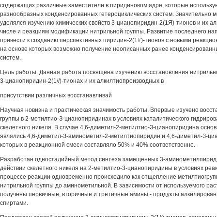
содержащих различные заместители в пиридиновом ядре, которые использу
разнообразных конденсированных гетероциклических систем. Значительно 
уделялся изучению химических свойств 3-цианопиридин-2(1Я)-тионов и их а
числе и реакциям модификации нитрильной группы. Развитие последнего на
привести к созданию перспективных пиридин-2(1#)-тионов с новыми реакци
на основе которых возможно получение неописанных ранее конденсированн
систем.
Цель работы. Данная работа посвящена изучению восстановления нитрильн
3-цианопиридин-2(1//)-тионах и их алкилтиопроизводных в
присутствии различных восстанавливай
Научная новизна и практическая значимость работы. Впервые изучено восс
группы в 2-метилтио-З-цианопиридинах в условиях каталитического гидриров
скелетного никеля. В случае 4,6-диметил-2-метилтио-З-цианопиридина осно
являлись 4,6-диметил-З-аминометил-2-метилтиопиридин и 4,6-диметил-З-ц
которых в реакционной смеси составляло 50% и 40% соответственно.
Разработан одностадийный метод синтеза замещенных 3-аминометилпирид
действии скелетного никеля на 2-метилтио-3-цианопиридины в условиях реа
процессе реакции одновременно происходило как отщепление метилтиогрупп
нитрильной группы до аминометильной. В зависимости от используемого рас
получены первичные, вторичные и третичные амины - продукты алкилирова
спиртами.