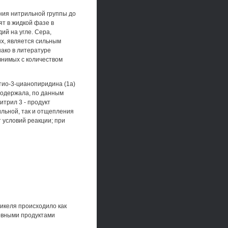
ния нитрильной группы до
ят в жидкой фазе в
ий на угле. Сера,
ых, является сильным
ако в литературе
внимых с количеством
тио-3-цианопиридина (1а)
 содержала, по данным
итрил 3 - продукт
ильной, так и отщепления
т условий реакции; при
никеля происходило как
овными продуктами