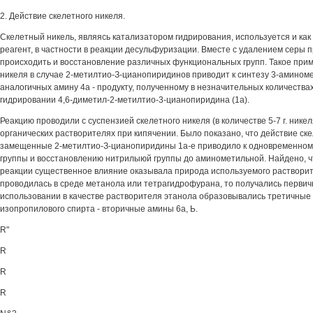
2. Действие скелетного никеля.
Скелетный никель, являясь катализатором гидрирования, используется и ка
реагент, в частности в реакции десульфуризации. Вместе с удалением серы 
происходить и восстановление различных функциональных групп. Такое при
никеля в случае 2-метилтио-З-цианопиридинов приводит к синтезу 3-амином
аналогичных амину 4а - продукту, полученному в незначительных количества
гидрировании 4,6-диметил-2-метилтио-3-цианопиридина (1а).
Реакцию проводили с суспензией скелетного никеля (в количестве 5-7 г. никеля 
органических растворителях при кипячении. Было показано, что действие ске
замещенные 2-метилтио-З-цианопиридины 1а-е приводило к одновременно
группы и восстановлению нитрилыюй группы до аминометильной. Найдено, ч
реакции существенное влияние оказывала природа используемого растворит
проводилась в среде метанола или тетрагидрофурана, то получались первич
использовании в качестве растворителя этанола образовывались третичные 
изопропилового спирта - вторичные амины 6а, Ь.
R"
R
R
R