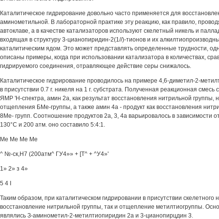
Каталитическое гидрирование довольно часто применяется для восстановле
аминометильной. В лабораторной практике эту реакцию, как правило, провод
автоклаве, а в качестве катализаторов используют скелетный никель и паллад
входящая в структуру 3-цианопиридин-2(1//)-тионов и их алкилтиопроизводн
каталитическим ядом. Это может представлять определенные трудности, одн
описаны примеры, когда при использовании катализатора в количествах, сра
гидрируемого соединения, отравляющее действие серы снижалось.
Каталитическое гидрирование проводилось на примере 4,6-диметил-2-метил
в присутствии 0.7 г. никеля на 1 г. субстрата. Полученная реакционная смесь
ЯМР 'Н-спектра, амин 2а, как результат восстановления нитрильной группы, н
отщепления БМе-группы, а также амин 4а - продукт как восстановления нитр
8Ме- групп. Соотношение продуктов 2а, 3, 4а варьировалось в зависимости о
130°С и 200 атм. оно составило 5:4:1.
Ме Ме Ме Ме
^ №-ск,Н7 (200атм^ ГУ4»» + [Т^ + ^У4»'
1» 2» з 4»
5 4 I
Таким образом, при каталитическом гидрировании в присутствии скелетного 
восстановление нитрильной группы, так и отщепление метилтиогруппы. Осн
являлись З-аминометил-2-метилтиопиридин 2а и 3-цианопирцдин 3.