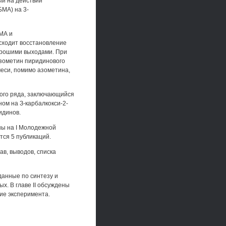
ый на действии
МА) на 3-
МА и
сходит восстановление
орошими выходами. При
азометин пиридинового
меси, помимо азометина,
ого ряда, заключающийся
ом на З-карбалкокси-2-
идинов.
ны на I Молодежной
тся 5 публикаций.
ав, выводов, списка
данные по синтезу и
х. В главе II обсуждены
ние эксперимента.