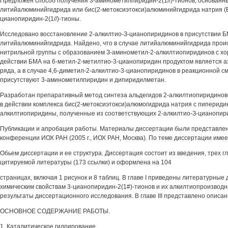
Предложен способ получения 3-аминометилпиридин-2(1//)-тионов, основанн
литийалюминийгидрида или бис(2-метоксиэтокси)алюминийгидрида натрия (Б
цианопиридин-2(1//)-тионы.
Исследовано восстановление 2-алкилтио-З-цианопиридинов в присутствии Б
литийалюминийгидрида. Найдено, что в случае литийалюминийгидрида прои
нитрильной группы с образованием З-аминометил-2-алкилтиопиридинов с х
действии БМА на 6-метил-2-метилтио-3-цианопиридин продуктом является 
ряда, а в случае 4,6-диметил-2-алкилтио-3-цианопиридинов в реакционной с
присутствуют 3-аминометилпиридин и дипиридилметан.
Разработан препаративный метод синтеза альдегидов 2-алкилтиопиридинов
в действии комплекса бис(2-метоксиэтокси)алюмогидрида натрия с пиперидин
алкилтиопиридины, полученные из соответствующих 2-алкилтио-З-цианопир
Публикации и апробация работы. Материалы диссертации были представле
конференции ИОХ РАН (2005 г., ИОХ РАН, Москва). По теме диссертации имее
Обьем диссертации и ее структура. Диссертация состоит из введения, трех гл
цитируемой литературы (173 ссылки) и оформлена на 104
страницах, включая 1 рисунок и 8 таблиц. В главе I приведены литературные 
химическим свойствам 3-цианопиридин-2(1#)-тионов и их алкилтиопроизводны
результаты диссертационного исследования. В главе III представлено описа
ОСНОВНОЕ СОДЕРЖАНИЕ РАБОТЫ.
1. Каталитическое гидрирование.