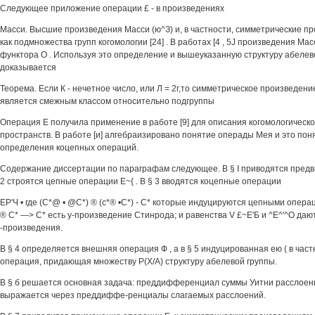
Следующее приложение операции £ - в произведениях
Масси. Высшие произведения Масси (ю^З) и, в частности, симметрические п
как подмножества групп когомологии [24] . В работах [4 , 5J произведения М
функтора О . Используя это определение и вышеуказанную структуру абелево
доказывается
Теорема. Если К - нечетное число, или Л = 2г,то симметрическое произведение
является смежным классом относительно подгруппы
Операция Е получила применение в работе [9] для описания когомологическ
пространств. В работе [и] алгебраизировано понятие операды Мея и это по
определения коцепных операций.
Содержание диссертации по параграфам следующее. В § I приводятся предв
2 строятся цепные операции Е~{ . В § 3 вводятся коцепные операции
ЕР'Ч • где (С*@ • @С*) ® (с*® •С*) - С* которые индуцируются цепными опера
® С* —> С* есть у-произведение Стинрода; и равенства V £~Е'Б и ^Е^'^О даю
-произведения.
В § 4 определяется внешняя операция Ф , а в § 5 индуцированная ею ( в час
операция, придающая множеству Р(Х/А) структуру абелевой группы.
В § б решается основная задача: преддифференциал суммы Уитни расслоен
выражается через преддиффе-ренциалы слагаемых расслоений.