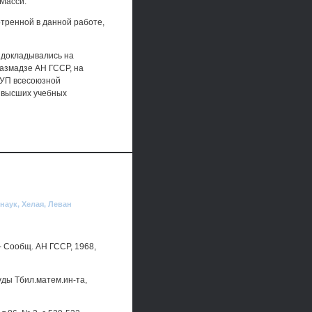
 Масси.
отренной в данной работе,
и докладывались на
Размадзе АН ГССР, на
 УП всесоюзной
 высших учебных
наук, Хелая, Леван
 Сообщ. АН ГССР, 1968,
ды Тбил.матем.ин-та,