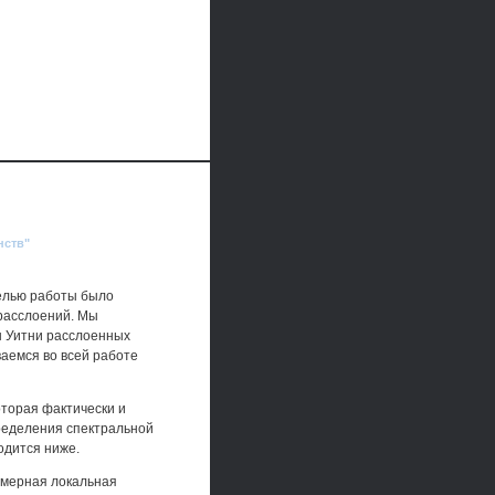
нств"
целью работы было
 расслоений. Мы
ы Уитни расслоенных
аемся во всей работе
оторая фактически и
пределения спектральной
одится ниже.
-мерная локальная