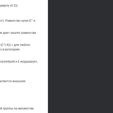
рмулу (4.2)).
нт). Равенство нулю Е^ и
ля дает аналог равенства
С*(.К)) » для любого
з в категорию
коалгеброй и £ индуцирует,
еделяется внешняя
ой группы на множестве