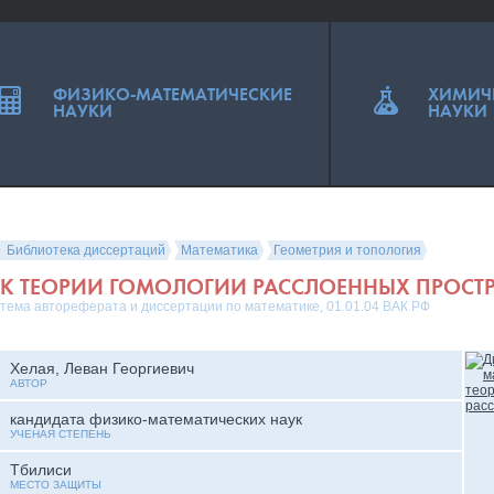
ФИЗИКО-МАТЕМАТИЧЕСКИЕ
ХИМИЧ
НАУКИ
НАУКИ
Библиотека диссертаций
Математика
Геометрия и топология
К ТЕОРИИ ГОМОЛОГИИ РАССЛОЕННЫХ ПРОСТР
тема автореферата и диссертации по математике, 01.01.04 ВАК РФ
Хелая, Леван Георгиевич
АВТОР
кандидата физико-математических наук
УЧЕНАЯ СТЕПЕНЬ
Тбилиси
МЕСТО ЗАЩИТЫ