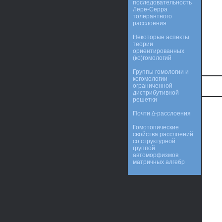
последовательность
Лере-Серра
толерантного
расслоения
Некоторые аспекты
теории
ориентированных
(ко)гомологий
Группы гомологии и
когомологии
ограниченной
дистрибутивной
решетки
Почти ∆-расслоения
Гомотопические
свойства расслоений
со структурной
группой
автоморфизмов
матричных алгебр