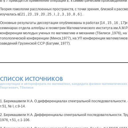
В § 7 приводится применение операции Е. к симметрическим произведениям
Теория гомологии расслоенных пространств, с точки зрения, близкой к рассм
изучалась в£21 , 23 , 19 , 20 , 25 , I , 2 , 3 , 10 , 8 , 6 ] .
Основные результаты диссертации опубликованы в работах [14 , 15 , 16 , 17]
семинарах отдела алгебры и геометрии Математического института им.А.М.
конференции молодых ученых по математике и механике (Тбилиси ,1976), на
топологической конференции (Минск,1977), на УП конференции математиков
заведений Грузинской ССР (Батуми, 1977).
СПИСОК ИСТОЧНИКОВ
диссертации и автореферата по математике, кандидата физико-математических 
Георгиевич, Тбилиси
1. Берикашвили H.A. О дифференциалах спектральной последовательности. -
т.51, № I, с.9-14.
2. Берикашвили H.A. Дифференциалы спектральной последовательности. Тру
1976, т.51, с.1-106.