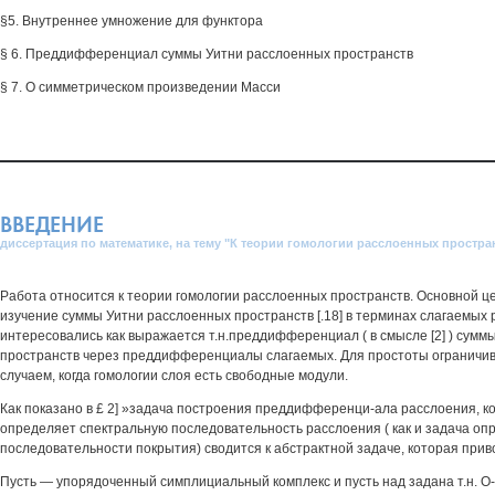
§5. Внутреннее умножение для функтора
§ 6. Преддифференциал суммы Уитни расслоенных пространств
§ 7. О симметрическом произведении Масси
ВВЕДЕНИЕ
диссертация по математике, на тему "К теории гомологии расслоенных простра
Работа относится к теории гомологии расслоенных пространств. Основной 
изучение суммы Уитни расслоенных пространств [.18] в терминах слагаемых
интересовались как выражается т.н.преддифференциал ( в смысле [2] ) сумм
пространств через преддифференциалы слагаемых. Для простоты ограничив
случаем, когда гомологии слоя есть свободные модули.
Как показано в £ 2] »задача построения преддифференци-ала расслоения, к
определяет спектральную последовательность расслоения ( как и задача о
последовательности покрытия) сводится к абстрактной задаче, которая прив
Пусть — упорядоченный симплициальный комплекс и пусть над задана т.н. О