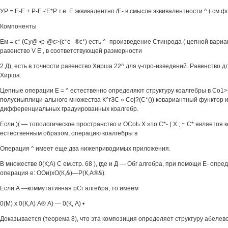
УР = Е-Е + Р-Е -'Е*Р т.е. Е эквивалентно /Е- в смысле эквивалентности ^ ( см.фо
Компоненты
Ем = с* (Су@ •р-@с>(с*е--®с*) есть ^ -произведение Стинрода ( цепной вариа
равенство V Е , в соответствующей размерности
2.Д), есть в точности равенство Хирша 22^ для у-про-изведений. Равенство д
Хирша.
Цепные операции Е = ^ естественно определяют структуру коалгебры в Со1> (
полусиыплици-ального множества К^гЗС » Со|?(С*()) ковариантный функтор и
дифференциальных градуированных коалгебр.
Если )( — топологическое пространство и ОСоЬ X »то С*- ( X ; ~ С* являетоя 
естественным образом, операцию коалгебры в
Операция ^ имеет еще два нижеприводимых приложения.
В множестве 0(К;А) С ем.стр. 68 ), где и Д — Обг алгебра, при помощи Е- опр
операция е: ООи)хО(К,&)—Р(К,А®&).
Если А —коммутативная рСг алгебра, то имеем
0(М) х 0(К,А) А® А) — 0(К, А) •
Доказывается (теорема 8), что эта композиция определяет структуру абелев