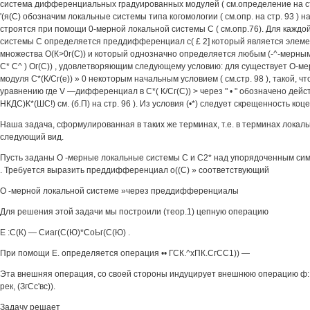
система дифференциальных градуированных модулей ( см.определение на стр.
'(я(С) обозначим локальные системы типа когомологии ( см.опр. на стр. 93 ) н
строятся при помощи 0-мерной локальной системы С ( см.опр.76). Для каждо
системы С определяется преддифференциал с( £ 2] который является элеме
множества О(К>0г(С)) и который однозначно определяется любым (-^-мерны
С* С^ ) Ог(С)) , удовлетворяющим следующему условию: для существует О-ме
модуля С*(К/Сг(е)) » 0 некоторым начальным условием ( см.стр. 98 ), такой, ч
уравнению где V —дифференциал в С*( К/Сг(С)) > через " • " обозначено дейст
НКДС)К*(ШС!) см. (б.П) на стр. 96 ). Из условия (•*) следует скрещенность коцепи -
Наша задача, сформулированная в таких же терминах, т.е. в терминах локал
следующий вид.
Пусть заданы О -мерные локальные системы С и С2* над упорядоченным с
. Требуется выразить преддифференциал о((С) » соответствующий
О -мерной локальной системе »через преддифференциалы
Для решения этой задачи мы построили (теор.1) цепную операцию
Е :С(К) — Сиаг(С(Ю)*СоЬг(С(Ю) .
При помощи Е. определяется операция •• ГСК.^хПК.СгСС1)) —
Эта внешняя операция, со своей стороны индуцирует внешнюю операцию ф: 0
рек, (ЗгСс'вс)).
Задачу решает