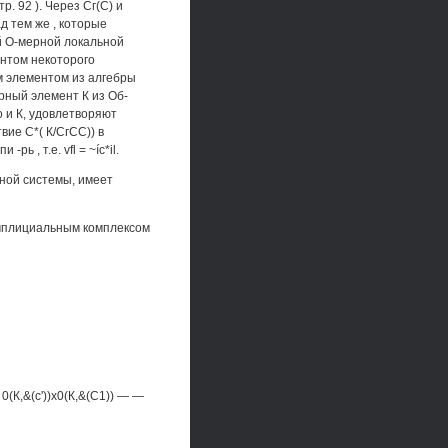
 92 ). Через Сг(С) и
ад тем же , которые
й О-мерной локальной
нтом некоторого
м элементом из алгебры
рный элемент К из Об-
то и К, удовлетворяют
вие С*( К/СгСС)) в
рь , т.е. vfl = ~íc*il.
ьной системы, имеет
имплициальным комплексом
(К,&(с'))х0(К,&(С1)) — —