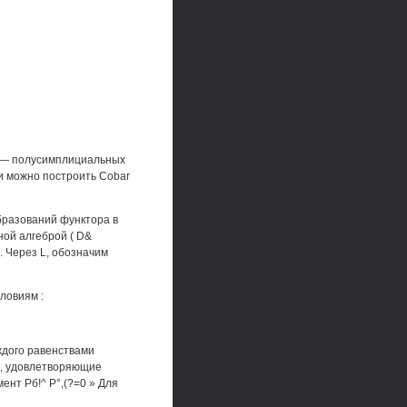
. — полусимплициальных
 и можно построить Cobar
образований функтора в
ной алгеброй ( D&
. Через L, обозначим
ловиям :
ждого равенствами
з , удовлетворяющие
мент Рб!^ Р°,(?=0 » Для