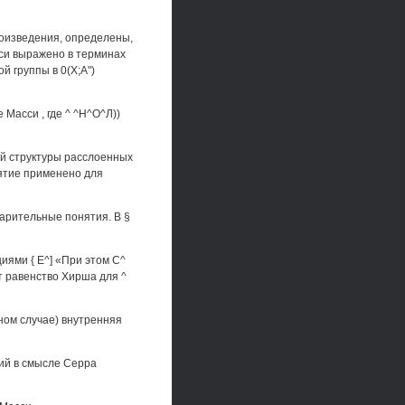
роизведения, определены,
асси выражено в терминах
й группы в 0(Х;А")
 Масси , где ^ ^Н^О^Л))
ой структуры расслоенных
нятие применено для
арительные понятия. В §
циями { Е^] «При этом С^
т равенство Хирша для ^
тном случае) внутренняя
ий в смысле Серра