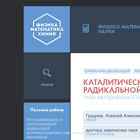
ФИЗИКО-МАТЕМ
НАУКИ
Библиотека диссертаций
Хи
КАТАЛИТИЧЕС
поиск
РАДИКАЛЬНО
тема автореферата и
Похожие работы
Гриднев, Алексей Алексе
Рутенакарбораны в
АВТОР
контролируемой
радикальной
доктора химических наук
полимеризации(мет)акриловых
УЧЕНАЯ СТЕПЕНЬ
мономеров