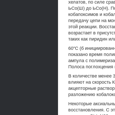
хелатов, по силе ср
ЬСо(Ш) до ЬСо(Н). По
кобапоксимов и коба
передачу цепи на мон
этой реакции. Восста
возрастает в присутс
таких как пиридин ил
60"С (б инициирован
показано время полим
ампула с полимериза
Полоса поглохцения п
В количестве менее 
влияют на скорость 
акцепторные раствор
разложению кобалокс
Некоторые аксиальн
восстановления. С э