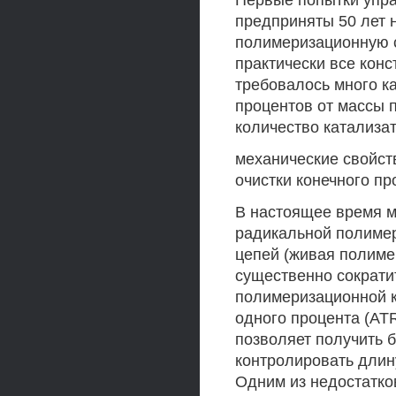
Первые попытки упр
предприняты 50 лет 
полимеризационную с
практически все кон
требовалось много ка
процентов от массы 
количество катализа
механические свойст
очистки конечного пр
В настоящее время м
радикальной полимер
цепей (живая полиме
существенно сократит
полимеризационной к
одного процента (AT
позволяет получить 
контролировать длин
Одним из недостатков