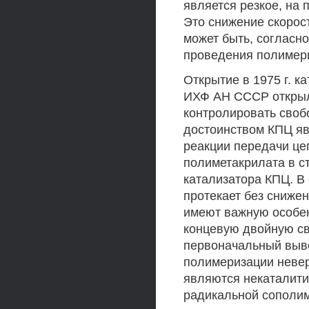
является резкое, на
Это снижение скорос
может быть, согласн
проведения полимер
Открытие в 1975 г. к
ИХФ АН СССР открыл
контролировать сво
достоинством КПЦ яв
реакции передачи це
полиметакрилата в с
катализатора КПЦ. В
протекает без сниже
имеют важную особен
концевую двойную св
первоначальный выво
полимеризации невер
являются некаталити
радикальной сополим