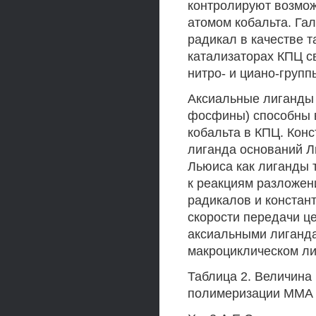
контролируют возмож
атомом кобальта. Га
радикал в качестве 
катализаторах КПЦ св
нитро- и циано-груп
Аксиальные лиганды 
фосфины) способны в
кобальта в КПЦ. Конс
лиганда оснований Л
Льюиса как лиганды 
к реакциям разложен
радикалов и констант
скорости передачи ц
аксиальными лиганда
макроциклическом ли
Таблица 2. Величина 
полимеризации ММА