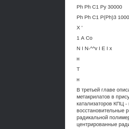
Ph Ph C1 Py 30000
Ph Ph C1 P(Ph)3 100
X '
1 А Со
N I N-^^v I Е I х
н
Т
н
В третьей главе опи
метакрилатов в прис
катализаторов КПЦ -
восстановительные р
радикальной полимер
центрированные рад