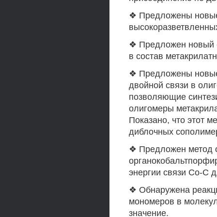
❖ Предложены новые
высокоразветвленны
❖ Предложен новый 
в состав метакрилат
❖ Предложены новые
двойной связи в оли
позволяющие синтез
олигомеры метакрила
Показано, что этот 
диблочных сополиме
❖ Предложен метод о
органокобальтпорфир
энергии связи Со-С 
❖ Обнаружена реакц
мономеров в молеку
значение.