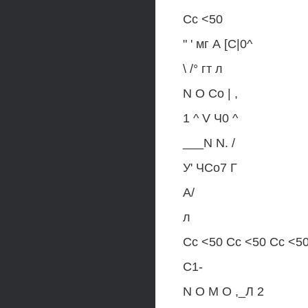
Сс <50
" ' мг А [С|0^
\ /° гт л
N О Со | ,
1 ^ V Ч0 ^
___N N. /
У' ЧСо7 Г
А/
л
Сс <50 Сс <50 Сс <50
С1-
N О М О ,_Л 2