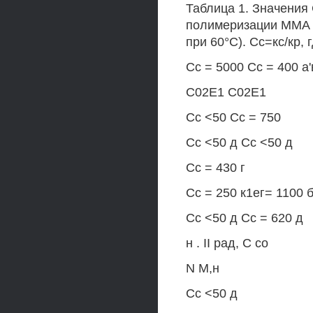
Таблица 1. Значения
полимеризации ММА 
при 60°С). Сс=кс/кр, 
Сс = 5000 Сс = 400 а'
С02Е1 С02Е1
Сс <50 Сс = 750
Сс <50 д Сс <50 д
Сс = 430 г
Сс = 250 к1ег= 1100 б
Сс <50 д Сс = 620 д
н . II рад, С со
N М,н
Сс <50 д