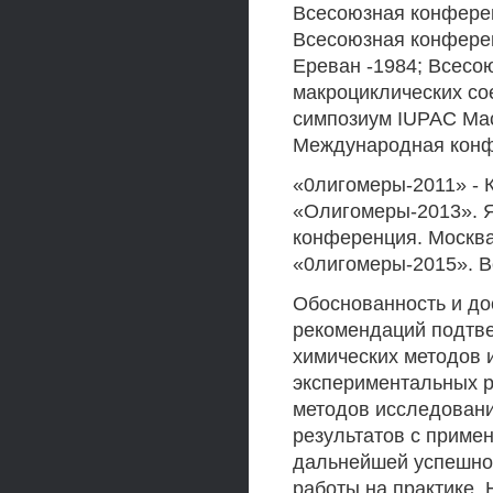
Всесоюзная конферен
Всесоюзная конферен
Ереван -1984; Всесо
макроциклических со
симпозиум IUPAC Macr
Международная кон
«0лигомеры-2011» - 
«Олигомеры-2013». Я
конференция. Москв
«0лигомеры-2015». В
Обоснованность и до
рекомендаций подтве
химических методов 
экспериментальных р
методов исследован
результатов с приме
дальнейшей успешно
работы на практике.