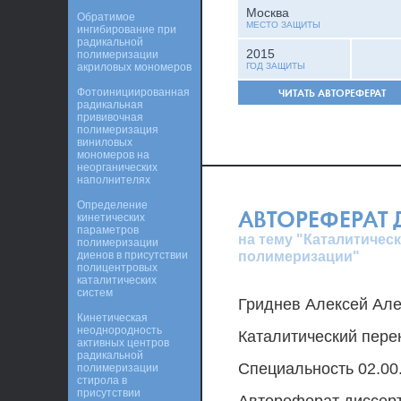
Москва
Обратимое
МЕСТО ЗАЩИТЫ
ингибирование при
радикальной
2015
полимеризации
акриловых мономеров
ГОД ЗАЩИТЫ
Фотоинициированная
ЧИТАТЬ АВТОРЕФЕРАТ
радикальная
прививочная
полимеризация
виниловых
мономеров на
неорганических
наполнителях
Определение
АВТОРЕФЕРАТ
кинетических
параметров
на тему "Каталитичес
полимеризации
полимеризации"
диенов в присутствии
полицентровых
каталитических
систем
Гриднев Алексей Але
Кинетическая
неоднородность
Каталитический пере
активных центров
радикальной
Специальность 02.00
полимеризации
стирола в
присутствии