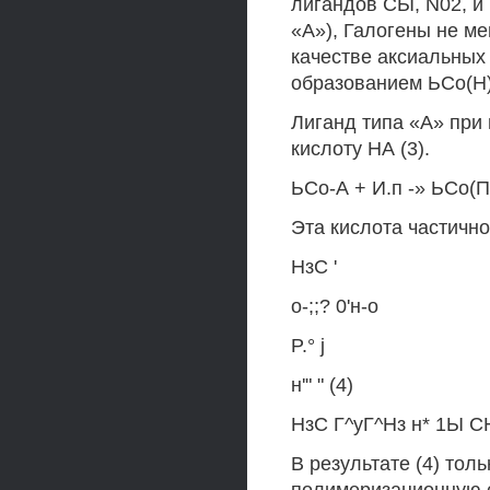
лигандов СЫ, N02, и
«А»), Галогены не м
качестве аксиальных
образованием ЬСо(Н)
Лиганд типа «А» при 
кислоту НА (3).
ЬСо-А + И.п -» ЬСо(П
Эта кислота частично
НзС '
о-;;? 0'н-о
P.° j
н'" " (4)
НзС Г^уГ^Нз н* 1Ы C
В результате (4) тол