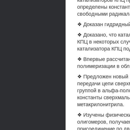
катализаторов КПЦ п
определены констант
свободными радикал
❖ Доказан гидридны
❖ Доказано, что кат
КПЦ в некоторых слу
катализатора КПЦ по
❖ Впервые рассчита
полимеризации в обл
❖ Предложен новый м
передачи цепи сверх
группой в альфа-пол
константы сверхмалы
метакрилонитрила.
❖ Изучены физически
олигомеров, получае
присоединение по дв