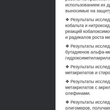
использованием их д
выносимые на защиту
❖ Результаты исслед
кобальта и нитрокси
реакций кобапоксимо
и радикалов роста ме
❖ Результаты иссле
бутадиенов альфа-ме
гидроксиметилакрила
❖ Результаты иссле
метакрилатов и стир
❖ Результаты иссле
метакрилатов с акри
олефинами.
❖ Результаты иссле
олигомеров, получае