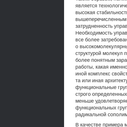
является технологич
высокая стабильност
вышеперечисленным 
затрудненность упра
Необходимость упра
все более затребован
о высокомолекулярн
структурой молекул 
более понятным зара
работы, какая именно
иной комплекс свойс
та или иная архитек
функциональные груп
строго определенных
меньше удовлетворяе
функциональных груп
радикальной сополи
В качестве примера 