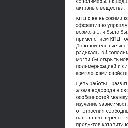
сополимеры, нашедши
активные вещества.
КПЦ с ее высокими к
эффективно управля
возможно, и было бы
применением КПЦ то
Дополнительные иссл
радикальной сополи
могли бы открыть но
полимеризацией и с
комплексами свойств
Цель работы - разви
атома водорода в св
особенностей молеку
изучение зависимост
от строения свободны
направлен перенос в
продуктов каталитич