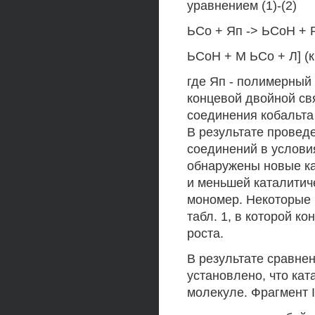
уравнением (1)-(2)
ЬСо + Яп -> ЬСоН + Р„
ЬСоН + М ЬСо + Л] (кг
где Яп - полимерный 
концевой двойной свя
соединения кобальта
В результате провед
соединений в услови
обнаружены новые ка
и меньшей каталитич
мономер. Некоторые 
табл. 1, в которой кон
роста.
В результате сравне
установлено, что ка
молекуле. Фрагмент I