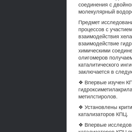
соединения с двойной
молекулярный водоро
Предмет исследовани
процессов с участием
взаимодействия хела
взаимодействие гидр
химическими соедине
олигомеров получаем
каталитического инг
заключается в след
❖ Впервые изучен КП
гидроксиметилакрила
метилстиролов.
❖ Установлены крити
катализаторов КПЦ.
❖ Впервые исследов