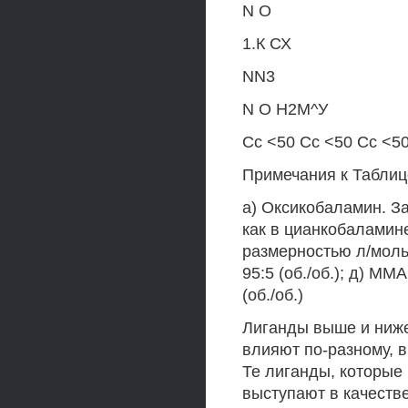
N О
1.К СХ
NN3
N О Н2М^У
Сс <50 Сс <50 Сс <5
Примечания к Таблице
а) Оксикобаламин. З
как в цианкобаламине
размерностью л/моль 
95:5 (об./об.); д) ММА
(об./об.)
Лиганды выше и ниже
влияют по-разному, 
Те лиганды, которые
выступают в качеств