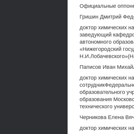
Официальные оппон
Гришин Дмитрий Фед
доктор химических н
заведующий кафедро
автономного образов
«Нижегородский госу
Н.И.Лобачевского»(Н
Паписов Иван Михай
доктор химических н
сотрудникФедерально
образовательного у
образования Московс
технического универ
Черникова Елена Вя
доктор химических н