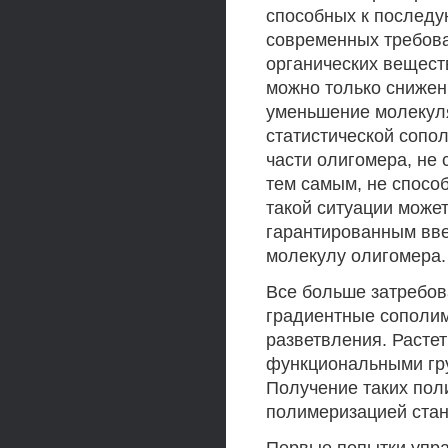
способных к последу
современных требов
органических вещест
можно только сниже
уменьшение молекул
статистической сопо
части олигомера, не
тем самым, не спосо
такой ситуации может
гарантированным вв
молекулу олигомера.
Все больше затребов
градиентные сополи
разветвления. Расте
функциональными гру
Получение таких пол
полимеризацией ста