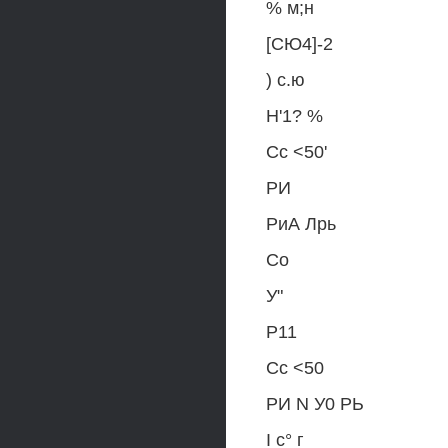
% м;н
[СЮ4]-2
) с.ю
Н'1? %
Сс <50'
РИ
РиА Лрь
Со
У"
Р11
Сс <50
РИ N У0 РЬ
I с° г