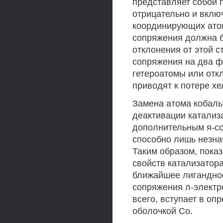
представляет собой 
отрицательно и вклю
координирующих атом 
сопряжения должна б
отклонения от этой с
сопряжения на два ф
гетероатомы или отк
приводят к потере хе
Замена атома кобаль
деактивации катализ
дополнительным я-с
способно лишь незна
Таким образом, показ
свойств катализатор
ближайшее лигандное
сопряжения л-электр
всего, вступает в о
оболочкой Со.