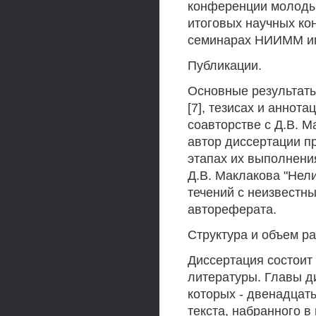
конференции молодых
итоговых научных ко
семинарах НИИММ им.
Публикации.
Основные результаты д
[7], тезисах и аннота
соавторстве с Д.В. 
автор диссертации п
этапах их выполнени
Д.В. Маклакова "Нел
течений с неизвестны
автореферата.
Структура и объем р
Диссертация состоит 
литературы. Главы д
которых - двенадцат
текста, набранного в