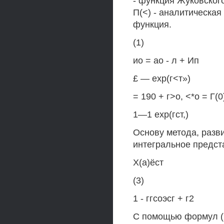
- функция Жуковског
П(<) - аналитическая
функция.
(1)
ио = ао - л + Ип
£ — ехр(г<т»)
= 190 + г>о, <*о = Г(0)
1—1 ехр(гст,)
Основу метода, разв
интегральное предста
Х(а)ёст
(3)
1 - ггсоэсг + г2
С помощью формул (1