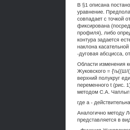
В §1 описана постан
уравнение. Предпола
совпадает с точкой о
фиксирована (посред
профиля), либо опре
контура задается есте
наклона касательной 
-дуговая абсцисса, о
Области изменения к
Жуковского = {\ъ((Ш
верхний полукруг ед
переменного t (рис. 
методом С.А. Чаплыг
где а - действительн
Аналогично методу Л
представляется в ви