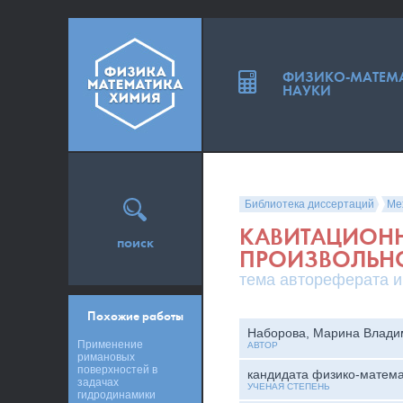
ФИЗИКО-МАТЕМ
НАУКИ
Библиотека диссертаций
Ме
КАВИТАЦИОНН
поиск
ПРОИЗВОЛЬН
тема автореферата и
Похожие работы
Наборова, Марина Влади
Применение
АВТОР
римановых
поверхностей в
кандидата физико-матема
задачах
УЧЕНАЯ СТЕПЕНЬ
гидродинамики