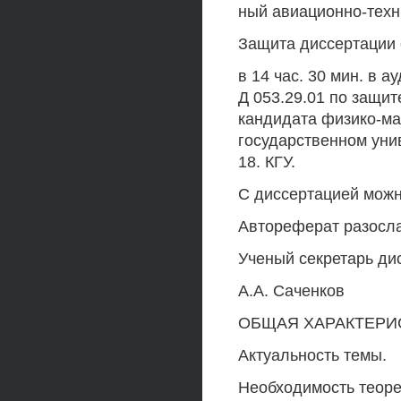
ный авиационно-техни
Защита диссертации с
в 14 час. 30 мин. в 
Д 053.29.01 по защит
кандидата физико-ма
государственном унив
18. КГУ.
С диссертацией можн
Автореферат разослан 
Ученый секретарь дис
A.A. Саченков
ОБЩАЯ ХАРАКТЕРИ
Актуальность темы.
Необходимость теоре