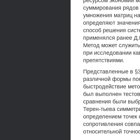
ресурсом экономии м
суммирования рядов
умножения матриц на
определяют значения
способ решения сист
применялся ранее Д.
Метод может служить
при исследовании ка
препятствиями.
Представленные в §
различной формы пок
быстродействие мето
был выполнен тестов
сравнения были выбр
Терен-тьева симметр
определением точек 
сопротивления совпал
относительной точно