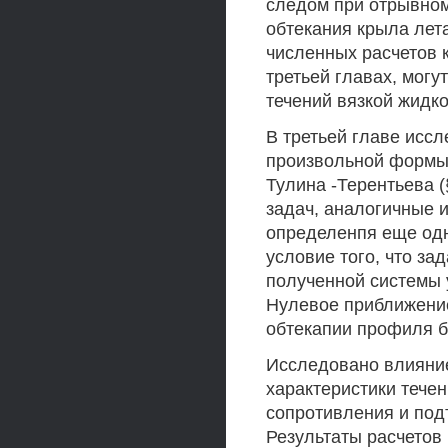
следом при отрывном 
обтекания крыла лет
численных расчетов 
третьей главах, мог
течений вязкой жидк
В третьей главе исс
произвольной формы 
Тулина -Терентьева 
задач, аналогичные 
определенпя еще одн
условие того, что з
полученной системы 
Нулевое приближение
обтекапии профиля б
Исследовано влияние
характеристики тече
сопротивления и под
Результаты расчетов