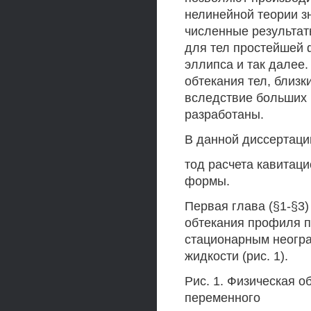
нелинейной теории з
численные результат
для тел простейшей ф
эллипса и так далее
обтекания тел, близк
вследствие больших 
разработаны.
В данной диссертаци
тод расчета кавитац
формы.
Первая глава (§1-§3
обтекания профиля 
стационарным неогр
жидкости (рис. 1).
Рис. 1. Физическая о
переменного