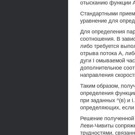
отысканию функции А(
Стандартными прием
уравнение для опред
Для определения пар
соотношения. В зави
либо требуется выпо
отрыва потока А, ли
дуги I омываемой час
дополнительное соот
направления скорост
Таким образом, полу
определения функции 
при заданных ^(в) и 
определяющих, если 
Решение полученной 
Леви-Чивиты сопряж
трудностями, связан