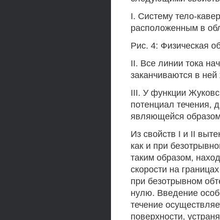
I. Систему тело-кав
расположенным в обл
Рис. 4: Физическая о
II. Все линии тока н
заканчиваются в ней 
III. У функции Жуковс
потенциал течения, д
являющейся образом 
Из свойств I и II выт
как и при безотрывном
таким образом, нахо
скорости на границах
при безотрывном обте
нулю. Введение особе
течение осуществляе
поверхности, устраня