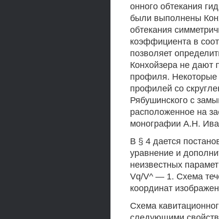
онного обтекания ги
были выполнены Кон
обтекания симметри
коэффициента в соот
позволяет определит
Конхойзера не дают 
профиля. Некоторые 
профилей со скругл
Рябушинского с замы
расположенное на з
монографии А.Н. Ива
В § 4 дается постан
уравнение и дополни
неизвестных парамет
Vq/V^ — 1. Схема теч
координат изображены
Схема кавитационног
следующими свойств