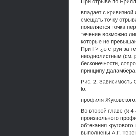
При отрыве по Брилл
впадает с кривизной 
смещать точку отрыва
появляется точка пер
течение возможно лиш
которые не превышают
При I > ¿о струи за 
неоднолистным (см. ри
бесконечности, сопро
принципу Даламбера
Рис. 2. Зависимость 
lo.
профиля Жуковского
Во второй главе (§ 4
произвольного профи
обтекания кругового
выполнены А.Г. Терен