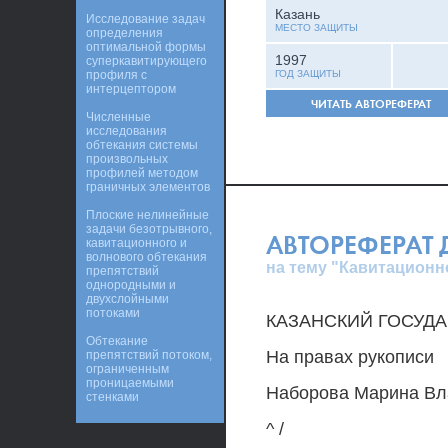
Казань
Исследование задач
МЕСТО ЗАЩИТЫ
определения
оптимальной формы
1997
суперкавитирующего
профиля с
ГОД ЗАЩИТЫ
интерцептором
ЧИТАТЬ АВТОРЕФЕРАТ
Численные
исследования
обтекания системы
произвольных
профилей методом
граничных элементов
Плоские нелинейные
задачи безотрывного,
АВТОРЕФЕРАТ
кавитационного и
волнового обтекания
на тему "Кавитацион
препятствий
однородными и
двухслойными
потоками
КАЗАНСКИЙ ГОСУД
Обтекание
На правах рукописи
препятствий потоком,
ограниченным
проницаемыми
Наборова Марина Вл
стенками
^ /