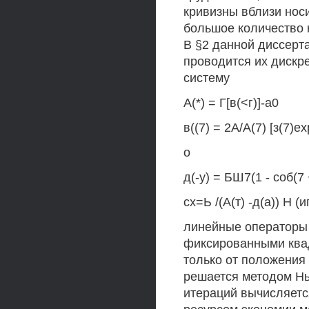
кривизны вблизи нос
большое количество
В §2 данной диссерт
проводится их дискр
систему
А(*) = Г[в(<г)]-а0
в((7) = 2А/А(7) [з(7)е
о
д(-у) = БШ7(1 - соб(7 
сх=Ь /(А(т) -д(а)) Н (иг
линейные операторы
фиксированными ква
только от положения 
решается методом Нь
итераций вычисляетс