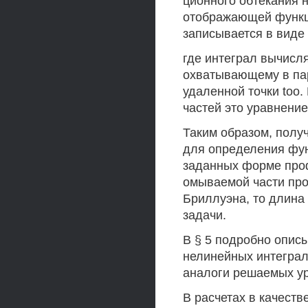
ционного обтекания 
отображающей функци
записывается в виде
где интеграл вычисля
охватывающему в пар
удаленной точки too
частей это уравнени
Таким образом, полу
для определения фун
заданных форме проф
омываемой части про
Бриллуэна, то длина
задачи.
В § 5 подробно опис
нелинейных интеграл
аналоги решаемых ур
В расчетах в качеств