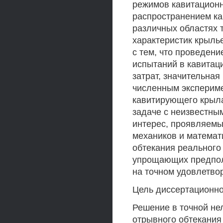
режимов кавитационн
распространением ка
различных областях 
характеристик крылье
с тем, что проведен
испытаний в кавитац
затрат, значительная
численным экспериме
кавитирующего крыла
задаче с неизвестны
интерес, проявляемы
механиков и математ
обтекания реального
упрощающих предпол
на точном удовлетво
Цель диссертационно
Решение в точной не
отрывного обтекани