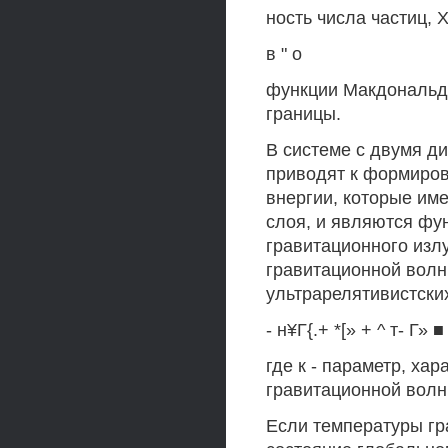
ность числа частиц, X 
в " о
функции Макдональда,
границы.
В системе с двумя 
приводят к формиров
внергии, которые им
слоя, и являются фу
гравитационного изл
гравитационной волн
ультрарелятивистски
- н¥Г{.+ *[» + ^ т- Г» ■
где к - параметр, х
гравитационной волн
Если температуры гр