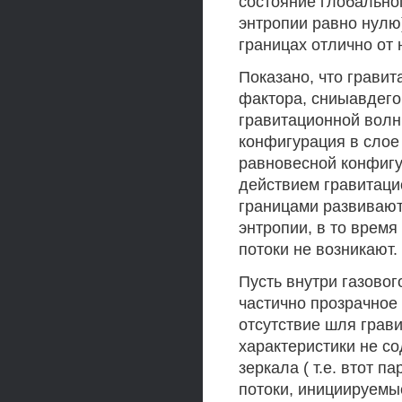
состояние глобально
энтропии равно нулю
границах отлично от ну
Показано, что грави
фактора, сниыавдего 
гравитационной волн
конфигурация в слое
равновесной конфигу
действием гравитаци
границами развивают
энтропии, в то время
потоки не возникают.
Пусть внутри газово
частично прозрачное 
отсутствие шля грав
характеристики не с
зеркала ( т.е. втот 
потоки, инициируемы