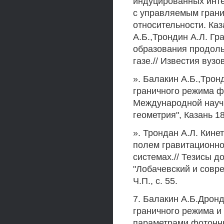
индуцированных инте
с управляемым грани
относительности. Каза
А.Б.,Трондин А.Л. Г
образования продоль
газе.// Известия вузов
». Балакин А.Б.,Тро
граничного режима ф
Международной науч
геометрия", Казань 18 
». Трондан А.Л. Кин
полем гравитационно
системах.// Тезисы 
"Лобачевский и совре
Ч.П., с. 55.
7. Балакин А.Б.Дрон
граничного режима и
параметрами фотонны