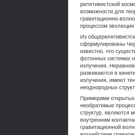
релятивистской косм
возможности для тео
гравитационно-волно
процессом эволюции 
Из общерелятивистск
сформулированы Черн
известно, что сущест
фотонных системах н
излучения. Неравнов
развиваются в кинет
излучения, имеют т
неоднородных структ
Примерами открытых 
необратимые процес
структур, являются 
внутренним контактн
гравитационной волн
воздействие гравита