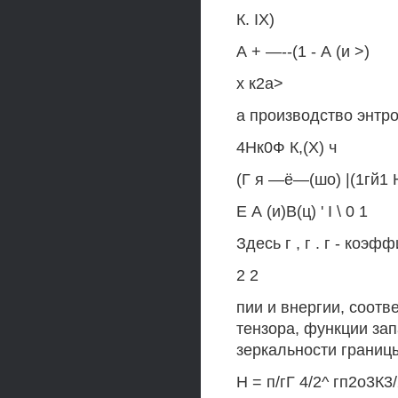
К. IX)
А + —--(1 - А (и >)
х к2а>
а производство энтр
4Нк0Ф К,(X) ч
(Г я —ё—(шо) |(1гй1 Н 
Е А (и)В(ц) ' I \ 0 1
Здесь г , г . г - коэ
2 2
пии и внергии, соотве
тензора, функции зап
зеркальности границ
Н = п/гГ 4/2^ гп2о3К