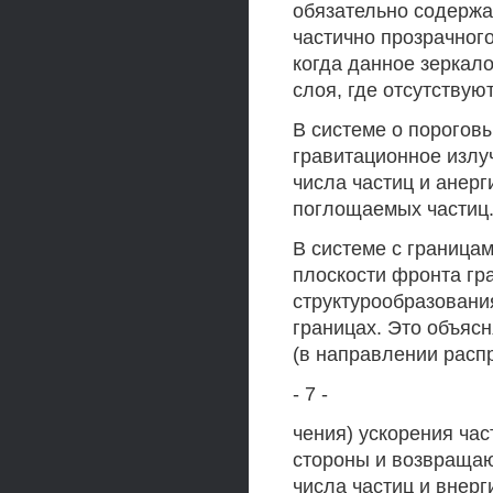
обязательно содержат
частично прозрачног
когда данное зеркал
слоя, где отсутствую
В системе о порогов
гравитационное излу
числа частиц и анер
поглощаемых частиц
В системе с граница
плоскости фронта гр
структурообразовани
границах. Это объяс
(в направлении расп
- 7 -
чения) ускорения ча
стороны и возвращаю
числа частиц и внер