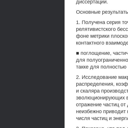
диссертации.
Основные результаты
1. Получена серия т
релятивистского бес
фоне метрики плоско
контактного взаимоде
■ поглощение, части
для полуограниченног
такке для полностью
2. Исследование мак
распределения, коэф
и скаляра производст
эволюционирующих в 
отражение частиц о
неизбежно приводит 
числя частиц и энерг