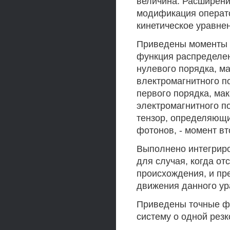
величина. Расширени
модификация операт
кинетическое уравне
Приведены моменты 
функция распределен
нулевого порядка, м
влектромагнитного п
первого порядка, ма
электромагнитного п
тензор, определяющ
фотонов, - момент вт
Выполнено интегриро
для случая, когда о
происхождения, и пр
движения данного ур
Приведены точные ф
систему о одной резк