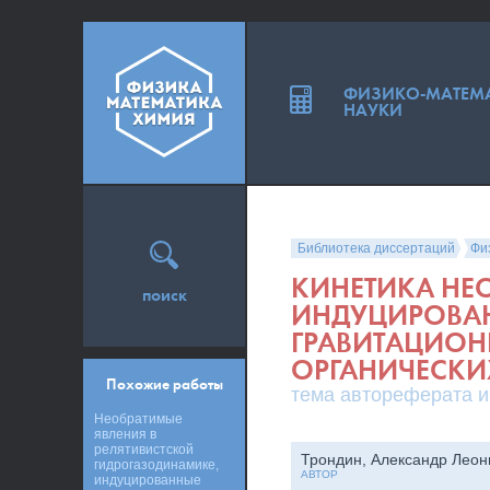
ФИЗИКО-МАТЕМ
НАУКИ
Библиотека диссертаций
Фи
КИНЕТИКА НЕ
поиск
ИНДУЦИРОВА
ГРАВИТАЦИОН
ОРГАНИЧЕСКИ
Похожие работы
тема автореферата и
Необратимые
явления в
релятивистской
Трондин, Александр Леон
гидрогазодинамике,
АВТОР
индуцированные