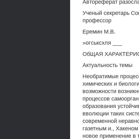
Автореферат разослан
Ученый секретарь Со
профессор
Еремин М.В.
»огськсхля ___
ОбЩАЯ ХАРАКТЕРИ
Актуальность темы
Необратимые процесс
химических и биолог
возможности возникн
процессов самоорган
образования устойчи
вволюции таких сис
современной неравно
газетным и., Хакеном
новое применение в 