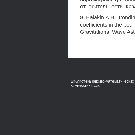
относительности. Каза
8. Balakin А.В. .ïrondi
coefficients in the bou
Gravitational Wave As
Библиотека физико-математических 
химических наук.