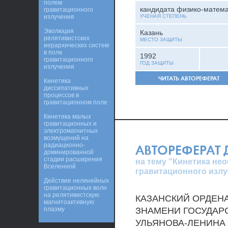
полем
кандидата физико-матема
гравитационного
излучения
УЧЕНАЯ СТЕПЕНЬ
Эволюция
Казань
релятивистских
МЕСТО ЗАЩИТЫ
иерархических систем
в поле
1992
гравитационного
ГОД ЗАЩИТЫ
излучения
ЧИТАТЬ АВТОРЕФЕРАТ
Кинетика
диссипативных
процессов в
гравитационном поле
Кинетика малых
гравитационных и
электромагнитных
возмущений на
радиационно-
АВТОРЕФЕРАТ
доминированной
стадии расширения
на тему "Кинетика н
Вселенной
гравитационного излу
Действие нелинейных
гравитационных волн
на релятивистскую
КАЗАНСКИЙ ОРДЕНА
магнитоактивную
плазму
ЗНАМЕНИ ГОСУДАРС
УЛЬЯНОВА-ЛЕНИНА