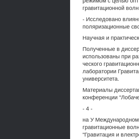
режимом с целью опт
гравитационной волн
- Исследовано влиян
поляризационные сво
Научная и практичес
Полученные в диссер
использованы при ра
ческого гравитационн
лаборатории Гравита
университета.
Материалы диссерта
конференции "Лобаче
- 4 -
на У Международном 
гравитационные волн
"Гравитация и влект