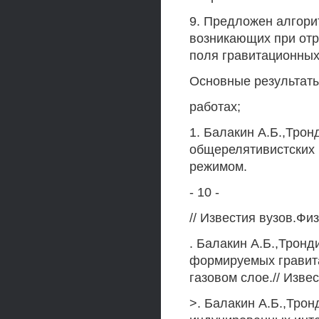
9. Предложен алгори
возникающих при отр
поля гравитационных
Основные результат
работах;
1. Балакин А.Б.,Тро
общерелятивистских 
режимом.
- 10 -
// Известия вузов.Физи
. Балакин А.Б.,Тронд
формируемых гравит
газовом слое.// Извес
>. Балакин А.Б.,Трон