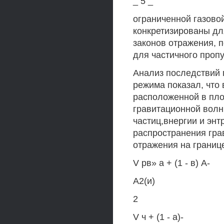
_ 5 _
ограниченной газово
конкретизированы дл
законов отражения, п
для частичного пропу
Анализ последствий 
режима показал, что
расположенной в пло
гравитационной волн
частиц,внергии и эн
распространения гра
отражения на границ
V рв» а + (1 - в) А-
А2(и)
2
V ч + (1 - а)-