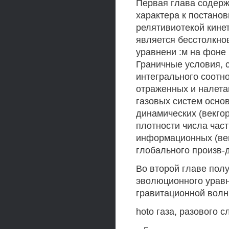
Первая глава содер
характера к постанов
релятивиотекой кине
является бесстолкно
уравнени :м на фоне
Граничные условия, 
интегрального соот
отраженных и налета
газовых систем осно
динамических (векгор 
плотности числа час
информационных (век
глобального произв-д
Во второй главе пол
эволюционного уравн
гравитационной волн
hoto газа, разового 