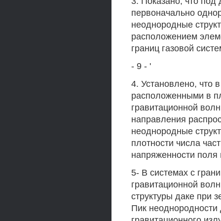
3. Показано, что под
первоначально одно
неоднородные структ
расположением элеме
границ газовой систе
- 9 - '
4. Установлено, что
расположенными в пл
гравитационной волн
направления распрос
неоднородные струк
плотности числа час
напряженности поля 
5- В системах с гра
гравитационной вол
структуры даке при з
Пик неоднородности 
гравитационного изл