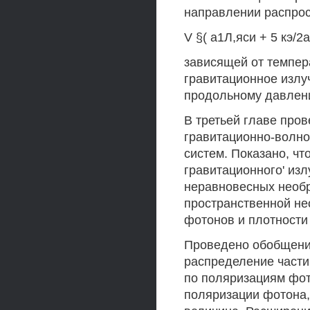
направлении распрос
V §( а1Л,яси + 5 кэ/2а>
зависящей от темпера
гравитационное излу
продольному давлени
В третьей главе про
гравитационно-волн
систем. Показано, чт
гравитационного' из
неравновесных необ
пространственной не
фотонов и плотности
Проведено обобщени
распределение части
по поляризациям фото
поляризации фотона, 