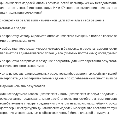
динамических моделей, анализ возможностей неэмпирических методов квант
для теоретической интерпретации ИК и КР спектров, выявления признаков с
идентификации соединений.
: Конкретная реализация намеченной цели включала в себя решение
комплекса задач:
• разработку методики расчета ангармонического смещения полос в колебат
многоатомных молекул;
• выбор квантово-механических методов и базисов для расчета гармонически
параметров адиабатического потенциала (силовых постоянных) исследуемы
• разработка алгоритма и создание программы для интерпретации результат
вычислительного эксперимента;
• аиализ результатов модельных расчетов конформационных свойств и коле
интерпретация экспериментальных данных по колебательным спектрам исс
Научная новизна результатов
Для исследуемого класса циклических и полициклических молекул предложе
осуществлять предсказательные расчёты геометрической структуры, интерп
колебательные спектры соединений с учетом энгармонизма колебаний, осущ
достоверных структурно-динамических моделей молекул, что составляет фу
строения и спектральных свойств соединений более сложной структуры.