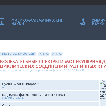
ФИЗИКО-МАТЕМАТИЧЕСКИЕ
ХИМИЧ
НАУКИ
НАУКИ
Библиотека диссертаций
Физика
Оптика
КОЛЕБАТЕЛЬНЫЕ СПЕКТРЫ И МОЛЕКУЛЯРНАЯ
ЦИКЛИЧЕСКИХ СОЕДИНЕНИЙ РАЗЛИЧНЫХ КЛ
тема автореферата и диссертации по физике, 01.04.05 ВАК РФ
Пулин, Олег Викторович
АВТОР
кандидата физико-математических наук
УЧЕНАЯ СТЕПЕНЬ
Саратов