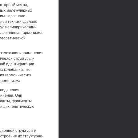
ентарный метод,
нных молекулярных
им в арсенале
ьной техники сделало
кул неэмпирическими
ь влияние ангармонизма
 теоретической
 возможность применения
ческой структуры и
ьной идентификации.
х колебаний, что
ия гармонических
гармонизма.
соединения;
динения. Они
иканты, фрагменты
нящих генетическую
ционной структуры и
строение их структурно-