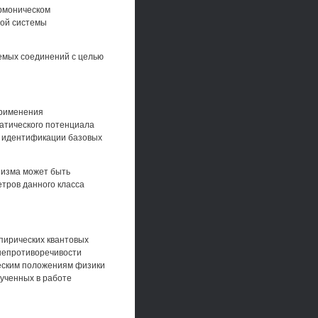
рмоническом
ной системы
емых соединений с целью
применения
атического потенциала
й идентификации базовых
низма может быть
етров данного класса
пирических квантовых
непротиворечивости
еским положениям физики
лученных в работе