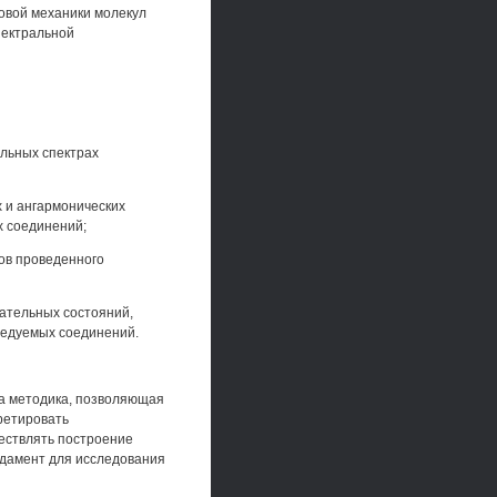
овой механики молекул
пектральной
ельных спектрах
х и ангармонических
х соединений;
ов проведенного
бательных состояний,
ледуемых соединений.
на методика, позволяющая
ретировать
ествлять построение
ндамент для исследования