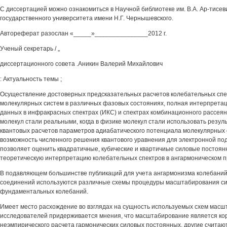
С диссертацией можно ознакомиться в Научной библиотеке им. В.А. Ар-тисев
государственного университета имени Н.Г. Чернышевского.
Автореферат разослан «_____»_______________2012 г.
Ученый секретарь / „
диссертационного совета .Аникин Валерий Михайлович
: Актуальность темы ;
Осуществление достоверных предсказательных расчетов колебательных спе
молекулярных систем в различных фазовых состояниях, полная интерпрета
данных в инфракрасных спектрах (ИКС) и спектрах комбинационного рассея
молекул стали реальными, когда в физике молекул стали использовать резул
квантовых расчетов параметров адиабатического потенциала молекулярных
возможность численного решения квантового уравнения для электронной по
позволяет оценить квадратичные, кубические и квартичиые силовые постоян
теоретическую интерпретацию колебательных спектров в ангармоническом 
В подавляющем большинстве публикаций для учета ангармонизма колебани
соединений используются различные схемы процедуры масштабирования си
фундаментальных колебаний.
Имеет место расхождение во взглядах на сущность используемых схем масш
исследователей придерживается мнения, что масштабирование является кор
неэмпирического расчета гармонических силовых постоянных, другие считаю