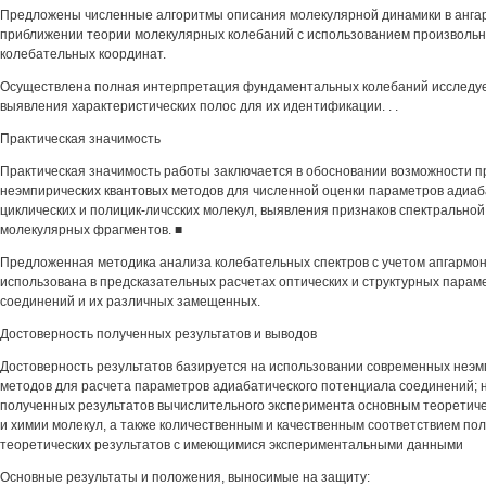
Предложены численные алгоритмы описания молекулярной динамики в анга
приближении теории молекулярных колебаний с использованием произволь
колебательных координат.
Осуществлена полная интерпретация фундаментальных колебаний исследу
выявления характеристических полос для их идентификации. . .
Практическая значимость
Практическая значимость работы заключается в обосновании возможности 
неэмпирических квантовых методов для численной оценки параметров адиаб
циклических и полицик-личсских молекул, выявления признаков спектрально
молекулярных фрагментов. ■
Предложенная методика анализа колебательных спектров с учетом апгармо
использована в предсказательных расчетах оптических и структурных парам
соединений и их различных замещенных.
Достоверность полученных результатов и выводов
Достоверность результатов базируется на использовании современных неэм
методов для расчета параметров адиабатического потенциала соединений; 
полученных результатов вычислительного эксперимента основным теоретич
и химии молекул, а также количественным и качественным соответствием по
теоретических результатов с имеющимися экспериментальными данными
Основные результаты и положения, выносимые на защиту: