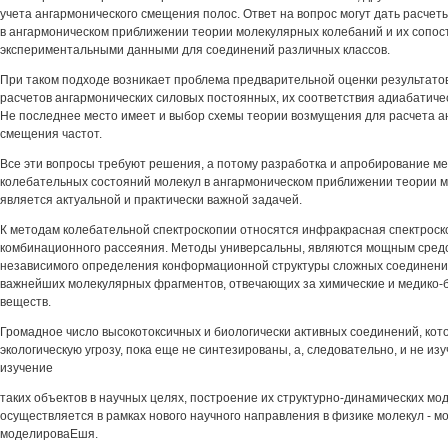
учета ангармонического смещения полос. Ответ на вопрос могут дать расчет
в ангармоническом приближении теории молекулярных колебаний и их сопос
экспериментальными данными для соединений различных классов.
При таком подходе возникает проблема предварительной оценки результато
расчетов ангармонических силовых постоянных, их соответствия адиабатиче
Не последнее место имеет и выбор схемы теории возмущения для расчета а
смещения частот.
Все эти вопросы требуют решения, а потому разработка и апробирование ме
колебательных состояний молекул в ангармоническом приближении теории 
является актуальной и практически важной задачей.
К методам колебательной спектроскопии относятся инфракрасная спектроск
комбинационного рассеяния. Методы универсальны, являются мощным средс
независимого определения конформационной структуры сложных соединений
важнейших молекулярных фрагментов, отвечающих за химические и медико-б
веществ.
Громадное число высокотоксичных и биологически активных соединений, кот
экологическую угрозу, пока еще не синтезированы, а, следовательно, и не из
изучение
таких объектов в научных целях, построение их структурно-динамических мо
осуществляется в рамках нового научного направления в физике молекул - м
моделироваЕшя.