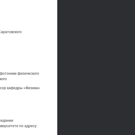
Саратовского
офотоники физического
кого
ссор кафедры «Физика»
аседании
верситете по адресу: