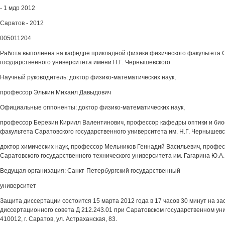
- 1 мдр 2012
Саратов - 2012
005011204
Работа выполнена на кафедре прикладной физики физического факультета 
государственного университета имени Н.Г. Чернышевского
Научный руководитель: доктор физико-математических наук,
профессор Элькин Михаил Давыдович
Официальные оппоненты: доктор физико-математических наук,
профессор Березин Кирилл Валентинович, профессор кафедры оптики и би
факультета Саратовского государственного университета им. Н.Г. Чернышевс
доктор химических наук, профессор Мельников Геннадий Васильевич, профе
Саратовского государственного технического университета им. Гагарина Ю.А.
Ведущая организация: Санкт-Петербургский государственный
университет
Защита диссертации состоится 15 марта 2012 года в 17 часов 30 минут на з
диссертационного совета Д 212.243.01 при Саратовском государственном уни
410012, г. Саратов, ул. Астраханская, 83.