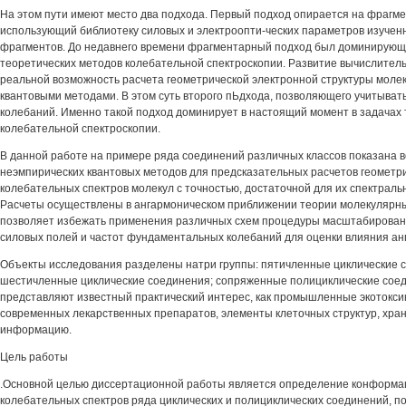
На этом пути имеют место два подхода. Первый подход опирается на фрагм
использующий библиотеку силовых и электроопти-ческих параметров изуче
фрагментов. До недавнего времени фрагментарный подход был доминирующ
теоретических методов колебательной спектроскопии. Развитие вычислител
реальной возможность расчета геометрической электронной структуры моле
квантовыми методами. В этом суть второго пЬдхода, позволяющего учитыват
колебаний. Именно такой подход доминирует в настоящий момент в задачах
колебательной спектроскопии.
В данной работе на примере ряда соединений различных классов показана
неэмпирических квантовых методов для предсказательных расчетов геометри
колебательных спектров молекул с точностью, достаточной для их спектрал
Расчеты осуществлены в ангармоническом приближении теории молекулярны
позволяет избежать применения различных схем процедуры масштабирован
силовых полей и частот фундаментальных колебаний для оценки влияния ан
Объекты исследования разделены натри группы: пятичленные циклические 
шестичленные циклические соединения; сопряженные полициклические сое
представляют известный практический интерес, как промышленные экотокс
современных лекарственных препаратов, элементы клеточных структур, хра
информацию.
Цель работы
.Основной целью диссертационной работы является определение конформа
колебательных спектров ряда циклических и полициклических соединений, по