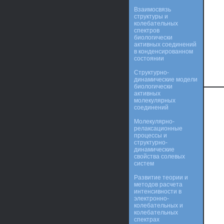
Взаимосвязь
структуры и
колебательных
спектров
биологически
активных соединений
в конденсированном
состоянии
Структурно-
динамические модели
биологически
активных
молекулярных
соединений
Молекулярно-
релаксационные
процессы и
структурно-
динамические
свойства солевых
систем
Развитие теории и
методов расчета
интенсивности в
электронно-
колебательных и
колебательных
спектрах