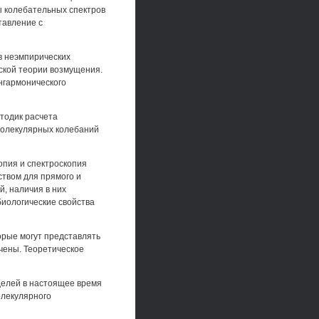
ы колебательных спектров
тавление с
в неэмпирических
ской теории возмущения.
нгармонического
тодик расчета
молекулярных колебаний
опия и спектроскопия
твом для прямого и
, наличия в них
иологические свойства
орые могут представлять
учены. Теоретическое
делей в настоящее время
олекулярного