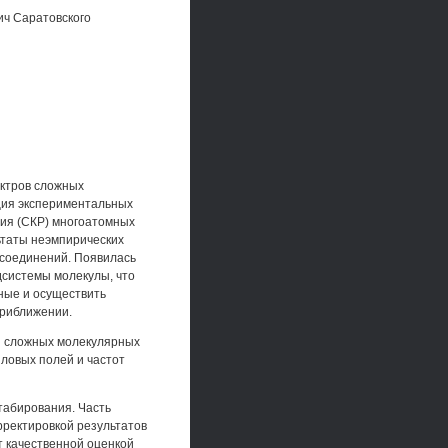
ич Саратовского
ктров сложных
ция экспериментальных
ния (СКР) многоатомных
ьтаты неэмпирических
 соединений. Появилась
дсистемы молекулы, что
ные и осуществить
приближении.
й сложных молекулярных
ловых полей и частот
табирования. Часть
ректировкой результатов
т качественной оценкой