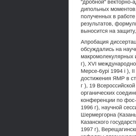
"дробной" векторно-
дипольных моментов,
полученных в работе
результатов, формул
выносится на защиту
Апробация диссертац
обсуждались на науч
макромолекулярных и
г), XVI международн
Мерсе-6ypi 1994 i ), 
достижения ЯМР в стр
г ), 19 Всероссийско
органических соедине
конференции по фос-
1996 г), научной се
Шермергорна (Казань
Казанского государст
1997 г), Верещагинск