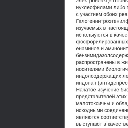
электроноакцепторным
нуклеофилами либо п
с участием обоих реа
Галогеннитроэтенил
изучаемых в настоящ
исполыуются в качес
фосфорилированных 
енаминов и аминонит
бензимидазолсодерж
распространены в ж
носителями биологич
индолсодержащих ле
индопан (антидепрес
Начатое изучение би
представителей этих 
малотоксичны и обла
исходными соединен
являются соответств
выступают в качеств