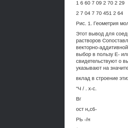
1 6 60 7 09 2 70 2 29
2 7 04 7 70 451 2 64
Рис. 1. Геометрия м
Этот вывод для соеди
растворов Сопоставл
векторно-аддитивной 
выбор в пользу Е- и
свидетельствуют о в
указывают на значит
вклад в строение эти
"Ч / . х-с.
Вг
ост н„с6-
РЬ -/н