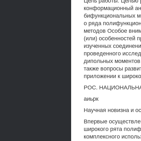
Цель работы. Целью 
конформационный ан
бифункциональных мо
о ряда полифункцио
методов Особое вним
(или) особенностей п
изученных соединени
проведенного исслед
дипольных моментов 
также вопросы разви
приложении к широк
РОС. НАЦИОНАЛЬНАЯ
аиьрк
Научная новизна и о
Впервые осуществле
широкого рята полиф
комплексного исполь