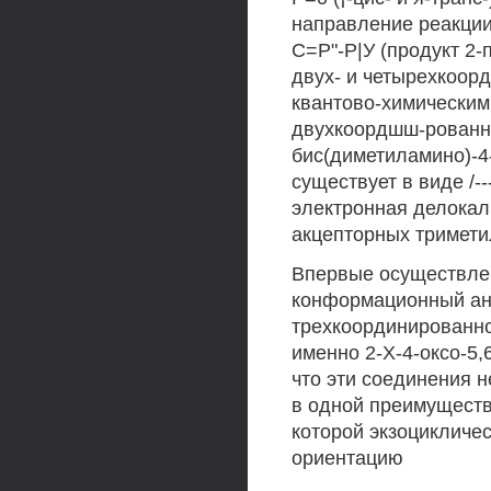
направление реакци
С=Р"-Р|У (продукт 2
двух- и четырехкоо
квантово-химическим
двухкоордшш-рованно
бис(диметиламино)-4
существует в виде /-
электронная делокал
акцепторных тримети
Впервые осуществлен
конформационный ан
трехкоординированн
именно 2-Х-4-оксо-5
что эти соединения 
в одной преимущест
которой экзоцикличе
ориентацию