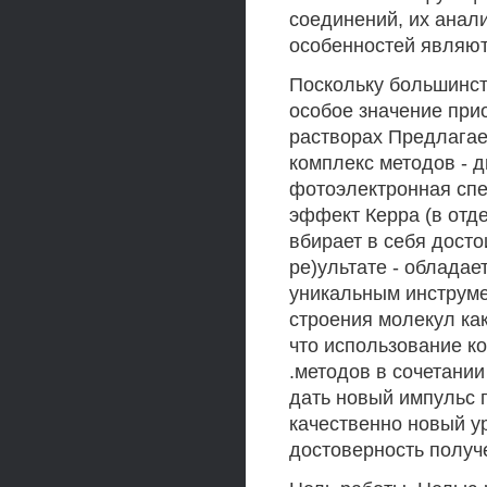
соединений, их анал
особенностей являют
Поскольку большинст
особое значение при
растворах Предлагае
комплекс методов - 
фотоэлектронная спе
эффект Керра (в отде
вбирает в себя досто
ре)ультате - облада
уникальным инструме
строения молекул как
что использование к
.методов в сочетани
дать новый импульс 
качественно новый у
достоверность получ