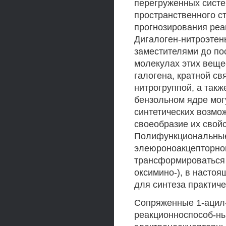
перегруженных систе
пространственного с
прогнозирования реа
Дигалоген-нитроэтен
заместителями до по
молекулах этих веще
галогена, кратной св
нитрогруппой, а так
бензольном ядре мог
синтетических возмож
своеобразие их свой
Полифункциональные
элеюроноакцепторном
трансформироваться 
оксимино-), в насто
для синтеза практич
Сопряженные 1-ацил-
реакционноспособ-н