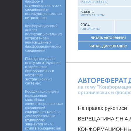
фосфор- и
УЧЕНАЯ СТЕПЕНЬ
кремнийорганических
соединений и
Казань
полифункциональных
МЕСТО ЗАЩИТЫ
нитроэтенов
2004
Конформационный
ГОД ЗАЩИТЫ
анализ
полифункциональных
ЧИТАТЬ АВТОРЕФЕРАТ
нитроэтенов и
ненасыщенных
ЧИТАТЬ ДИССЕРТАЦИЮ
фосфорорганических
соединений
Поведение урана,
нептуния и плутония
в карбонатно-
бикарбонатных и
некоторых
АВТОРЕФЕРАТ
экстракционных
системах
на тему "Конформаци
Координационная и
органических и фосф
реакционная
способность
элементоорганических
На правах рукописи
соединений,
содержащих моно- и
дигетероатомные
ВЕРЕЩАГИНА ЯН 4
группировки
элементов IV - VI
групп Периодической
КОНФОРМАЦИОННЫ