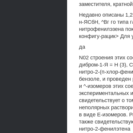
заместителя, кратно
Недавно описаны 1,2
н-ЯСбН, ^Вг го типа 
нитрофенилэзена пок
конфигу-рацик> Для 
да
N02 строения этих с
дибром-1-Я = Н (3), С
нитро-2-(п-хлор-фени
бензоле, и проведен
и ^-изомеров этих со
экспериментальных 
свидетельствует о то
неполярных растворит
в виде Е-изомеров. 
также свидетельству
нитро-2-фенилэтена