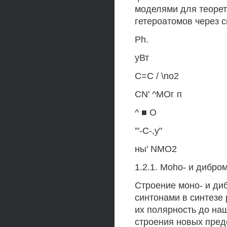
моделями для теорет
гетероатомов через с
Ph.
уВт
С=С / \no2
CN' ^МОг п
^ ■ О
'"-С-,у"
ны' NMO2
1.2.1. Moho- и дибро
Строение моно- и д
синтонами в синтезе
их полярность до на
строения новых пред