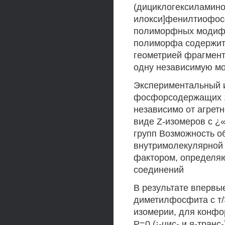
(дициклогексиламинос
илокси]фенилтиофосф
полиморфных модифи
полиморфа содержит 
геометрией фрагмент
одну независимую мо
Экспериментальный 
фосфорсодержащих 1-
независимо от агрет
виде Z-изомеров с ¿
групп Возможность о
внутримолекулярной
фактором, определя
соединений
В результате впервы
диметилфосфита с т/
изомерии, для конфо
Р=0 (¡-цис- и я-тран