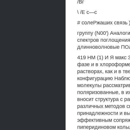
/Вг
\ /Е с—с
# солеРжаших связь 
группу (N00') Анало
спектров поглощения 
длинноволновые ПО
419 НМ (1) И Я макс 
фазе и в хлороформе 
растворах, как и в т
конфигурацию Наблюд
молекулы рассматрив
поляризованные, в и
вносит структура с 
различных методов с
принадлежности и вы
эффективным сопряж
пиперидиновом кольц