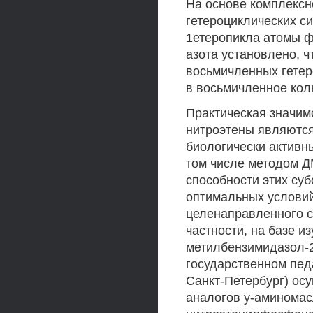
На основе комплекс
гетероциклических с
1етеропикла атомы ф
азота установлено, 
восьмичленных гетер
в восьмичленное коль
Практическая значим
нитроэтены являются
биологически активны
том числе методом Д
способности этих су
оптимальных условий
целенаправленного с
частности, на базе из
метилбензимидазол-2
государственном педа
Санкт-Петербург) ос
аналогов у-аминомас