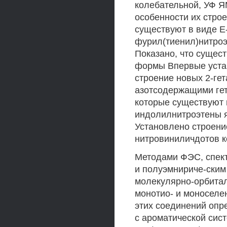
колебательной, УФ Я
особенности их стро
существуют в виде E
фурил(тиенил)нитроэт
Показано, что сущес
формы Впервые уста
строение новых 2-ге
азотсодержащими гет
которые существуют в
индолилнитроэтены 
Установлено строен
нитровиниличдотов к
Методами ФЭС, спект
и полуэмнириче-ским
молекулярно-орбита
монотио- и моносел
этих соединений опр
с ароматической сис