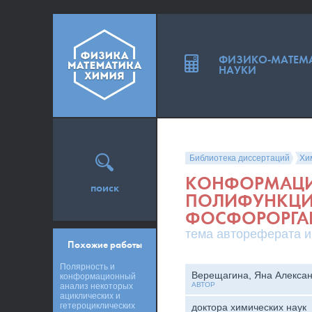
ФИЗИКО-МАТЕМ
НАУКИ
Библиотека диссертаций
Хи
КОНФОРМАЦИ
поиск
ПОЛИФУНКЦИ
ФОСФОРОРГА
тема автореферата и
Похожие работы
Полярность и
Верещагина, Яна Алекса
конформационный
АВТОР
анализ некоторых
ациклических и
гетероциклических
доктора химических наук