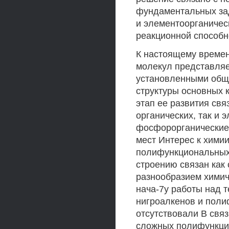
фундаментальных зад
и элементоорганическ
реакционной способн
К настоящему време
молекул представляе
установленными общ
структуры основных 
этап ее развития свя
органических, так и 
фосфорорганические
мест Интерес к хими
полифункциональных
строению связан как 
разнообразием химич
нача-7у работы над 
нигроалкенов и поли
отсутствовали В свя
сложных полифункци