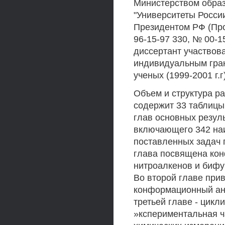
Министерством обра
"Университеты России
Президентом РФ (Пр
96-15-97 330, № 00-1
диссертант участвова
индивидуальным гра
ученых (1999-2001 г.г
Объем и структура р
содержит 33 таблицы 
глав основных резуль
включающего 342 на
поставленных задач 
глава посвящена ко
нитроалкенов и бифу
Во второй главе при
конформационный ан
третьей главе - цикл
»кспериментальная ч