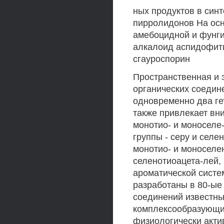
ных продуктов в синт
пирролидонов На осн
амебоцидной и фунги
алкалоид аспидофити
сгауроспорин
Пространственная и 
органических соедин
одновременно два ге
также привлекает вн
монотио- и моноселе
группы - серу и сел
монотио- и моноселе
селенотиоацета-лей, 
ароматической систем
разработаны в 80-ые
соединений известны
комплексообразующи
физиологически акт