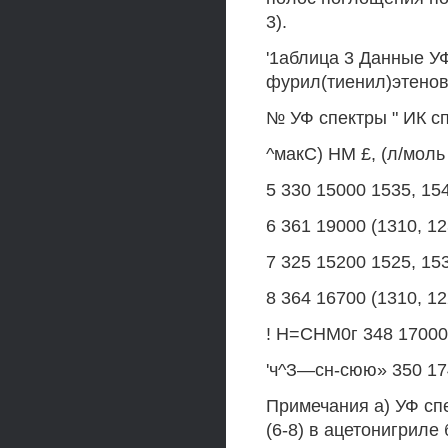
3).
'1аблица 3 Данные УФ
фурил(тиенил)этенов 
№ УФ спектры " ИК спе
^макС) НМ £, (л/моль
5 330 15000 1535, 15
6 361 19000 (1310, 12
7 325 15200 1525, 15
8 364 16700 (1310, 12
! Н=СНМ0г 348 17000 (
'ч^З—сн-сюю» 350 174
Примечания а) УФ спе
(6-8) в ацетонигриле