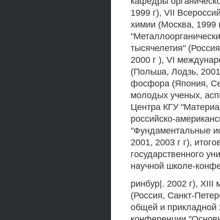
кафедры органической
1999 г), VII Всеросс
химии (Москва, 1999
"Металлоорганически
тысячелетия" (Россия
2000 г ), VI междун
(Польша, Лодзь, 200
фосфора (Япония, Сен
молодых ученых, асп
Центра КГУ "Материа
российско-американ
"Фундаментальные ис
2001, 2003 г г), ито
государственного уни
научной школе-конфе
ринбур|. 2002 г), X
(Россия, Санкт-Петер
общей и прикладной х
конференции "Основ