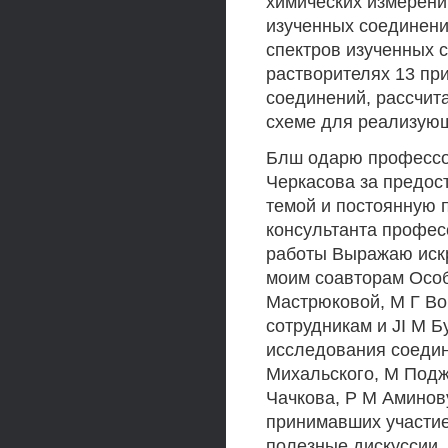
химических измерени
изученных соединен
спектров изученных 
растворителях 13 п
соединений, рассчит
схеме для реализую
Блш одарю профессо
Черкасова за предос
темой и постоянную 
консультанта профес
работы Выражаю искр
моим соавторам Особ
Мастрюковой, М Г Вор
сотрудникам и JI М 
исследования соедин
Михальского, М Подже
Чачкова, Р М Аминову
принимавших участие
полезные дискуссии