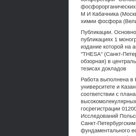
фосфорорганических 
М И Кабачника (Моск
химии фосфора (Вели
Публикации. Основно
публикациях 1 моногр
издание которой на 
"THESA" (Санкт-Петерб
обзорная) в централ
тезисах докладов
Работа выполнена в 
университете и Каза
соответствии с пла
высокомолекулярных
госрегистрации 0120
Исследований Польск
Санкт-Петербургским
фундаментального ест