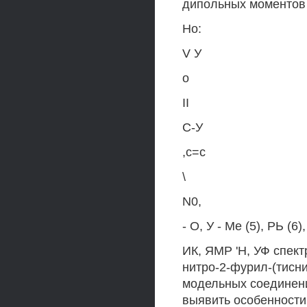
дипольных моментов 
Но:
V У
о
II
С-У
,с=с
\
N0,
- О, У - Ме (5), РЬ (6)
ИК, ЯМР 'Н, УФ спект
нитро-2-фурил-(тисни
модельных соединени
выявить особенности