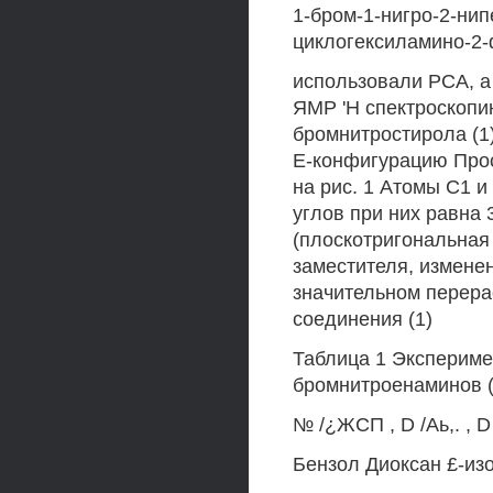
1-бром-1-нигро-2-нип
циклогексиламино-2-
использовали РСА, а
ЯМР 'Н спектроскопи
бромнитростирола (1
Е-конфигурацию Прос
на рис. 1 Атомы С1 и
углов при них равна 
(плоскотригональная
заместителя, измене
значительном перера
соединения (1)
Таблица 1 Эксперим
бромнитроенаминов (
№ /¿ЖСП , D /Аь,. , D
Бензол Диоксан £-из