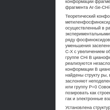
конформации фрагме
фрагмента Ar-Se-CHí
Теоретический конф
метиленфосфиноксид
осуществленный в ра
экспериментальными
ряду фосфиноксидов
уменьшения заселенн
С-Х с увеличением о
группе CHi В цианоф
реализуются незасло
конформации В циано
найдены структу ры, 
заслоняют неподеле
или группу Р=0 Сово
позировать как стро
гак и электронные в
Установлена структу