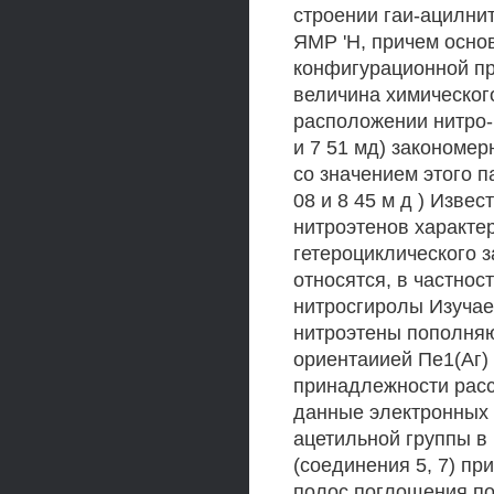
строении гаи-ацилнит
ЯМР 'Н, причем осно
конфигурационной пр
величина химического
расположении нитро-
и 7 51 мд) закономе
со значением этого п
08 и 8 45 м д ) Изве
нитроэтенов характ
гетероциклического з
относятся, в частност
нитросгиролы Изуча
нитроэтены пополняют
ориентаиией Пе1(Аг)
принадлежности расс
данные электронных 
ацетильной группы в
(соединения 5, 7) п
полос поглощения по