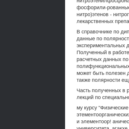
нитроэтенилфосфона
фосфорили-рованные 
нитро)этенов - нитр
лекарственных препа
В справочнике по д
данные по полярност
экспериментальных 
Полученный в работе
расчетных данных по
полифункциональных
может быть полезен 
также полярности ещ
Часть полученных в р
лекций по специальн
му курсу "Физически
этементоорганически
и элементоор! аниче
университета, агакхе