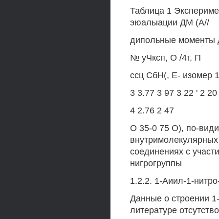
Таблица 1 Эксперим
эюалыации ДМ (А//
дипольные моменты д
№ уЧксп, О /4т, П
ссц СбН(, Е- изомер 
3 3.77 3 97 3 22 ' 2 20 
4 2.76 2 47
О 35-0 75 О), по-вид
внутримолекулярных 
соединениях с участи
нигрогруппы
1.2.2. 1-Аиил-1-нитр
Данные о строении 1
литературе отсутств