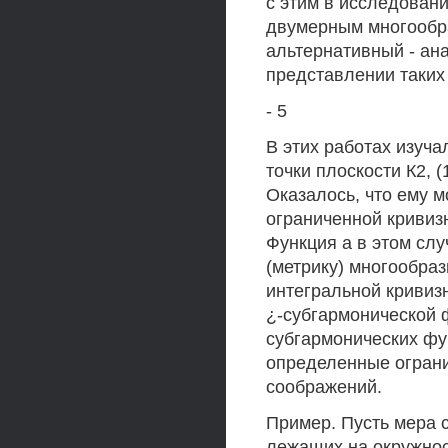
с этим в исследованиях
двумерным многообр
альтернативный - ан
представлении таких
- 5
В этих работах изучал
точки плоскости К2, 
Оказалось, что ему 
ограниченной кривиз
Функция а в этом сл
(метрику) многообраз
интегральной кривиз
¿-субгармонической ф
субгармонических фу
определенные ограни
соображений.
Пример. Пусть мера с
лежащих на окружности