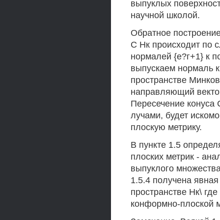
выпуклых поверхност
научной школой.
Обратное построение
С Нк происходит по 
нормалей {е?г+1} к п
выпускаем нормаль к
пространстве Минковс
направляющий вектор
Пересечение конуса 
лучами, будет иском
плоскую метрику.
В пункте 1.5 опреде
плоских метрик - ан
выпуклого множества 
1.5.4 получена явна
пространстве Нк\ гд
конформно-плоской м