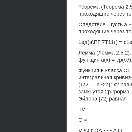
Теорема (Теорема 2.5
проходящие через точк
Следствие. Пусть а Е 
проходящие через точк
1ед(а\ПГ[7Т11г) = с1е
Лемма (Лемма 2.5.2).
функция а(х) = ср(\х\),
Функция К класса С1 
интегральная кривиз
(1з2 — е~2а(1х2 равна г
замкнутая 2р-форма,
Эйлера [72] равная
-IV
О =
V £и г ОА • • • A Q