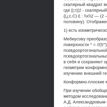
скалярный квадрат век
где ||;г||2 - скалярн
{(¿с,С) £ : \\х\\2 — 
половину). Отображе
1) есть изометрическ
Мебиусову преобразо
поверхности ^ = //(5'
псевдоортогональной г
псевдоортогональных
в себя и сохраняют 
геометрии конформно-
изучению внешней ге
Конформно-плоские м
При изучении обобщ
методом исследовани
А.Д. Александровым 