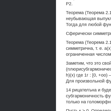
Р2.
Теорема (Теорема 2.1
неубывающая выпуклая 
Тогда для любой функц
Сферически симметри
Теорема (Теорема 2.1
симметрична, т. е. а(
ограниченная числом
Заметим, что это св
(плюрисубгармонически
h)(х) где 1г : [0, +о
Для произвольной фу
14 рицателъна и буд
субгармоничность фун
только на голоморфн
Пусть к > 0. Опреде