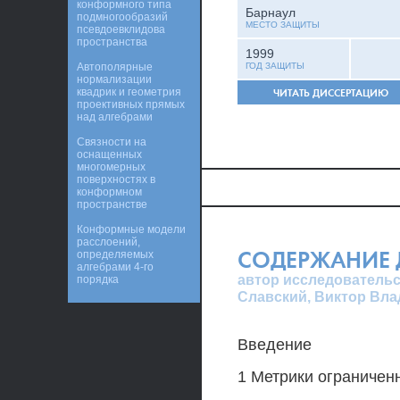
конформного типа
Барнаул
подмногообразий
МЕСТО ЗАЩИТЫ
псевдоевклидова
пространства
1999
Автополярные
ГОД ЗАЩИТЫ
нормализации
квадрик и геометрия
ЧИТАТЬ ДИССЕРТАЦИЮ
проективных прямых
над алгебрами
Связности на
оснащенных
многомерных
поверхностях в
конформном
пространстве
Конформные модели
расслоений,
СОДЕРЖАНИЕ 
определяемых
алгебрами 4-го
автор исследовательс
порядка
Славский, Виктор Вл
Введение
1 Метрики ограничен