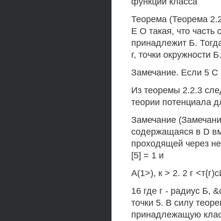
функции класса
Теорема (Теорема 2.2.
Е О такая, что часть
принадлежит Б. Тогда
г, точки окружности Б
Замечание. Если 5 С 
Из теоремы 2.2.3 сле
теории потенциала д
Замечание (Замечание 
содержащаяся в D вм
проходящей через нее
[5] = 1 и
А(1>), к > 2. 2 г <т{г)
16 где г - радиус Б, 
точки 5. В силу теор
принадлежащую класс