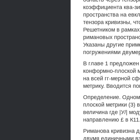
коэффициента ква-зи
пространства на евк
тензора кривизны, чт
Решетником в рамка
римановых пространс
Указаны другие прим
погружениями двумер
В главе 1 предложен
конформно-плоской м
на всей гг-мерной сфе
метрику. Вводится по
Определение. Одном
плоской метрики (3) 
величина где |У/| мо
направлению £ в К11
Риманова кривизна д
двумя единичными вз