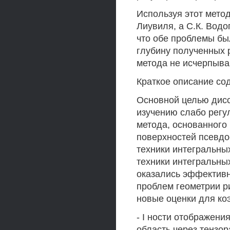
Используя этот метод
Лиувиля, а С.К. Водо
что обе проблемы бы
глубину полученных р
метода не исчерпыва
Краткое описание со
Основной целью дисс
изучению слабо регу
метода, основанного
поверхностей псевдо
техники интегральны
техники интегральны
оказались эффектив
проблем геометрии р
новые оценки для к
- I ности отображени
область через тензор