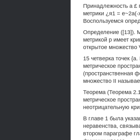
Принадлежность а £ 
метрики ¿я1 = е~2а(-
Воспользуемся опред
Определение ([13]). 
метрикой р имеет кри
открытое множество V
15 четверка точек {а.
метрическое простра
(пространственная фо
множество II называе
Теорема (Теорема 2.1.
метрическое простра
неотрицательную кри
В главе 1 была указа
неравенства, связыв
втором параграфе гл