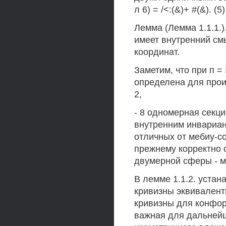
л 6) = /<:(&)+ #(&). (5)
Лемма (Лемма 1.1.1.)
имеет внутренний см
координат.
Заметим, что при п =
определена для прои
2,
- 8 одномерная секц
внутренним инвариан
отличных от мебиу-со
прежнему корректно
двумерной сферы - м
В лемме 1.1.2. устан
кривизны эквивалент
кривизны для конфор
важная для дальнейш