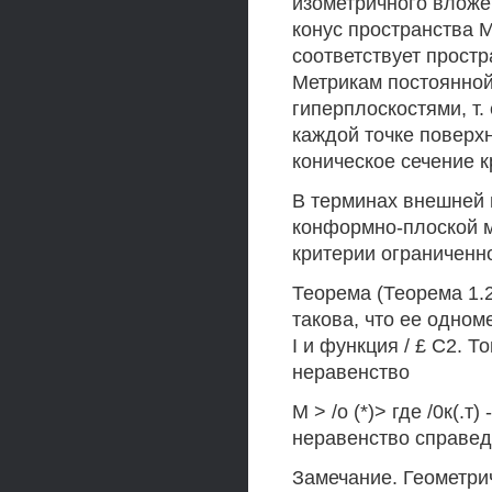
изометричного вложе
конус пространства Ми
соответствует простр
Метрикам постоянной
гиперплоскостями, т.
каждой точке поверхн
коническое сечение к
В терминах внешней г
конформно-плоской ме
критерии ограниченн
Теорема (Теорема 1.2
такова, что ее одном
I и функция / £ С2. 
неравенство
М > /о (*)> где /0к(.т
неравенство справед
Замечание. Геометрич