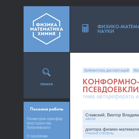
ФИЗИКО-МАТЕМ
НАУКИ
Библиотека диссертаций
Ма
КОНФОРМНО-
поиск
ПСЕВДОЕВКЛИ
тема автореферата и
Похожие работы
Славский, Виктор Владим
Геометрия орисфер
АВТОР
пространства
Лобачевского
доктора физико-математи
УЧЕНАЯ СТЕПЕНЬ
О проблеме