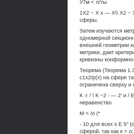
У7м < л/ты
1X2 ~ X х — Х\\ Х2 ~ 
сферы.
Затем изучаются мет
одномерной секционно
внешней геометрии к
метрики, дает крите
кривизны конформно-
Теорема (Теорема 1.3
с1х2/р(х) на сфере т
ограничена сверху и 
К -г / \ К ~2 - — 2' 
неравенство
М < /о (*
- 10 для всех х Е 5" 
сферой, так как к > о;