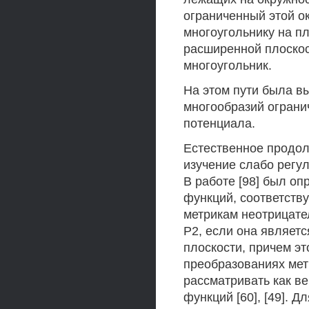
ограниченный этой о
многоугольнику на пл
расширенной плоскос
многоугольник.
На этом пути была в
многообразий ограни
потенциала.
Естественное продол
изучение слабо регу
В работе [98] был о
функций, соответст
метрикам неотрицате
Р2, если она являет
плоскости, причем э
преобразованиях мет
рассматривать как в
функций [60], [49]. 