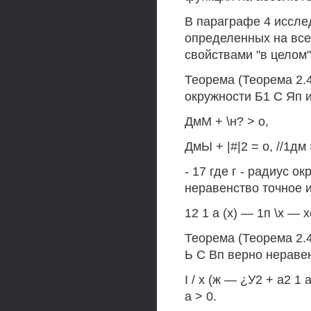
В параграфе 4 иссле
определенных на все
свойствами "в целом"
Теорема (Теорема 2.4.
окружности Б1 С Яп и
ДмМ + \н? > о,
ДмЫ + |#|2 = о, //1дм 
- 17 где г - радиус о
неравенство точное 
12 1 а (х) — 1п \х — хо
Теорема (Теорема 2.4
Ь С Вп верно нераве
I / х (ж — ¿У2 + а2 1 а Г
а > 0.