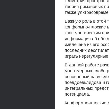
геометрия пространс
теория римановых пр
также ультрасовреме
Важную роль в этой 
конформно-плоские м
гносе-логическим пр
информация об объек
извлечена из его осо
последних десятилет
играть нерегулярные
В данной работе раз
многомерных слабо р
основанный на иссле
псевдоевклидова и г
интегральных предст
потенциала.
Конформно-плоские м