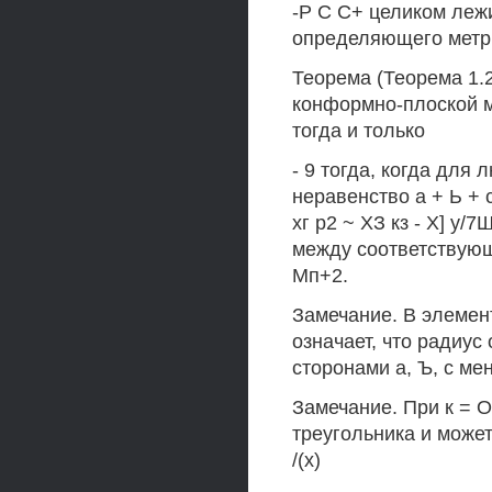
-Р С С+ целиком лежи
определяющего метри
Теорема (Теорема 1.
конформно-плоской м
тогда и только
- 9 тогда, когда для
неравенство а + Ь + с)
хг р2 ~ ХЗ кз - X] у
между соответствующ
Мп+2.
Замечание. В элемен
означает, что радиус
сторонами а, Ъ, с мен
Замечание. При к = 
треугольника и може
/(х)