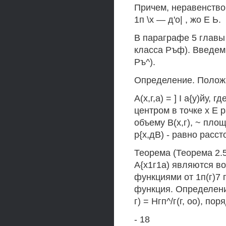
Причем, неравенство 
1п \х — д'о| , жо Е Ь.
В параграфе 5 главы
класса Ръф). Введем
Ръ^).
Определение. Положим 
А(х,г,а) = ] I а{у)йу, 
центром в точке х Е ра
объему В(х,г), ~ площ
р{х,дВ) - равно расс
Теорема (Теорема 2.5.
А{х1г1а) являются в
функциями от 1п(г)7 
функция. Определение
г) = Нгп^/г(г, оо), по
- 18