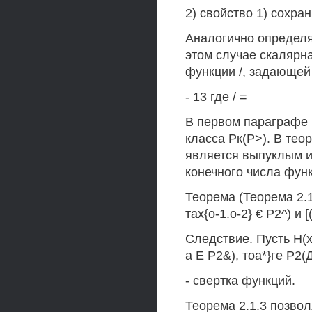
2) свойство 1) сохр
Аналогично определяе
этом случае скалярн
функции /, задающей
- 13 где / =
В первом параграфе 
класса Рк(Р>). В тео
является выпуклым и
конечного числа фун
Теорема (Теорема 2.1.
тах{о-1.о-2} € Р2^) и [
Следствие. Пусть Н(х
а Е Р2&), тоа*}ге Р2(Д
- свертка функций.
Теорема 2.1.3 позво