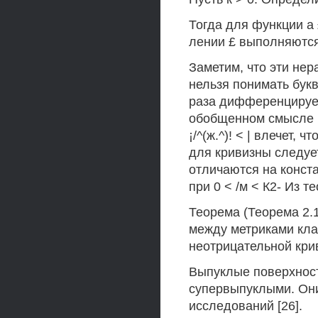
Тогда для функции а 
лении £ выполняютс
Заметим, что эти не
нельзя понимать букв
раза дифференцируем
обобщенном смысле (с
¡/^(ж.^)! < | влечет, 
для кривизны следует,
отличаются на конста
при 0 < /м < К2- Из т
Теорема (Теорема 2.1
между метриками кла
неотрицательной кри
Выпуклые поверхнос
супервыпуклыми. Он
исследований [26].