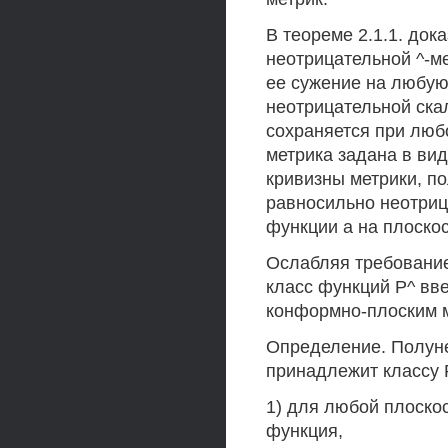
В теореме 2.1.1. док
неотрицательной ^-м
ее сужение на любую
неотрицательной ска
сохраняется при люб
метрика задана в вид
кривизны метрики, п
равносильно неотриц
функции а на плоскос
Ослабляя требование
класс функций Р^ вве
конформно-плоским м
Определение. Полуне
принадлежит классу Р
1) для любой плоскос
функция,