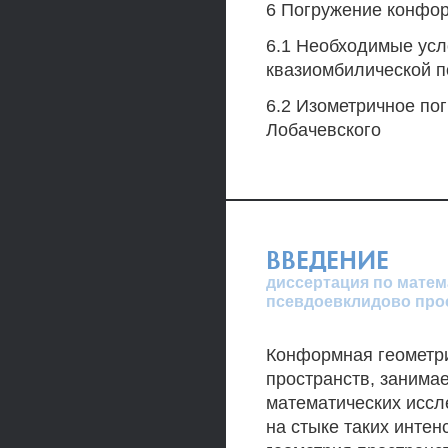
6 Погружение конфор
6.1 Необходимые усл
квазиомбилической п
6.2 Изометричное по
Лобачевского
ВВЕДЕНИЕ
диссертация по матем
псевдоевклидово про
Конформная геометри
пространств, занима
математических иссл
на стыке таких инте