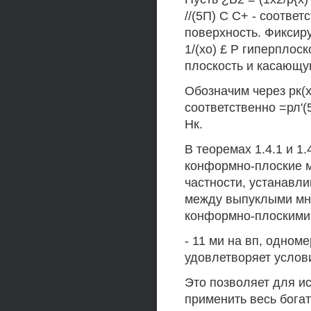
//(5П) С С+ - соотве
поверхность. Фиксиру
1/(хо) £ Р гиперплос
плоскость и касающ
Обозначим через рк(х
соответственно =рл'(
Нк.
В теоремах 1.4.1 и 1
конформно-плоские м
частности, устанавл
между выпуклыми мно
конформно-плоскими
- 11 ми на вп, одном
удовлетворяет усло
Это позволяет для и
применить весь бога