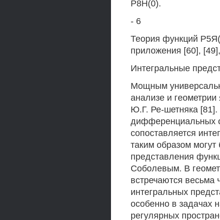
Р8Н(0).
- 6
Теория функций Р5Я(
приложения [60], [49],
Интегральные предст
Мощным универсальн
анализе и геометрии
Ю.Г. Ре-шетняка [81].
дифференциальных о
сопоставляется инте
таким образом могут
представления функц
Соболевым. В геомет
встречаются весьма ч
интегральных предст
особенно в задачах 
регулярных простран