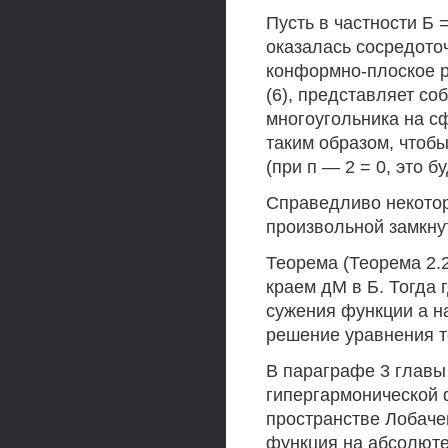
Пусть в частности Б =
оказалась сосредоточ
конформно-плоское 
(6), представляет с
многоугольника на с
таким образом, чтоб
(при п — 2 = 0, это 
Справедливо некотор
произвольной замкну
Теорема (Теорема 2.2.
краем дМ в Б. Тогда 
сужения функции а на
решение уравнения то 
В параграфе 3 главы
гипергармонической 
пространстве Лобаче
функция на абсолюте