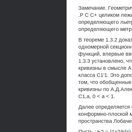
Замечание. Геометрич
.Р С С+ целиком лежи
определяющего льетр
определяющего метр
В теореме 1.3.2 дока
одномерной секционн
функций, впервые вв
1.3.3 установлено, 
кривизны в смысле А
класса С1'1. Это доп
том, что обобщенные
кривизны по А.Д.Але
С1,а, 0 < а < 1.
Далее определяется 
конформно-плоской м
пространства Лобаче
Пусть ¿Ь2 = (1х2/р{х