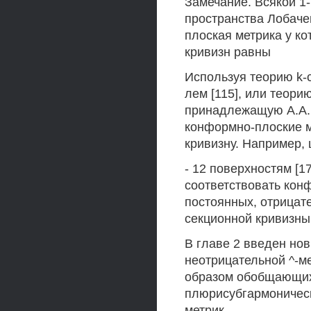
Замечание. Всякой 1
пространства Лобачев
плоская метрика у к
кривизн равны
Используя теорию k-
лем [115], или теори
принадлежащую A.A. 
конформно-плоские м
кривизну. Например, ц
- 12 поверхностям [1
соответствовать кон
постоянных, отрицат
секционной кривизны
В главе 2 введен но
неотрицательной ^-м
образом обобщающих
плюрисубгармоническ
метрик.