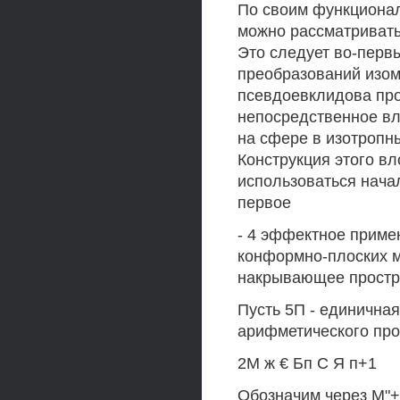
По своим функциона
можно рассматривать
Это следует во-первы
преобразований изо
псевдоевклидова про
непосредственное в
на сфере в изотропны
Конструкция этого вл
использоваться нача
первое
- 4 эффектное приме
конформно-плоских 
накрывающее простран
Пусть 5П - единична
арифметического прос
2М ж € Бп С Я п+1
Обозначим через М"+