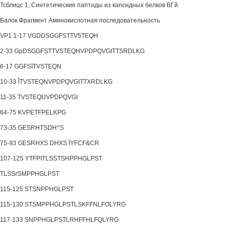
Тсблицс 1, Синтетические паптнды из капсндных белков ВГй.
Балок Фрагмент Аминокислотная последовательность
VP1 1-17 VGDDSGGFSTTV5TEQH
2-33 GpDSGGFSTTVSTEQHVPDPQVGITTSRDLKG
6-17 GGFSÏTVSTEQN
10-33 ÎTVSTEQNVPDPQVGITTXRDLKG
11-35 TVSTEQUVPDPQVGI
64-75 KVPETFPELKPG
73-35 GESRHTSDH^S
75-93 GESRHXS DHXS ÏYFCF&CR
107-125 YTFPITLSSTSHPPHGLPST
TLSSrSMPPHGLPST
115-125 STSNPPHGLPST
115-130 STSMPPHGLPSTLSKFFNLFOLYRG
117-133 SNPPHGLPSTLRHFFHLFQLYRG