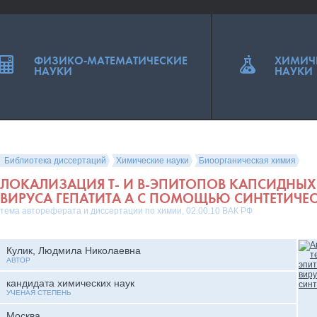
ФИЗИКО-МАТЕМАТИЧЕСКИЕ
ХИМИЧ
НАУКИ
НАУКИ
Библиотека диссертаций
Химические науки
Биоорганическая химия
ЛОКАЛИЗАЦИЯ Т- И В-ЭПИТОПОВ КАПСИДНЫХ
ВИРУСА ГЕПАТИТА А С ПОМОЩЬЮ СИНТЕТИЧЕ
тема автореферата и диссертации по химии, 02.00.10 ВАК РФ
Кулик, Людмила Николаевна
АВТОР
кандидата химических наук
УЧЕНАЯ СТЕПЕНЬ
Москва