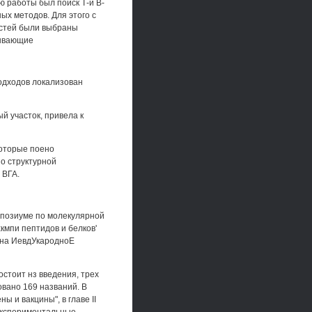
 работы был поиск Т-и В-
ых методов. Для этого с
стей были выбраны
рывающие
подходов локализован
й участок, привела к
которые поено
по структурной
 ВГА.
мпозиуме по молекулярной
кмпи пептидов и белков'
, на ИевдУкародноЕ
остоит нз введения, трех
овано 169 названий. В
ы и вакцины", в главе II