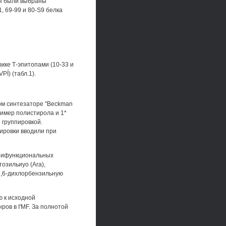
ия были выбраны
, 69-99 и 80-S9 белка
кке Т-эпитопами (10-33 и
PÍ) (табл.1).
м синтезаторе "Beckman
имер полистирола и 1*
 группировкой.
ировки вводили при
трифункциональных
озильиуо (Ara),
 2,6-дихлорбензильную
 к исходной
ов в I'MF. За полнотой