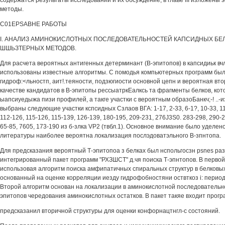
содержатся результаты исследовании и их обсуждение, в главе III изложены
методы.
C01EPSABHE РАБОТЫ
I. АНАЛИЗ АМИНОКИСЛОТНЫХ ПОСЛЕДОВАТЕЛЬНОСТЕЙ КАПСИДНЫХ БЕ
ШШЬЗТЕРНЫХ МЕТОДОВ.
Для расчета вероятных антигенных детерминант (В-эпитопов) в капсидиьк вчл
использованы известные алгоритмы. С помодья компьютерных программ бы
гидроф:<льностп, аит!.теяности, подзюгиости основной цепн и вероятная вто
качестве кандидатов в В-эпитопы рессыатркЕалксь та фрагменты белков, ко
ыапсиуедыжа пизи профилей, a такге участки с вероятным образоБанкч;-! ..-и
выбраны следующие участки кспсидных Сзлаов ВГА: 1-17, 2-33, 6-1?, 10-33, 11-
112-126, 115-126, 115-139, 126-139, 180-195, 209-231, 276J3S0. 283-298, 290-
65-85, 7605, 173-190 из б-злка VP2 (твбл.1). Основное внимание было уделено
литературы наиболее вероятна локализация послэдоватэльного В-зпнтопа.
Для предсказания вероятный Т-эпитопоа з белках был нспольгосзн psnes р
интегрированный пакет программ "РХЗШСТ" д.чя поиска Т-эпнтопов. В перво
использовая алгоритм поиска амфипатичных спиральных структур в белковы
основанный на оценке корреляции иезду гидрофобностяни оствткоз i: перио
Второй алгоритм основан на локализации в аминокислотной последовательно
эпитопов чередования аминокислотных остатков. В пакет такяе входит прог
предсказанил вторичной структуры для оценки конфорнацтнгл-с состояний.