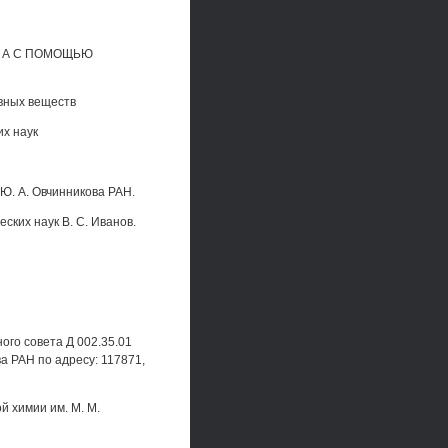
А А С ПОМОЩЬЮ
ивных веществ
их наук
Ю. А. Овчинникова РАН.
ских наук В. С. Иванов.
ого совета Д 002.35.01
а РАН по адресу: 117871,
й химии им. М. М.