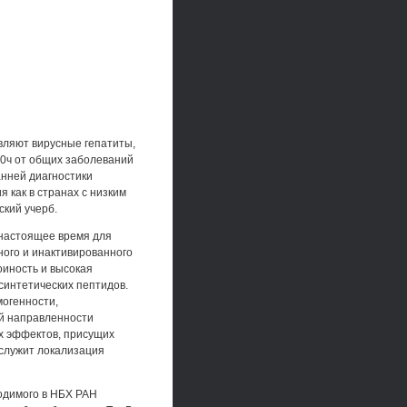
вляют вирусные гепатиты,
40ч от общих заболеваний
анней диагностики
 как в странах с низким
ский учерб.
 настоящее время для
ного и инактивированного
оиность и высокая
синтетических пептидов.
могенности,
ой направленности
х эффектов, присущих
служит локализация
одимого в НБХ РАН