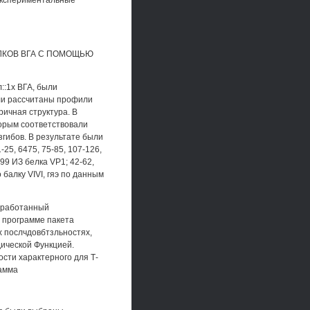
 экспериментальные
ЛКОВ ВГА С ПОМОЩЬЮ
::1х ВГА, были
ли рассчитаны профили
ричная структура. В
торым соответствовали
згибов. В результате были
25, 6475, 75-85, 107-126,
299 ИЗ белка VP1; 42-62,
 балку VIVI, гяэ по данным
азработанный
й программе пакета
х послчдовбтзльностях,
дической Функцией.
сти характерного для Т-
рамма