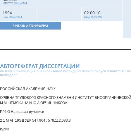
МЕСТО ЗАЩИТЫ
1994
02.00.10
ГОД ЗАЩИТЫ
КОД ВАК РФ
ЧИТАТЬ АВТОРЕФЕРАТ
АВТОРЕФЕРАТ ДИССЕРТАЦИИ
на тему "Локализация Т- и В-эпитопов капсидных белков вируса гепатита А с 
пептидов"
РОССИЙСКАЯ АКАДЕМИЯ НАУК
ОРДЕНА ТРУДОВОГО КРАСНОГО ЗНАМЕНИ ИНСТИТУТ БИООРГАНИЧЕСКО
М.М.ШЕМЯКИНА И Ю.А.ОВЧИННИКОВА
РГ6 О На правах рукописи
2 1 М АГ 19ЭД УДК 547.964 : 578.112.083.3
кулик