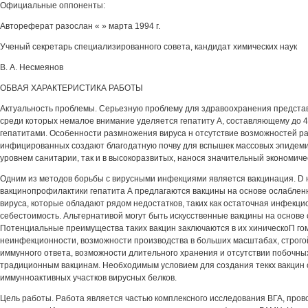
Официальные оппоненты:
Автореферат разослан « » марта 1994 г.
Ученый секретарь специализированного совета, кандидат химических наук
В. А. Несмеянов
ОБВАЯ ХАРАКТЕРИСТИКА РАБОТЫ
Актуальность проблемы. Серьезную проблему для здравоохранения предста
среди которых немалое внимание уделяется гепатиту А, составляющему до 
гепатитами. Особенности размножения вируса н отсутствие возможностей р
инфицированных создают благодатную почву для вспышек массовых эпидемия
уровнем санитарии, так и в высокоразвитых, нанося значительный экономиче
Одним из методов борьбы с вирусными инфекциями является вакцинация. D
вакцинопрофилактики гепатита А предлагаются вакцины на основе ослаблен
вируса, которые обладают рядом недостатков, таких как остаточная инфекци
себестоимость. Альтернативой могут быть искусственные вакцины на основе 
Потенциальные преимущества таких вакцин заключаются в их хиническоП го
неинфекционности, возможности производства в больших масштабах, строг
иммунного ответа, возможности длительного хранения и отсутствии побочны
традиционным вакцинам. Необходимым условием для создания теккх вакцин 
иммунноактивных участков вирусных белков.
Цель работы. Работа является частью комплексного исследования ВГА, пров