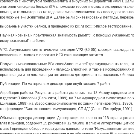
совместно с Институтом полиомиелита и вирусных энцефалитов РАМН. Целью
эпитопов капсидных белков ВГА с помощью теоретических и экспериментальн
помощью компьютерных методов анализа аминокислотных последовательно
возможные Т-и В-эпитопы ВГА. Далее были синтезированы пептиды, перек
выбранные участки белков, и проведено их i;i!;.!yHo:::;::::4ticr.oe тестирование.
Научная новизна и практическая значимость рыбпт;^. с понощьз указанных 
иммуноактизныП на белке
VP2. Имкунизация синтетическим пептидом VP2-(£9-05). керекринавакм данны
появлении в . мклкак снзороткнх ИГй-связьшающих антител.
Получены мококлональные ВГл-связь&аюзне и пеПтралкгупщмо антитела, - 
нспользовач'ь для проведения иммунодиагностики, а такие в исследованиях 
организации и по локализации антигенных детерминант на калсизных белках
Публикации. По материалам диссертации опубгтаосаио 7 работ.
Апробация работы. Результаты работы дологеиы-' на 18 Международном си
и кдэточксП биологин (Парк сити, 1989), на 7 международном симпозиуме по х
(Дилидан, 1989), на Всесоюзном симпозиуме по химии пептидов (Рига, 1990)
конференции "Биотехнология, иммунизация, СПИД" (Санкт-Петербург, 1991).
Объем и структура диссертации. Диссертация излояена на 118 страницах и с
глав и зьксдов, содержит 15 рисунков и 12 таблиц, в списке литературы цитир
главе I приведен обзор литературных данных по теме "Искусственные- антиген