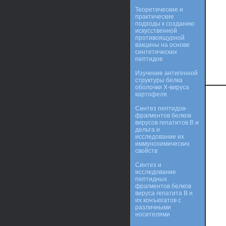
Теоретические и
практические
подходы к созданию
искусственной
противоящурной
вакцины на основе
синтетических
пептидов
Изучение антигенной
структуры белка
оболочки Х-вируса
картофеля
Синтез пептидов-
фрагментов белков
вирусов гепатитов В и
дельта и
исследование их
иммунохимических
свойств
Синтез и
исследование
пептидных
фрагментов белков
вируса гепатита В и
их конъюгатов с
различными
носителями