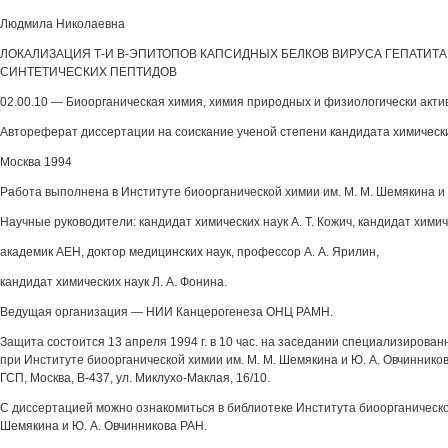
Людмила Николаевна
ЛОКАЛИЗАЦИЯ Т-И В-ЭПИТОПОВ КАПСИДНЫХ БЕЛКОВ ВИРУСА ГЕПАТИТ
СИНТЕТИЧЕСКИХ ПЕПТИДОВ
02.00.10 — Биоорганическая химия, химия природных и физиологически акт
Автореферат диссертации на соискание ученой степени кандидата химическ
Москва 1994
Работа выполнена в Институте биоорганической химии им. М. М. Шемякина и 
Научные руководители: кандидат химических наук А. Т. Кожич, кандидат химиче
академик АЕН, доктор медицинских наук, профессор А. А. Ярилин,
кандидат химических наук Л. А. Фонина.
Ведущая организация — НИИ Канцерогенеза ОНЦ РАМН.
Защита состоится 13 апреля 1994 г. в 10 час. на заседании специализированн
при Институте биоорганической химии им. М. М. Шемякина и Ю. А. Овчинников
ГСП, Москва, В-437, ул. Миклухо-Маклая, 16/10.
С диссертацией можно ознакомиться в библиотеке Института биоорганическо
Шемякина и Ю. А. Овчинникова РАН.