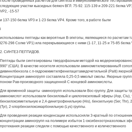
После проведенных расчетов для синтеза и имиунохимическоге тестирован
следующие участки кьасидных беякоч ВГЛ: 75-92. 115-139 и 209-221 белка VP1
VP2, -15-57
и 137-150 белка VP3 и 1-23 белка VP4. Кроме того, в работе были
i
использованы пептиды как вероятные В-эпктопы, являющиеся по расчетам та
I276-298 Солке VP1) ила перекрывающиеся с ними (1-17, 11-25 и 75-85 белка V
2. СИНТЕЗ ПЕПТИДОВ.
Пептиды были синтезированы твердофазным методой на модернизированно
990" (США). В качестве носителя использовали аминометилированиыЯ сопол
дивиннлбензола с л-гидрокекметилфенилацетамидочетильной (Paiti) якорной
Концентрация аминогрупп составляла 0,25-0,5 ммоль/г смолы. Якорные групп
поноки Рав-производного защищенной С-концевой аминокислоты.
Для временной защиты -аминогрупп использовали Вос-группу. Для защиты 
аминокислот использовали бензиловый и циклогексиловый эфиры (Asp, Clu), т
бензилоксиметильную и 2,4-динитрофенильную (His), бензилъную (Ser, Thr),
(Туг), 2-хлорбензилоксикарбонильную (Lys) группы.
Для проведения реакции конденсации использсняли 3-кратный по отношению
концентрации аминогрупп на полимере избыток 1-оксибензотрназоловых эфнр
протекания реакции следили с помощью качественного и количественного