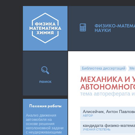
ФИЗИКО-МАТЕМ
НАУКИ
Библиотека диссертаций
Ме
МЕХАНИКА И 
поиск
АВТОНОМНОГ
тема автореферата и
Похожие работы
Алисейчик, Антон Павлов
Анализ движения
АВТОР
автомобиля на
основе решения
кандидата физико-матема
неголономной задачи
УЧЕНАЯ СТЕПЕНЬ
с неудерживающими