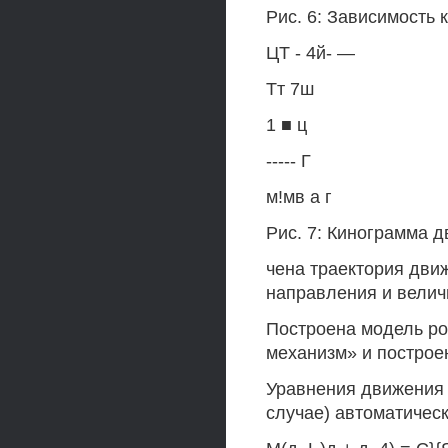
Рис. 6: Зависимость
ЦТ - 4й- —
Тт 7ш
1 ■ ц
----- Г
м!мв а г
Рис. 7: Кинограмма 
чена траектория дви
направления и велич
Построена модель р
механизм» и построе
Уравнения движения 
случае) автоматичес