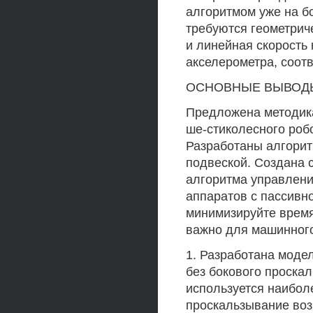
алгоритмом уже на бо
требуются геометри
и линейная скорость
акселерометра, соотв
ОСНОВНЫЕ ВЫВОДЫ
Предложена методик
ше-стиколесного роб
Разработаны алгорит
подвеской. Создана 
алгоритма управлени
аппаратов с пассивн
минимизируйте время
важно для машинного
1. Разработана моде
без бокового проска
используется наибол
проскальзывание возм