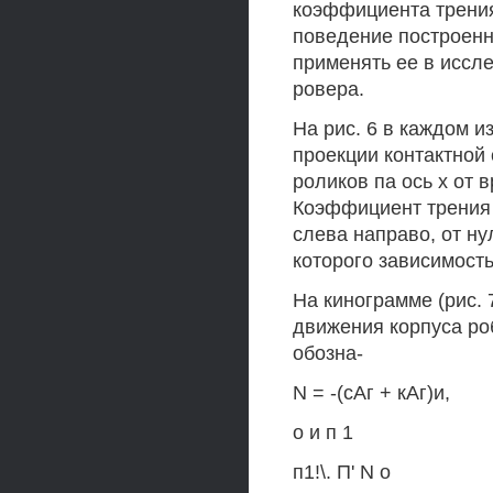
коэффициента трени
поведение построенн
применять ее в иссл
ровера.
На рис. 6 в каждом и
проекции контактной 
роликов па ось х от
Коэффициент трения 
слева направо, от ну
которого зависимост
На кинограмме (рис.
движения корпуса ро
обозна-
N = -(сАг + кАг)и,
о и п 1
п1!\. П' N о