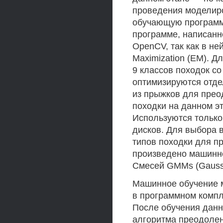
проведения моделир
обучающую программу
программе, написанн
OpenCV, так как в не
Maximization (ЕМ). 
9 классов походок с
оптимизируются отде
из прыжков для прео
походки на данном э
Используются только
дисков. Для выбора 
типов походки для п
произведено машинн
Смесей GMMs (Gauss 
Машинное обучение 
в программном компл
После обучения данн
алгоритма преодолен