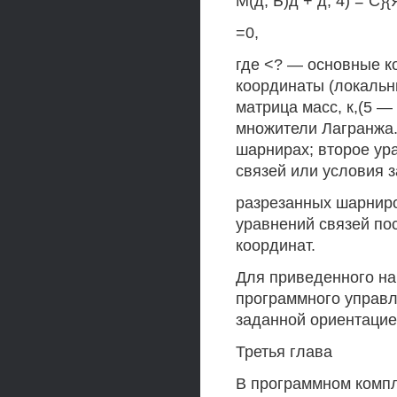
М(д, Ь)д + д, 4) = С}{Я
=0,
где <? — основные к
координаты (локальн
матрица масс, к,(5 
множители Лагранжа.
шарнирах; второе ур
связей или условия 
разрезанных шарниро
уравнений связей по
координат.
Для приведенного на
программного управл
заданной ориентацие
Третья глава
В программном комп