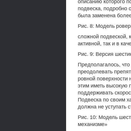
описанию которого п
подвеска, подробно 
была заменена боле
Рис. 8: Модель рове
сложной подвеской, 
активной, так и в ка
Рис. 9: Версия шест
Предполагалось, что
преодолевать препят
ровной поверхности н
этим иметь высокую 
поддерживать скорост
Подвеска по своим х
должна не уступать 
Рис. 10: Модель шес
механизме»