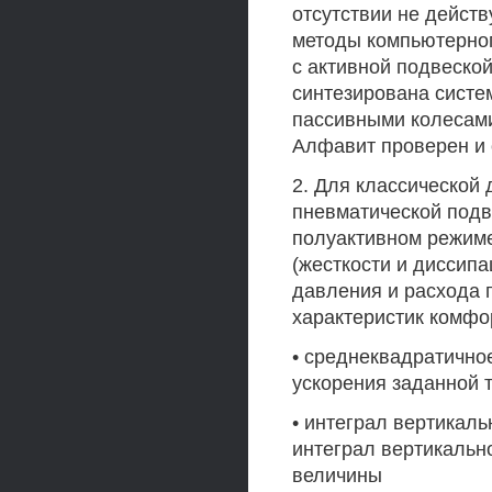
отсутствии не дейст
методы компьютерног
с активной подвеско
синтезирована систе
пассивными колесам
Алфавит проверен и 
2. Для классической
пневматической подв
полуактивном режиме
(жесткости и диссип
давления и расхода г
характеристик комфо
• среднеквадратично
ускорения заданной т
• интеграл вертикаль
интеграл вертикальн
величины