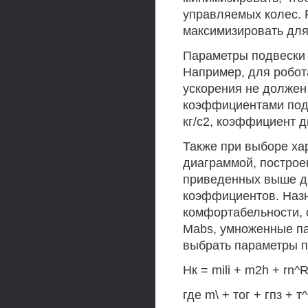
управляемых колес. 
максимизировать для
Параметры подвески 
Например, для робота
ускорения не должен
коэффициентами подв
кг/с2, коэффициент д
Также при выборе ха
диаграммой, построе
приведенных выше д
коэффициентов. Назн
комфортабельности, 
Mabs, умноженные п
выбрать параметры п
Нк = mili + m2h + rn^
где m\ + тог + гпз + т