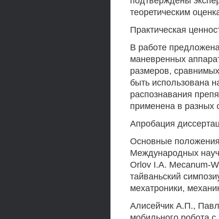
подтверждены экспе
теоретическим оценк
Практическая ценнос
В работе предложена
маневренных аппарат
размеров, сравнимых
быть использована н
распознавания препя
применена в разных 
Апробация диссерта
Основные положения
Международных научно
Orlov I.A. Mecanum-Wh
тайваньский симпоз
мехатроники, механи
Алисейчик А.П., Пав
мобильного робота с