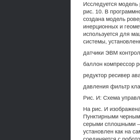
Исследуется модель р
рис. 10. В программ
создана модель рове
инерционных и геоме
используется для ма
системы, установлен
датчики ЭВМ контро
баллон компрессор р
редуктор ресивер ав
давления фильтр кла
Рис. И: Схема управ
На рис. И изображен
Пунктирными черными
серыми сплошными —
установлен как на са
соединяется с робот