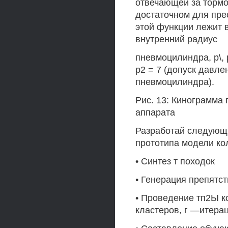
отвечающей за тормо
достаточном для пре
этой функции лежит в ин
внутренний радиус
пневмоцилиндра, р\,
р2 = 7 (допуск давл
пневмоцилиндра).
Рис. 13: Кинограмма
аппарата
Разработай следующ
прототипа модели ко
• Синтез т походок
• Генерация препят
• Проведение тп2Ы к
кластеров, г —итера