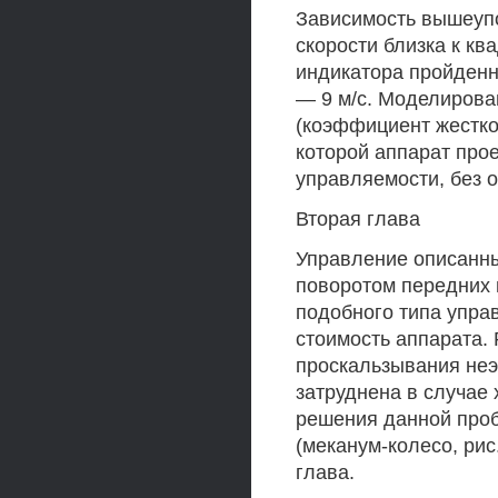
Зависимость вышеупо
скорости близка к кв
индикатора пройденн
— 9 м/с. Моделирова
(коэффициент жестко
которой аппарат про
управляемости, без о
Вторая глава
Управление описанны
поворотом передних и
подобного типа упра
стоимость аппарата.
проскальзывания неэ
затруднена в случае 
решения данной проб
(меканум-колесо, ри
глава.