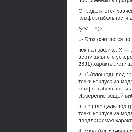
построенная в прог
Определяются завис
комфортабельности д
/y^v —X)2
1- Rms (считается по
чек на графике, X —
вертикального ускор
2631) характеристика
2. 1\ (площадь под г
точки корпуса за мо
комфортабельности д
Измерение общей виб
3. 12 (площадь под 
точки корпуса за мо
предлагаемая характ
4. Маьз (максимальн