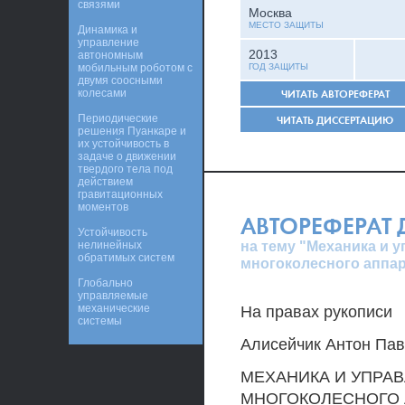
связями
Москва
МЕСТО ЗАЩИТЫ
Динамика и
управление
2013
автономным
мобильным роботом с
ГОД ЗАЩИТЫ
двумя соосными
колесами
ЧИТАТЬ АВТОРЕФЕРАТ
Периодические
ЧИТАТЬ ДИССЕРТАЦИЮ
решения Пуанкаре и
их устойчивость в
задаче о движении
твердого тела под
действием
гравитационных
моментов
АВТОРЕФЕРАТ
Устойчивость
на тему "Механика и 
нелинейных
обратимых систем
многоколесного аппар
Глобально
управляемые
механические
На правах рукописи
системы
Алисейчик Антон Па
МЕХАНИКА И УПРА
МНОГОКОЛЕСНОГО 