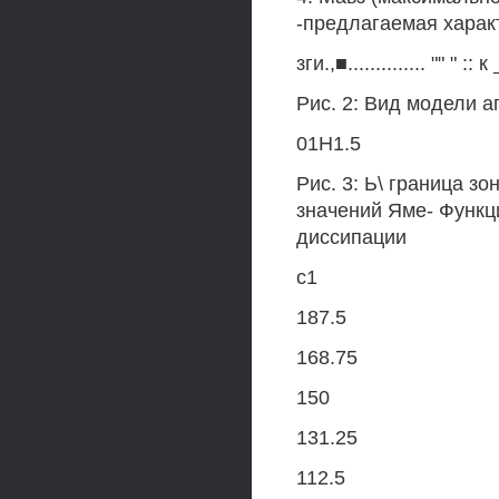
-предлагаемая харак
зги.,■.............. "" " :: 
Рис. 2: Вид модели 
01Н1.5
Рис. 3: Ь\ граница з
значений Яме- Функц
диссипации
с1
187.5
168.75
150
131.25
112.5