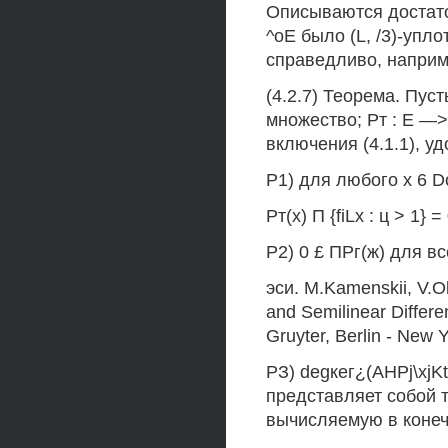
Описываются достато
^оЕ было (L, /3)-уп
справедливо, напри
(4.2.7) Теорема. Пус
множество; Рт : Е —>
включения (4.1.1), 
Р1) для любого х 6 D
Рт(х) П {fiLx : ц > 1} = 
Р2) 0 £ ПРг(ж) для вс
эси. M.Kamenskii, V.O
and Semilinear Differe
Gruyter, Berlin - New 
РЗ) degкег¿(АНPj\xjKt
представляет собой 
вычисляемую в конеч