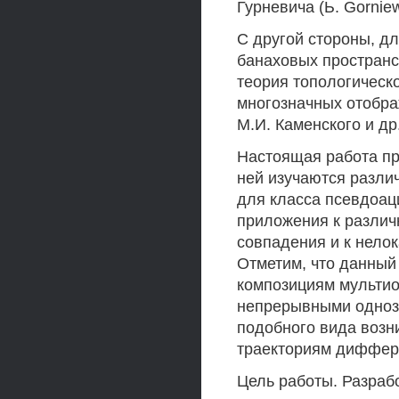
Гурневича (Ь. Gornie
С другой стороны, д
банаховых простран
теория топологическ
многозначных отображ
М.И. Каменского и др.
Настоящая работа пр
ней изучаются разли
для класса псевдоац
приложения к различ
совпадения и к нело
Отметим, что данный
композициям мультио
непрерывными одноз
подобного вида возн
траекториям диффер
Цель работы. Разраб