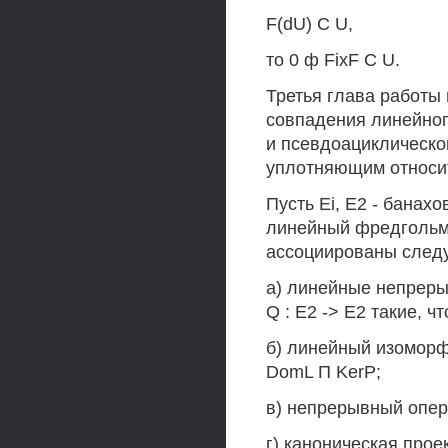
F(dU) С U,
то 0 ф FixF С U.
Третья глава работы
совпадения линейног
и псевдоациклическо
уплотняющим относит
Пусть Ei, Е2 - банах
линейный фредгольмо
ассоциированы след
а) линейные непреры
Q : Е2 -> Е2 такие, ч
б) линейный изоморфи
DomL П KerP;
в) непрерывный опера
г) каноническая проек