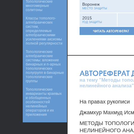
Топологические
Воронеж
многомерные
МЕСТО ЗАЩИТЫ
солитоны
2015
Классы тополого-
алгебраических
ГОД ЗАЩИТЫ
систем,
определяемые
ЧИТАТЬ АВТОРЕФЕРАТ
алгебраическими
усилениями аксиомы
полной регулярности
Топологические
алгебраические
системы: вложение
бинарных и n-арных
топологических
АВТОРЕФЕРАТ
полугрупп в бинарные
топологические
на тему "Методы топо
группы
нелинейного анализа"
Топологические
инварианты краевых
и обобщенных
На правах рукописи
особенностей
нелинейных
операторов и их
Джамхур Махмуд Ис
приложения
МЕТОДЫ ТОПОЛОГИ
НЕЛИНЕЙНОГО АНА