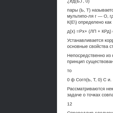
¿ед(Ь,Г, 0)
пары (Ь, Т) называет
мультипо-ля г — О, 
К(Е\) определено как
д{х) =Рх+ (ЛП + КРд) 
Устанавливается кор
основные свойства с
Непосредственно из
принцип существовани
то
0 ф Согп(Ь, Т, 0) С и.
Рассматриваются нек
задаче о точках совп
12