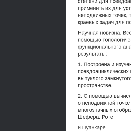
степени для псевдоа
применить их для ус
неподвижных точек, 
краевых задач для 
Научная новизна. Вс
помощью топологичес
функционального ан
результаты:
1. Построена и изуче
псевдоациклических 
выпуклого замкнутог
пространстве.
2. С помощью вычисл
о неподвижной точке
многозначных отобра
Шефера, Роте
и Пуанкаре.