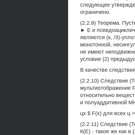
следующее утвержден
ограничено.
(2.2.9) Теорема. Пус
► Е и псевдоациклич
являются (к, /3)-уп
монотонной, несингу
не имеют неподвижных
условие (2) предыдущ
В качестве следстви
(2.2.10) Следствие 
мультиотображение F 
относительно вещест
и полуаддитивной МН
цх $ F(x) для всех ц >
(2.2.11) Следствие (
К(Е) - такое же как в 