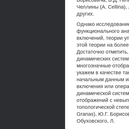
Борисовича, Б.Д. Гел
Челлины (А. Cellina), 
других.
Однако исследование
функционального ан
включений, теории у
этой теории на боле
Достаточно отметить,
динамических систем
многозначные отобра
укажем в качестве т
начальным данным и
включения или опера
динамической систем
отображений с невып
топологической степе
Granas), Ю.Г. Борисо
Обуховского, Л.