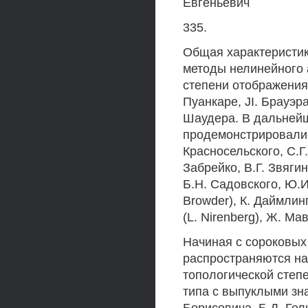
Евгеньевич
335.
Общая характеристик
методы нелинейного 
степени отображения
Пуанкаре, JI. Брауэр
Шаудера. В дальнейш
продемонстрировали 
Красносельского, С.Г
Забрейко, В.Г. Звяги
Б.Н. Садовского, Ю.И
Browder), К. Даймлинг
(L. Nirenberg), Ж. Ма
Начиная с сороковых
распространяются на
топологической степ
типа с выпуклыми зн