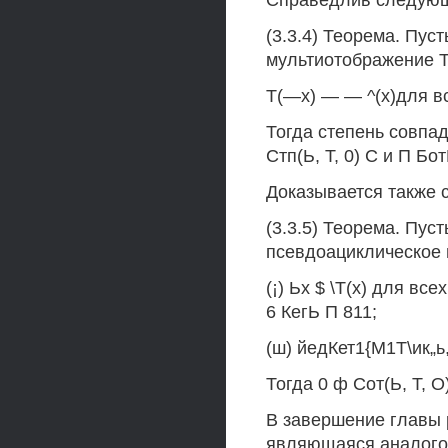
Справедлив следующ
(3.3.4) Теорема. Пус
мультиотображение Т 
Т(—х) — — ^(х)для вс
Тогда степень совпад
Стп(Ь, Т, 0) С и П Бот
Доказывается также 
(3.3.5) Теорема. Пуст
псевдоациклическое 
(¡) Ьх $ \Т(х) для всех
6 КегЬ П 811;
(ш) йедКет1{М1Т\ик„ь,
Тогда 0 ф Сот(Ь, Т, О)
В завершение главы 
являющаяся аналого