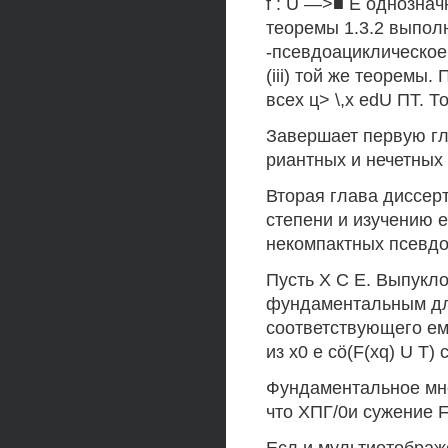
f : U —>■ Е однозначно
теоремы 1.3.2 выполн
-псевдоациклическое 
(iii) той же теоремы. 
всех ц> \,х edU ПТ. То
Завершает первую гл
риантных и нечетных
Вторая глава диссер
степени и изучению 
некомпактных псевдо
Пусть X С Е. Выпукл
фундаментальным для
соответствующего ему 
из х0 е cö(F(xq) U Т) 
Фундаментальное мно
что ХПГ/0и сужение 