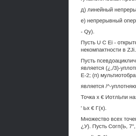
д) линейный непреры
е) непрерывный опера
- Qy).
Пусть U С Ei - откры
некомпактности в ZJi.
Пусть псевдоациклич
является (¿,/3)-уплот
Е-2; (п) мультиотобр
является /^-уплотня
Точка х € ИотлЬпи на
' Ьх € Г(х).
Множество всех точек
¿У). Пусть Согп(Ь, 7"