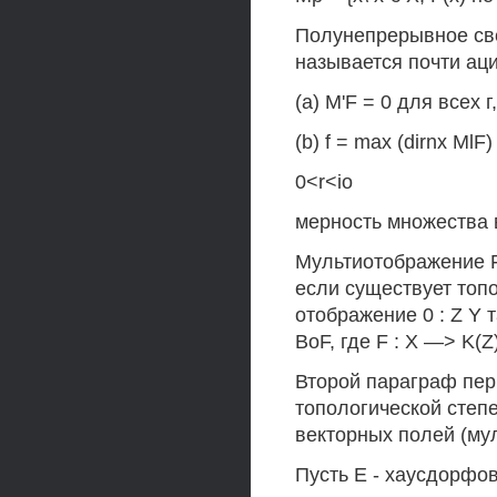
Полунепрерывное све
называется почти аци
(a) M'F = 0 для всех г
(b) f = max (dirnx Ml
0<r<io
мерность множества 
Мультиотображение F
если существует топ
отображение 0 : Z Y 
ВоF, где F : X —> K(
Второй параграф пер
топологической степ
векторных полей (му
Пусть Е - хаусдорфо