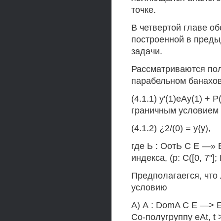
точке.
В четвертой главе о
построенной в преды
задачи.
Рассматриваются по
парабельном банахов
(4.1.1) у'(1)еАу(1) + 
граничным условием
(4.1.2) ¿2/(0) = у{у),
где Ь : ОотЬ С Е —»
индекса, (р: С([0, 7"
Предполагаегся, что 
условию
А) А : DomA С Е —> 
Co-полугруппу eAt, t 