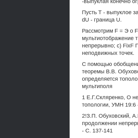
-выпуклая конечно ог
Пусть Т - выпуклое 
dU - граница U.
Рассмотрим F = Э о F
мультиотображение та
непрерывно; с) FixF П
неподвижных точек.
С помощью обобщения
теоремы В.В. Обуховс
определяется тополо
мультиполя
1 Е.Г.Скляренко, О 
топологии, УМН 19:6 -
2!З.П. Обуховский, А
продолжении непрерыв
- С. 137-141