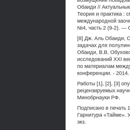
возмущений псевдоац
Обаиди // Актуальны
Теория и практика : 
международной заочн
№4, часть 2 (9-2). — 
[8] Дж. Аль Обаиди, 
задачах для полули
Обаиди, В.В. Обухов
исследований XXI век
по материалам между
конференции. - 2014. 
Работы [1], [2], [3] 
рецензируемых научн
Минобрнауки РФ.
Подписано в печать 1
Гарнитура «Тайме». Ус
экз.