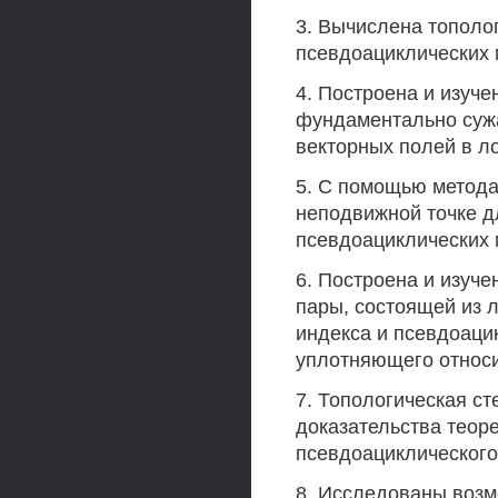
3. Вычислена тополо
псевдоациклических 
4. Построена и изуче
фундаментально суж
векторных полей в л
5. С помощью метода
неподвижной точке 
псевдоациклических 
6. Построена и изуче
пары, состоящей из 
индекса и псевдоаци
уплотняющего относи
7. Топологическая с
доказательства теор
псевдоациклического
8. Исследованы возм