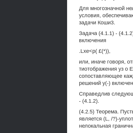
Для многозначной нел
условия, обеспечив
задачи Коши3.
Задача (4.1.1) - (4.1
включения
.Lxe<p( £(*)),
или, иначе говоря, о
тиотображения уз о Е
сопоставляющее кажд
решений у(-) включен
Справедлив следующи
- (4.1.2).
(4.2.5) Теорема. Пус
является (L, /?)-упло
нелокальная граничная