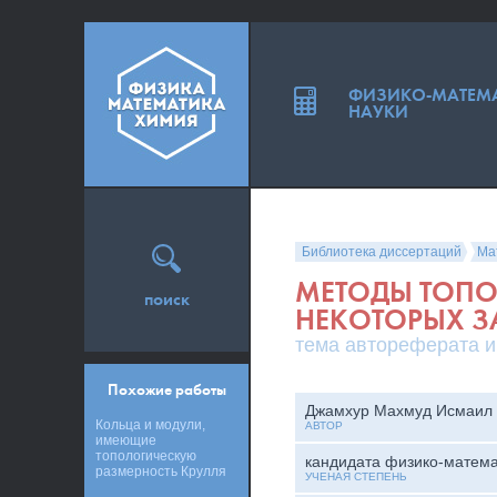
ФИЗИКО-МАТЕМ
НАУКИ
Библиотека диссертаций
Ма
МЕТОДЫ ТОПО
поиск
НЕКОТОРЫХ З
тема автореферата и
Похожие работы
Джамхур Махмуд Исмаил
Кольца и модули,
АВТОР
имеющие
топологическую
кандидата физико-матема
размерность Крулля
УЧЕНАЯ СТЕПЕНЬ