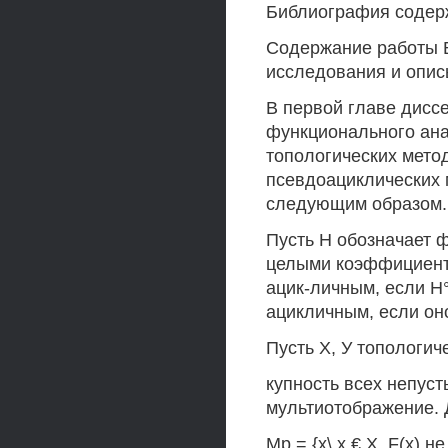
Библиография содер
Содержание работы В
исследования и опис
В первой главе дисс
функционального ана
топологических мето
псевдоациклических 
следующим образом.
Пусть Н обозначает 
целыми коэффициента
ацик-личным, если Н°(
ацикличным, если оно
Пусть X, У топологич
купность всех непуст
мультиотображение. 
Мр = {х\ х € X, F(х) 