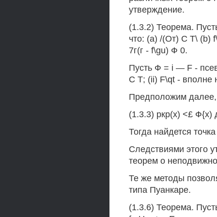
утверждение.
(1.3.2) Теорема. Пуст
что: (a) /(От) С Т\ (b
7г(г - f\gu) Ф 0.
Пусть Ф = i — F - псе
С Т; (ii) F\qt - вполне
Предположим далее,
(1.3.3) ркр(х) <£ Ф{х)
Тогда найдется точка х
Следствиями этого у
теорем о неподвижно
Те же методы позвол
типа Пуанкаре.
(1.3.6) Теорема. Пуст