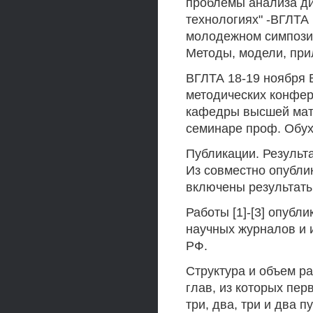
проблемы анализа ди
технологиях" -ВГЛТА
молодежном симпози
Методы, модели, при
ВГЛТА 18-19 ноября 
методических конфер
кафедры высшей мате
семинаре проф. Обух
Публикации. Результа
Из совместно опублико
включены результаты
Работы [1]-[3] опубл
научных журналов и 
РФ.
Структура и объем ра
глав, из которых пер
три, два, три и два 