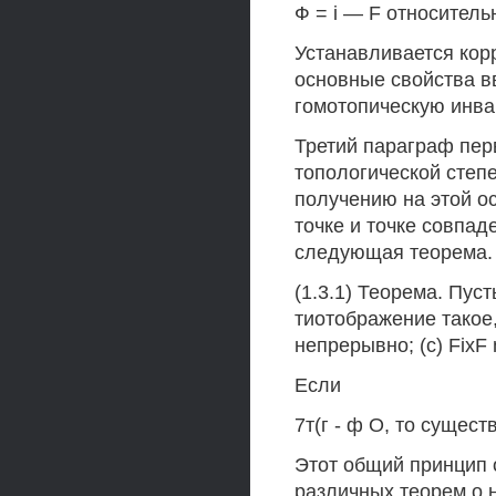
Ф = i — F относитель
Устанавливается кор
основные свойства в
гомотопическую инва
Третий параграф пе
топологической степе
получению на этой о
точке и точке совпад
следующая теорема.
(1.3.1) Теорема. Пус
тиотображение такое, 
непрерывно; (с) FixF 
Если
7т(г - ф О, то существ
Этот общий принцип 
различных теорем о