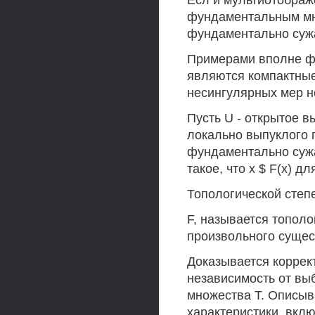
Есл и мультиотображ
фундаментальным мн
фундаментально сужа
Примерами вполне ф
являются компактны
несингулярных мер н
Пусть U - открытое 
локально выпуклого пр
фундаментально суж
такое, что х $ F(x) дл
Топологической степ
F, называется топол
произвольного сущес
Доказывается коррект
независимость от вы
множества Т. Описыв
характеристики, вкл