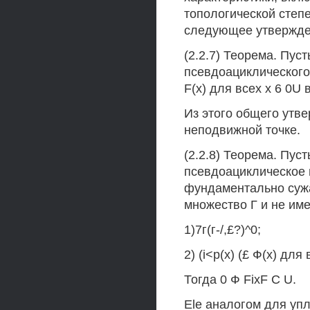
топологической степ
следующее утвержде
(2.2.7) Теорема. Пу
псевдоациклического 
F(x) для всех х 6 0U 
Из этого общего утв
неподвижной точке.
(2.2.8) Теорема. Пус
псевдоациклическое 
фундаментально суж
множество Г и не им
1)7г(г-/,£?)^0;
2) (i<p(x) (£ Ф(х) для в
Тогда 0 Ф FixF С U.
Ele аналогом для уп