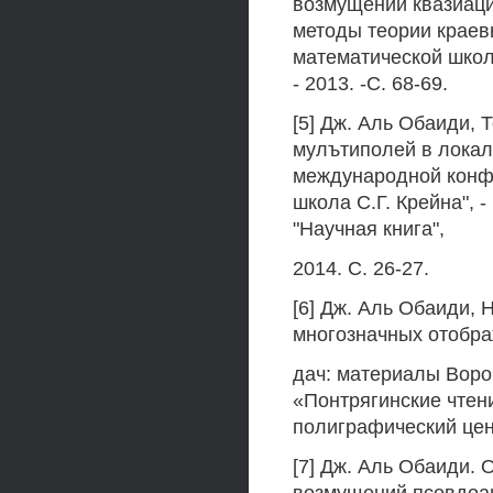
возмущений квазиац
методы теории краев
математической школы
- 2013. -С. 68-69.
[5] Дж. Аль Обаиди, 
мулътиполей в локал
международной конф
школа С.Г. Крейна", 
"Научная книга",
2014. С. 26-27.
[6] Дж. Аль Обаиди,
многозначных отобра
дач: материалы Воро
«Понтрягинские чтени
полиграфический цент
[7] Дж. Аль Обаиди.